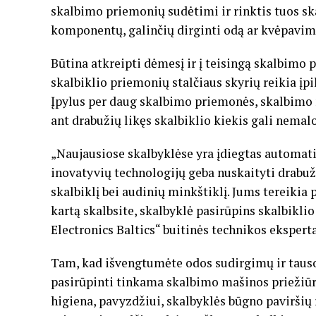
skalbimo priemonių sudėtimi ir rinktis tuos sk
komponentų, galinčių dirginti odą ar kvėpavim
Būtina atkreipti dėmesį ir į teisingą skalbimo
skalbiklio priemonių stalčiaus skyrių reikia įpi
Įpylus per daug skalbimo priemonės, skalbimo m
ant drabužių likęs skalbiklio kiekis gali nemalon
„Naujausiose skalbyklėse yra įdiegtas automati
inovatyvių technologijų geba nuskaityti drabuž
skalbiklį bei audinių minkštiklį. Jums tereikia 
kartą skalbsite, skalbyklė pasirūpins skalbikli
Electronics Baltics“ buitinės technikos eksperta
Tam, kad išvengtumėte odos sudirgimų ir taus
pasirūpinti tinkama skalbimo mašinos priežiūra.
higiena, pavyzdžiui, skalbyklės būgno paviršių