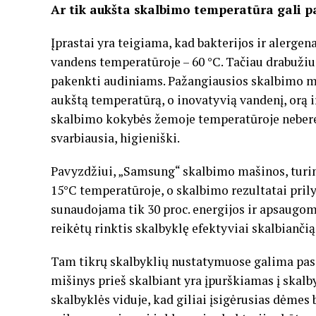
Ar tik aukšta skalbimo temperatūra gali pa
Įprastai yra teigiama, kad bakterijos ir alergen
vandens temperatūroje – 60 °C. Tačiau drabužius
pakenkti audiniams. Pažangiausios skalbimo maš
aukštą temperatūrą, o inovatyvią vandenį, orą 
skalbimo kokybės žemoje temperatūroje nebereik
svarbiausia, higieniški.
Pavyzdžiui, „Samsung“ skalbimo mašinos, turinč
15°C temperatūroje, o skalbimo rezultatai pril
sunaudojama tik 30 proc. energijos ir apsaugom
reikėtų rinktis skalbyklę efektyviai skalbianč
Tam tikrų skalbyklių nustatymuose galima pasiri
mišinys prieš skalbiant yra įpurškiamas į skalb
skalbyklės viduje, kad giliai įsigėrusias dėmes 