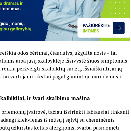
ireiškia odos bėrimai, čiaudulys, užgulta nosis – tai
ikliams arba jūsų skalbyklėje išsivystė šiuos simptomus
ikia peržvelgti skalbiklių sudėtį, išsiaiškinti, ar jų
liai vartojami tiksliai pagal gamintojo nurodymus ir
skalbikliai, ir švari skalbimo mašina
priemonių įvairovė, tačiau išsirinkti labiausiai tinkantį
kadangi kiekvienas iš mūsų į sąlytį su cheminėmis
ūtų užkirstas kelias alergijoms, svarbu pasidomėti