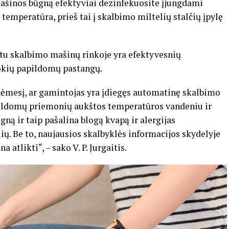
mašinos būgną efektyviai dezinfekuosite įjungdami
emperatūra, prieš tai į skalbimo miltelių stalčių įpylę
etu skalbimo mašinų rinkoje yra efektyvesnių
okių papildomų pastangų.
dėmesį, ar gamintojas yra įdiegęs automatinę skalbimo
apildomų priemonių aukštos temperatūros vandeniu ir
ą ir taip pašalina blogą kvapą ir alergijas
ių. Be to, naujausios skalbyklės informacijos skydelyje
atlikti“, – sako V. P. Jurgaitis.