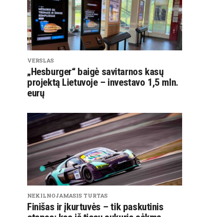
VERSLAS
„Hesburger“ baigė savitarnos kasų
projektą Lietuvoje – investavo 1,5 mln.
eurų
NEKILNOJAMASIS TURTAS
Finišas ir įkurtuvės – tik paskutinis