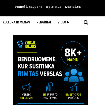
Pranešk naujieną
Apie mus
Kontaktai
KULTŪRA IR MENAS
RENGINIAI
VIDEO ▶️