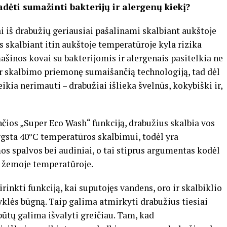
dėti sumažinti bakterijų ir alergenų kiekį?
ai iš drabužių geriausiai pašalinami skalbiant aukštoje
 skalbiant itin aukštoje temperatūroje kyla rizika
inos kovai su bakterijomis ir alergenais pasitelkia ne
ir skalbimo priemonę sumaišančią technologiją, tad dėl
ia nerimauti – drabužiai išlieka švelnūs, kokybiški ir,
ios „Super Eco Wash“ funkciją, drabužius skalbia vos
ygsta 40°C temperatūros skalbimui, todėl yra
os spalvos bei audiniai, o tai stiprus argumentas kodėl
ią žemoje temperatūroje.
nkti funkciją, kai suputojęs vandens, oro ir skalbiklio
yklės būgną. Taip galima atmirkyti drabužius tiesiai
būtų galima išvalyti greičiau. Tam, kad