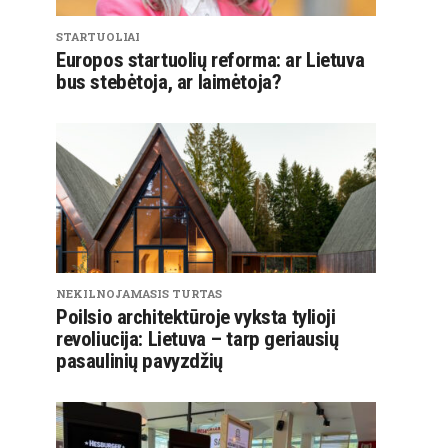
STARTUOLIAI
Europos startuolių reforma: ar Lietuva
bus stebėtoja, ar laimėtoja?
NEKILNOJAMASIS TURTAS
Poilsio architektūroje vyksta tylioji
revoliucija: Lietuva – tarp geriausių
pasaulinių pavyzdžių