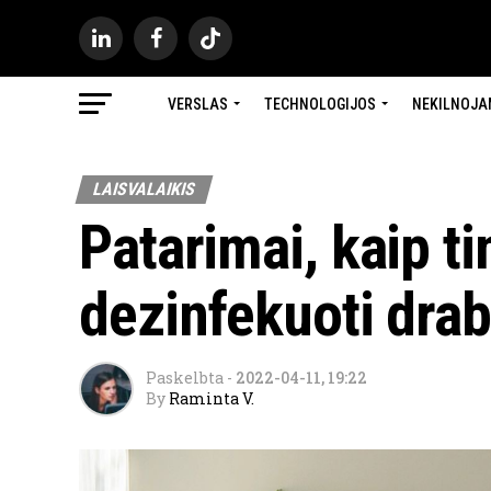
VERSLAS
TECHNOLOGIJOS
NEKILNOJA
LAISVALAIKIS
Patarimai, kaip ti
dezinfekuoti dra
Paskelbta
-
2022-04-11, 19:22
By
Raminta V.