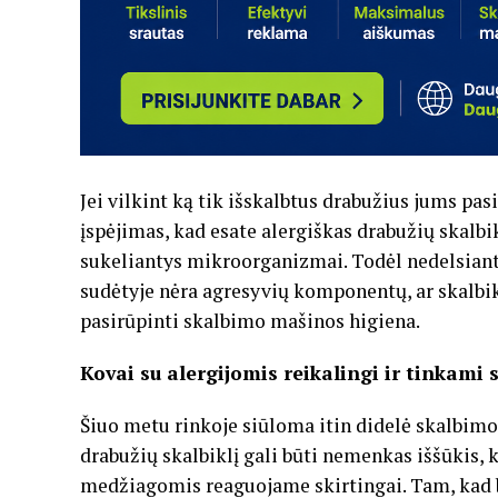
Jei vilkint ką tik išskalbtus drabužius jums pas
įspėjimas, kad esate alergiškas drabužių skalb
sukeliantys mikroorganizmai. Todėl nedelsiant re
sudėtyje nėra agresyvių komponentų, ar skalbik
pasirūpinti skalbimo mašinos higiena.
Kovai su alergijomis reikalingi ir tinkami 
Šiuo metu rinkoje siūloma itin didelė skalbimo 
drabužių skalbiklį gali būti nemenkas iššūkis, 
medžiagomis reaguojame skirtingai. Tam, kad b