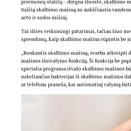
priemonių stalčių – drėgna šluoste, skalbimo 
tuščią skalbimo mašiną su aukščiausia vandens t
acto ir sodos mišinį.
Tai išties veiksmingi patarimai, tačiau šiuo m
sprendimų, kaip skalbimo mašina rūpintis be j
„Renkantis skalbimo mašiną, svarbu atkreipti 
mašinos išsivalymo funkciją. Ši funkcija be p
specialia programa išvalo skalbimo mašinos būgn
sukeliančias bakterijas iš skalbimo mašinos dal
ar telefonu praneša, kai automatinį valymą būtina 