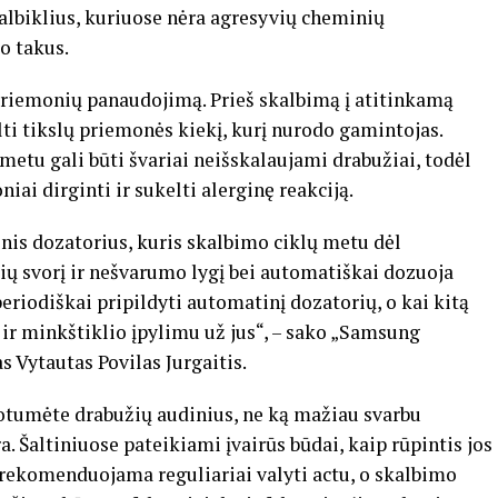
albiklius, kuriuose nėra agresyvių cheminių
o takus.
 priemonių panaudojimą. Prieš skalbimą į atitinkamą
lti tikslų priemonės kiekį, kurį nurodo gamintojas.
etu gali būti švariai neišskalaujami drabužiai, todėl
iai dirginti ir sukelti alerginę reakciją.
nis dozatorius, kuris skalbimo ciklų metu dėl
ių svorį ir nešvarumo lygį bei automatiškai dozuoja
periodiškai pripildyti automatinį dozatorių, o kai kitą
o ir minkštiklio įpylimu už jus“, – sako „Samsung
s Vytautas Povilas Jurgaitis.
otumėte drabužių audinius, ne ką mažiau svarbu
 Šaltiniuose pateikiami įvairūs būdai, kaip rūpintis jos
 rekomenduojama reguliariai valyti actu, o skalbimo