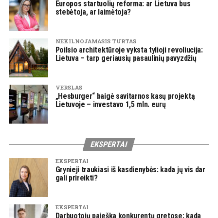
Europos startuolių reforma: ar Lietuva bus
stebėtoja, ar laimėtoja?
NEKILNOJAMASIS TURTAS
Poilsio architektūroje vyksta tylioji revoliucija:
Lietuva – tarp geriausių pasaulinių pavyzdžių
VERSLAS
„Hesburger“ baigė savitarnos kasų projektą
Lietuvoje – investavo 1,5 mln. eurų
EKSPERTAI
EKSPERTAI
Grynieji traukiasi iš kasdienybės: kada jų vis dar
gali prireikti?
EKSPERTAI
Darbuotojų paieška konkurentų gretose: kada