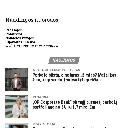
Naudingos nuorodos:
Padangos
Rateshops
Naudotos knygos
Fejerverkai Kaune
-->Čia gali būti Jūsų nuoroda <--
NAUJIENOS
NEKILNOJAMASIS TURTAS
Perkate būstą, o notaras užimtas? Mažai kas
žino, kaip sandorį sutvarkyti greičiau
FINANSAI
„OP Corporate Bank” pirmąjį pusmetį paskolų
portfelį augino 8% iki 1,7 mlrd. Eur
STARTUOLIAI