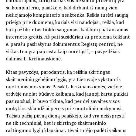
darbuotojams, kurių darbas vos ne šimtu procentų yra
su kompiuteriu, paaiškėjo, kad dirbant iš namų vien
nešiojamojo kompiuterio neužtenka. Reikia turėti saugią
prieigą prie duomenų, kuriais visi naudojasi, reikia, kad
būtų užtikrintas tinklo saugumas, kad būtų pakankamas
interneto greitis. Aš pati susidūriau su problema teikiant
e. parašu pasirašytus dokumentus Registų centrui, ne
viskas ten yra paprasta kaip norėtųsi“, – pavyzdžiais
dalinasi L. Križinauskienė.
Kitas pavyzdys, parodantis, ką reiškia skirtingas
skaitmeninių gebėjimų lygis, yra Lietuvoje vykstantis
nuotolinis mokymas. Pasak L. Križinauskienės, viešoje
erdvėje nuolat būdavo kalbama, kad jaunoji karta puikiai
pasiruošusi, ir buvo tikima, kad per dvi savaites visos
mokyklos sklandžiai pereis prie nuotolinio mokymosi.
Tačiau pačią pirmą dieną paaiškėjo, kad yra neišspręsti
ne tik techniniai, bet ir skirtingo skaitmeninio
raštingumo lygių klausimai: tėvai turėjo padėti vaikams