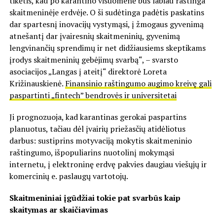
tikėtis, kad po karantino visuomenė bus labiau raštinga
skaitmeninėje erdvėje. O ši sudėtinga padėtis paskatins
dar spartesnį inovacijų vystymąsi, į žmogaus gyvenimą
atnešantį dar įvairesnių skaitmeninių, gyvenimą
lengvinančių sprendimų ir net didžiausiems skeptikams
įrodys skaitmeninių gebėjimų svarbą“, – svarsto
asociacijos „Langas į ateitį“ direktorė Loreta
Križinauskienė.
Finansinio raštingumo augimo kreivę gali
paspartinti „fintech” bendrovės ir universitetai
Ji prognozuoja, kad karantinas gerokai paspartins
planuotus, tačiau dėl įvairių priežasčių atidėliotus
darbus: sustiprins motyvaciją mokytis skaitmeninio
raštingumo, išpopuliarins nuotolinį mokymąsi
internetu, į elektroninę erdvę pakvies daugiau viešųjų ir
komercinių e. paslaugų vartotojų.
Skaitmeniniai įgūdžiai tokie pat svarbūs kaip
skaitymas ar skaičiavimas