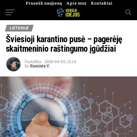
Pranešk naujieną
Apie mus
Kontaktai
LIETUVOJE
Šviesioji karantino pusė – pagerėję
skaitmeninio raštingumo įgūdžiai
Paskelbta
-
2020-04-03, 12:14
By
Raminta V.