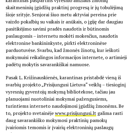
karantinas paspartins vyresnio amžiaus žmonių
skaitmeninių įgūdžių praktinį progresą ir jų tobulėjimą
šioje srityje. Senjorai šiuo metu aktyviai pereina prie
vaizdo pokalbių su vaikais ir anūkais, o įgiję dar daugiau
pasitikėjimo savimi pradės naudotis ir būtinomis
paslaugomis – internetu mokėti mokesčius, naudotis
elektronine bankininkyste, pirkti elektroninėse
parduotuvėse. Svarbu, kad žmonės žinotų, kur ieškoti
mokymuisi reikalingos informacijos internete, o artimieji
padėtų mokytis savarankiškai namuose.
Pasak L. Križinauskienės, karantinas pristabdė vieną iš
svarbių projekto „Prisijungusi Lietuva“ veiklų – tiesioginį
vyresnių gyventojų mokymą bibliotekose, tačiau jau
planuojami nuotoliniai mokymai pažengusiems,
turintiems interneto naudojimosi įgūdžių žmonėms. Be
to, projekto svetainėje
www.prisijungusi.lt
galima rasti
daug savarankiško mokymosi praktinių pamokų
įvairiomis temomis ir įvairių elektroninių paslaugų