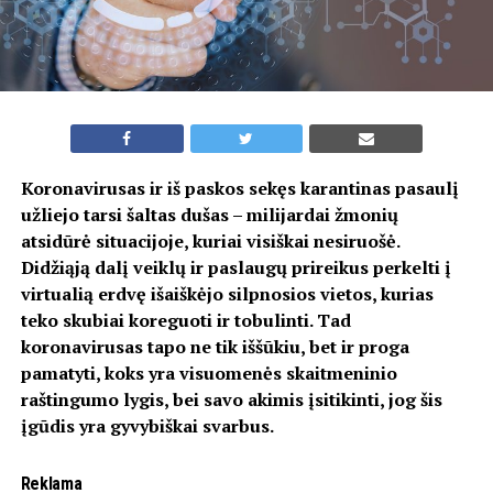
Koronavirusas ir iš paskos sekęs karantinas pasaulį
užliejo tarsi šaltas dušas – milijardai žmonių
atsidūrė situacijoje, kuriai visiškai nesiruošė.
Didžiąją dalį veiklų ir paslaugų prireikus perkelti į
virtualią erdvę išaiškėjo silpnosios vietos, kurias
teko skubiai koreguoti ir tobulinti. Tad
koronavirusas tapo ne tik iššūkiu, bet ir proga
pamatyti, koks yra visuomenės skaitmeninio
raštingumo lygis, bei savo akimis įsitikinti, jog šis
įgūdis yra gyvybiškai svarbus.
Reklama