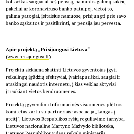
kol kažkas saugiai atneš pensiją, baimintis galimų sukčių
pakeliui ar koronaviruso banko patalpoj, vietoj to,
galima patogiai, įsitaisius namuose, prisijungti prie savo
banko sąskaitos ir pasitikrinti, ar pensija jau pervesta.
Apie projektą „Prisijungusi Lietuva“
(
www.prisijungusi.lt
)
Projektu siekiama skatinti Lietuvos gyventojus įgyti
reikalingų įgūdžių efektyviai, įvairiapusiškai, saugiai ir
atsakingai naudotis internetu, į šias veiklas aktyviai
įtraukiant vietos bendruomenes.
Projektą įgyvendina Informacinės visuomenės plėtros
komitetas kartu su partneriais: asociacija „Langas į
ateitį“, Lietuvos Respublikos ryšių reguliavimo tarnyba,
Lietuvos nacionaline Martyno Mažvydo biblioteka,
Lietuvos Respublikos vidaus reikalų ministerija.