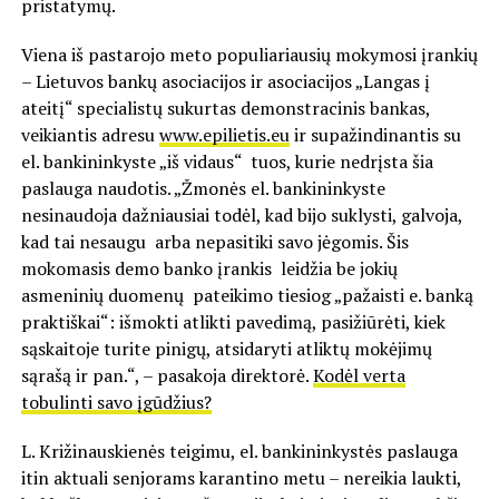
pristatymų.
Viena iš pastarojo meto populiariausių mokymosi įrankių
– Lietuvos bankų asociacijos ir asociacijos „Langas į
ateitį“ specialistų sukurtas demonstracinis bankas,
veikiantis adresu
www.epilietis.eu
ir supažindinantis su
el. bankininkyste „iš vidaus“ tuos, kurie nedrįsta šia
paslauga naudotis. „Žmonės el. bankininkyste
nesinaudoja dažniausiai todėl, kad bijo suklysti, galvoja,
kad tai nesaugu arba nepasitiki savo jėgomis. Šis
mokomasis demo banko įrankis leidžia be jokių
asmeninių duomenų pateikimo tiesiog „pažaisti e. banką
praktiškai“: išmokti atlikti pavedimą, pasižiūrėti, kiek
sąskaitoje turite pinigų, atsidaryti atliktų mokėjimų
sąrašą ir pan.“, – pasakoja direktorė.
Kodėl verta
tobulinti savo įgūdžius?
L. Križinauskienės teigimu, el. bankininkystės paslauga
itin aktuali senjorams karantino metu – nereikia laukti,