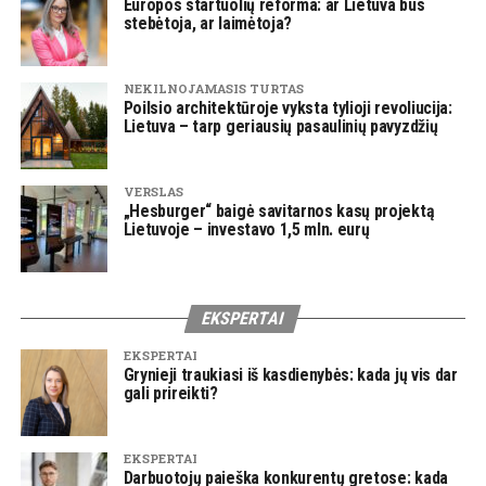
Europos startuolių reforma: ar Lietuva bus
stebėtoja, ar laimėtoja?
NEKILNOJAMASIS TURTAS
Poilsio architektūroje vyksta tylioji revoliucija:
Lietuva – tarp geriausių pasaulinių pavyzdžių
VERSLAS
„Hesburger“ baigė savitarnos kasų projektą
Lietuvoje – investavo 1,5 mln. eurų
EKSPERTAI
EKSPERTAI
Grynieji traukiasi iš kasdienybės: kada jų vis dar
gali prireikti?
EKSPERTAI
Darbuotojų paieška konkurentų gretose: kada