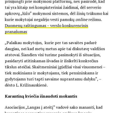
prisijungti prie mokymosi platformų, nes pasirodė, kad
tai yra kitaip nei kompiuteriniai žaidimai, dėl serverio
apkrovų „lūžo“ mokymosi sistemos, dėl žinių trūkumo kai
kurie mokytojai negalėjo vesti pamokų
online
režimu.
Duomenų raštingumas – verslo konkurencinis
pranašumas
„Palaikau mokytojus, kurie per tas savaites padarė
daugiau, nei kad metų metus apie tai diskutavę valdžios
atstovai. Šiandien visi turime pasimokyti iš situacijos,
pasidaryti atitinkamas išvadas ir išsikelti konkrečius
tikslus ateičiai. Skaitmeniniai įgūdžiai visai visuomenei –
tiek mokiniams ir mokytojams, tiek pensininkams ir
gydytojams turi tapti savaime suprantamu dalyku“, –
dėsto L. Križinauskienė.
Karantiną kviečia išnaudoti mokantis
Asociacijos „Langas į ateitį“ vadovė sako mananti, kad