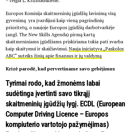
– teigia L. Križinauskienė.
Europos Komisija skaitmeninių įgūdžių lavinimą visą
gyvenimą yra įvardijusi kaip vieną pagrindinių
prioritetų, o naujoje Europos įgūdžių darbotvarkėje
(angl. The New Skills Agenda) pirmą kartą
skaitmeniniams įgūdžiams priskiriama tokia pati svarba
kaip skaitymui ir skaičiavimui.
Nauja iniciatyva „Paskolos
ABC“ suteiks žinių apie finansus ir jų valdymą
Krizė parodė, kad pervertiname savo gebėjimus
Tyrimai rodo, kad žmonėms labai
sudėtinga įvertinti savo tikrąjį
skaitmeninių įgūdžių lygį. ECDL (European
Computer Driving Licence – Europos
kompiuterio vartotojo pažymėjimas)