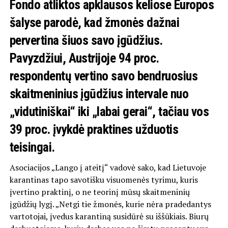
Fondo atliktos apklausos keliose Europos
šalyse parodė, kad žmonės dažnai
pervertina šiuos savo įgūdžius.
Pavyzdžiui, Austrijoje 94 proc.
respondentų vertino savo bendruosius
skaitmeninius įgūdžius intervale nuo
„vidutiniškai“ iki „labai gerai“, tačiau vos
39 proc. įvykdė praktines užduotis
teisingai.
Asociacijos „Lango į ateitį“ vadovė sako, kad Lietuvoje
karantinas tapo savotišku visuomenės tyrimu, kuris
įvertino praktinį, o ne teorinį mūsų skaitmeninių
įgūdžių lygį. „Netgi tie žmonės, kurie nėra pradedantys
vartotojai, įvedus karantiną susidūrė su iššūkiais. Biurų