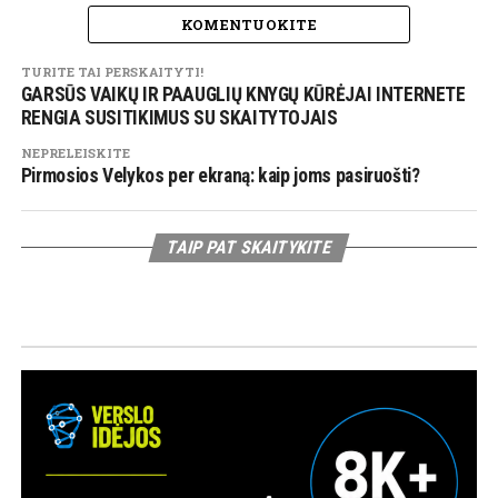
KOMENTUOKITE
TURITE TAI PERSKAITYTI!
GARSŪS VAIKŲ IR PAAUGLIŲ KNYGŲ KŪRĖJAI INTERNETE
RENGIA SUSITIKIMUS SU SKAITYTOJAIS
NEPRELEISKITE
Pirmosios Velykos per ekraną: kaip joms pasiruošti?
TAIP PAT SKAITYKITE