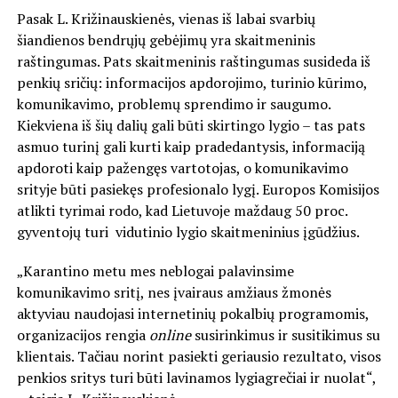
Pasak L. Križinauskienės, vienas iš labai svarbių
šiandienos bendrųjų gebėjimų yra skaitmeninis
raštingumas. Pats skaitmeninis raštingumas susideda iš
penkių sričių: informacijos apdorojimo, turinio kūrimo,
komunikavimo, problemų sprendimo ir saugumo.
Kiekviena iš šių dalių gali būti skirtingo lygio – tas pats
asmuo turinį gali kurti kaip pradedantysis, informaciją
apdoroti kaip pažengęs vartotojas, o komunikavimo
srityje būti pasiekęs profesionalo lygį. Europos Komisijos
atlikti tyrimai rodo, kad Lietuvoje maždaug 50 proc.
gyventojų turi vidutinio lygio skaitmeninius įgūdžius.
„Karantino metu mes neblogai palavinsime
komunikavimo sritį, nes įvairaus amžiaus žmonės
aktyviau naudojasi internetinių pokalbių programomis,
organizacijos rengia
online
susirinkimus ir susitikimus su
klientais. Tačiau norint pasiekti geriausio rezultato, visos
penkios sritys turi būti lavinamos lygiagrečiai ir nuolat“,