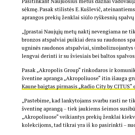
Pasitinkant Naujuosius metus dažnai vadovauja
sėkmę. Pasak stilistės E. Kušlevič, ateinantie
aprangos prekių ženklai siūlo ryškesnių spalvų
„Įprastai Naujųjų metų naktį nevengiama ne tik 
bronzos atspalviai puikiai dera su raudonos sp
ugninės raudonos atspalviai, simbolizuojantys u
lengvai derinti ir su šviesiais bei baltos spalvos
Pasak „Akropolis Group“ rinkodaros ir komunik
šventine apranga „Akropoliuose“ itin išauga gruo
Kaune baigtas pirmasis „Radio City by CITUS“ 
„Pastebime, kad lankytojams svarbu rasti ne tik
šventinę aprangą – tiek jaukiems šeimos susib
„Akropoliuose“ veikiantys prekių ženklai kiek
kolekcijoms, tad tikrai yra iš ko pasirinkti – nu