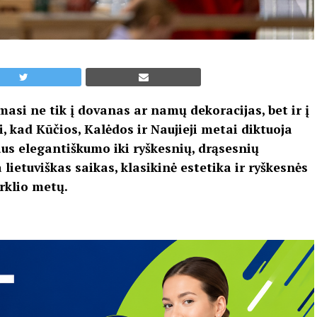
si ne tik į dovanas ar namų dekoracijas, bet ir į
, kad Kūčios, Kalėdos ir Naujieji metai diktuoja
us elegantiškumo iki ryškesnių, drąsesnių
ietuviškas saikas, klasikinė estetika ir ryškesnės
rklio metų.