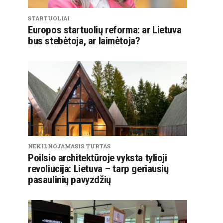
STARTUOLIAI
Europos startuolių reforma: ar Lietuva
bus stebėtoja, ar laimėtoja?
NEKILNOJAMASIS TURTAS
Poilsio architektūroje vyksta tylioji
revoliucija: Lietuva – tarp geriausių
pasaulinių pavyzdžių