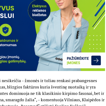
i nesikeičia – žmonės ir toliau renkasi prabangesnes
as, blizgios faktūros kuria šventinę nuotaiką ir yra
ntes dominuoja ne tik klasikinio kirpimo fasonai, bet ir
na, smaragdo žalia“, – komentuoja Vilniaus, Klaipėdos ir