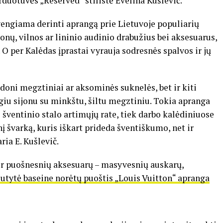
duotuvės „Reserved“ stilistė Evelina Kušlevič.
engiama derinti aprangą prie Lietuvoje populiarių
tonų, vilnos ar lininio audinio drabužius bei aksesuarus,
 O per Kalėdas įprastai vyrauja sodresnės spalvos ir jų
udoni megztiniai ar aksominės suknelės, bet ir kiti
zgiu sijonu su minkštu, šiltu megztiniu. Tokia apranga
ie šventinio stalo artimųjų rate, tiek darbo kalėdiniuose
į švarką, kuris iškart prideda šventiškumo, net ir
ria E. Kušlevič.
i ir puošnesnių aksesuarų – masyvesnių auskarų,
utytė baseine norėtų puoštis „Louis Vuitton“ apranga