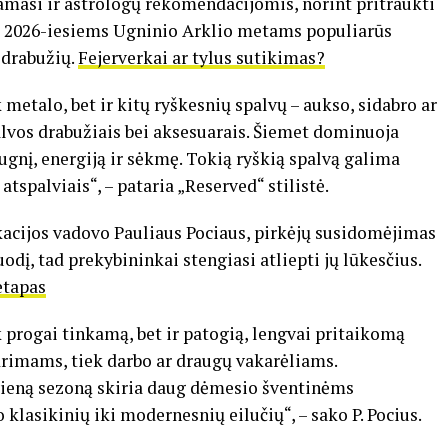
masi ir astrologų rekomendacijomis, norint pritraukti
ms 2026-iesiems Ugninio Arklio metams populiarūs
 drabužių.
Fejerverkai ar tylus sutikimas?
metalo, bet ir kitų ryškesnių spalvų – aukso, sidabro ar
alvos drabužiais bei aksesuarais. Šiemet dominuoja
gnį, energiją ir sėkmę. Tokią ryškią spalvą galima
 atspalviais“, – pataria „Reserved“ stilistė.
acijos vadovo Pauliaus Pociaus, pirkėjų susidomėjimas
dį, tad prekybininkai stengiasi atliepti jų lūkesčius.
etapas
 progai tinkamą, bet ir patogią, lengvai pritaikomą
ūrimams, tiek darbo ar draugų vakarėliams.
vieną sezoną skiria daug dėmesio šventinėms
o klasikinių iki modernesnių eilučių“, – sako P. Pocius.