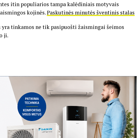
ventes itin populiarios tampa kalėdiniais motyvais
žaismingos kojinės.
Paskutinės minutės šventinis stalas
s yra tinkamos ne tik pasipuošti žaismingai šeimos
 ji.