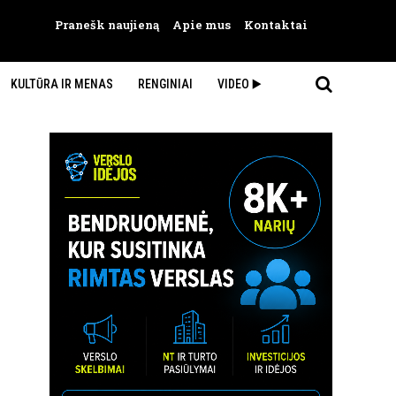
Pranešk naujieną
Apie mus
Kontaktai
KULTŪRA IR MENAS
RENGINIAI
VIDEO ▶️