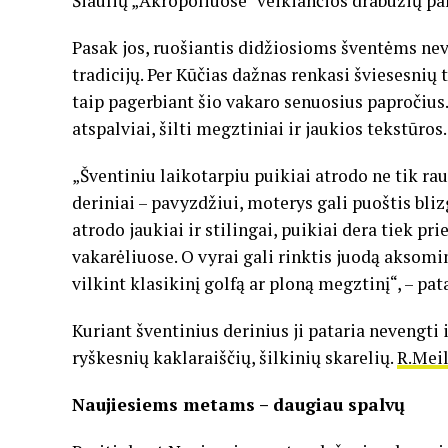
Šiaulių „Akropoliuose“ veikiančios drabužių par
Pasak jos, ruošiantis didžiosioms šventėms nev
tradicijų. Per Kūčias dažnas renkasi šviesesnių 
taip pagerbiant šio vakaro senuosius papročius.
atspalviai, šilti megztiniai ir jaukios tekstūros.
„Šventiniu laikotarpiu puikiai atrodo ne tik ra
deriniai – pavyzdžiui, moterys gali puoštis bli
atrodo jaukiai ir stilingai, puikiai dera tiek pr
vakarėliuose. O vyrai gali rinktis juodą aksomin
vilkint klasikinį golfą ar ploną megztinį“, – pata
Kuriant šventinius derinius ji pataria nevengt
ryškesnių kaklaraiščių, šilkinių skarelių.
R.Meil
Naujiesiems metams – daugiau spalvų