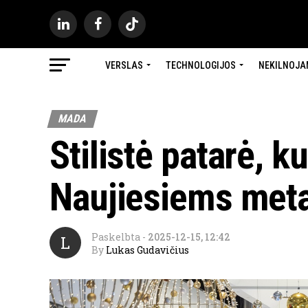
VERSLAS
TECHNOLOGIJOS
NEKILNOJA
MADA
Stilistė patarė, k
Naujiesiems met
Paskelbta
-
2025-12-15, 12:42
L
By
Lukas Gudavičius