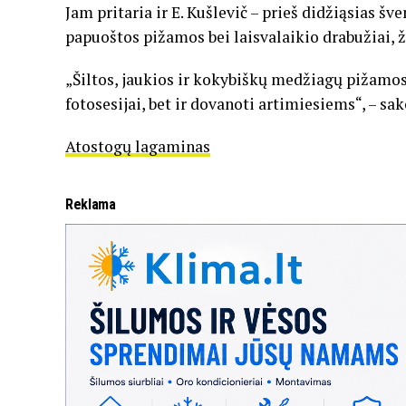
Jam pritaria ir E. Kušlevič – prieš didžiąsias š
papuoštos pižamos bei laisvalaikio drabužiai, 
„Šiltos, jaukios ir kokybiškų medžiagų pižamo
fotosesijai, bet ir dovanoti artimiesiems“, – sako
Atostogų lagaminas
Reklama