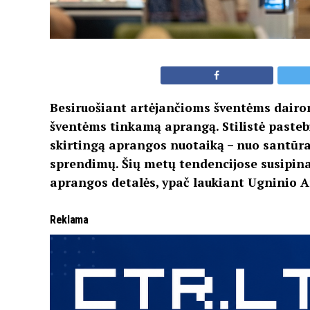
Besiruošiant artėjančioms šventėms dairoma
šventėms tinkamą aprangą. Stilistė pastebi
skirtingą aprangos nuotaiką – nuo santūra
sprendimų. Šių metų tendencijose susipina l
aprangos detalės, ypač laukiant Ugninio A
Reklama