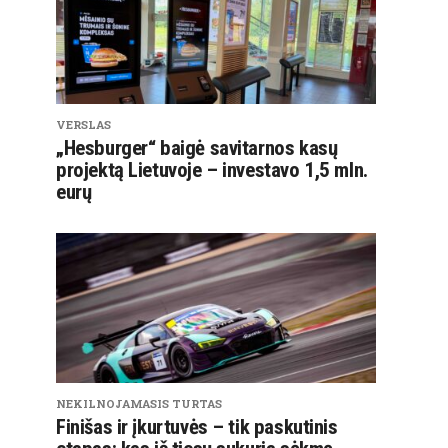
VERSLAS
„Hesburger“ baigė savitarnos kasų
projektą Lietuvoje – investavo 1,5 mln.
eurų
NEKILNOJAMASIS TURTAS
Finišas ir įkurtuvės – tik paskutinis