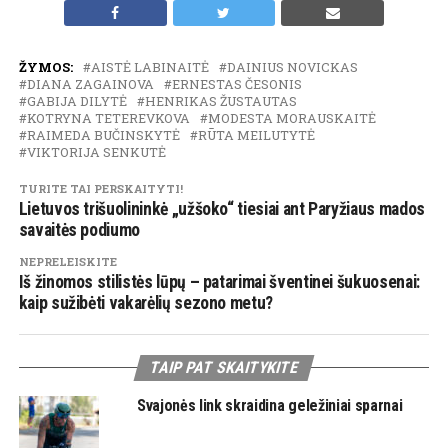
ŽYMOS:
AISTĖ LABINAITĖ
DAINIUS NOVICKAS
DIANA ZAGAINOVA
ERNESTAS ČESONIS
GABIJA DILYTĖ
HENRIKAS ŽUSTAUTAS
KOTRYNA TETEREVKOVA
MODESTA MORAUSKAITĖ
RAIMEDA BUČINSKYTĖ
RŪTA MEILUTYTĖ
VIKTORIJA SENKUTĖ
TURITE TAI PERSKAITYTI!
Lietuvos trišuolininkė „užšoko“ tiesiai ant Paryžiaus mados
savaitės podiumo
NEPRELEISKITE
Iš žinomos stilistės lūpų – patarimai šventinei šukuosenai:
kaip sužibėti vakarėlių sezono metu?
TAIP PAT SKAITYKITE
Svajonės link skraidina geležiniai sparnai