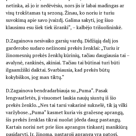
netinka, aš jo ir nedėvėsiu, nors jis ir labai madingas ar
visų trokštamas tą sezoną. Žinau, ko noriu ir turiu
suvokimą apie savo įvaizdį. Galima sakyti, jog šiuo
klausimu esu šiek tiek išranki“, – kalbėjo trišuolininkė.
D.Zagainova nesivaiko garsių vardų. Didžiąją dalį jos
garderobo sudaro nežinomi prekės ženklai: „Turiu ir
žinomesnių prekės ženklų kūrinių, tačiau daugiausia tai –
avalynė, rankinės, akiniai. Tačiau tai būtinai turi būti
ilgaamžiški daiktai. Svarbiausia, kad prekės būtų
kokybiškos, jog man tiktų.“
D.Zagainova bendradarbiauja su „Puma“. Pasak
lengvaatletės, ji visuomet laukia naujų siuntų iš šio
prekės ženklo. „Nes tai tarsi vakarinė suknelė, tik ją vilki
varžybose. „Puma“ kasmet kuria vis gražesnę aprangą,
šis prekės ženklas tikrai nuolat įdeda daug pastangų.
Kartais norisi net prie šios aprangos tinkantį manikiūrą
pasidaryti. Ir, žinoma, pastaroji apranga yra patogi.