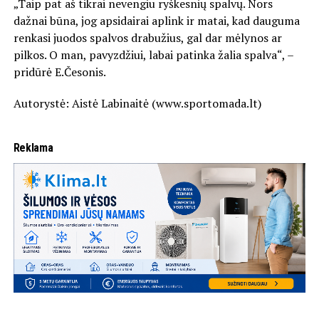
„Taip pat aš tikrai nevengiu ryškesnių spalvų. Nors
dažnai būna, jog apsidairai aplink ir matai, kad dauguma
renkasi juodos spalvos drabužius, gal dar mėlynos ar
pilkos. O man, pavyzdžiui, labai patinka žalia spalva“, –
pridūrė E.Česonis.
Autorystė: Aistė Labinaitė (www.sportomada.lt)
Reklama