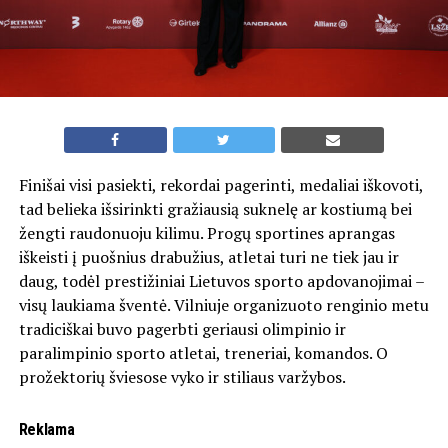
Finišai visi pasiekti, rekordai pagerinti, medaliai iškovoti,
tad belieka išsirinkti gražiausią suknelę ar kostiumą bei
žengti raudonuoju kilimu. Progų sportines aprangas
iškeisti į puošnius drabužius, atletai turi ne tiek jau ir
daug, todėl prestižiniai Lietuvos sporto apdovanojimai –
visų laukiama šventė. Vilniuje organizuoto renginio metu
tradiciškai buvo pagerbti geriausi olimpinio ir
paralimpinio sporto atletai, treneriai, komandos. O
prožektorių šviesose vyko ir stiliaus varžybos.
Reklama