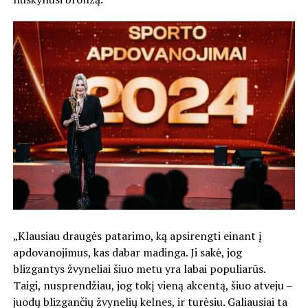
„Klausiau draugės patarimo, ką apsirengti einant į
apdovanojimus, kas dabar madinga. Ji sakė, jog
blizgantys žvyneliai šiuo metu yra labai populiarūs.
Taigi, nusprendžiau, jog tokį vieną akcentą, šiuo atveju –
juodų blizgančių žvynelių kelnes, ir turėsiu. Galiausiai ta