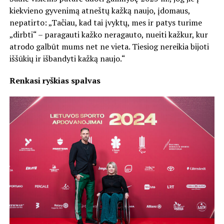
kiekvieno gyvenimą atneštų kažką naujo, įdomaus,
nepatirto: „Tačiau, kad tai įvyktų, mes ir patys turime
„dirbti“ – paragauti kažko neragauto, nueiti kažkur, kur
atrodo galbūt mums net ne vieta. Tiesiog nereikia bijoti
iššūkių ir išbandyti kažką naujo.“
Renkasi ryškias spalvas