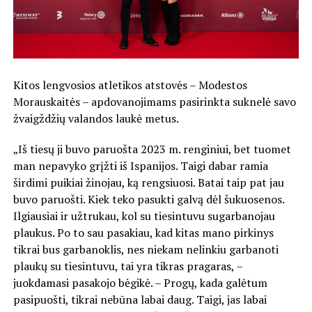
Kitos lengvosios atletikos atstovės – Modestos
Morauskaitės – apdovanojimams pasirinkta suknelė savo
žvaigždžių valandos laukė metus.
„Iš tiesų ji buvo paruošta 2023 m. renginiui, bet tuomet
man nepavyko grįžti iš Ispanijos. Taigi dabar ramia
širdimi puikiai žinojau, ką rengsiuosi. Batai taip pat jau
buvo paruošti. Kiek teko pasukti galvą dėl šukuosenos.
Ilgiausiai ir užtrukau, kol su tiesintuvu sugarbanojau
plaukus. Po to sau pasakiau, kad kitas mano pirkinys
tikrai bus garbanoklis, nes niekam nelinkiu garbanoti
plaukų su tiesintuvu, tai yra tikras pragaras, –
juokdamasi pasakojo bėgikė. – Progų, kada galėtum
pasipuošti, tikrai nebūna labai daug. Taigi, jas labai