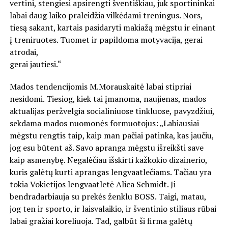
vertini, stengiesi apsirengti šventiškiau, juk sportininkai
labai daug laiko praleidžia vilkėdami treningus. Nors,
tiesą sakant, kartais pasidaryti makiažą mėgstu ir einant
į treniruotes. Tuomet ir papildoma motyvacija, gerai
atrodai,
gerai jautiesi.“
Mados tendencijomis M.Morauskaitė labai stipriai
nesidomi. Tiesiog, kiek tai įmanoma, naujienas, mados
aktualijas peržvelgia socialiniuose tinkluose, pavyzdžiui,
sekdama mados nuomonės formuotojus: „Labiausiai
mėgstu rengtis taip, kaip man pačiai patinka, kas jaučiu,
jog esu būtent aš. Savo apranga mėgstu išreikšti save
kaip asmenybę. Negalėčiau išskirti kažkokio dizainerio,
kuris galėtų kurti aprangas lengvaatlečiams. Tačiau yra
tokia Vokietijos lengvaatletė Alica Schmidt. Ji
bendradarbiauja su prekės ženklu BOSS. Taigi, matau,
jog ten ir sporto, ir laisvalaikio, ir šventinio stiliaus rūbai
labai gražiai koreliuoja. Tad, galbūt ši firma galėtų