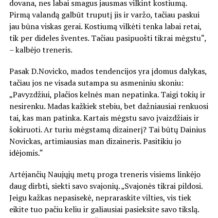
dovana, nes labai smagus jausmas vilkint kostiumą.
Pirmą valandą galbūt truputį jis ir varžo, tačiau paskui
jau būna viskas gerai. Kostiumą vilkėti tenka labai retai,
tik per dideles šventes. Tačiau pasipuošti tikrai mėgstu“,
– kalbėjo treneris.
Pasak D.Novicko, mados tendencijos yra įdomus dalykas,
tačiau jos ne visada sutampa su asmeniniu skoniu:
„Pavyzdžiui, plačios kelnės man nepatinka. Taigi tokių ir
nesirenku. Madas kažkiek stebiu, bet dažniausiai renkuosi
tai, kas man patinka. Kartais mėgstu savo įvaizdžiais ir
šokiruoti. Ar turiu mėgstamą dizainerį? Tai būtų Dainius
Novickas, artimiausias man dizaineris. Pasitikiu jo
idėjomis.“
Artėjančių Naujųjų metų proga treneris visiems linkėjo
daug dirbti, siekti savo svajonių. „Svajonės tikrai pildosi.
Jeigu kažkas nepasisekė, nepraraskite vilties, vis tiek
eikite tuo pačiu keliu ir galiausiai pasieksite savo tikslą.