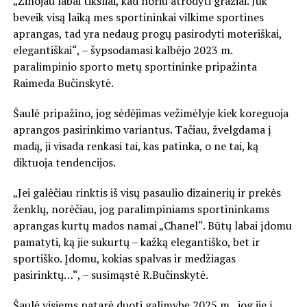
„Žinojau labai tiksliai, kad noriu atrodyti gražiai. Juk
beveik visą laiką mes sportininkai vilkime sportines
aprangas, tad yra nedaug progų pasirodyti moteriškai,
elegantiškai“, – šypsodamasi kalbėjo 2023 m.
paralimpinio sporto metų sportininke pripažinta
Raimeda Bučinskytė.
Šaulė pripažino, jog sėdėjimas vežimėlyje kiek koreguoja
aprangos pasirinkimo variantus. Tačiau, žvelgdama į
madą, ji visada renkasi tai, kas patinka, o ne tai, ką
diktuoja tendencijos.
„Jei galėčiau rinktis iš visų pasaulio dizainerių ir prekės
ženklų, norėčiau, jog paralimpiniams sportininkams
aprangas kurtų mados namai „Chanel“. Būtų labai įdomu
pamatyti, ką jie sukurtų – kažką elegantiško, bet ir
sportiško. Įdomu, kokias spalvas ir medžiagas
pasirinktų…“, – susimąstė R.Bučinskytė.
Šaulė visiems patarė duoti galimybę 2025 m., jog jie į