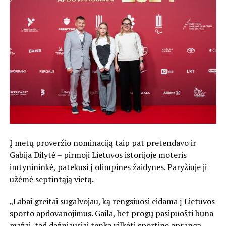
Į metų proveržio nominaciją taip pat pretendavo ir
Gabija Dilytė – pirmoji Lietuvos istorijoje moteris
imtynininkė, patekusi į olimpines žaidynes. Paryžiuje ji
užėmė septintąją vietą.
„Labai greitai sugalvojau, ką rengsiuosi eidama į Lietuvos
sporto apdovanojimus. Gaila, bet progų pasipuošti būna
mažai, tad dažniausiai tenka vilkėti sportinę aprangą.