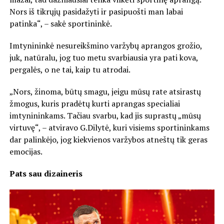
Nors iš tikrųjų pasidažyti ir pasipuošti man labai
patinka“, – sakė sportininkė.
Imtynininkė nesureikšmino varžybų aprangos grožio,
juk, natūralu, jog tuo metu svarbiausia yra pati kova,
pergalės, o ne tai, kaip tu atrodai.
„Nors, žinoma, būtų smagu, jeigu mūsų rate atsirastų
žmogus, kuris pradėtų kurti aprangas specialiai
imtynininkams. Tačiau svarbu, kad jis suprastų „mūsų
virtuvę“, – atviravo G.Dilytė, kuri visiems sportininkams
dar palinkėjo, jog kiekvienos varžybos atneštų tik geras
emocijas.
Pats sau dizaineris