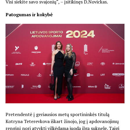
Visi siekite savo svajonių“, – įsitikinęs D.Novickas.
Patogumas ir kokybė
Pretendentė į geriausios metų sportininkės titulą
Kotryna Teterevkova iškart žinojo, jog į apdovanojimų
renginį nori atvykti vilkėdama juodą ilgą suknelę. Taigi