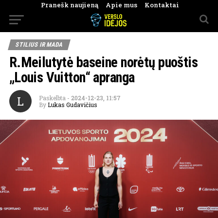
Pranešk naujieną
Apie mus
Kontaktai
STILIUS IR MADA
R.Meilutytė baseine norėtų puoštis
„Louis Vuitton“ apranga
L
Paskelbta
-
2024-12-23, 11:57
By
Lukas Gudavičius