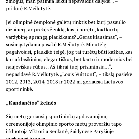
žmogus, man patinka laikui nepavaldūs dalykai“, –
pridūrė R.Meilutytė.
Jei olimpinė čempionė galėtų rinktis bet kurį pasaulio
dizainerį, ar prekės ženklą, kas ji norėtų, kad kurtų
varžybinę aprangą plaukikams? „Geras klausimas“, –
susimąstydama pasakė R.Meilutytė. Minutėlę
pagalvojusi, plaukikė teigė, jog tai turėtų būti kažkas, kas
kuria klasikinius, elegantiškus, bet kartu ir modernius bei
naujoviškus rūbus. „Aš tikrai tuoj prisiminsiu…“, –
nepasidavė R.Meilutytė. „Louis Vuitton!“, – tikslą pasiekė
2012, 2013, 2014, 2018 ir 2022 m. geriausia Lietuvos
sportininkė.
„Kandančios“ kelnės
Šių metų geriausių sportininkų apdovanojimų
ceremonijoje olimpinio sporto metų proveržiu tapo
irkluotoja Viktorija Senkutė, žaidynėse Paryžiuje
nuskynusi bronzą.