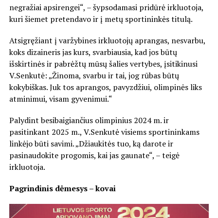
negražiai apsirengei“, – šypsodamasi pridūrė irkluotoja,
kuri šiemet pretendavo ir į metų sportininkės titulą.
Atsigręžiant į varžybines irkluotojų aprangas, nesvarbu,
koks dizaineris jas kurs, svarbiausia, kad jos būtų
išskirtinės ir pabrėžtų mūsų šalies vertybes, įsitikinusi
V.Senkutė: „Žinoma, svarbu ir tai, jog rūbas būtų
kokybiškas. Juk tos aprangos, pavyzdžiui, olimpinės liks
atminimui, visam gyvenimui.“
Palydint besibaigiančius olimpinius 2024 m. ir
pasitinkant 2025 m., V.Senkutė visiems sportininkams
linkėjo būti savimi. „Džiaukitės tuo, ką darote ir
pasinaudokite progomis, kai jas gaunate“, – teigė
irkluotoja.
Pagrindinis dėmesys – kovai