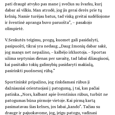
pati draugė atvyko pas mane į svečius su švarku, kurį
dabar aš vilkiu. Man atrodė, jog jis gerai derės prie tų
kelnių. Namie turėjau batus, tad viską greitai sudėliojome
ir šventinė apranga buvo paruošta“, – pasakojo
olimpietė.
V.Senkutės teigimu, progų, kuomet gali pasidažyti,
pasipuošti, tikrai yra nedaug. „Daug žmonių dabar sakė,
jog manęs net nepažino, – kalbėjo irkluotoja. – Sportas
užima septynias dienas per savaitę, tad labai džiaugiuosi,
kai pasitaiko tokių galimybių pasidaryti makiažą,
pasirinkti puošnesnį rūbą.“
Sportininkė pripažino, jog rinkdamasi rūbus ji
dažniausiai orientuojasi į patogumą, į tai, kas pačiai
patinka. „Nors, kalbant apie šventinius rūbus, turbūt ne
patogumas būna pirmoje vietoje. Kai pirmą kartą
pasimatavau šias kelnes, jos labai „kando“. Tačiau su
drauge ir pajuokavome, jog, jeigu patogu, vadinasi