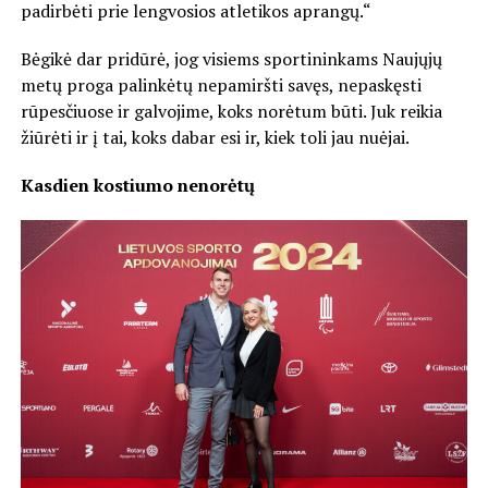
padirbėti prie lengvosios atletikos aprangų.“
Bėgikė dar pridūrė, jog visiems sportininkams Naujųjų
metų proga palinkėtų nepamiršti savęs, nepaskęsti
rūpesčiuose ir galvojime, koks norėtum būti. Juk reikia
žiūrėti ir į tai, koks dabar esi ir, kiek toli jau nuėjai.
Kasdien kostiumo nenorėtų