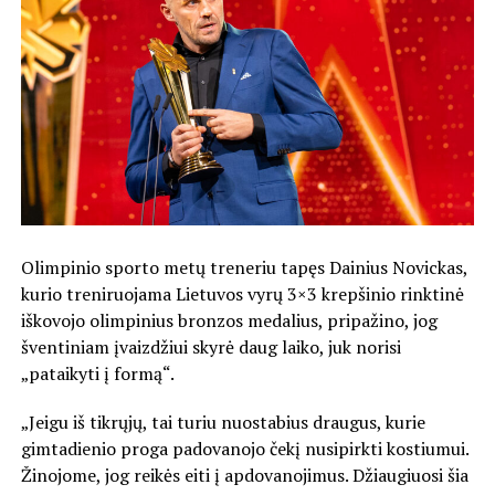
Olimpinio sporto metų treneriu tapęs Dainius Novickas,
kurio treniruojama Lietuvos vyrų 3×3 krepšinio rinktinė
iškovojo olimpinius bronzos medalius, pripažino, jog
šventiniam įvaizdžiui skyrė daug laiko, juk norisi
„pataikyti į formą“.
„Jeigu iš tikrųjų, tai turiu nuostabius draugus, kurie
gimtadienio proga padovanojo čekį nusipirkti kostiumui.
Žinojome, jog reikės eiti į apdovanojimus. Džiaugiuosi šia