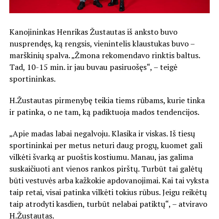
Kanojininkas Henrikas Žustautas iš anksto buvo
nusprendęs, ką rengsis, vienintelis klaustukas buvo –
marškinių spalva. „Žmona rekomendavo rinktis baltus.
Tad, 10-15 min. ir jau buvau pasiruošęs“, – teigė
sportininkas.
H.Žustautas pirmenybę teikia tiems rūbams, kurie tinka
ir patinka, o ne tam, ką padiktuoja mados tendencijos.
„Apie madas labai negalvoju. Klasika ir viskas. Iš tiesų
sportininkai per metus neturi daug progų, kuomet gali
vilkėti švarką ar puoštis kostiumu. Manau, jas galima
suskaičiuoti ant vienos rankos pirštų. Turbūt tai galėtų
būti vestuvės arba kažkokie apdovanojimai. Kai tai vyksta
taip retai, visai patinka vilkėti tokius rūbus. Jeigu reikėtų
taip atrodyti kasdien, turbūt nelabai patiktų“, – atviravo
H.Žustautas.