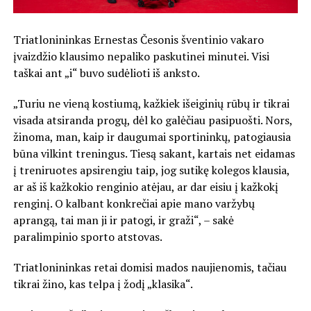
Triatlonininkas Ernestas Česonis šventinio vakaro
įvaizdžio klausimo nepaliko paskutinei minutei. Visi
taškai ant „i“ buvo sudėlioti iš anksto.
„Turiu ne vieną kostiumą, kažkiek išeiginių rūbų ir tikrai
visada atsiranda progų, dėl ko galėčiau pasipuošti. Nors,
žinoma, man, kaip ir daugumai sportininkų, patogiausia
būna vilkint treningus. Tiesą sakant, kartais net eidamas
į treniruotes apsirengiu taip, jog sutikę kolegos klausia,
ar aš iš kažkokio renginio atėjau, ar dar eisiu į kažkokį
renginį. O kalbant konkrečiai apie mano varžybų
aprangą, tai man ji ir patogi, ir graži“, – sakė
paralimpinio sporto atstovas.
Triatlonininkas retai domisi mados naujienomis, tačiau
tikrai žino, kas telpa į žodį „klasika“.