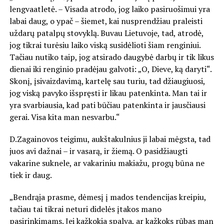
lengvaatletė. – Visada atrodo, jog laiko pasiruošimui yra
labai daug, o ypač – šiemet, kai nusprendžiau praleisti
uždarų patalpų stovyklą. Buvau Lietuvoje, tad, atrodė,
jog tikrai turėsiu laiko viską susidėlioti šiam renginiui.
Tačiau nutiko taip, jog atsirado daugybė darbų ir tik likus
dienai iki renginio pradėjau galvoti: „O, Dieve, ką daryti“.
Skonį, įsivaizdavimą, kartelę sau turiu, tad džiaugiuosi,
jog viską pavyko išspręsti ir likau patenkinta. Man tai ir
yra svarbiausia, kad pati būčiau patenkinta ir jausčiausi
gerai. Visa kita man nesvarbu.“
D.Zagainovos teigimu, aukštakulnius ji labai mėgsta, tad
juos avi dažnai – ir vasarą, ir žiemą. O pasidžiaugti
vakarine suknele, ar vakariniu makiažu, progų būna ne
tiek ir daug.
„Bendrąja prasme, dėmesį į mados tendencijas kreipiu,
tačiau tai tikrai neturi didelės įtakos mano
pasirinkimams. Jei kažkokia spalva, ar kažkoks rūbas man