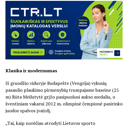
Klasika ir modernumas
Iš gruodžio viduryje Budapešte (Vengrija) vykusių
pasaulio plaukimo pirmenybių trumpajame baseine (25
m) Rūta Meilutytė grįžo pasipuošusi aukso medaliu, o
šventiniam vakarui 2012 m. olimpinė čempionė pasirinko
juodos spalvos įvaizdį.
„Tai, kaip norėčiau atrodyti Lietuvos sporto