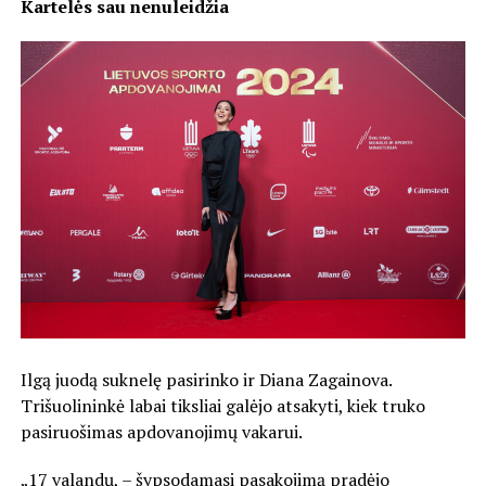
Kartelės sau nenuleidžia
Ilgą juodą suknelę pasirinko ir Diana Zagainova.
Trišuolininkė labai tiksliai galėjo atsakyti, kiek truko
pasiruošimas apdovanojimų vakarui.
„17 valandų, – šypsodamasi pasakojimą pradėjo