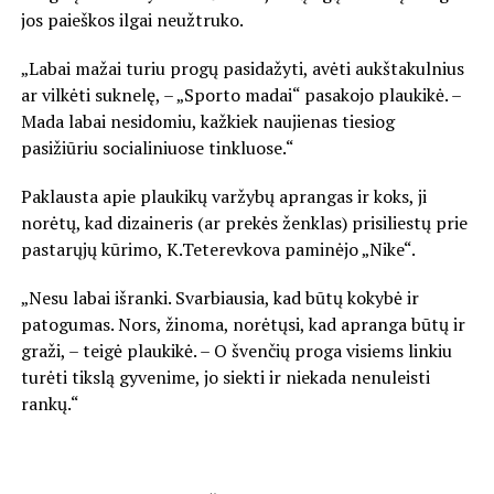
jos paieškos ilgai neužtruko.
„Labai mažai turiu progų pasidažyti, avėti aukštakulnius
ar vilkėti suknelę, – „Sporto madai“ pasakojo plaukikė. –
Mada labai nesidomiu, kažkiek naujienas tiesiog
pasižiūriu socialiniuose tinkluose.“
Paklausta apie plaukikų varžybų aprangas ir koks, ji
norėtų, kad dizaineris (ar prekės ženklas) prisiliestų prie
pastarųjų kūrimo, K.Teterevkova paminėjo „Nike“.
„Nesu labai išranki. Svarbiausia, kad būtų kokybė ir
patogumas. Nors, žinoma, norėtųsi, kad apranga būtų ir
graži, – teigė plaukikė. – O švenčių proga visiems linkiu
turėti tikslą gyvenime, jo siekti ir niekada nenuleisti
rankų.“