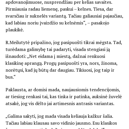
apdovanojimuose, nusprendžiau per kelias savaites.
Pirmiausia radau liemenę, paskui – kelnes. Tiesa, dar
svarsčiau ir suknelės variantą. Tačiau galiausiai pajaučiau,
kad labiau noriu įvaizdžio su kelnėmis“, – pasakojo
plaukikė.
R.Meilutytė pripažino, jog pasipuošti tikrai mėgsta. Tad,
turėdama galimybę tai padaryti, visada stengiasi ją
išnaudoti: „Net eidama į miestą, dažnai renkuosi
klasikinę aprangą. Progų pasipuošti yra, nors, žinoma,
norėtųsi, kad jų būtų dar daugiau. Tikiuosi, jog taip ir
bus.“
Paklausta, ar domisi mada, naujausiomis tendencijomis,
ar tiesiog renkasi tai, kas tinka ir patinka, auksinė žuvelė
atsakė, jog vis dėlto jai artimesnis antrasis variantas.
„Galima sakyti, jog mada visada keliauja kažkur šalia.
Tačiau labiau klausau savo vidinio jausmo. Esu klasikos