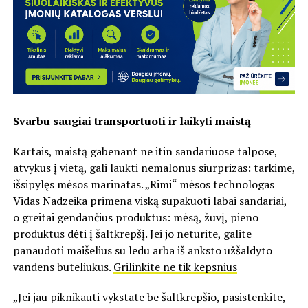
Svarbu saugiai transportuoti ir laikyti maistą
Kartais, maistą gabenant ne itin sandariuose talpose,
atvykus į vietą, gali laukti nemalonus siurprizas: tarkime,
išsipylęs mėsos marinatas. „Rimi“ mėsos technologas
Vidas Nadzeika primena viską supakuoti labai sandariai,
o greitai gendančius produktus: mėsą, žuvį, pieno
produktus dėti į šaltkrepšį. Jei jo neturite, galite
panaudoti maišelius su ledu arba iš anksto užšaldyto
vandens buteliukus.
Grilinkite ne tik kepsnius
„Jei jau piknikauti vykstate be šaltkrepšio, pasistenkite,