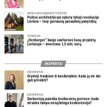
NEKILNOJAMASIS TURTAS
Poilsio architektūroje vyksta tylioji revoliucija:
Lietuva – tarp geriausių pasaulinių pavyzdžių
VERSLAS
„Hesburger“ baigė savitarnos kasų projektą
Lietuvoje – investavo 1,5 mln. eurų
EKSPERTAI
EKSPERTAI
Grynieji traukiasi iš kasdienybės: kada jų vis dar
gali prireikti?
EKSPERTAI
Darbuotojų paieška konkurentų gretose: kada
atranka tampa nesąžininga konkurencija?