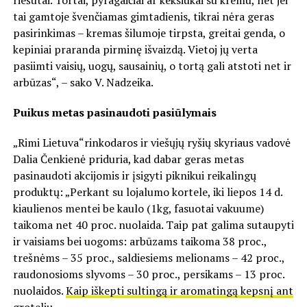
riešutai. Tortai, pyragaičiai ar keksiukai su kremu, net jei
tai gamtoje švenčiamas gimtadienis, tikrai nėra geras
pasirinkimas – kremas šilumoje tirpsta, greitai genda, o
kepiniai praranda pirminę išvaizdą. Vietoj jų verta
pasiimti vaisių, uogų, sausainių, o tortą gali atstoti net ir
arbūzas“, – sako V. Nadzeika.
Puikus metas pasinaudoti pasiūlymais
„Rimi Lietuva“rinkodaros ir viešųjų ryšių skyriaus vadovė
Dalia Čenkienė priduria, kad dabar geras metas
pasinaudoti akcijomis ir įsigyti piknikui reikalingų
produktų: „Perkant su lojalumo kortele, iki liepos 14 d.
kiaulienos mentei be kaulo (1kg, fasuotai vakuume)
taikoma net 40 proc. nuolaida. Taip pat galima sutaupyti
ir vaisiams bei uogoms: arbūzams taikoma 38 proc.,
trešnėms – 35 proc., saldiesiems melionams – 42 proc.,
raudonosioms slyvoms – 30 proc., persikams – 13 proc.
nuolaidos.
Kaip iškepti sultingą ir aromatingą kepsnį ant