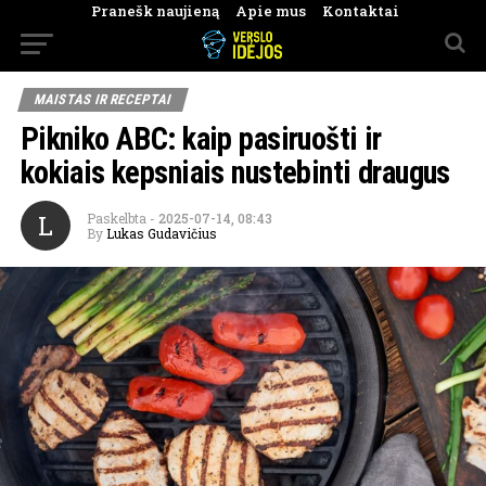
Pranešk naujieną
Apie mus
Kontaktai
MAISTAS IR RECEPTAI
Pikniko ABC: kaip pasiruošti ir
kokiais kepsniais nustebinti draugus
L
Paskelbta
-
2025-07-14, 08:43
By
Lukas Gudavičius