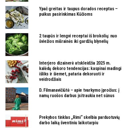
Ypač greitas ir taupus dorados receptas –
puikus pasirinkimas Kūčioms
2 taupūs ir lengvi receptai iš brokolių: nuo
šviežios mišrainės iki gardžių blynelių
Interjero dizainerė atskleidžia 2025 m.
kalėdų dekoro tendencijas: kaspinai madingi
išliks ir šiemet, pataria dekoruoti ir
veidrodžiais
D. Filmanavičiūtė – apie tvarkymo įpročius: į
namų ruošos darbus įsitraukia net sūnus
Prekybos tinklas „Rimi“ skelbia parduotuvių
darbo laiką šventiniu laikotarpiu