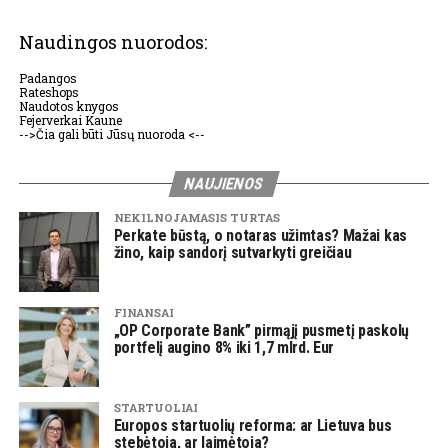
Naudingos nuorodos:
Padangos
Rateshops
Naudotos knygos
Fejerverkai Kaune
-->Čia gali būti Jūsų nuoroda <--
NAUJIENOS
NEKILNOJAMASIS TURTAS
Perkate būstą, o notaras užimtas? Mažai kas
žino, kaip sandorį sutvarkyti greičiau
FINANSAI
„OP Corporate Bank” pirmąjį pusmetį paskolų
portfelį augino 8% iki 1,7 mlrd. Eur
STARTUOLIAI
Europos startuolių reforma: ar Lietuva bus
stebėtoja, ar laimėtoja?