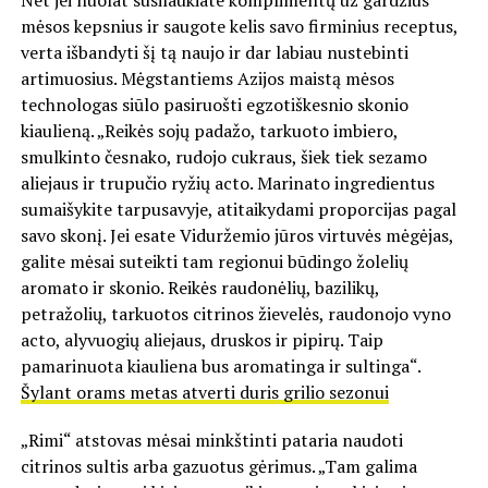
Net jei nuolat susilaukiate komplimentų už gardžius
mėsos kepsnius ir saugote kelis savo firminius receptus,
verta išbandyti šį tą naujo ir dar labiau nustebinti
artimuosius. Mėgstantiems Azijos maistą mėsos
technologas siūlo pasiruošti egzotiškesnio skonio
kiaulieną. „Reikės sojų padažo, tarkuoto imbiero,
smulkinto česnako, rudojo cukraus, šiek tiek sezamo
aliejaus ir trupučio ryžių acto. Marinato ingredientus
sumaišykite tarpusavyje, atitaikydami proporcijas pagal
savo skonį. Jei esate Viduržemio jūros virtuvės mėgėjas,
galite mėsai suteikti tam regionui būdingo žolelių
aromato ir skonio. Reikės raudonėlių, bazilikų,
petražolių, tarkuotos citrinos žievelės, raudonojo vyno
acto, alyvuogių aliejaus, druskos ir pipirų. Taip
pamarinuota kiauliena bus aromatinga ir sultinga“.
Šylant orams metas atverti duris grilio sezonui
„Rimi“ atstovas mėsai minkštinti pataria naudoti
citrinos sultis arba gazuotus gėrimus. „Tam galima