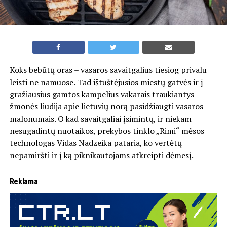
Koks bebūtų oras – vasaros savaitgalius tiesiog privalu
leisti ne namuose. Tad ištuštėjusios miestų gatvės ir į
gražiausius gamtos kampelius vakarais traukiantys
žmonės liudija apie lietuvių norą pasidžiaugti vasaros
malonumais. O kad savaitgaliai įsimintų, ir niekam
nesugadintų nuotaikos, prekybos tinklo „Rimi“ mėsos
technologas Vidas Nadzeika pataria, ko vertėtų
nepamiršti ir į ką piknikautojams atkreipti dėmesį.
Reklama