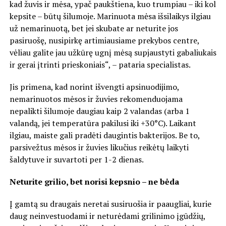
kad žuvis ir mėsa, ypač paukštiena, kuo trumpiau – iki kol
kepsite – būtų šilumoje. Marinuota mėsa išsilaikys ilgiau
už nemarinuotą, bet jei skubate ar neturite jos
pasiruošę, nusipirkę artimiausiame prekybos centre,
vėliau galite jau užkūrę ugnį mėsą supjaustyti gabaliukais
ir gerai įtrinti prieskoniais“, – pataria specialistas.
Jis primena, kad norint išvengti apsinuodijimo,
nemarinuotos mėsos ir žuvies rekomenduojama
nepalikti šilumoje daugiau kaip 2 valandas (arba 1
valandą, jei temperatūra pakilusi iki +30°C). Laikant
ilgiau, maiste gali pradėti daugintis bakterijos. Be to,
parsivežtus mėsos ir žuvies likučius reikėtų laikyti
šaldytuve ir suvartoti per 1-2 dienas.
Neturite grilio, bet norisi kepsnio – ne bėda
Į gamtą su draugais neretai susiruošia ir paaugliai, kurie
daug neinvestuodami ir neturėdami grilinimo įgūdžių,