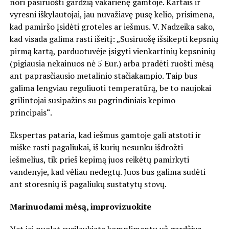
nori pasiruošti gardžią vakarienę gamtoje. Kartais ir
vyresni iškylautojai, jau nuvažiavę pusę kelio, prisimena,
kad pamiršo įsidėti groteles ar iešmus. V. Nadzeika sako,
kad visada galima rasti išeitį: „Susiruošę išsikepti kepsnių
pirmą kartą, parduotuvėje įsigyti vienkartinių kepsninių
(pigiausia nekainuos nė 5 Eur.) arba pradėti ruošti mėsą
ant paprasčiausio metalinio stačiakampio. Taip bus
galima lengviau reguliuoti temperatūrą, be to naujokai
grilintojai susipažins su pagrindiniais kepimo
principais“.
Ekspertas pataria, kad iešmus gamtoje gali atstoti ir
miške rasti pagaliukai, iš kurių nesunku išdrožti
iešmelius, tik prieš kepimą juos reikėtų pamirkyti
vandenyje, kad vėliau nedegtų. Juos bus galima sudėti
ant storesnių iš pagaliukų sustatytų stovų.
Marinuodami mėsą, improvizuokite