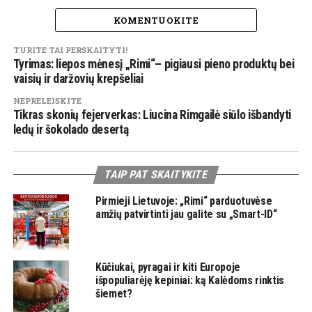
KOMENTUOKITE
TURITE TAI PERSKAITYTI!
Tyrimas: liepos mėnesį „Rimi“– pigiausi pieno produktų bei
vaisių ir daržovių krepšeliai
NEPRELEISKITE
Tikras skonių fejerverkas: Liucina Rimgailė siūlo išbandyti
ledų ir šokolado desertą
TAIP PAT SKAITYKITE
Pirmieji Lietuvoje: „Rimi“ parduotuvėse
amžių patvirtinti jau galite su „Smart-ID“
Kūčiukai, pyragai ir kiti Europoje
išpopuliarėję kepiniai: ką Kalėdoms rinktis
šiemet?