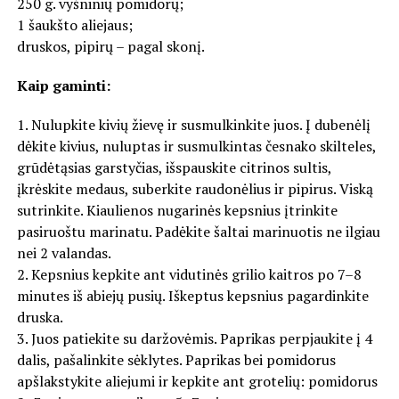
250 g. vyšninių pomidorų;
1 šaukšto aliejaus;
druskos, pipirų – pagal skonį.
Kaip gaminti:
1. Nulupkite kivių žievę ir susmulkinkite juos. Į dubenėlį
dėkite kivius, nuluptas ir susmulkintas česnako skilteles,
grūdėtąsias garstyčias, išspauskite citrinos sultis,
įkrėskite medaus, suberkite raudonėlius ir pipirus. Viską
sutrinkite. Kiaulienos nugarinės kepsnius įtrinkite
pasiruoštu marinatu. Padėkite šaltai marinuotis ne ilgiau
nei 2 valandas.
2. Kepsnius kepkite ant vidutinės grilio kaitros po 7–8
minutes iš abiejų pusių. Iškeptus kepsnius pagardinkite
druska.
3. Juos patiekite su daržovėmis. Paprikas perpjaukite į 4
dalis, pašalinkite sėklytes. Paprikas bei pomidorus
apšlakstykite aliejumi ir kepkite ant grotelių: pomidorus