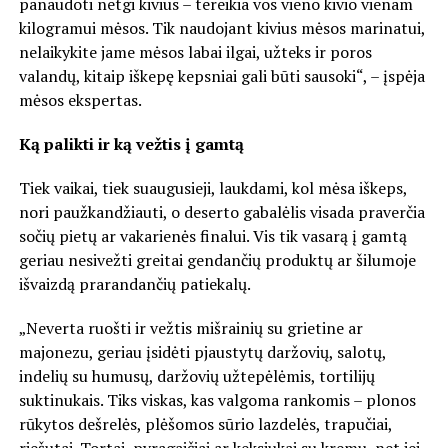
panaudoti netgi kivius – tereikia vos vieno kivio vienam
kilogramui mėsos. Tik naudojant kivius mėsos marinatui,
nelaikykite jame mėsos labai ilgai, užteks ir poros
valandų, kitaip iškepę kepsniai gali būti sausoki“, – įspėja
mėsos ekspertas.
Ką palikti ir ką vežtis į gamtą
Tiek vaikai, tiek suaugusieji, laukdami, kol mėsa iškeps,
nori paužkandžiauti, o deserto gabalėlis visada praverčia
sočių pietų ar vakarienės finalui. Vis tik vasarą į gamtą
geriau nesivežti greitai gendančių produktų ar šilumoje
išvaizdą prarandančių patiekalų.
„Neverta ruošti ir vežtis mišrainių su grietine ar
majonezu, geriau įsidėti pjaustytų daržovių, salotų,
indelių su humusų, daržovių užtepėlėmis, tortilijų
suktinukais. Tiks viskas, kas valgoma rankomis – plonos
rūkytos dešrelės, plėšomos sūrio lazdelės, trapučiai,