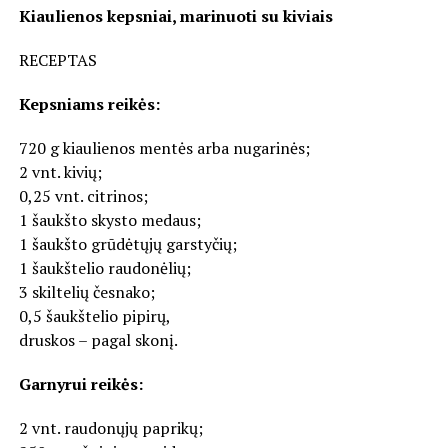
Kiaulienos kepsniai, marinuoti su kiviais
RECEPTAS
Kepsniams reikės:
720 g kiaulienos mentės arba nugarinės;
2 vnt. kivių;
0,25 vnt. citrinos;
1 šaukšto skysto medaus;
1 šaukšto grūdėtųjų garstyčių;
1 šaukštelio raudonėlių;
3 skiltelių česnako;
0,5 šaukštelio pipirų,
druskos – pagal skonį.
Garnyrui reikės:
2 vnt. raudonųjų paprikų;