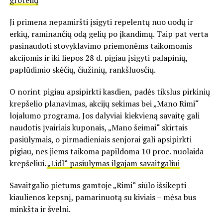
grotelių
Ji primena nepamiršti įsigyti repelentų nuo uodų ir
erkių, raminančių odą gelių po įkandimų. Taip pat verta
pasinaudoti stovyklavimo priemonėms taikomomis
akcijomis ir iki liepos 28 d. pigiau įsigyti palapinių,
paplūdimio skėčių, čiužinių, rankšluosčių.
O norint pigiau apsipirkti kasdien, padės tikslus pirkinių
krepšelio planavimas, akcijų sekimas bei „Mano Rimi“
lojalumo programa. Jos dalyviai kiekvieną savaitę gali
naudotis įvairiais kuponais, „Mano šeimai“ skirtais
pasiūlymais, o pirmadieniais senjorai gali apsipirkti
pigiau, nes jiems taikoma papildoma 10 proc. nuolaida
krepšeliui.
„Lidl“ pasiūlymas ilgajam savaitgaliui
Savaitgalio pietums gamtoje „Rimi“ siūlo išsikepti
kiaulienos kepsnį, pamarinuotą su kiviais – mėsa bus
minkšta ir švelni.