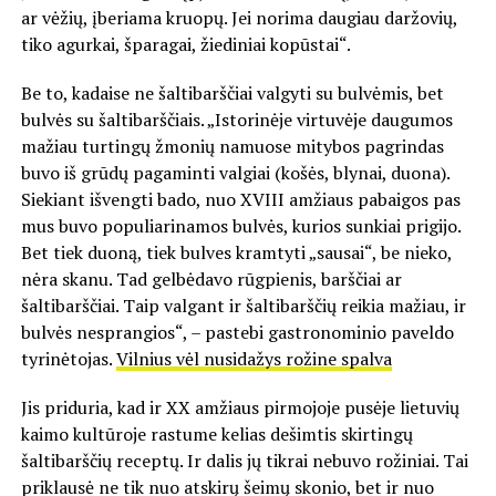
ar vėžių, įberiama kruopų. Jei norima daugiau daržovių,
tiko agurkai, šparagai, žiediniai kopūstai“.
Be to, kadaise ne šaltibarščiai valgyti su bulvėmis, bet
bulvės su šaltibarščiais. „Istorinėje virtuvėje daugumos
mažiau turtingų žmonių namuose mitybos pagrindas
buvo iš grūdų pagaminti valgiai (košės, blynai, duona).
Siekiant išvengti bado, nuo XVIII amžiaus pabaigos pas
mus buvo populiarinamos bulvės, kurios sunkiai prigijo.
Bet tiek duoną, tiek bulves kramtyti „sausai“, be nieko,
nėra skanu. Tad gelbėdavo rūgpienis, barščiai ar
šaltibarščiai. Taip valgant ir šaltibarščių reikia mažiau, ir
bulvės nesprangios“, – pastebi gastronominio paveldo
tyrinėtojas.
Vilnius vėl nusidažys rožine spalva
Jis priduria, kad ir XX amžiaus pirmojoje pusėje lietuvių
kaimo kultūroje rastume kelias dešimtis skirtingų
šaltibarščių receptų. Ir dalis jų tikrai nebuvo rožiniai. Tai
priklausė ne tik nuo atskirų šeimų skonio, bet ir nuo