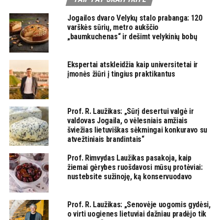
Jogailos dvaro Velykų stalo prabanga: 120
varškės sūrių, metro aukščio
„baumkuchenas“ ir dešimt velykinių bobų
Ekspertai atskleidžia kaip universitetai ir
įmonės žiūri į tingius praktikantus
Prof. R. Laužikas: „Sūrį desertui valgė ir
valdovas Jogaila, o vėlesniais amžiais
šviežias lietuviškas sėkmingai konkuravo su
atvežtiniais brandintais“
Prof. Rimvydas Laužikas pasakoja, kaip
žiemai gėrybes ruošdavosi mūsų protėviai:
nustebsite sužinoję, ką konservuodavo
Prof. R. Laužikas: „Senovėje uogomis gydėsi,
o virti uogienes lietuviai dažniau pradėjo tik