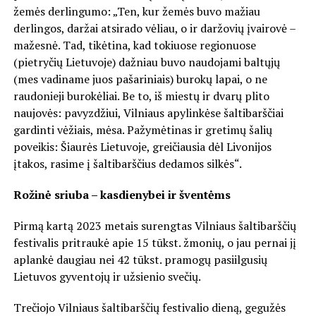
žemės derlingumo: „Ten, kur žemės buvo mažiau
derlingos, daržai atsirado vėliau, o ir daržovių įvairovė –
mažesnė. Tad, tikėtina, kad tokiuose regionuose
(pietryčių Lietuvoje) dažniau buvo naudojami baltųjų
(mes vadiname juos pašariniais) burokų lapai, o ne
raudonieji burokėliai. Be to, iš miestų ir dvarų plito
naujovės: pavyzdžiui, Vilniaus apylinkėse šaltibarščiai
gardinti vėžiais, mėsa. Pažymėtinas ir gretimų šalių
poveikis: Šiaurės Lietuvoje, greičiausia dėl Livonijos
įtakos, rasime į šaltibarščius dedamos silkės“.
Rožinė sriuba – kasdienybei ir šventėms
Pirmą kartą 2023 metais surengtas Vilniaus šaltibarščių
festivalis pritraukė apie 15 tūkst. žmonių, o jau pernai jį
aplankė daugiau nei 42 tūkst. pramogų pasiilgusių
Lietuvos gyventojų ir užsienio svečių.
Trečiojo Vilniaus šaltibarščių festivalio dieną, gegužės