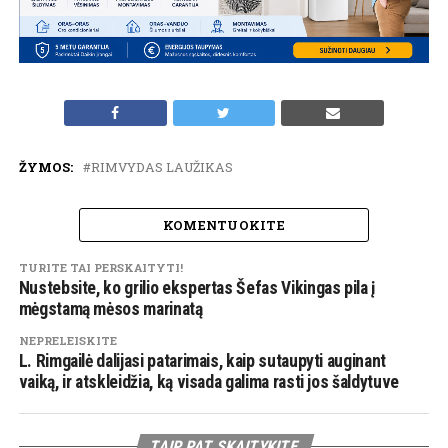
ŽYMOS:
RIMVYDAS LAUŽIKAS
KOMENTUOKITE
TURITE TAI PERSKAITYTI!
Nustebsite, ko grilio ekspertas Šefas Vikingas pila į
mėgstamą mėsos marinatą
NEPRELEISKITE
L. Rimgailė dalijasi patarimais, kaip sutaupyti auginant
vaiką, ir atskleidžia, ką visada galima rasti jos šaldytuve
TAIP PAT SKAITYKITE