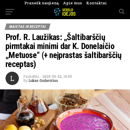
Pranešk naujieną
Apie mus
Kontaktai
MAISTAS IR RECEPTAI
Prof. R. Laužikas: „Šaltibarščių
pirmtakai minimi dar K. Donelaičio
„Metuose“ (+ neįprastas šaltibarščių
receptas)
L
Paskelbta
-
2025-05-22, 16:05
By
Lukas Gudavičius