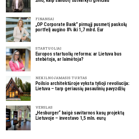
žino, kaip sandorį sutvarkyti greičiau
FINANSAI
„OP Corporate Bank” pirmąjį pusmetį paskolų
portfelį augino 8% iki 1,7 mlrd. Eur
STARTUOLIAI
Europos startuolių reforma: ar Lietuva bus
stebėtoja, ar laimėtoja?
NEKILNOJAMASIS TURTAS
Poilsio architektūroje vyksta tylioji revoliucija:
Lietuva – tarp geriausių pasaulinių pavyzdžių
VERSLAS
„Hesburger“ baigė savitarnos kasų projektą
Lietuvoje – investavo 1,5 mln. eurų