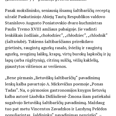
Pasak mokslininko, seniausią išsamų šaltibarščių receptą
užrašė Paskutiniojo Abiejų Tautų Respublikos valdovo
Stanislovo Augusto Poniatovskio dvaro kuchmistras
Paulis Tremo XVIII amžiaus pabaigoje. Jie vadinti
lenkiškais žodžiais „chołodziec“, „chłodziec“, „chlodnik“
(šaltsriubė). Tokiems šaltibarščiams prireikdavo
grietinės, raugintų agurkų rasalo, šviežių ir raugintų
agurkų, svogūnų laiškų, krapų, virtų burokų lapkočių ir jų
lapų (arba rūgštynių), citrinų sulčių, vėžių kaklelių,
pjaustytos vištienos ar veršienos.
„Bene pirmasis „lietuviškų šaltibarščių“ pavadinimą
lenkų kalba pavartojo A. Mickevičius poemoje „Ponas
Tadas“. Na, o pirmosios gastronomijos knygos lietuvių
kalba autorė Liudvika Didžiulienė-Žmona šiam patiekalui
sugalvojo lietuvišką šaltibarščių pavadinimą. Maždaug
tuo pat metu Vincentos Zavadzkos ir Lazdynų Pelėdos
populiarintas „šaldininko“ pavadinimas neprigijo“, –