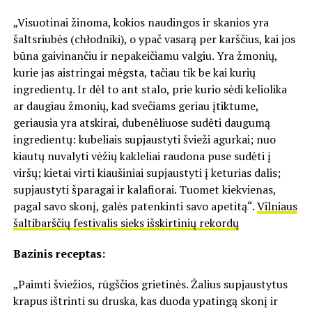
„Visuotinai žinoma, kokios naudingos ir skanios yra
šaltsriubės (chłodniki), o ypač vasarą per karščius, kai jos
būna gaivinančiu ir nepakeičiamu valgiu. Yra žmonių,
kurie jas aistringai mėgsta, tačiau tik be kai kurių
ingredientų. Ir dėl to ant stalo, prie kurio sėdi keliolika
ar daugiau žmonių, kad svečiams geriau įtiktume,
geriausia yra atskirai, dubenėliuose sudėti daugumą
ingredientų: kubeliais supjaustyti švieži agurkai; nuo
kiautų nuvalyti vėžių kakleliai raudona puse sudėti į
viršų; kietai virti kiaušiniai supjaustyti į keturias dalis;
supjaustyti šparagai ir kalafiorai. Tuomet kiekvienas,
pagal savo skonį, galės patenkinti savo apetitą“.
Vilniaus
šaltibarščių festivalis sieks išskirtinių rekordų
Bazinis receptas:
„Paimti šviežios, rūgščios grietinės. Žalius supjaustytus
krapus ištrinti su druska, kas duoda ypatingą skonį ir