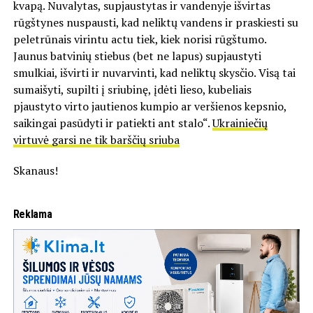
kvapą. Nuvalytas, supjaustytas ir vandenyje išvirtas
rūgštynes nuspausti, kad neliktų vandens ir praskiesti su
peletrūnais virintu actu tiek, kiek norisi rūgštumo.
Jaunus batvinių stiebus (bet ne lapus) supjaustyti
smulkiai, išvirti ir nuvarvinti, kad neliktų skysčio. Visą tai
sumaišyti, supilti į sriubinę, įdėti lieso, kubeliais
pjaustyto virto jautienos kumpio ar veršienos kepsnio,
saikingai pasūdyti ir patiekti ant stalo“.
Ukrainiečių
virtuvė garsi ne tik barščių sriuba
Skanaus!
Reklama