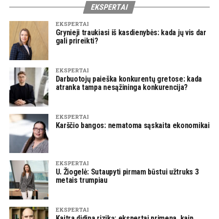
EKSPERTAI
EKSPERTAI
Grynieji traukiasi iš kasdienybės: kada jų vis dar
gali prireikti?
EKSPERTAI
Darbuotojų paieška konkurentų gretose: kada
atranka tampa nesąžininga konkurencija?
EKSPERTAI
Karščio bangos: nematoma sąskaita ekonomikai
EKSPERTAI
U. Žiogelė: Sutaupyti pirmam būstui užtruks 3
metais trumpiau
EKSPERTAI
Kaitra didina riziką: ekspertai primena, kaip