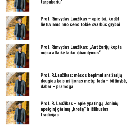
tarpukariu“
Prof. Rimvydas Laužikas – apie tai, kodėl
lietuviams nuo seno tokie svarbūs grybai
Prof. Rimvydas Laužikas: „Ant žarijų kepta
mėsa atlaikė laiko išbandymus“
Prof. R.Laužikas: mėsos kepimui ant žarijų
daugiau kaip milijonas metų: tada – būtinybė,
dabar – pramoga
Prof. R. Laužikas – apie ypatingą Joninių
apeiginį gėrimą „krešę“ ir išlikusias
tradicijas