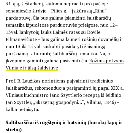
31-ąją, šeštadienį, siūloma nepraeiti pro pačioje
senamiesčio širdyje – Pilies g. – įsikūrusią „Rimi“
parduotuvę. Čia bus galima įsiamžinti šaltibarščių
tematika išpuoštose parduotuvės prieigose, nuo 12–
13val. lankytojų lauks Laimės ratas su Dovile
Filmanavičiūte – bus galima laimėti rožinių dovanėlių ir
nuo 13 iki 15 val. suskubti pasidaryti žaismingą
purškiamą tatuiruotę šaltibarščių tematika. Na, o
įkvėpimo gaminti galima pasisemti čia.
Rožinis potvynis
Vilniuje ir jūsų šaldytuve
Prof. R. Laužikas norintiems paįvairinti tradicinius
šaltibarščius, rekomenduoja pasigaminti jų pagal XIX a.
Vilniaus kuchmistro Jano Szyttlerio receptą iš leidinio
Jan Szyttler, „Skrzętną gospodyni…“, Vilnius, 1846) –
kalba netaisyta.
Šaltibarščiai iš rūgštynių ir batvinių (burokų lapų ir
stiebų)