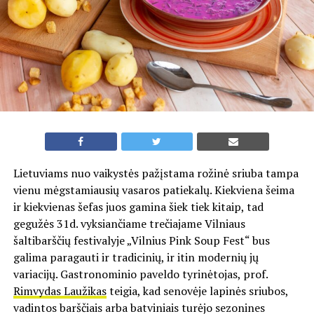
Lietuviams nuo vaikystės pažįstama rožinė sriuba tampa
vienu mėgstamiausių vasaros patiekalų. Kiekviena šeima
ir kiekvienas šefas juos gamina šiek tiek kitaip, tad
gegužės 31d. vyksiančiame trečiajame Vilniaus
šaltibarščių festivalyje „Vilnius Pink Soup Fest“ bus
galima paragauti ir tradicinių, ir itin modernių jų
variacijų. Gastronominio paveldo tyrinėtojas, prof.
Rimvydas Laužikas
teigia, kad senovėje lapinės sriubos,
vadintos barščiais arba batviniais turėjo sezonines