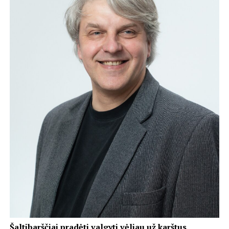
Šaltibarščiai pradėti valgyti vėliau už karštus