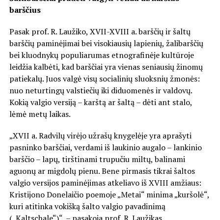
barščius
Pasak prof. R. Laužiko, XVII-XVIII a. barščių ir šaltų
barščių paminėjimai bei visokiausių lapienių, žalibarščių
bei kluodnykų populiarumas etnografinėje kultūroje
leidžia kalbėti, kad barščiai yra vienas seniausių žinomų
patiekalų. Juos valgė visų socialinių sluoksnių žmonės:
nuo neturtingų valstiečių iki diduomenės ir valdovų.
Kokią valgio versiją – karštą ar šaltą – dėti ant stalo,
lėmė metų laikas.
„XVII a. Radvilų virėjo užrašų knygelėje yra aprašyti
pasninko barščiai, verdami iš laukinio augalo – lankinio
barščio – lapų, tirštinami trupučiu miltų, balinami
aguonų ar migdolų pienu. Bene pirmasis tikrai šaltos
valgio versijos paminėjimas atkeliavo iš XVIII amžiaus:
Kristijono Donelaičio poemoje „Metai“ minima „kuršolė“,
kuri atitinka vokišką šalto valgio pavadinimą
(„Kaltschale“)“, – pasakoja prof. R. Laužikas.