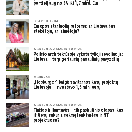
portfelį augino 8% iki 1,7 mlrd. Eur
STARTUOLIAI
Europos startuolių reforma: ar Lietuva bus
stebėtoja, ar laimėtoja?
NEKILNOJAMASIS TURTAS
Poilsio architektūroje vyksta tylioji revoliucija:
Lietuva – tarp geriausių pasaulinių pavyzdžių
VERSLAS
„Hesburger“ baigė savitarnos kasų projektą
Lietuvoje – investavo 1,5 mln. eurų
NEKILNOJAMASIS TURTAS
Finišas ir įkurtuvės – tik paskutinis etapas: kas
iš tiesų sukuria sėkmę lenktynėse ir NT
projektuose?