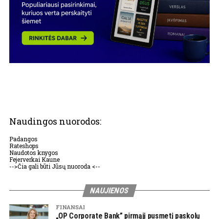
Naudingos nuorodos:
Padangos
Rateshops
Naudotos knygos
Fejerverkai Kaune
-->Čia gali būti Jūsų nuoroda <--
NAUJIENOS
FINANSAI
„OP Corporate Bank” pirmąjį pusmetį paskolų