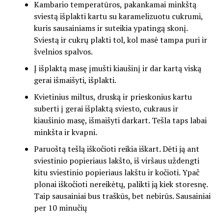
Kambario temperatūros, pakankamai minkštą
sviestą išplakti kartu su karamelizuotu cukrumi,
kuris sausainiams ir suteikia ypatingą skonį.
Sviestą ir cukrų plakti tol, kol masė tampa puri ir
švelnios spalvos.
Į išplaktą masę įmušti kiaušinį ir dar kartą viską
gerai išmaišyti, išplakti.
Kvietinius miltus, druską ir prieskonius kartu
suberti į gerai išplaktą sviesto, cukraus ir
kiaušinio masę, išmaišyti darkart. Tešla taps labai
minkšta ir kvapni.
Paruoštą tešlą iškočioti reikia iškart. Dėti ją ant
sviestinio popieriaus lakšto, iš viršaus uždengti
kitu sviestinio popieriaus lakštu ir kočioti. Ypač
plonai iškočioti nereikėtų, palikti ją kiek storesnę.
Taip sausainiai bus traškūs, bet nebirūs.
Sausainiai
per 10 minučių