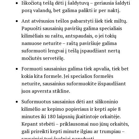
Iškočiotą tešlą dėti į šaldytuvą – geriausia šaldyti
porą valandų, bet galima palikti ir per naktį.
Ant atvėsusios tešlos pabarstyti šiek tiek miltų.
Papuošti sausainių paviršių galima specialiais
kilimėliais su raštu, antspaudais, o jei tokių
namuose neturite – raštą paviršiuje galima
suformuoti lengvai į tešlą įspaudžiant nertą
močiutės servetėlę.
Formuoti sausainius galima tiek apvalia, tiek bet
kokia kita formele. Jei specialios formelės
neturite, sausainius suformuokite išspaudžiant
juos apversta stikline.
Suformuotus sausainius dėti ant silikoninio
kilimėlio ar kepimo popieriaus ir kepti apie 8
minutes iki 180 laipsnių įkaitintoje orkaitėje.
Kepant stebėti – priklausomai nuo jūsų orkaitės,
gali prireikti kepti minute ilgiau ar trumpiau –
sausainiai turi švelniai paruduoti.