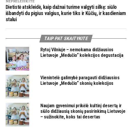
NEPRELEISKITE
Dietistė atskleidė, kaip dažnai turime valgyti silkę: siūlo
išbandyti du pigius valgius, kurie tiks ir Kūčių, ir kasdieniam
stalui
TAIP PAT SKAITYKITE
Rytoj Vilniuje – nemokama didžiausios
Lietuvoje „Medučio“ kolekcijos degustacija
Vienintelė galimybė paragauti didžiausios
Lietuvoje „Medučio“ skonių kolekcijos
Naujam gyvenimui prikėlė kultinį desertą ir
siūlo didžiausią skonių pasirinkimą Lietuvoje
– sužinokite, koks tai desertas