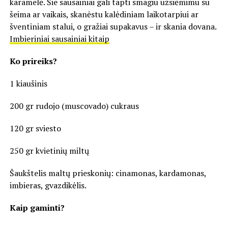
karamelė. Šie sausainiai gali tapti smagiu užsiėmimu su
šeima ar vaikais, skanėstu kalėdiniam laikotarpiui ar
šventiniam stalui, o gražiai supakavus – ir skania dovana.
Imbieriniai sausainiai kitaip
Ko prireiks?
1 kiaušinis
200 gr rudojo (muscovado) cukraus
120 gr sviesto
250 gr kvietinių miltų
Šaukštelis maltų prieskonių: cinamonas, kardamonas,
imbieras, gvazdikėlis.
Kaip gaminti?