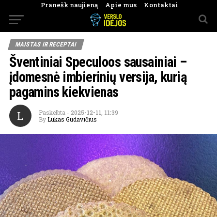
Pranešk naujieną
Apie mus
Kontaktai
MAISTAS IR RECEPTAI
Šventiniai Speculoos sausainiai –
įdomesnė imbierinių versija, kurią
pagamins kiekvienas
L
Paskelbta
-
2025-12-11, 11:39
By
Lukas Gudavičius