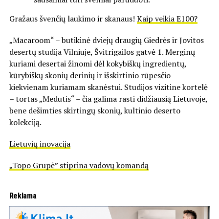
Gražaus švenčių laukimo ir skanaus!
Kaip veikia E100?
„Macaroom“ – butikinė dviejų draugių Giedrės ir Jovitos
desertų studija Vilniuje, Švitrigailos gatvė 1. Merginų
kuriami desertai žinomi dėl kokybiškų ingredientų,
kūrybiškų skonių derinių ir išskirtinio rūpesčio
kiekvienam kuriamam skanėstui. Studijos vizitine kortelė
– tortas „Medutis“ – čia galima rasti didžiausią Lietuvoje,
bene dešimties skirtingų skonių, kultinio deserto
kolekciją.
Lietuvių inovacija
„Topo Grupė” stiprina vadovų komandą
Reklama