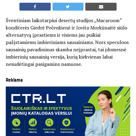
Šventiniam laikotarpiui desertų studijos „Macaroom“
konditerės Giedrė Pečenkienė ir Jovita Morkūnaitė siūlo
alternatyvą įprastiems ir visiems jau puikiai
pažįstamiems imbieriniams sausainiams. Nors speculoos
sausainių pavadinimas skamba neįprastai, tai įdomesnė
imbierinių sausainių versija, kurią kiekvienas labai
nesudėtingai pasigamins namuose.
Reklama