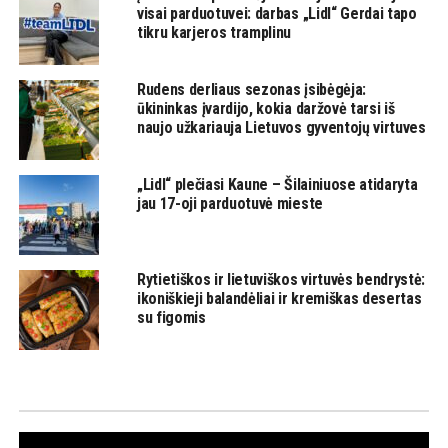
visai parduotuvei: darbas „Lidl“ Gerdai tapo
tikru karjeros tramplinu
Rudens derliaus sezonas įsibėgėja:
ūkininkas įvardijo, kokia daržovė tarsi iš
naujo užkariauja Lietuvos gyventojų virtuves
„Lidl“ plečiasi Kaune – Šilainiuose atidaryta
jau 17-oji parduotuvė mieste
Rytietiškos ir lietuviškos virtuvės bendrystė:
ikoniškieji balandėliai ir kremiškas desertas
su figomis