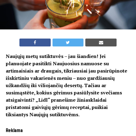
Naujųjų metų sutiktuvės – jau šiandien! Jei
planuojate pasitikti Naujuosius namuose su
artimaisiais ar draugais, tikriausiai jau pasirūpinote
išskirtiniu vakarienės meniu – nuo gardžiausių
užkandžių iki viliojančių desertų. Tačiau ar
susimąstėte, kokius gėrimus pasiūlysite svečiams
atsigaivinti? „Lidl“ pranešime žiniasklaidai
pristatomi gaiviųjų gėrimų receptai, puikiai
tiksiantys Naujųjų sutiktuvėms.
Reklama