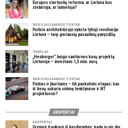
Europos startuolių reforma: ar Lietuva bus
stebėtoja, ar laimėtoja?
NEKILNOJAMASIS TURTAS
Poilsio architektūroje vyksta tylioji revoliucija:
Lietuva – tarp geriausių pasaulinių pavyzdžių
VERSLAS
„Hesburger“ baigė savitarnos kasų projektą
Lietuvoje – investavo 1,5 mln. eurų
NEKILNOJAMASIS TURTAS
Finišas ir įkurtuvės – tik paskutinis etapas: kas
iš tiesų sukuria sėkmę lenktynėse ir NT
projektuose?
EKSPERTAI
EKSPERTAI
Grynieji traukiasi iš kasdienybės: kada jų vis dar