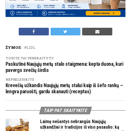
ŽYMOS:
LIDL
TURITE TAI PERSKAITYTI!
Paskutinė Naujųjų metų stalo staigmena: kepta duona, kuri
pavergs svečių širdis
NEPRELEISKITE
Krevečių užkandis Naujųjų metų stalui kaip iš šefo rankų –
lengva paruošti, gardu skanauti (receptas)
TAIP PAT SKAITYKITE
Laimę nešantys nebrangūs Naujųjų
užkandžiai ir tradicijos iš viso pasaulio: ką