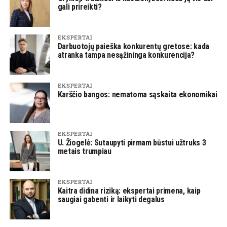
gali prireikti?
EKSPERTAI
Darbuotojų paieška konkurentų gretose: kada
atranka tampa nesąžininga konkurencija?
EKSPERTAI
Karščio bangos: nematoma sąskaita ekonomikai
EKSPERTAI
U. Žiogelė: Sutaupyti pirmam būstui užtruks 3
metais trumpiau
EKSPERTAI
Kaitra didina riziką: ekspertai primena, kaip
saugiai gabenti ir laikyti degalus