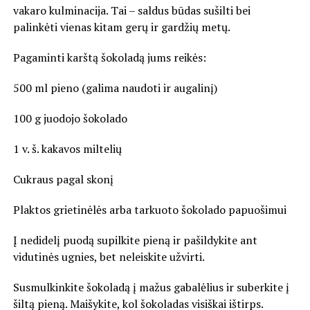
vakaro kulminacija. Tai – saldus būdas sušilti bei
palinkėti vienas kitam gerų ir gardžių metų.
Pagaminti karštą šokoladą jums reikės:
500 ml pieno (galima naudoti ir augalinį)
100 g juodojo šokolado
1 v. š. kakavos miltelių
Cukraus pagal skonį
Plaktos grietinėlės arba tarkuoto šokolado papuošimui
Į nedidelį puodą supilkite pieną ir pašildykite ant
vidutinės ugnies, bet neleiskite užvirti.
Susmulkinkite šokoladą į mažus gabalėlius ir suberkite į
šiltą pieną. Maišykite, kol šokoladas visiškai ištirps.