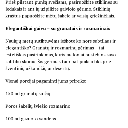
Prieš pilstant punšą svečiams, pasiruoškite stiklines su
ledukais ir ant jų užpilkite gaiviojo gėrimo. Stiklinių
kraštus papuoškite mėtų šakele ar vaisių griežinėliais.
Elegantiškai gaivu – su granatais ir rozmarinais
Naujųjų metų sutiktuvėms ieškote ko nors subtilaus ir
elegantiško? Granatų ir rozmarinų gėrimas – tai
estetiškas pasirinkimas, kuris maloniai nustebins savo
subtiliu skoniu. Šis gėrimas taip pat puikiai tiks prie
šventinių užkandžių ar desertų.
Vienai porcijai pagaminti jums prireiks:
150 ml granatų sulčių
Poros šakelių šviežio rozmarino
100 ml gazuoto vandens