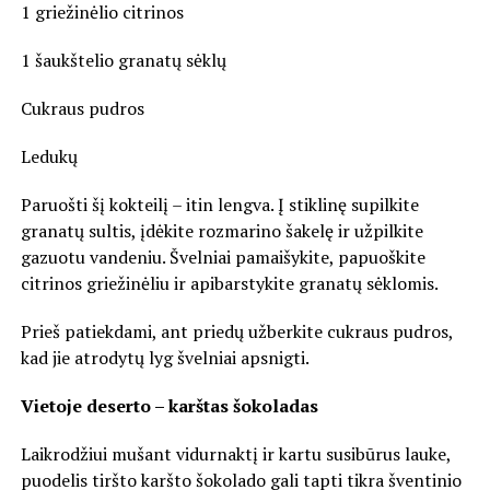
1 griežinėlio citrinos
1 šaukštelio granatų sėklų
Cukraus pudros
Ledukų
Paruošti šį kokteilį – itin lengva. Į stiklinę supilkite
granatų sultis, įdėkite rozmarino šakelę ir užpilkite
gazuotu vandeniu. Švelniai pamaišykite, papuoškite
citrinos griežinėliu ir apibarstykite granatų sėklomis.
Prieš patiekdami, ant priedų užberkite cukraus pudros,
kad jie atrodytų lyg švelniai apsnigti.
Vietoje deserto – karštas šokoladas
Laikrodžiui mušant vidurnaktį ir kartu susibūrus lauke,
puodelis tiršto karšto šokolado gali tapti tikra šventinio