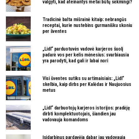
valgyti, kad ateinantys metai būtų sėkmingi?
Tradicinė balta mišrainė kitaip: nebrangūs
receptai, kurie nustebins gurmanišku skoniu
per šventes
„Lidl“ parduotuvės vadovė karjeros šuolį
padarė vos per kelis mėnesius: svarbiausia
yra parodyti, kad gali ir labai nori
Visi šventes sutiks su artimaisiais: „Lidl“
skelbia, kaip dirbs per Kalėdas ir Naujuosius
metus
„Lidl“ darbuotojų karjeros istorijos: pradėję
dirbti komplektuotojais, šiandien jau
vadovauja komandoms
Įsidarbinus pardavėja dabar jau vadovauja