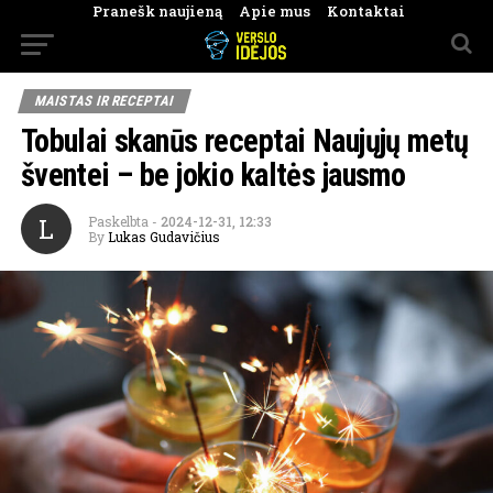
Pranešk naujieną
Apie mus
Kontaktai
MAISTAS IR RECEPTAI
Tobulai skanūs receptai Naujųjų metų
šventei – be jokio kaltės jausmo
L
Paskelbta
-
2024-12-31, 12:33
By
Lukas Gudavičius