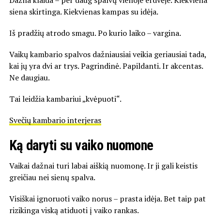
siena skirtinga. Kiekvienas kampas su idėja.
Iš pradžių atrodo smagu. Po kurio laiko – vargina.
Vaikų kambario spalvos dažniausiai veikia geriausiai tada,
kai jų yra dvi ar trys. Pagrindinė. Papildanti. Ir akcentas.
Ne daugiau.
Tai leidžia kambariui „kvėpuoti“.
Svečių kambario interjeras
Ką daryti su vaiko nuomone
Vaikai dažnai turi labai aiškią nuomonę. Ir ji gali keistis
greičiau nei sienų spalva.
Visiškai ignoruoti vaiko norus – prasta idėja. Bet taip pat
rizikinga viską atiduoti į vaiko rankas.