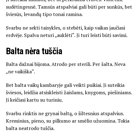
sudėtingesnė. Tamsūs atspalviai gali būti per sunkūs, bet
šviesūs, levandų tipo tonai ramina.
Svarbu ne sekti taisykles, o stebėti, kaip vaikas jaučiasi
erdvėje. Spalva neturi „auklėti“. Ji turi leisti būti savimi.
Balta nėra tuščia
Balta dažnai bijoma. Atrodo per sterili. Per šalta. Neva
„ne vaikiška“.
Bet balta vaikų kambaryje gali veikti puikiai. Ji suteikia
šviesos, leidžia atsiskleisti žaislams, knygoms, piešiniams.
Ji keičiasi kartu su turiniu.
Svarbu rinktis ne grynai baltą, o šiltesnius atspalvius.
Kreminius, pieno, su pilkumo ar smėlio užuomina. Tokia
balta neatrodo tuščia.