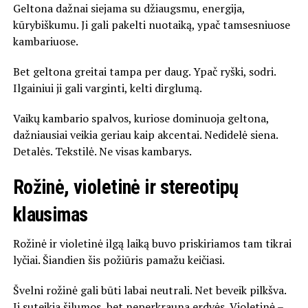
Geltona dažnai siejama su džiaugsmu, energija,
kūrybiškumu. Ji gali pakelti nuotaiką, ypač tamsesniuose
kambariuose.
Bet geltona greitai tampa per daug. Ypač ryški, sodri.
Ilgainiui ji gali varginti, kelti dirglumą.
Vaikų kambario spalvos, kuriose dominuoja geltona,
dažniausiai veikia geriau kaip akcentai. Nedidelė siena.
Detalės. Tekstilė. Ne visas kambarys.
Rožinė, violetinė ir stereotipų
klausimas
Rožinė ir violetinė ilgą laiką buvo priskiriamos tam tikrai
lyčiai. Šiandien šis požiūris pamažu keičiasi.
Švelni rožinė gali būti labai neutrali. Net beveik pilkšva.
Ji suteikia šilumos, bet neperkrauna erdvės. Violetinė –