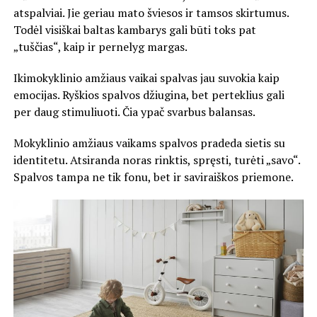
atspalviai. Jie geriau mato šviesos ir tamsos skirtumus.
Todėl visiškai baltas kambarys gali būti toks pat
„tuščias“, kaip ir pernelyg margas.
Ikimokyklinio amžiaus vaikai spalvas jau suvokia kaip
emocijas. Ryškios spalvos džiugina, bet perteklius gali
per daug stimuliuoti. Čia ypač svarbus balansas.
Mokyklinio amžiaus vaikams spalvos pradeda sietis su
identitetu. Atsiranda noras rinktis, spręsti, turėti „savo“.
Spalvos tampa ne tik fonu, bet ir saviraiškos priemone.