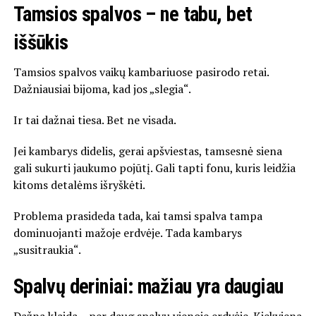
Tamsios spalvos – ne tabu, bet
iššūkis
Tamsios spalvos vaikų kambariuose pasirodo retai.
Dažniausiai bijoma, kad jos „slegia“.
Ir tai dažnai tiesa. Bet ne visada.
Jei kambarys didelis, gerai apšviestas, tamsesnė siena
gali sukurti jaukumo pojūtį. Gali tapti fonu, kuris leidžia
kitoms detalėms išryškėti.
Problema prasideda tada, kai tamsi spalva tampa
dominuojanti mažoje erdvėje. Tada kambarys
„susitraukia“.
Spalvų deriniai: mažiau yra daugiau
Dažna klaida – per daug spalvų vienoje erdvėje. Kiekviena