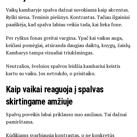
Vaikų kambaryje spalva dažnai suvokiama kaip akcentas.
Ryški siena. Teminis piešinys. Kontrastas. Tačiau ilgainiui
paaiškėja, kad spalva labiau veikia tada, kai lieka fone.
Per ryškus fonas greitai vargina. Ypač kai vaikas auga,
keičiasi pomėgiai, atsiranda daugiau daiktų, knygų, žaislų.
Kambarys tampa vizualiai triukšmingas.
Neutralios, švelnios spalvos leidžia kambariui keistis
kartu su vaiku. Jos netrukdo, o prisitaiko.
Kaip vaikai reaguoja į spalvas
skirtingame amžiuje
Spalvų poveikis labai priklauso nuo amžiaus. Tai dažnai
pamirštama.
Kūdikiams svarbiausia kontrastas, o ne konkretūs