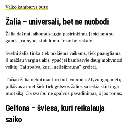
Vaiko kambarys bute
Žalia – universali, bet ne nuobodi
Žalia dažnai laikoma saugiu pasirinkimu. Ji siejama su
gamta, ramybe, stabilumu. Ir ne be reikalo.
Švelni žalia tinka tiek mažiems vaikams, tiek paaugliams.
Ji mažiau vargina akis, ypač jei kambaryje daug mokymosi
veiklų. Tai spalva, kuri „neišsikrauna“ greitai.
Tačiau žalia nebūtinai turi būti vienoda. Alyvuogių, mėtų,
pilkšvos ar net šiek tiek gelsvos žalios suteikia skirtingą
nuotaiką. Čia svarbu ne spalvos pavadinimas, o jos tonas.
Geltona – šviesa, kuri reikalauja
saiko