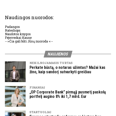
Naudingos nuorodos:
Padangos
Rateshops
Naudotos knygos
Fejerverkai Kaune
-->Čia gali būti Jūsų nuoroda <--
NAUJIENOS
NEKILNOJAMASIS TURTAS
Perkate būstą, o notaras užimtas? Mažai kas
žino, kaip sandorį sutvarkyti greičiau
FINANSAI
„OP Corporate Bank” pirmąjį pusmetį paskolų
portfelį augino 8% iki 1,7 mlrd. Eur
STARTUOLIAI