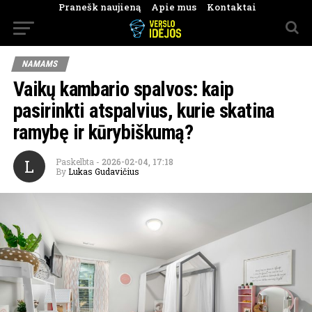
Pranešk naujieną
Apie mus
Kontaktai
NAMAMS
Vaikų kambario spalvos: kaip
pasirinkti atspalvius, kurie skatina
ramybę ir kūrybiškumą?
L
Paskelbta
-
2026-02-04, 17:18
By
Lukas Gudavičius