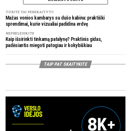
TURITE TAI PERSKAITYTI!
Mažas vonios kambarys su dušo kabina: praktiški
sprendimai, kurie vizualiai padidina erdvę
NEPRELEISKITE
Kaip išsirinkti tinkamą patalynę? Praktinis gidas,
padėsiantis miegoti patogiau ir kokybiškiau
TAIP PAT SKAITYKITE