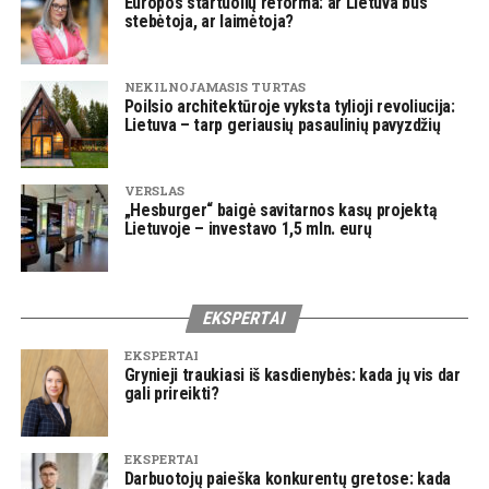
Europos startuolių reforma: ar Lietuva bus
stebėtoja, ar laimėtoja?
NEKILNOJAMASIS TURTAS
Poilsio architektūroje vyksta tylioji revoliucija:
Lietuva – tarp geriausių pasaulinių pavyzdžių
VERSLAS
„Hesburger“ baigė savitarnos kasų projektą
Lietuvoje – investavo 1,5 mln. eurų
EKSPERTAI
EKSPERTAI
Grynieji traukiasi iš kasdienybės: kada jų vis dar
gali prireikti?
EKSPERTAI
Darbuotojų paieška konkurentų gretose: kada