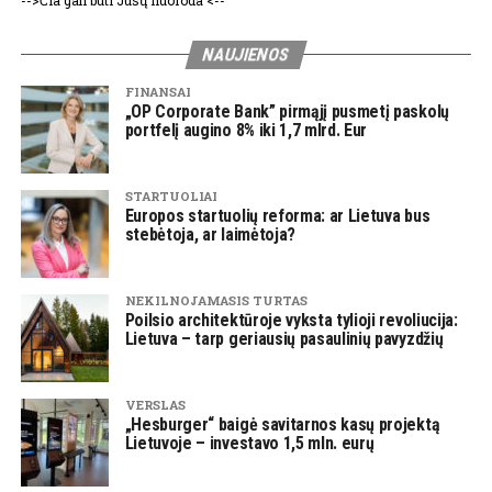
-->Čia gali būti Jūsų nuoroda <--
NAUJIENOS
FINANSAI
„OP Corporate Bank” pirmąjį pusmetį paskolų
portfelį augino 8% iki 1,7 mlrd. Eur
STARTUOLIAI
Europos startuolių reforma: ar Lietuva bus
stebėtoja, ar laimėtoja?
NEKILNOJAMASIS TURTAS
Poilsio architektūroje vyksta tylioji revoliucija:
Lietuva – tarp geriausių pasaulinių pavyzdžių
VERSLAS
„Hesburger“ baigė savitarnos kasų projektą
Lietuvoje – investavo 1,5 mln. eurų