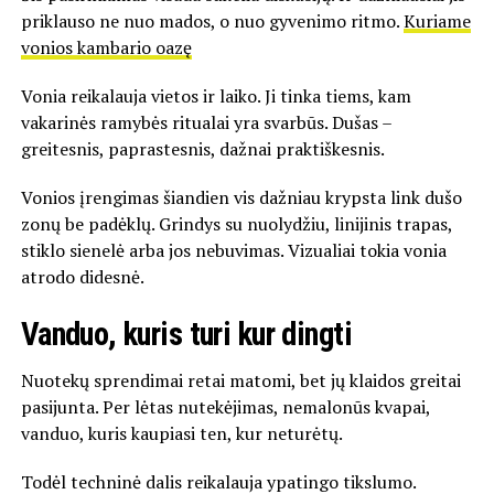
priklauso ne nuo mados, o nuo gyvenimo ritmo.
Kuriame
vonios kambario oazę
Vonia reikalauja vietos ir laiko. Ji tinka tiems, kam
vakarinės ramybės ritualai yra svarbūs. Dušas –
greitesnis, paprastesnis, dažnai praktiškesnis.
Vonios įrengimas šiandien vis dažniau krypsta link dušo
zonų be padėklų. Grindys su nuolydžiu, linijinis trapas,
stiklo sienelė arba jos nebuvimas. Vizualiai tokia vonia
atrodo didesnė.
Vanduo, kuris turi kur dingti
Nuotekų sprendimai retai matomi, bet jų klaidos greitai
pasijunta. Per lėtas nutekėjimas, nemalonūs kvapai,
vanduo, kuris kaupiasi ten, kur neturėtų.
Todėl techninė dalis reikalauja ypatingo tikslumo.