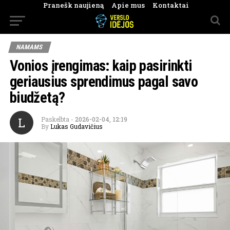
Pranešk naujieną
Apie mus
Kontaktai
NAMAMS
Vonios įrengimas: kaip pasirinkti
geriausius sprendimus pagal savo
biudžetą?
L
Paskelbta
-
2026-02-04, 12:19
By
Lukas Gudavičius