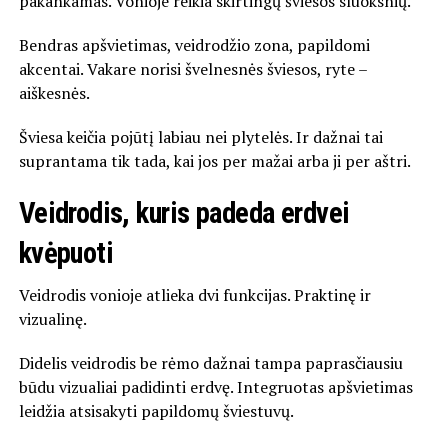
pakankamas. Vonioje reikia skirtingų šviesos sluoksnių.
Bendras apšvietimas, veidrodžio zona, papildomi
akcentai. Vakare norisi švelnesnės šviesos, ryte –
aiškesnės.
Šviesa keičia pojūtį labiau nei plytelės. Ir dažnai tai
suprantama tik tada, kai jos per mažai arba ji per aštri.
Veidrodis, kuris padeda erdvei
kvėpuoti
Veidrodis vonioje atlieka dvi funkcijas. Praktinę ir
vizualinę.
Didelis veidrodis be rėmo dažnai tampa paprasčiausiu
būdu vizualiai padidinti erdvę. Integruotas apšvietimas
leidžia atsisakyti papildomų šviestuvų.