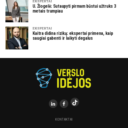
EKSPERTAI
U. Žiogelė: Sutaupyti pirmam būstui užtruks 3
metais trumpiau
EKSPERTAI
Kaitra didina riziką: ekspertai primena, kaip
saugiai gabenti ir laikyti degalus
KONTAKTAI