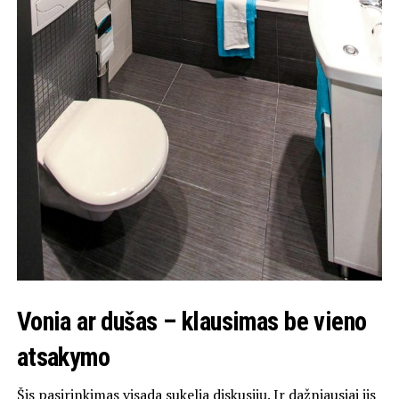
Vonia ar dušas – klausimas be vieno
atsakymo
Šis pasirinkimas visada sukelia diskusijų. Ir dažniausiai jis