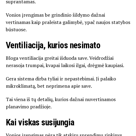
suprantamas.
Vonios įrengimas be grindinio šildymo dažnai
vertinamas kaip praleista galimybė, ypač naujos statybos
būstuose.
Ventiliacija, kurios nesimato
Bloga ventiliacija greitai išduoda save. Veidrodžiai
nerasoja trumpai, kvapai laikosi ilgai, drėgmė kaupiasi.
Gera sistema dirba tyliai ir nepastebimai. Ji palaiko
mikroklimatą, bet neprimena apie save.
Tai viena iš tų detalių, kurios dažnai nuvertinamos
planavimo pradžioje.
Kai viskas susijungia
Vonios įrengimas nėra tik atskirų sprendimų rinkinys.