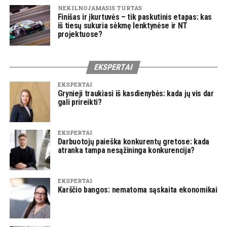
NEKILNOJAMASIS TURTAS
Finišas ir įkurtuvės – tik paskutinis etapas: kas
iš tiesų sukuria sėkmę lenktynėse ir NT
projektuose?
EKSPERTAI
EKSPERTAI
Grynieji traukiasi iš kasdienybės: kada jų vis dar
gali prireikti?
EKSPERTAI
Darbuotojų paieška konkurentų gretose: kada
atranka tampa nesąžininga konkurencija?
EKSPERTAI
Karščio bangos: nematoma sąskaita ekonomikai