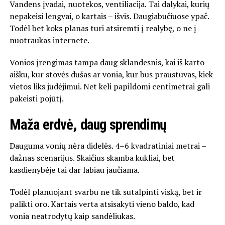
Vandens įvadai, nuotekos, ventiliacija. Tai dalykai, kurių
nepakeisi lengvai, o kartais – išvis. Daugiabučiuose ypač.
Todėl bet koks planas turi atsiremti į realybę, o ne į
nuotraukas internete.
Vonios įrengimas tampa daug sklandesnis, kai iš karto
aišku, kur stovės dušas ar vonia, kur bus praustuvas, kiek
vietos liks judėjimui. Net keli papildomi centimetrai gali
pakeisti pojūtį.
Maža erdvė, daug sprendimų
Dauguma vonių nėra didelės. 4–6 kvadratiniai metrai –
dažnas scenarijus. Skaičius skamba kukliai, bet
kasdienybėje tai dar labiau jaučiama.
Todėl planuojant svarbu ne tik sutalpinti viską, bet ir
palikti oro. Kartais verta atsisakyti vieno baldo, kad
vonia neatrodytų kaip sandėliukas.