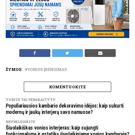
ŽYMOS:
VONIOS ĮRENGIMAS
KOMENTUOKITE
TURITE TAI PERSKAITYTI!
Populiariausios kambario dekoravimo idėjos: kaip sukurti
modernų ir jaukų interjerą savo namuose?
NEPRELEISKITE
Šiuolaikiškas vonios interjeras: kaip sujungti
funkcionalumą ir estetiką šiuolaikiniame vonios kambaryje?