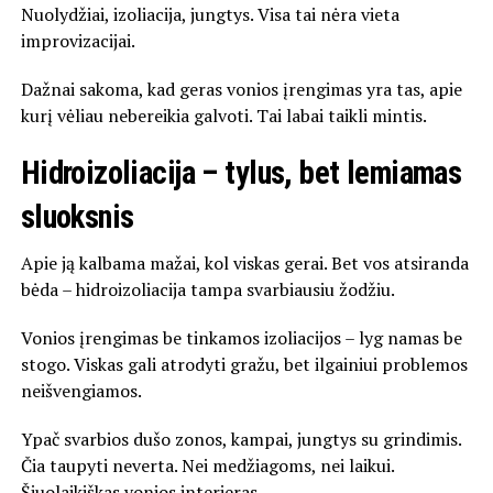
Nuolydžiai, izoliacija, jungtys. Visa tai nėra vieta
improvizacijai.
Dažnai sakoma, kad geras vonios įrengimas yra tas, apie
kurį vėliau nebereikia galvoti. Tai labai taikli mintis.
Hidroizoliacija – tylus, bet lemiamas
sluoksnis
Apie ją kalbama mažai, kol viskas gerai. Bet vos atsiranda
bėda – hidroizoliacija tampa svarbiausiu žodžiu.
Vonios įrengimas be tinkamos izoliacijos – lyg namas be
stogo. Viskas gali atrodyti gražu, bet ilgainiui problemos
neišvengiamos.
Ypač svarbios dušo zonos, kampai, jungtys su grindimis.
Čia taupyti neverta. Nei medžiagoms, nei laikui.
Šiuolaikiškas vonios interjeras