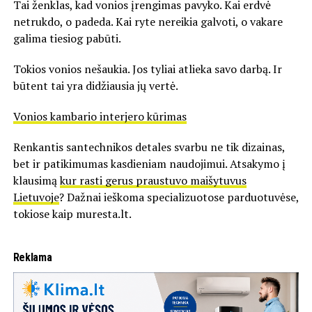
Tai ženklas, kad vonios įrengimas pavyko. Kai erdvė
netrukdo, o padeda. Kai ryte nereikia galvoti, o vakare
galima tiesiog pabūti.
Tokios vonios nešaukia. Jos tyliai atlieka savo darbą. Ir
būtent tai yra didžiausia jų vertė.
Vonios kambario interjero kūrimas
Renkantis santechnikos detales svarbu ne tik dizainas,
bet ir patikimumas kasdieniam naudojimui. Atsakymo į
klausimą
kur rasti gerus praustuvo maišytuvus
Lietuvoje
? Dažnai ieškoma specializuotose parduotuvėse,
tokiose kaip muresta.lt.
Reklama