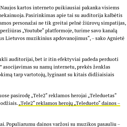
ą. Naujos kartos interneto puikiausiai pakanka visiems
kainuoja. Pasirinkimas apie tai su auditorija kalbėtis
lamos personažai ne tik greitai pelnė žiūrovų simpatijas,
s peržiūras „Youtube“ platformoje, turime savo kanalą
sius Lietuvos muzikinius apdovanojimus“, – sako Agnietė
kli auditorijai, bet ir itin efektyviai padeda perduoti
2” asocijavimas su namų internetu, prekės ženklas
imą tarp vartotojų, lyginant su kitais didžiaisiais
uose pasirodę „Tele2“ reklamos herojai „Teleduetas“
žodžiais.
„Tele2“ reklamos herojų „Teledueto“ dainos –
itai. Populiarumu dainos varžosi su muzikos pasauliu –