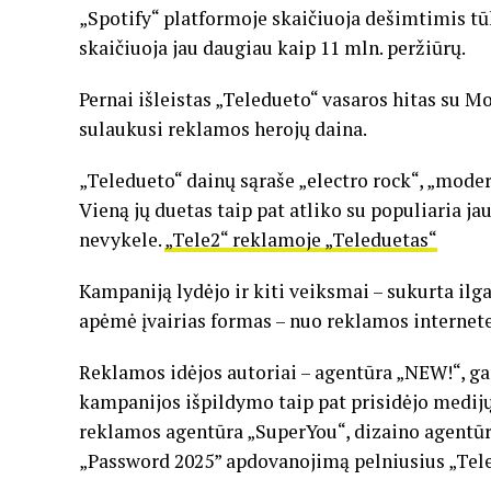
„Spotify“ platformoje skaičiuoja dešimtimis tū
skaičiuoja jau daugiau kaip 11 mln. peržiūrų.
Pernai išleistas „Teledueto“ vasaros hitas su Mo
sulaukusi reklamos herojų daina.
„Teledueto“ dainų sąraše „electro rock“, „moder
Vieną jų duetas taip pat atliko su populiaria j
nevykele.
„Tele2“ reklamoje „Teleduetas“
Kampaniją lydėjo ir kiti veiksmai – sukurta il
apėmė įvairias formas – nuo reklamos internete,
Reklamos idėjos autoriai – agentūra „NEW!“, ga
kampanijos išpildymo taip pat prisidėjo medij
reklamos agentūra „SuperYou“, dizaino agentūra
„Password 2025” apdovanojimą pelniusius „Tele