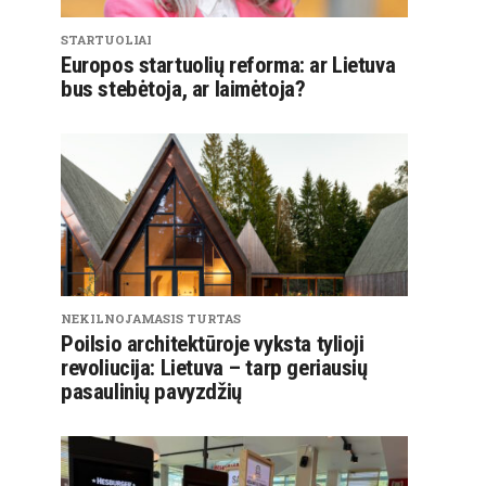
STARTUOLIAI
Europos startuolių reforma: ar Lietuva
bus stebėtoja, ar laimėtoja?
NEKILNOJAMASIS TURTAS
Poilsio architektūroje vyksta tylioji
revoliucija: Lietuva – tarp geriausių
pasaulinių pavyzdžių