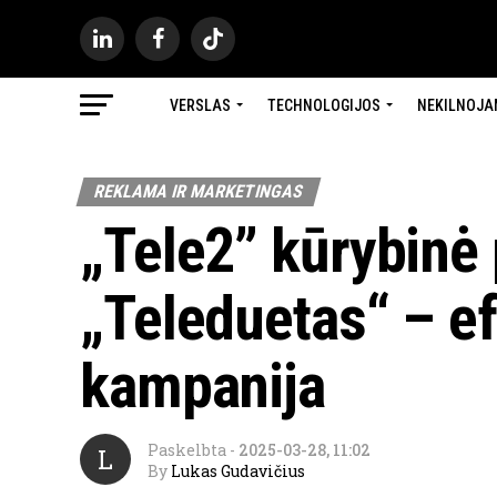
VERSLAS
TECHNOLOGIJOS
NEKILNOJA
REKLAMA IR MARKETINGAS
„Tele2” kūrybinė
„Teleduetas“ – e
kampanija
Paskelbta
-
2025-03-28, 11:02
L
By
Lukas Gudavičius