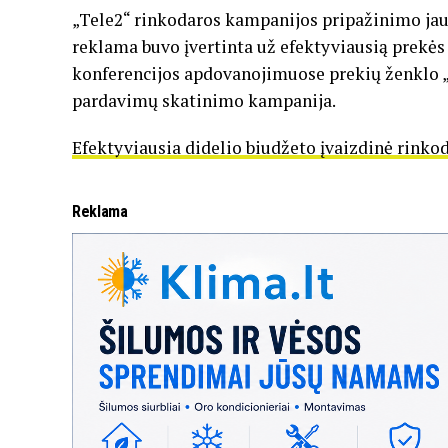
„Tele2“ rinkodaros kampanijos pripažinimo jau 
reklama buvo įvertinta už efektyviausią prekė
konferencijos apdovanojimuose prekių ženklo 
pardavimų skatinimo kampanija.
Efektyviausia didelio biudžeto įvaizdinė rink
Reklama