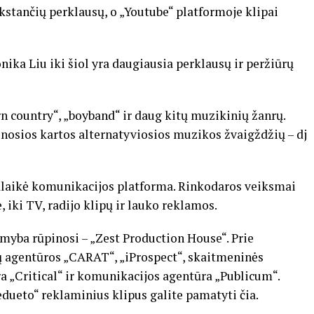
kstančių perklausų, o „Youtube“ platformoje klipai
nika Liu iki šiol yra daugiausia perklausų ir peržiūrų
n country“, „boyband“ ir daug kitų muzikinių žanrų.
aunosios kartos alternatyviosios muzikos žvaigždžių – dj
galaikė komunikacijos platforma. Rinkodaros veiksmai
 iki TV, radijo klipų ir lauko reklamos.
myba rūpinosi – „Zest Production House“. Prie
ų agentūros „CARAT“, „iProspect“, skaitmeninės
 „Critical“ ir komunikacijos agentūra „Publicum“.
dueto“ reklaminius klipus galite pamatyti čia.