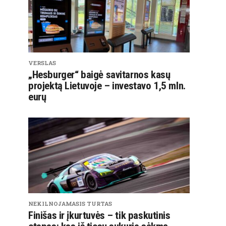
VERSLAS
„Hesburger“ baigė savitarnos kasų
projektą Lietuvoje – investavo 1,5 mln.
eurų
NEKILNOJAMASIS TURTAS
Finišas ir įkurtuvės – tik paskutinis