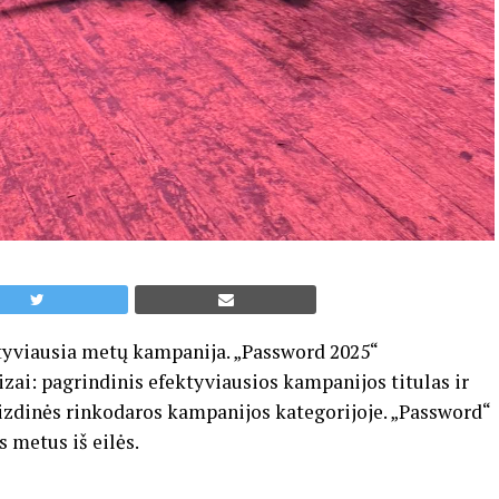
ktyviausia metų kampanija. „Password 2025“
zai: pagrindinis efektyviausios kampanijos titulas ir
izdinės rinkodaros kampanijos kategorijoje. „Password“
s metus iš eilės.