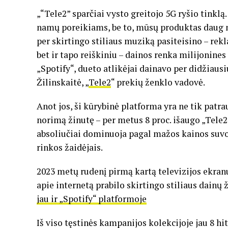
„“Tele2” sparčiai vysto greitojo 5G ryšio tinkl
namų poreikiams, be to, mūsų produktas daug ne
per skirtingo stiliaus muziką pasiteisino – rek
bet ir tapo reiškiniu – dainos renka milijonine
„Spotify“, dueto atlikėjai dainavo per didžiau
Žilinskaitė, „
Tele2
“ prekių ženklo vadovė.
Anot jos, ši kūrybinė platforma yra ne tik patrau
norimą žinutę – per metus 8 proc. išaugo „Tele
absoliučiai dominuoja pagal mažos kainos suvok
rinkos žaidėjais.
2023 metų rudenį pirmą kartą televizijos ekran
apie internetą prabilo skirtingo stiliaus dainų 
jau ir „Spotify“ platformoje
Iš viso tęstinės kampanijos kolekcijoje jau 8 h