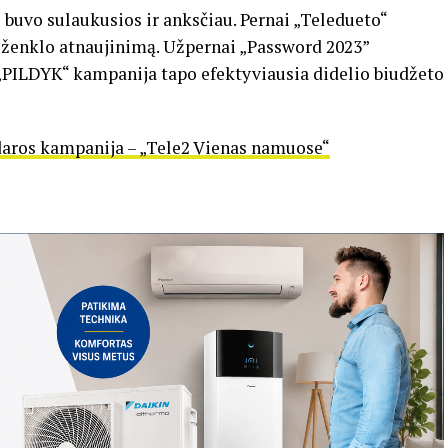
buvo sulaukusios ir anksčiau. Pernai „Teledueto“
s ženklo atnaujinimą. Užpernai „Password 2023”
„PILDYK“ kampanija tapo efektyviausia didelio biudžeto
odaros kampanija – „Tele2 Vienas namuose“