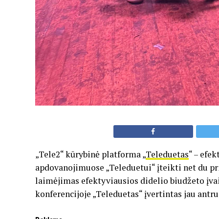
„Tele2“ kūrybinė platforma „
Teleduetas
“ – efe
apdovanojimuose „Teleduetui“ įteikti net du pri
laimėjimas efektyviausios didelio biudžeto įva
konferencijoje „Teleduetas“ įvertintas jau antru