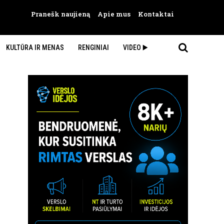
Pranešk naujieną
Apie mus
Kontaktai
KULTŪRA IR MENAS
RENGINIAI
VIDEO ▶️