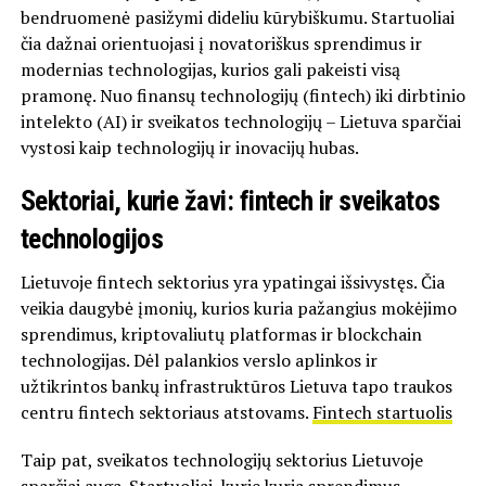
bendruomenė pasižymi dideliu kūrybiškumu. Startuoliai
čia dažnai orientuojasi į novatoriškus sprendimus ir
modernias technologijas, kurios gali pakeisti visą
pramonę. Nuo finansų technologijų (fintech) iki dirbtinio
intelekto (AI) ir sveikatos technologijų – Lietuva sparčiai
vystosi kaip technologijų ir inovacijų hubas.
Sektoriai, kurie žavi: fintech ir sveikatos
technologijos
Lietuvoje fintech sektorius yra ypatingai išsivystęs. Čia
veikia daugybė įmonių, kurios kuria pažangius mokėjimo
sprendimus, kriptovaliutų platformas ir blockchain
technologijas. Dėl palankios verslo aplinkos ir
užtikrintos bankų infrastruktūros Lietuva tapo traukos
centru fintech sektoriaus atstovams.
Fintech startuolis
Taip pat, sveikatos technologijų sektorius Lietuvoje