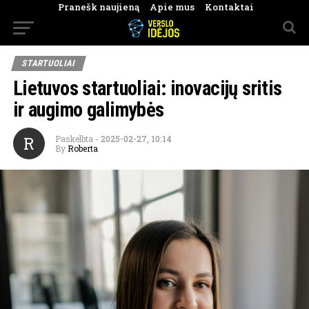
Pranešk naujieną
Apie mus
Kontaktai
STARTUOLIAI
Lietuvos startuoliai: inovacijų sritis
ir augimo galimybės
R
Paskelbta
-
2025-02-27, 10:14
By
Roberta