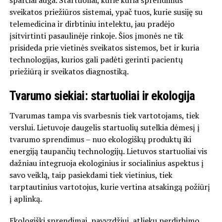
sparčiai auga. Startuoliai, kurie kuria sprendimus
sveikatos priežiūros sistemai, ypač tuos, kurie susiję su
telemedicina ir dirbtiniu intelektu, jau pradėjo
įsitvirtinti pasaulinėje rinkoje. Šios įmonės ne tik
prisideda prie vietinės sveikatos sistemos, bet ir kuria
technologijas, kurios gali padėti gerinti pacientų
priežiūrą ir sveikatos diagnostiką.
Tvarumo siekiai: startuoliai ir ekologija
Tvarumas tampa vis svarbesnis tiek vartotojams, tiek
verslui. Lietuvoje daugelis startuolių sutelkia dėmesį į
tvarumo sprendimus – nuo ekologiškų produktų iki
energiją taupančių technologijų. Lietuvos startuoliai vis
dažniau integruoja ekologinius ir socialinius aspektus į
savo veiklą, taip pasiekdami tiek vietinius, tiek
tarptautinius vartotojus, kurie vertina atsakingą požiūrį
į aplinką.
Ekologiški sprendimai, pavyzdžiui, atliekų perdirbimo