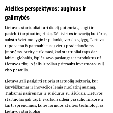
Ateities perspektyvos: augimas ir
galimybės
Lietuvos startuoliai turi didelį potencialą augti ir
pasiekti tarptautinę rinką. Dėl tvirtos inovacijų kultūros,
aukšto švietimo lygio ir palankių verslo sąlygų, Lietuva
tapo viena iš patraukliausių vietų pradedančioms
įmonėms. Ateityje tikimasi, kad startuoliai taps dar
labiau globalūs, išplės savo paslaugas ir produktus už
Lietuvos ribų, o šalis ir toliau pritrauks investuotojus iš
viso pasaulio.
Lietuva gali pasigirti stipriu startuolių sektoriu, kur
kūrybiškumas ir inovacijos lemia nuolatinį augimą.
Tinkamai pasirengus ir susidūrus su iššūkiais, Lietuvos
startuoliai gali tapti svarbiu žaidėju pasaulio rinkose ir
kurti sprendimus, kurie formuos ateities technologijas.
Lietuvos startuoliai