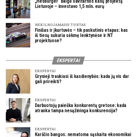
„Hesburger“ baigė savitarnos kasų projektą
Lietuvoje – investavo 1,5 mln. eurų
NEKILNOJAMASIS TURTAS
Finišas ir įkurtuvės – tik paskutinis etapas: kas
iš tiesų sukuria sėkmę lenktynėse ir NT
projektuose?
EKSPERTAI
EKSPERTAI
Grynieji traukiasi iš kasdienybės: kada jų vis dar
gali prireikti?
EKSPERTAI
Darbuotojų paieška konkurentų gretose: kada
atranka tampa nesąžininga konkurencija?
EKSPERTAI
Karščio bangos: nematoma sąskaita ekonomikai