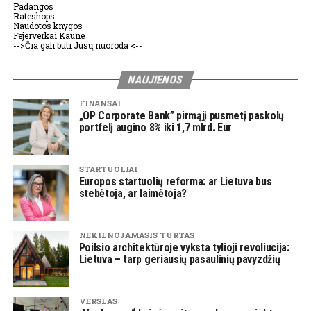
Padangos
Rateshops
Naudotos knygos
Fejerverkai Kaune
-->Čia gali būti Jūsų nuoroda <--
NAUJIENOS
FINANSAI
„OP Corporate Bank” pirmąjį pusmetį paskolų
portfelį augino 8% iki 1,7 mlrd. Eur
STARTUOLIAI
Europos startuolių reforma: ar Lietuva bus
stebėtoja, ar laimėtoja?
NEKILNOJAMASIS TURTAS
Poilsio architektūroje vyksta tylioji revoliucija:
Lietuva – tarp geriausių pasaulinių pavyzdžių
VERSLAS