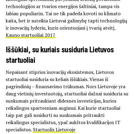
technologijos ar tvarios energijos šaltiniai, tampa vis
labiau populiarūs. Tai ne tik padeda kovoti su klimato
kaita, bet ir suteikia Lietuvai galimybę tapti technologijų
ir inovacijų lyderiu, kuris orientuojasi į tvarią ateitį.
Kauno startuoliai 2017
Iššūkiai, su kuriais susiduria Lietuvos
startuoliai
Nepaisant stiprios inovacijų ekosistemos, Lietuvos
startuoliai susiduria su keliais iššūkiais. Vienas iš
pagrindinių – finansavimo trūkumas. Nors Lietuvoje yra
daug vietinių investuotojų, startuoliai dažnai susiduria su
sunkumais pritraukiant didesnes investicijas, kurios
reikalingos spartesniam augimui. Kai kurie startuoliai
taip pat gali susidurti su sunkumais pritraukti
reikalingus specialistus, ypač aukštos kvalifikacijos IT
specialistus.
Startuolis Lietuvoje