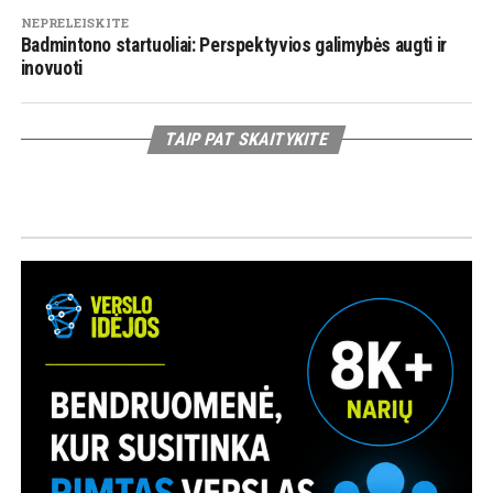
NEPRELEISKITE
Badmintono startuoliai: Perspektyvios galimybės augti ir
inovuoti
TAIP PAT SKAITYKITE