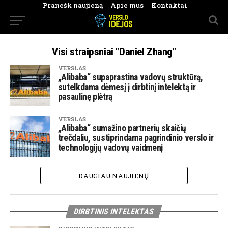
Pranešk naujieną
Apie mus
Kontaktai
Visi straipsniai "Daniel Zhang"
VERSLAS
„Alibaba“ supaprastina vadovų struktūrą,
sutelkdama dėmesį į dirbtinį intelektą ir
pasaulinę plėtrą
VERSLAS
„Alibaba“ sumažino partnerių skaičių
trečdaliu, sustiprindama pagrindinio verslo ir
technologijų vadovų vaidmenį
DAUGIAU NAUJIENŲ
DIRBTINIS INTELEKTAS