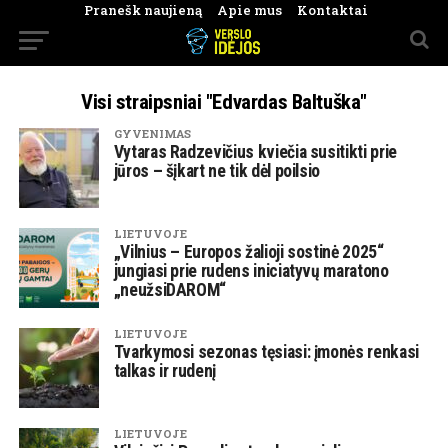
Pranešk naujieną
Apie mus
Kontaktai
Visi straipsniai "Edvardas Baltuška"
GYVENIMAS
Vytaras Radzevičius kviečia susitikti prie
jūros – šįkart ne tik dėl poilsio
LIETUVOJE
„Vilnius – Europos žalioji sostinė 2025“
jungiasi prie rudens iniciatyvų maratono
„neužsiDAROM“
LIETUVOJE
Tvarkymosi sezonas tęsiasi: įmonės renkasi
talkas ir rudenį
LIETUVOJE