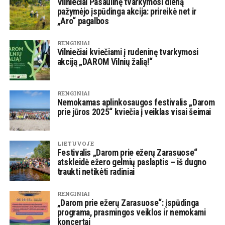
Vilniečiai Pasaulinę tvarkymosi dieną
pažymėjo įspūdinga akcija: prireikė net ir
„Aro“ pagalbos
RENGINIAI
Vilniečiai kviečiami į rudeninę tvarkymosi
akciją „DAROM Vilnių žalią!“
RENGINIAI
Nemokamas aplinkosaugos festivalis „Darom
prie jūros 2025“ kviečia į veiklas visai šeimai
LIETUVOJE
Festivalis „Darom prie ežerų Zarasuose“
atskleidė ežero gelmių paslaptis – iš dugno
traukti netikėti radiniai
RENGINIAI
„Darom prie ežerų Zarasuose“: įspūdinga
programa, prasmingos veiklos ir nemokami
koncertai