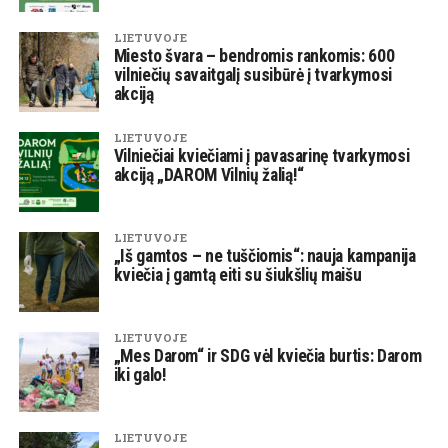
LIETUVOJE
Miesto švara – bendromis rankomis: 600
vilniečių savaitgalį susibūrė į tvarkymosi
akciją
LIETUVOJE
Vilniečiai kviečiami į pavasarinę tvarkymosi
akciją „DAROM Vilnių žalią!“
LIETUVOJE
„Iš gamtos – ne tuščiomis“: nauja kampanija
kviečia į gamtą eiti su šiukšlių maišu
LIETUVOJE
„Mes Darom“ ir SDG vėl kviečia burtis: Darom
iki galo!
LIETUVOJE