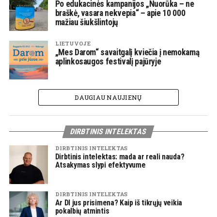
Po edukacinės kampanijos „Nuorūka – ne
braškė, vasara nekvepia“ – apie 10 000
mažiau šiukšlintojų
LIETUVOJE
„Mes Darom“ savaitgalį kviečia į nemokamą
aplinkosaugos festivalį pajūryje
DAUGIAU NAUJIENŲ
DIRBTINIS INTELEKTAS
DIRBTINIS INTELEKTAS
Dirbtinis intelektas: mada ar reali nauda?
Atsakymas slypi efektyvume
DIRBTINIS INTELEKTAS
Ar DI jus prisimena? Kaip iš tikrųjų veikia
pokalbių atmintis