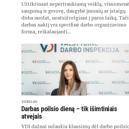
Užtikrinant nepertraukiamą veiklą, visuomen
saugumą ir gerovę, daugybė įmonių ar įstaigų
dirba nuolat, neatsižvelgiant į paros laiką. Tač
darbas naktį yra specifinė darbo organizavimo
forma, reikalaujanti...
VERSLAS
Darbas poilsio dieną – tik išimtiniais
atvejais
VDI dažnai sulaukia klausimų dėl darbo poilsi