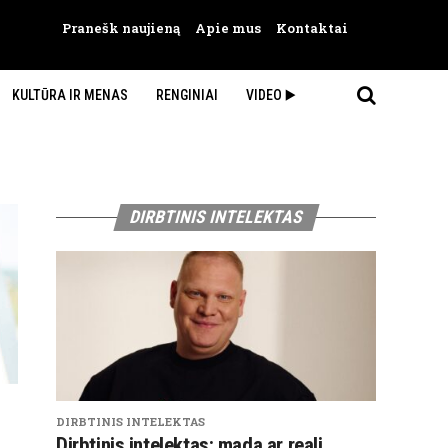
Pranešk naujieną
Apie mus
Kontaktai
KULTŪRA IR MENAS
RENGINIAI
VIDEO ▶️
DIRBTINIS INTELEKTAS
DIRBTINIS INTELEKTAS
Dirbtinis intelektas: mada ar reali