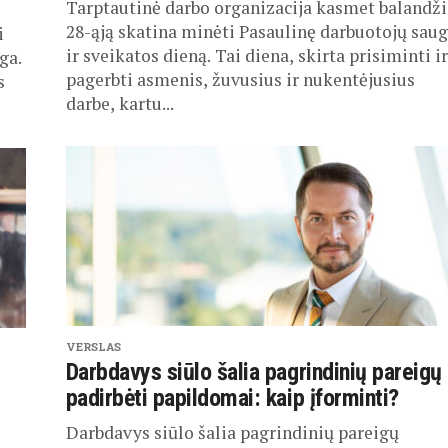
Tarptautinė darbo organizacija kasmet balandž
28-ąją skatina minėti Pasaulinę darbuotojų sau
i
ir sveikatos dieną. Tai diena, skirta prisiminti ir
ga.
pagerbti asmenis, žuvusius ir nukentėjusius
s
darbe, kartu...
VERSLAS
Darbdavys siūlo šalia pagrindinių pareigų
padirbėti papildomai: kaip įforminti?
Darbdavys siūlo šalia pagrindinių pareigų