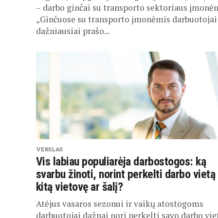
– darbo ginčai su transporto sektoriaus įmonė
„Ginčuose su transporto įmonėmis darbuotojai
dažniausiai prašo...
VERSLAS
Vis labiau populiarėja darbostogos: ką
svarbu žinoti, norint perkelti darbo vietą 
kitą vietovę ar šalį?
Atėjus vasaros sezonui ir vaikų atostogoms
darbuotojai dažnai nori perkelti savo darbo viet