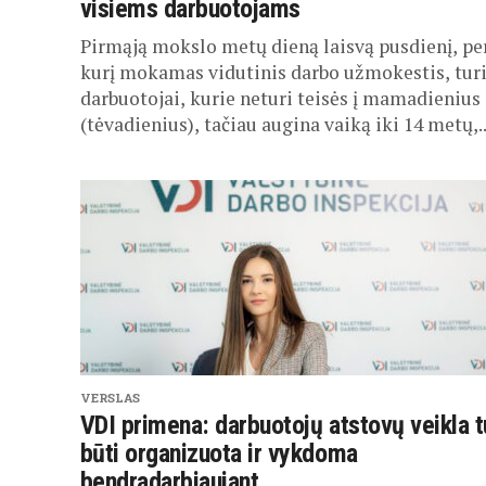
visiems darbuotojams
Pirmąją mokslo metų dieną laisvą pusdienį, pe
kurį mokamas vidutinis darbo užmokestis, tur
darbuotojai, kurie neturi teisės į mamadienius
(tėvadienius), tačiau augina vaiką iki 14 metų,..
VERSLAS
VDI primena: darbuotojų atstovų veikla t
būti organizuota ir vykdoma
bendradarbiaujant