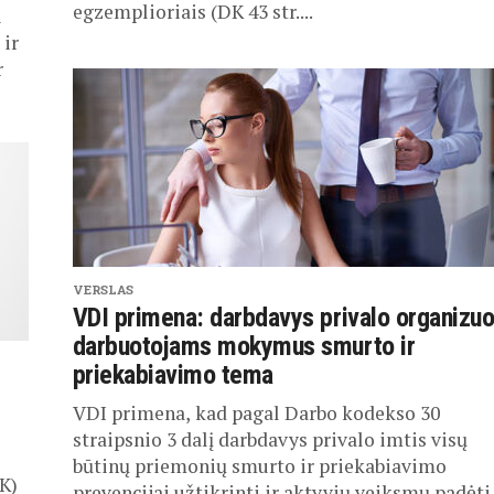
egzemplioriais (DK 43 str....
i
 ir
r
VERSLAS
VDI primena: darbdavys privalo organizuo
darbuotojams mokymus smurto ir
priekabiavimo tema
VDI primena, kad pagal Darbo kodekso 30
straipsnio 3 dalį darbdavys privalo imtis visų
būtinų priemonių smurto ir priekabiavimo
K)
prevencijai užtikrinti ir aktyvių veiksmų padėti