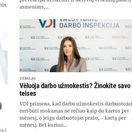
mis.
asmenims,...
VERSLAS
Vėluoja darbo užmokestis? Žinokite savo
teises
VDI primena, kad darbo užmokestis darbuotoju
į
turi būti mokamas ne rečiau kaip du kartus per
mėnesį, o jeigu darbuotojas prašo, – kartą per
mėnesį. Bet kuriuo...
ą į