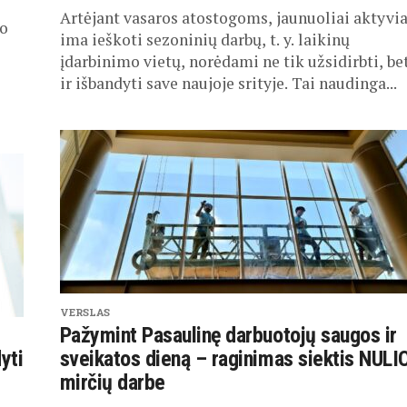
Artėjant vasaros atostogoms, jaunuoliai aktyvia
bo
ima ieškoti sezoninių darbų, t. y. laikinų
įdarbinimo vietų, norėdami ne tik užsidirbti, be
ir išbandyti save naujoje srityje. Tai naudinga...
VERSLAS
Pažymint Pasaulinę darbuotojų saugos ir
yti
sveikatos dieną – raginimas siektis NULI
mirčių darbe