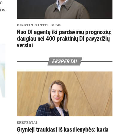
io
gos
DIRBTINIS INTELEKTAS
Nuo DI agentų iki pardavimų prognozių:
daugiau nei 400 praktinių DI pavyzdžių
verslui
EKSPERTAI
EKSPERTAI
Grynieji traukiasi iš kasdienybės: kada