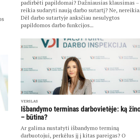
padirbėti papildomai? Dažniausias klausimas – 
reikia sudaryti naują darbo sutartį? Ne, nereikia
Dėl darbo sutartyje anksčiau nesulygtos
os
papildomos darbo funkcijos...
VERSLAS
Išbandymo terminas darbovietėje: ką žino
– būtina?
Ar galima nustatyti išbandymo terminą
darbuotojui, perkėlus jį į kitas pareigas? O