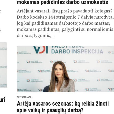
mokamas padidintas darbo užmokestis
r
Artėjant vasarai, jūsų prašo pavaduoti kolegas?
i
Darbo kodekso 144 straipsnio 7 dalyje nurodyta,
jog kai padidinamas darbuotojo darbo mastas,
.
mokamas padidintas, palyginti su normaliomis
darbo sąlygomis,...
VERSLAS
uri
Artėja vasaros sezonas: ką reikia žinoti
apie vaikų ir paauglių darbą?