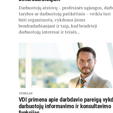
Darbuotojų atstovų – profesinės sąjungos, dar
tarybos ar darbuotojų patikėtinio – veikla turi
būti organizuota, vykdoma jiems
bendradarbiaujant ir taip, kad bendrieji
darbuotojų interesai ir teisės...
VERSLAS
VDI primena apie darbdavio pareigą vykd
darbuotojų informavimo ir konsultavimo
funkcijas