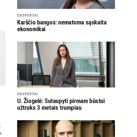
EKSPERTAI
Karščio bangos: nematoma sąskaita
ekonomikai
EKSPERTAI
U. Žiogelė: Sutaupyti pirmam būstui
užtruks 3 metais trumpiau
K
m