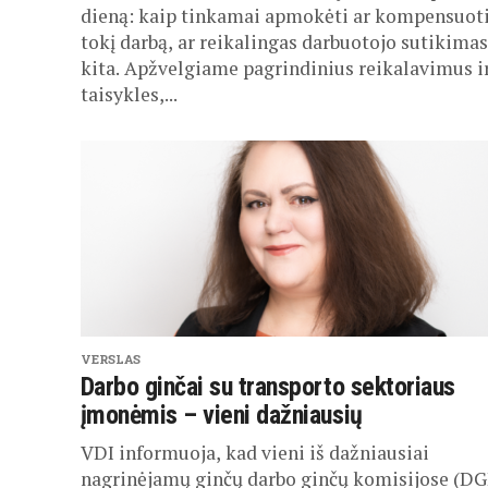
dieną: kaip tinkamai apmokėti ar kompensuot
tokį darbą, ar reikalingas darbuotojo sutikimas
kita. Apžvelgiame pagrindinius reikalavimus i
taisykles,...
VERSLAS
Darbo ginčai su transporto sektoriaus
įmonėmis – vieni dažniausių
VDI informuoja, kad vieni iš dažniausiai
nagrinėjamų ginčų darbo ginčų komisijose (DG