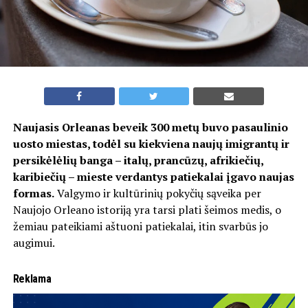
Naujasis Orleanas beveik 300 metų buvo pasaulinio
uosto miestas, todėl su kiekviena naujų imigrantų ir
persikėlėlių banga – italų, prancūzų, afrikiečių,
karibiečių – mieste verdantys patiekalai įgavo naujas
formas.
Valgymo ir kultūrinių pokyčių sąveika per
Naujojo Orleano istoriją yra tarsi plati šeimos medis, o
žemiau pateikiami aštuoni patiekalai, itin svarbūs jo
augimui.
Reklama