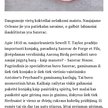
Daugumoje vietų kokteiliai nelaikomi maistu. Naujajame
Orleane jie yra patiekalas savaime, o galbūt labiausiai
išaukštintas yra Sazerac.
Apie 1850 m. naujorleanietis Sewell T. Taylor pradėjo
importuoti konjaką, pavadintą Sazerac de Forge et Fils,
įkvėpdamas verslininką Aaroną Birdą pervadinti savo
naujai įsigytą barą – kaip manote? – Sazerac House.
Pagrindinis jo specialitetas buvo Sazerac, gaminamas iš
šiek tiek konjako ir šiek tiek vietinio vaistininko
Antoine’o Peychaud’o gaminamų karčiųjų. Tai buvo
momentinis hitas. Kažkaip raižytas viskis galiausiai
pakeitė konjaką kaip pasirinktą spiritą, bet mažai kas
pasikeitė apie gėrimą nuo jo gimimo, išskyrus šiek tiek
Herbsaint ir vieno ar dviejų cukraus kubelių pridėjimą. Iš
esmės tai vis dar tas pats stiprus, lėtai geriamas gėrimas,