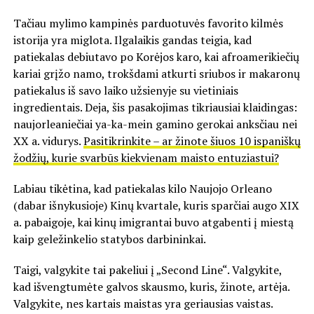
Tačiau mylimo kampinės parduotuvės favorito kilmės
istorija yra miglota. Ilgalaikis gandas teigia, kad
patiekalas debiutavo po Korėjos karo, kai afroamerikiečių
kariai grįžo namo, trokšdami atkurti sriubos ir makaronų
patiekalus iš savo laiko užsienyje su vietiniais
ingredientais. Deja, šis pasakojimas tikriausiai klaidingas:
naujorleaniečiai ya-ka-mein gamino gerokai anksčiau nei
XX a. vidurys.
Pasitikrinkite – ar žinote šiuos 10 ispaniškų
žodžių, kurie svarbūs kiekvienam maisto entuziastui?
Labiau tikėtina, kad patiekalas kilo Naujojo Orleano
(dabar išnykusioje) Kinų kvartale, kuris sparčiai augo XIX
a. pabaigoje, kai kinų imigrantai buvo atgabenti į miestą
kaip geležinkelio statybos darbininkai.
Taigi, valgykite tai pakeliui į „Second Line“. Valgykite,
kad išvengtumėte galvos skausmo, kuris, žinote, artėja.
Valgykite, nes kartais maistas yra geriausias vaistas.