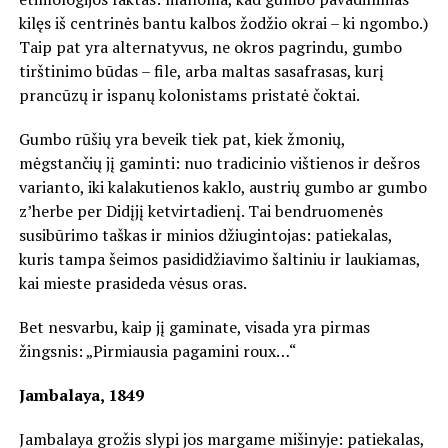
kilęs iš centrinės bantu kalbos žodžio okrai – ki ngombo.)
Taip pat yra alternatyvus, ne okros pagrindu, gumbo
tirštinimo būdas – file, arba maltas sasafrasas, kurį
prancūzų ir ispanų kolonistams pristatė čoktai.
Gumbo rūšių yra beveik tiek pat, kiek žmonių,
mėgstančių jį gaminti: nuo tradicinio vištienos ir dešros
varianto, iki kalakutienos kaklo, austrių gumbo ar gumbo
z’herbe per Didįjį ketvirtadienį. Tai bendruomenės
susibūrimo taškas ir minios džiugintojas: patiekalas,
kuris tampa šeimos pasididžiavimo šaltiniu ir laukiamas,
kai mieste prasideda vėsus oras.
Bet nesvarbu, kaip jį gaminate, visada yra pirmas
žingsnis: „Pirmiausia pagamini roux…“
Jambalaya, 1849
Jambalaya grožis slypi jos margame mišinyje: patiekalas,