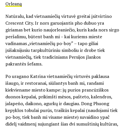
Orleaną
Natūralu, kad vietnamiečių virtuvė greitai įsitvirtino
Crescent City. Ir nors garuojantis pho dubuo yra
giriamas bet kurio naujorleaniečio, kuris kada nors sirgo
peršalimu, būtent banh mi – kai kuriems mieste
vadinamas „vietnamiečių po-boy“ – tapo giliai
įsišaknijusiu tarpkultūriniu simboliu ir drobe tiek
vietnamiečių, tiek tradiciniams Persijos įlankos
pakrantės šefams.
Po uragano Katrina vietnamiečių virtuvės paklausa
išaugo, ir restoranai, siūlantys banh mi, randami
kiekviename miesto kampe: jų purios prancūziškos
duonos kepalai, prikimšti mėsos, pašteto, kalendros,
jalapeño, daikono, agurkų ir daugiau. Dong Phuong
kepyklos tobulai purūs, traškūs kepalai (naudojami tiek
po-boy, tiek banh mi visame mieste) suvaidino ypač
didelį vaidmenį sujungiant šias dvi sumuštinių kultūras,