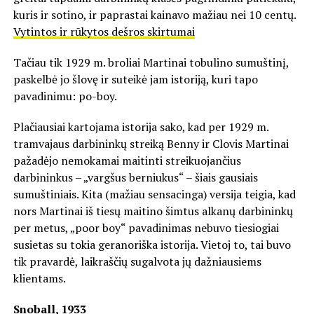
kuris ir sotino, ir paprastai kainavo mažiau nei 10 centų.
Vytintos ir rūkytos dešros skirtumai
Tačiau tik 1929 m. broliai Martinai tobulino sumuštinį,
paskelbė jo šlovę ir suteikė jam istoriją, kuri tapo
pavadinimu: po-boy.
Plačiausiai kartojama istorija sako, kad per 1929 m.
tramvajaus darbininkų streiką Benny ir Clovis Martinai
pažadėjo nemokamai maitinti streikuojančius
darbininkus – „vargšus berniukus“ – šiais gausiais
sumuštiniais. Kita (mažiau sensacinga) versija teigia, kad
nors Martinai iš tiesų maitino šimtus alkanų darbininkų
per metus, „poor boy“ pavadinimas nebuvo tiesiogiai
susietas su tokia geranoriška istorija. Vietoj to, tai buvo
tik pravardė, laikraščių sugalvota jų dažniausiems
klientams.
Snoball, 1933