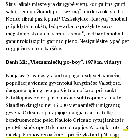
Šiais laikais mieste yra daugybė vietų, kur galima gauti
saldų, ledinį užkandį per „sezoną“ nuo kovo iki spalio.
Norite tikrai pasilepinti? Užsisakykite „įdarytą“ snoball –
pripildytą minkštų ledų – arba paprašykite savo
mėgstamo skonio paversti „kremu“, leidžiant snoball
gamintojui užpilti garinto pieno. Nesigailėsite, ypač per
rugpjūčio vidurio karščius.
Banh Mi: „Vietnamiečių po-boy“, 1970 m. vidurys
Naujasis Orleanas yra antra pagal dydį vietnamiečių
populiacija vienam gyventojui Jungtinėse Valstijose,
dauguma jų imigravo po Vietnamo karo, pritraukti
katalikų misionierių ir panašaus subtropinio klimato.
Šiandien daugiau nei 15 000 vietnamiečių imigrantų
gyvena Orleanso parapijoje, daugiausia susitelkę
bendruomenėse palei Naujojo Orleano rytų įlankas ir
per Misisipės upę Orleanso parapijos Vakarų krante.
18
dalykų, kuriuos reikia žinoti prieš vykstant į Naująjį