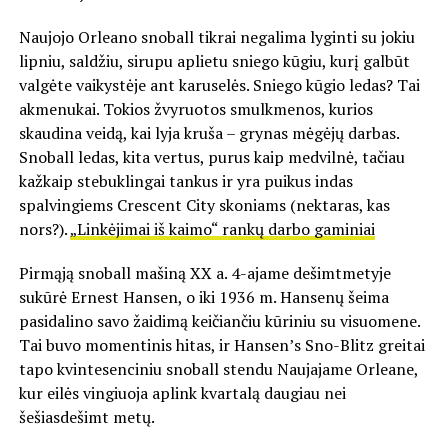
Naujojo Orleano snoball tikrai negalima lyginti su jokiu
lipniu, saldžiu, sirupu aplietu sniego kūgiu, kurį galbūt
valgėte vaikystėje ant karuselės. Sniego kūgio ledas? Tai
akmenukai. Tokios žvyruotos smulkmenos, kurios
skaudina veidą, kai lyja kruša – grynas mėgėjų darbas.
Snoball ledas, kita vertus, purus kaip medvilnė, tačiau
kažkaip stebuklingai tankus ir yra puikus indas
spalvingiems Crescent City skoniams (nektaras, kas
nors?).
„Linkėjimai iš kaimo“ rankų darbo gaminiai
Pirmąją snoball mašiną XX a. 4-ajame dešimtmetyje
sukūrė Ernest Hansen, o iki 1936 m. Hansenų šeima
pasidalino savo žaidimą keičiančiu kūriniu su visuomene.
Tai buvo momentinis hitas, ir Hansen’s Sno-Blitz greitai
tapo kvintesenciniu snoball stendu Naujajame Orleane,
kur eilės vingiuoja aplink kvartalą daugiau nei
šešiasdešimt metų.