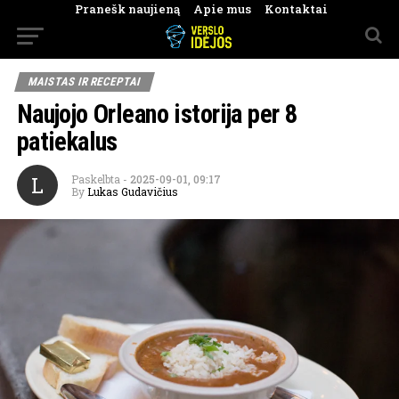
Pranešk naujieną
Apie mus
Kontaktai
MAISTAS IR RECEPTAI
Naujojo Orleano istorija per 8
patiekalus
L
Paskelbta
-
2025-09-01, 09:17
By
Lukas Gudavičius