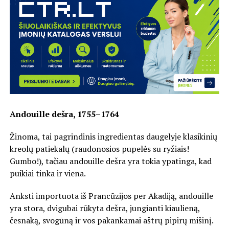
Andouille dešra, 1755–1764
Žinoma, tai pagrindinis ingredientas daugelyje klasikinių
kreolų patiekalų (raudonosios pupelės su ryžiais!
Gumbo!), tačiau andouille dešra yra tokia ypatinga, kad
puikiai tinka ir viena.
Anksti importuota iš Prancūzijos per Akadiją, andouille
yra stora, dvigubai rūkyta dešra, jungianti kiaulieną,
česnaką, svogūną ir vos pakankamai aštrų pipirų mišinį.