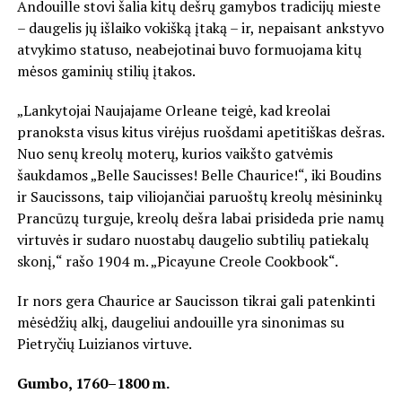
Andouille stovi šalia kitų dešrų gamybos tradicijų mieste
– daugelis jų išlaiko vokišką įtaką – ir, nepaisant ankstyvo
atvykimo statuso, neabejotinai buvo formuojama kitų
mėsos gaminių stilių įtakos.
„Lankytojai Naujajame Orleane teigė, kad kreolai
pranoksta visus kitus virėjus ruošdami apetitiškas dešras.
Nuo senų kreolų moterų, kurios vaikšto gatvėmis
šaukdamos „Belle Saucisses! Belle Chaurice!“, iki Boudins
ir Saucissons, taip viliojančiai paruoštų kreolų mėsininkų
Prancūzų turguje, kreolų dešra labai prisideda prie namų
virtuvės ir sudaro nuostabų daugelio subtilių patiekalų
skonį,“ rašo 1904 m. „Picayune Creole Cookbook“.
Ir nors gera Chaurice ar Saucisson tikrai gali patenkinti
mėsėdžių alkį, daugeliui andouille yra sinonimas su
Pietryčių Luizianos virtuve.
Gumbo, 1760–1800 m.