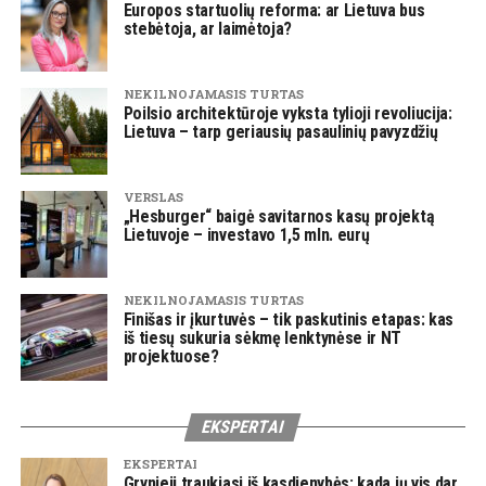
Europos startuolių reforma: ar Lietuva bus
stebėtoja, ar laimėtoja?
NEKILNOJAMASIS TURTAS
Poilsio architektūroje vyksta tylioji revoliucija:
Lietuva – tarp geriausių pasaulinių pavyzdžių
VERSLAS
„Hesburger“ baigė savitarnos kasų projektą
Lietuvoje – investavo 1,5 mln. eurų
NEKILNOJAMASIS TURTAS
Finišas ir įkurtuvės – tik paskutinis etapas: kas
iš tiesų sukuria sėkmę lenktynėse ir NT
projektuose?
EKSPERTAI
EKSPERTAI
Grynieji traukiasi iš kasdienybės: kada jų vis dar