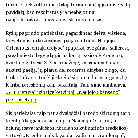
turintis tiek kultūrinių įtakų, formuojančių jo universalų
pavidalą, kad rezultatas yra neabejotinai
naujorleaniškas: nuostabus, skanus chaosas.
Ryžių pagrindo patiekalas, pagardintas dešra, vištiena,
krevetėmis ir daržovėmis, pagardintomis Naujojo
Orleano „šventąja trejybe“ (paprika, svogūnas, salieras),
pagal miesto legendą pirmą kartą pasirodė Prancūzų
kvartalo gatvėse XIX a. pradžioje, kai ispanai bandė
atkurti paelją. Jų planai dėl socarrat didybės žlugo, kai
trūko šafrano, todėl jie kreipėsi į pomidorus ir gausybę
Karibų prieskonių kaip pakaitalą. Taip gimė jambalaya.
„YIT Lietuva“ užbaigė ketvirtąjį „Naujojo Skanseno“
plėtros etapą
Šis patiekalas taip pat akivaizdžiai parodo skirtumą tarp
kreolų (daugiausia siejamų su Naujuoju Orleanu) ir
kajunų (savarankiškos Akadianos kulinarinės tradicijos)
virtuvės. Kreolų jambalaya, dar vadinama „raudonąja“,