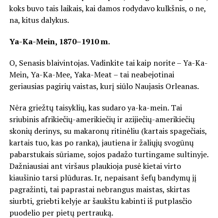
koks buvo tais laikais, kai damos rodydavo kulkšnis, o ne,
na, kitus dalykus.
Ya-Ka-Mein, 1870–1910 m.
O, Senasis blaivintojas. Vadinkite tai kaip norite – Ya-Ka-
Mein, Ya-Ka-Mee, Yaka-Meat – tai neabejotinai
geriausias pagirių vaistas, kurį siūlo Naujasis Orleanas.
Nėra griežtų taisyklių, kas sudaro ya-ka-mein. Tai
sriubinis afrikiečių-amerikiečių ir azijiečių-amerikiečių
skonių derinys, su makaronų ritinėliu (kartais spagečiais,
kartais tuo, kas po ranka), jautiena ir žaliųjų svogūnų
pabarstukais sūriame, sojos padažo turtingame sultinyje.
Dažniausiai ant viršaus plaukioja pusė kietai virto
kiaušinio tarsi plūduras. Ir, nepaisant šefų bandymų jį
pagražinti, tai paprastai nebrangus maistas, skirtas
siurbti, griebti kelyje ar šaukštu kabinti iš putplasčio
puodelio per pietų pertrauką.