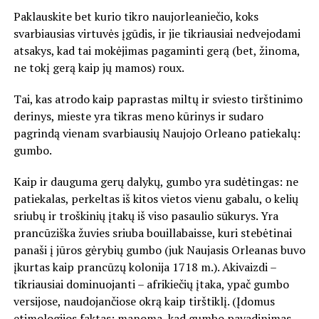
Paklauskite bet kurio tikro naujorleaniečio, koks
svarbiausias virtuvės įgūdis, ir jie tikriausiai nedvejodami
atsakys, kad tai mokėjimas pagaminti gerą (bet, žinoma,
ne tokį gerą kaip jų mamos) roux.
Tai, kas atrodo kaip paprastas miltų ir sviesto tirštinimo
derinys, mieste yra tikras meno kūrinys ir sudaro
pagrindą vienam svarbiausių Naujojo Orleano patiekalų:
gumbo.
Kaip ir dauguma gerų dalykų, gumbo yra sudėtingas: ne
patiekalas, perkeltas iš kitos vietos vienu gabalu, o kelių
sriubų ir troškinių įtakų iš viso pasaulio sūkurys. Yra
prancūziška žuvies sriuba bouillabaisse, kuri stebėtinai
panaši į jūros gėrybių gumbo (juk Naujasis Orleanas buvo
įkurtas kaip prancūzų kolonija 1718 m.). Akivaizdi –
tikriausiai dominuojanti – afrikiečių įtaka, ypač gumbo
versijose, naudojančiose okrą kaip tirštiklį. (Įdomus
etimologijos faktas: manoma, kad gumbo pavadinimas