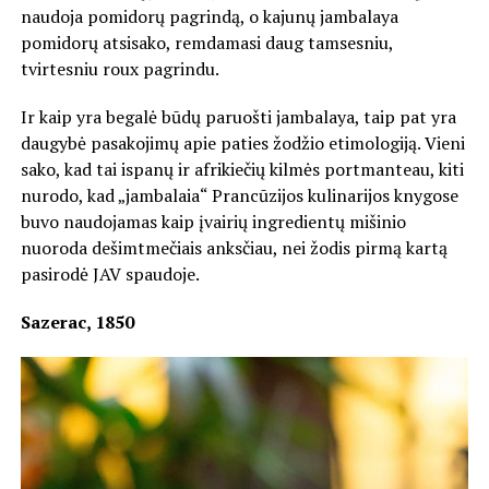
naudoja pomidorų pagrindą, o kajunų jambalaya
pomidorų atsisako, remdamasi daug tamsesniu,
tvirtesniu roux pagrindu.
Ir kaip yra begalė būdų paruošti jambalaya, taip pat yra
daugybė pasakojimų apie paties žodžio etimologiją. Vieni
sako, kad tai ispanų ir afrikiečių kilmės portmanteau, kiti
nurodo, kad „jambalaia“ Prancūzijos kulinarijos knygose
buvo naudojamas kaip įvairių ingredientų mišinio
nuoroda dešimtmečiais anksčiau, nei žodis pirmą kartą
pasirodė JAV spaudoje.
Sazerac, 1850