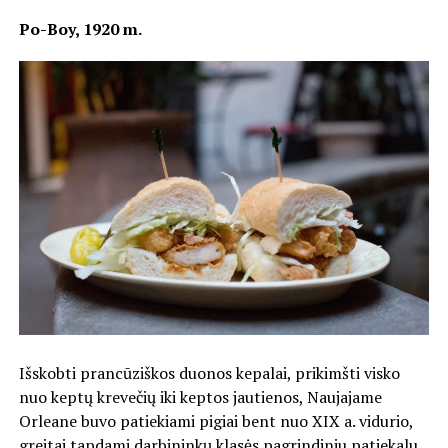
Po-Boy, 1920 m.
Išskobti prancūziškos duonos kepalai, prikimšti visko
nuo keptų krevečių iki keptos jautienos, Naujajame
Orleane buvo patiekiami pigiai bent nuo XIX a. vidurio,
greitai tapdami darbininkų klasės pagrindiniu patiekalu,