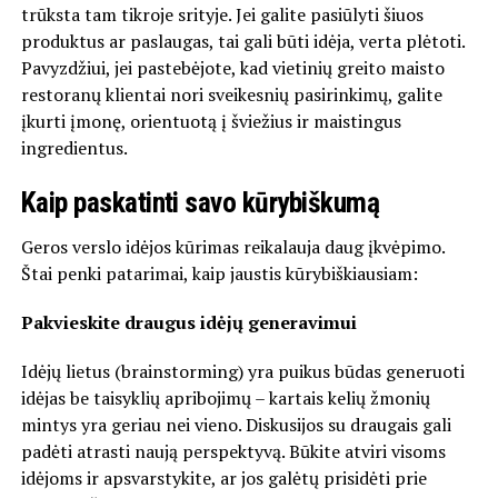
trūksta tam tikroje srityje. Jei galite pasiūlyti šiuos
produktus ar paslaugas, tai gali būti idėja, verta plėtoti.
Pavyzdžiui, jei pastebėjote, kad vietinių greito maisto
restoranų klientai nori sveikesnių pasirinkimų, galite
įkurti įmonę, orientuotą į šviežius ir maistingus
ingredientus.
Kaip paskatinti savo kūrybiškumą
Geros verslo idėjos kūrimas reikalauja daug įkvėpimo.
Štai penki patarimai, kaip jaustis kūrybiškiausiam:
Pakvieskite draugus idėjų generavimui
Idėjų lietus (brainstorming) yra puikus būdas generuoti
idėjas be taisyklių apribojimų – kartais kelių žmonių
mintys yra geriau nei vieno. Diskusijos su draugais gali
padėti atrasti naują perspektyvą. Būkite atviri visoms
idėjoms ir apsvarstykite, ar jos galėtų prisidėti prie