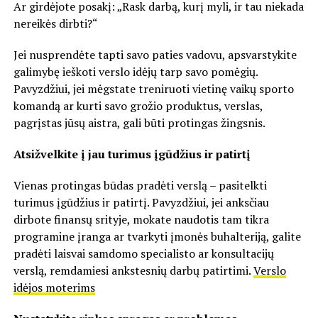
Ar girdėjote posakį: „Rask darbą, kurį myli, ir tau niekada
nereikės dirbti?“
Jei nusprendėte tapti savo paties vadovu, apsvarstykite
galimybę ieškoti verslo idėjų tarp savo pomėgių.
Pavyzdžiui, jei mėgstate treniruoti vietinę vaikų sporto
komandą ar kurti savo grožio produktus, verslas,
pagrįstas jūsų aistra, gali būti protingas žingsnis.
Atsižvelkite į jau turimus įgūdžius ir patirtį
Vienas protingas būdas pradėti verslą – pasitelkti
turimus įgūdžius ir patirtį. Pavyzdžiui, jei anksčiau
dirbote finansų srityje, mokate naudotis tam tikra
programine įranga ar tvarkyti įmonės buhalteriją, galite
pradėti laisvai samdomo specialisto ar konsultacijų
verslą, remdamiesi ankstesnių darbų patirtimi.
Verslo
idėjos moterims