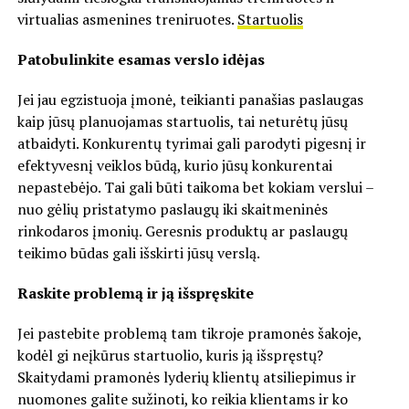
virtualias asmenines treniruotes.
Startuolis
Patobulinkite esamas verslo idėjas
Jei jau egzistuoja įmonė, teikianti panašias paslaugas
kaip jūsų planuojamas startuolis, tai neturėtų jūsų
atbaidyti. Konkurentų tyrimai gali parodyti pigesnį ir
efektyvesnį veiklos būdą, kurio jūsų konkurentai
nepastebėjo. Tai gali būti taikoma bet kokiam verslui –
nuo gėlių pristatymo paslaugų iki skaitmeninės
rinkodaros įmonių. Geresnis produktų ar paslaugų
teikimo būdas gali išskirti jūsų verslą.
Raskite problemą ir ją išspręskite
Jei pastebite problemą tam tikroje pramonės šakoje,
kodėl gi neįkūrus startuolio, kuris ją išspręstų?
Skaitydami pramonės lyderių klientų atsiliepimus ir
nuomones galite sužinoti, ko reikia klientams ir ko