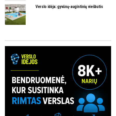
Verslo idėja: gyvūnų-augintinių viešbutis