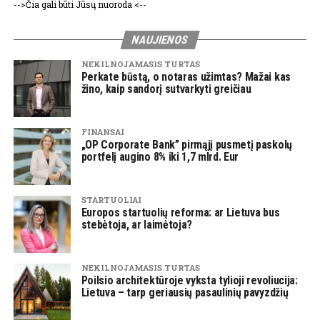
-->Čia gali būti Jūsų nuoroda <--
NAUJIENOS
NEKILNOJAMASIS TURTAS
Perkate būstą, o notaras užimtas? Mažai kas
žino, kaip sandorį sutvarkyti greičiau
FINANSAI
„OP Corporate Bank” pirmąjį pusmetį paskolų
portfelį augino 8% iki 1,7 mlrd. Eur
STARTUOLIAI
Europos startuolių reforma: ar Lietuva bus
stebėtoja, ar laimėtoja?
NEKILNOJAMASIS TURTAS
Poilsio architektūroje vyksta tylioji revoliucija:
Lietuva – tarp geriausių pasaulinių pavyzdžių