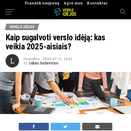
Pranešk naujieną
Apie mus
Kontaktai
VERSLO IDĖJOS
Kaip sugalvoti verslo idėją: kas
veikia 2025-aisiais?
L
Paskelbta
-
2025-07-11, 14:51
By
Lukas Gudavičius