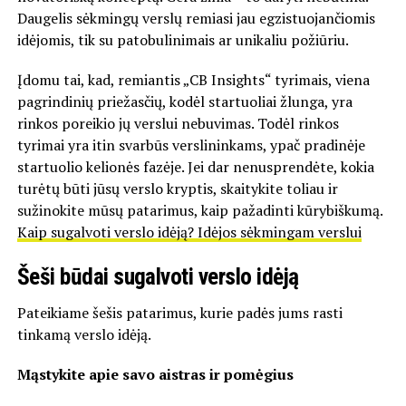
Daugelis sėkmingų verslų remiasi jau egzistuojančiomis
idėjomis, tik su patobulinimais ar unikaliu požiūriu.
Įdomu tai, kad, remiantis „CB Insights“ tyrimais, viena
pagrindinių priežasčių, kodėl startuoliai žlunga, yra
rinkos poreikio jų verslui nebuvimas. Todėl rinkos
tyrimai yra itin svarbūs verslininkams, ypač pradinėje
startuolio kelionės fazėje. Jei dar nenusprendėte, kokia
turėtų būti jūsų verslo kryptis, skaitykite toliau ir
sužinokite mūsų patarimus, kaip pažadinti kūrybiškumą.
Kaip sugalvoti verslo idėją? Idėjos sėkmingam verslui
Šeši būdai sugalvoti verslo idėją
Pateikiame šešis patarimus, kurie padės jums rasti
tinkamą verslo idėją.
Mąstykite apie savo aistras ir pomėgius