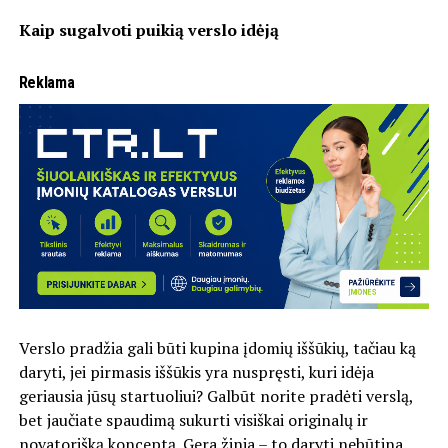
Kaip sugalvoti puikią verslo idėją
Reklama
Verslo pradžia gali būti kupina įdomių iššūkių, tačiau ką
daryti, jei pirmasis iššūkis yra nuspręsti, kuri idėja
geriausia jūsų startuoliui? Galbūt norite pradėti verslą,
bet jaučiate spaudimą sukurti visiškai originalų ir
novatorišką konceptą. Gera žinia – to daryti nebūtina.