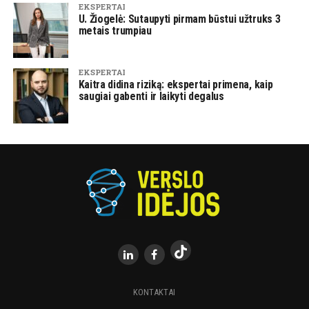
EKSPERTAI
U. Žiogelė: Sutaupyti pirmam būstui užtruks 3
metais trumpiau
EKSPERTAI
Kaitra didina riziką: ekspertai primena, kaip
saugiai gabenti ir laikyti degalus
KONTAKTAI