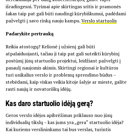
išradingesni. Tyrimai apie skirtingas sritis ir pramonės
šakas taip pat gali būti naudingi kūrybiškumui, padėdami
pažvelgti į savo rinką nauju kampu.
Verslo startuolis
Padarykite pertrauką
Reikia atostogų? Kelionė į užsienį gali būti
atpalaiduojanti, tačiau ji taip pat gali suteikti kūrybinį
postūmį jūsų startuolio projektui, leidžiant pažvelgti į
pasaulį naujomis akimis. Skirtingi regionai ir kultūros
turi unikalius verslo ir problemų sprendimo būdus –
stebėdami, kaip viskas veikia kitoje šalyje ar mieste, galite
rasti naujų ir novatoriškų idėjų.
Kas daro startuolio idėją gerą?
Geros verslo idėjos apibrėžimas priklauso nuo jūsų
individualių tikslų – kas jums yra „gera“ startuolio idėja?
Kai kuriems verslininkams tai bus verslas, turintis