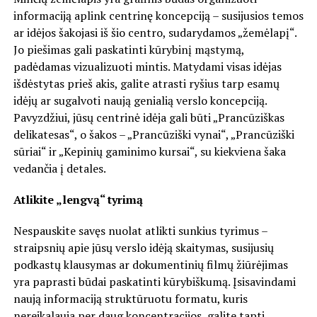
informaciją aplink centrinę koncepciją – susijusios temos
ar idėjos šakojasi iš šio centro, sudarydamos „žemėlapį“.
Jo piešimas gali paskatinti kūrybinį mąstymą,
padėdamas vizualizuoti mintis. Matydami visas idėjas
išdėstytas prieš akis, galite atrasti ryšius tarp esamų
idėjų ar sugalvoti naują genialią verslo koncepciją.
Pavyzdžiui, jūsų centrinė idėja gali būti „Prancūziškas
delikatesas“, o šakos – „Prancūziški vynai“, „Prancūziški
sūriai“ ir „Kepinių gaminimo kursai“, su kiekviena šaka
vedančia į detales.
Atlikite „lengvą“ tyrimą
Nespauskite savęs nuolat atlikti sunkius tyrimus –
straipsnių apie jūsų verslo idėją skaitymas, susijusių
podkastų klausymas ar dokumentinių filmų žiūrėjimas
yra paprasti būdai paskatinti kūrybiškumą. Įsisavindami
naują informaciją struktūruotu formatu, kuris
nereikalauja per daug koncentracijos, galite tapti