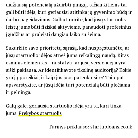
didžiausią potencialą uždirbti pinigų, tačiau kitiems tai
gali būti idėja, kuri geriausiai atitinka jų gyvenimo būdą ir
darbo pageidavimus. Galbūt norite, kad jūsų startuolis
leistų jums būti fiziškai aktyviems, panaudoti profesinius
įgūdžius ar praleisti daugiau laiko su šeima.
Sukurkite savo prioritetų sąrašą, kad nuspręstumėte, ar
jūsų startuolio idėjos atneš jums reikalingą naudą. Kitas
esminis elementas – nustatyti, ar jūsų verslo idėjai yra
aiški paklausa. Ar identifikavote tikslinę auditoriją? Kokie
yra jų poreikiai, ir kaip jūs juos patenkinsite? Taip pat
apsvarstykite, ar jūsų idėja turi potencialą būti plečiama
ir pelninga.
Galų gale, geriausia startuolio idėja yra ta, kuri tinka
jums.
Prekybos startuolis
Turinys priklauso: startuploans.co.uk