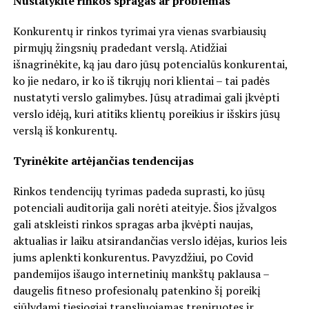
Nustatykite rinkos spragas ar problemas
Konkurentų ir rinkos tyrimai yra vienas svarbiausių
pirmųjų žingsnių pradedant verslą. Atidžiai
išnagrinėkite, ką jau daro jūsų potencialūs konkurentai,
ko jie nedaro, ir ko iš tikrųjų nori klientai – tai padės
nustatyti verslo galimybes. Jūsų atradimai gali įkvėpti
verslo idėją, kuri atitiks klientų poreikius ir išskirs jūsų
verslą iš konkurentų.
Tyrinėkite artėjančias tendencijas
Rinkos tendencijų tyrimas padeda suprasti, ko jūsų
potenciali auditorija gali norėti ateityje. Šios įžvalgos
gali atskleisti rinkos spragas arba įkvėpti naujas,
aktualias ir laiku atsirandančias verslo idėjas, kurios leis
jums aplenkti konkurentus. Pavyzdžiui, po Covid
pandemijos išaugo internetinių mankštų paklausa –
daugelis fitneso profesionalų patenkino šį poreikį
siūlydami tiesiogiai transliuojamas treniruotes ir