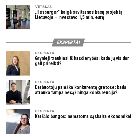
VERSLAS
„Hesburger“ baigė savitarnos kasų projektą
Lietuvoje – investavo 1,5 mln. eurų
EKSPERTAI
EKSPERTAI
Grynieji traukiasi iš kasdienybės: kada jų vis dar
gali prireikti?
EKSPERTAI
Darbuotojų paieška konkurentų gretose: kada
atranka tampa nesąžininga konkurencija?
EKSPERTAI
Karščio bangos: nematoma sąskaita ekonomikai