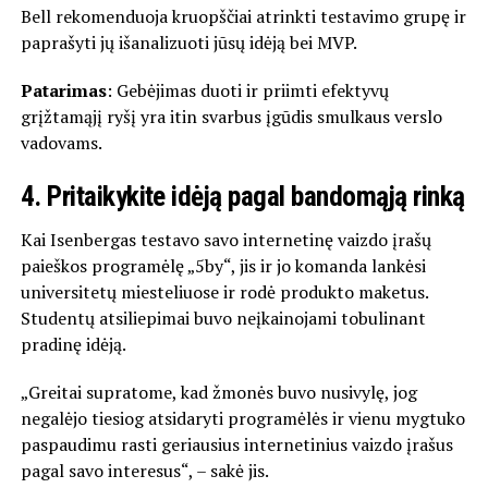
Bell rekomenduoja kruopščiai atrinkti testavimo grupę ir
paprašyti jų išanalizuoti jūsų idėją bei MVP.
Patarimas
: Gebėjimas duoti ir priimti efektyvų
grįžtamąjį ryšį yra itin svarbus įgūdis smulkaus verslo
vadovams.
4.
Pritaikykite idėją pagal bandomąją rinką
Kai Isenbergas testavo savo internetinę vaizdo įrašų
paieškos programėlę „5by“, jis ir jo komanda lankėsi
universitetų miesteliuose ir rodė produkto maketus.
Studentų atsiliepimai buvo neįkainojami tobulinant
pradinę idėją.
„Greitai supratome, kad žmonės buvo nusivylę, jog
negalėjo tiesiog atsidaryti programėlės ir vienu mygtuko
paspaudimu rasti geriausius internetinius vaizdo įrašus
pagal savo interesus“, – sakė jis.