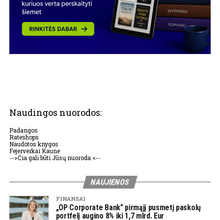
Naudingos nuorodos:
Padangos
Rateshops
Naudotos knygos
Fejerverkai Kaune
-->Čia gali būti Jūsų nuoroda <--
NAUJIENOS
FINANSAI
„OP Corporate Bank” pirmąjį pusmetį paskolų
portfelį augino 8% iki 1,7 mlrd. Eur