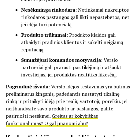
Nesėkminga rinkodara
: Netinkamai nukreiptos
rinkodaros pastangos gali likti nepastebėtos, net
jei idėja turi potencialą.
Produkto trūkumai
: Produkto klaidos gali
atbaidyti pradinius klientus ir sukelti neigiamą
reputaciją.
Sumažėjusi komandos motyvacija
: Verslo
partneriai gali prarasti pasitikėjimą ir atšaukti
investicijas, jei produktas neatitiks lūkesčių.
Pagrindinė išvada
: Verslo idėjos testavimas yra būtinas
preliminarus žingsnis, padedantis nustatyti tikslinę
rinką ir pritaikyti idėją prie realių vartotojų poreikių. Jei
neišbandysite savo produkto ar paslaugos, galite
pasiruošti nesėkmei.
Greitas ar kokybiškas
funkcionalumas? O gal įmanomi abu?