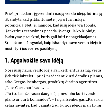
Prieš pradedant įgyvendinti naują verslo idėją, būtina ją
išbandyti, kad įsitikintumėte, jog ji turi rinką ir
potencialą. Net jei manote, kad jūsų idėja yra tobula,
išankstinis testavimas padeda išvengti laiko ir pinigų
švaistymo projektui, kuris gali būti nepageidaujamas.
Štai aštuoni žingsniai, kaip išbandyti savo verslo idėją ir
nustatyti jos vertės pasiūlymą.
1.
Apgalvokite savo idėją
Nors jūsų nauja verslo idėja gali kelti entuziazmą, verta
šiek tiek luktelėti, prieš pradedant kurti detalius planus,
sako Gregas Isenbergas, produktų dizaino agentūros
„Late Checkout“ vadovas.
„Po to, kai užsirašau daug idėjų, neskubu kurti verslo
plano ar burti komandos“, – teigia Isenbergas. „Palaukiu
kelias savaites, kad pamatyčiau, kurios idėjos man tikrai