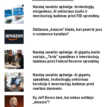
Nasdaq savaitės apžvalga: technologijų
atsigavimas, AI sektoriaus šuolis ir
investuotojų laukimas prieš FED sprendimą
Didžiausia „Amazon“ klaida, kuri pavertė juos
e-commerce karaliais?
Nasdaq savaitės apžvalga: AI gigantų šuolis
sustojo, „Tesla“ spaudimas ir investuotojų
laukimas prieš Federal Reserve sprendimą
Nasdaq savaitės apžvalga: AI gigantų
spaudimas, technologijų sektoriaus
korekcija ir investuotojų laukimas prieš
svarbius duomenis
Ką Jeff Bezos darė, kai niekas netikėjo
„Amazon“?