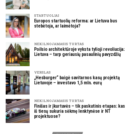
STARTUOLIAI
Europos startuolių reforma: ar Lietuva bus
stebėtoja, ar laimėtoja?
NEKILNOJAMASIS TURTAS
Poilsio architektūroje vyksta tylioji revoliucija:
Lietuva – tarp geriausių pasaulinių pavyzdžių
VERSLAS
„Hesburger“ baigė savitarnos kasų projektą
Lietuvoje – investavo 1,5 mln. eurų
NEKILNOJAMASIS TURTAS
Finišas ir įkurtuvės – tik paskutinis etapas: kas
iš tiesų sukuria sėkmę lenktynėse ir NT
projektuose?