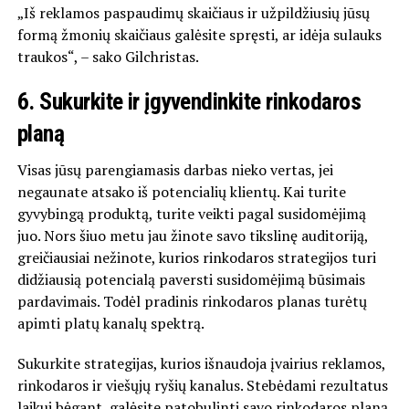
„Iš reklamos paspaudimų skaičiaus ir užpildžiusių jūsų
formą žmonių skaičiaus galėsite spręsti, ar idėja sulauks
traukos“, – sako Gilchristas.
6.
Sukurkite ir įgyvendinkite rinkodaros
planą
Visas jūsų parengiamasis darbas nieko vertas, jei
negaunate atsako iš potencialių klientų. Kai turite
gyvybingą produktą, turite veikti pagal susidomėjimą
juo. Nors šiuo metu jau žinote savo tikslinę auditoriją,
greičiausiai nežinote, kurios rinkodaros strategijos turi
didžiausią potencialą paversti susidomėjimą būsimais
pardavimais. Todėl pradinis rinkodaros planas turėtų
apimti platų kanalų spektrą.
Sukurkite strategijas, kurios išnaudoja įvairius reklamos,
rinkodaros ir viešųjų ryšių kanalus. Stebėdami rezultatus
laikui bėgant, galėsite patobulinti savo rinkodaros planą