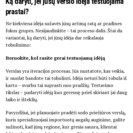
Ką daryti, jei jūsų verslo idėja testuojama
prastai?
Ne kiekviena idėja sužavės jūsų artimą ratą ar pradines
fokus grupes. Nesijaudinkite – tai proceso dalis. Štai du
variantai, ką daryti, jei jūsų idėja dar reikalauja
tobulinimo:
Iteruokite, kol rasite gerai testuojamą idėją
Verslas yra iteracijos procesas. Jūs nustatote, kas veikia,
ir nuolat bandote tai tobulinti. Idėja neturi būti tobula iš
karto – svarbu tai suprasti nuo pradžių. Testavimo
tikslas – padaryti idėją kuo geresnę prieš skiriant jai daug
laiko ir išteklių.
Pavyzdžiui, jei planuojate pradėti sodo priežiūros verslą,
kuris specializuojasi importuotų augalų auginime, galite
sužinoti, kad jūsų regione, kur gresia sausra, klientai