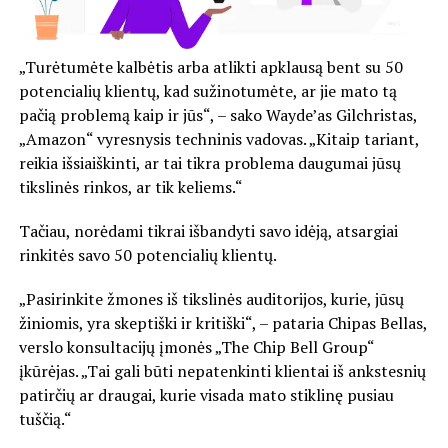
„Turėtumėte kalbėtis arba atlikti apklausą bent su 50
potencialių klientų, kad sužinotumėte, ar jie mato tą
pačią problemą kaip ir jūs“, – sako Wayde’as Gilchristas,
„Amazon“ vyresnysis techninis vadovas. „Kitaip tariant,
reikia išsiaiškinti, ar tai tikra problema daugumai jūsų
tikslinės rinkos, ar tik keliems.“
Tačiau, norėdami tikrai išbandyti savo idėją, atsargiai
rinkitės savo 50 potencialių klientų.
„Pasirinkite žmones iš tikslinės auditorijos, kurie, jūsų
žiniomis, yra skeptiški ir kritiški“, – pataria Chipas Bellas,
verslo konsultacijų įmonės „The Chip Bell Group“
įkūrėjas. „Tai gali būti nepatenkinti klientai iš ankstesnių
patirčių ar draugai, kurie visada mato stiklinę pusiau
tuščią.“