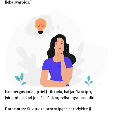
lieka svarbios.“
Isenbergas juda į priekį tik tada, kai jaučia stiprų
įsitikinimą, kad jo idėja iš tiesų reikalinga pasauliui.
Patarimas
: Sukurkite prototipą ir parodykite jį