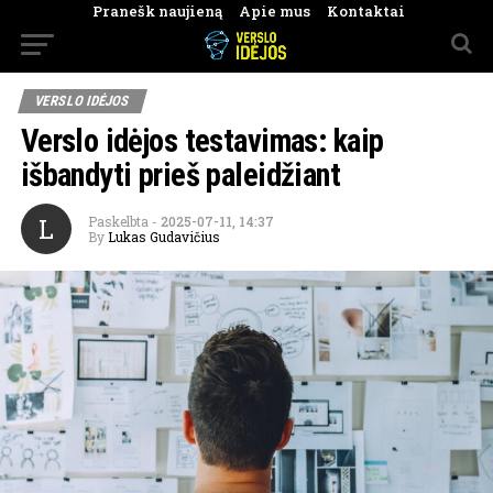
Pranešk naujieną
Apie mus
Kontaktai
VERSLO IDĖJOS
Verslo idėjos testavimas: kaip
išbandyti prieš paleidžiant
L
Paskelbta
-
2025-07-11, 14:37
By
Lukas Gudavičius