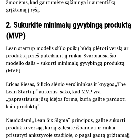
žmonėms, kad gautumėte sąžiningą ir autentišką
grįžtamąjį ryšį.
2.
Sukurkite minimalų gyvybingą produktą
(MVP)
Lean startup modelis siūlo puikų būdą plėtoti verslą ar
produktą prieš pateikiant jį rinkai. Svarbiausia šio
modelio dalis – sukurti minimalų gyvybingą produktą
(MVP).
Ericas Riesas, Silicio slėnio verslininkas ir knygos „The
Lean Startup“ autorius, sako, kad MVP yra
„paprastiausia jūsų idėjos forma, kurią galite parduoti
kaip produktą“.
Naudodami „Lean Six Sigma“ principus, galite sukurti
produkto versiją, kurią galėsite išbandyti ir rinkai
pristatyti ankstyvoje stadijoje, o pagal gautą grįžtamąjį