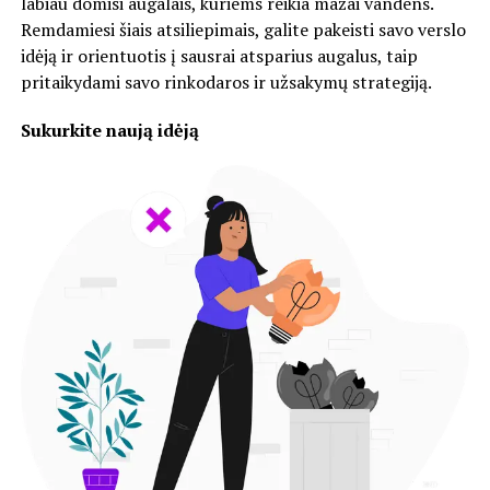
labiau domisi augalais, kuriems reikia mažai vandens.
Remdamiesi šiais atsiliepimais, galite pakeisti savo verslo
idėją ir orientuotis į sausrai atsparius augalus, taip
pritaikydami savo rinkodaros ir užsakymų strategiją.
Sukurkite naują idėją