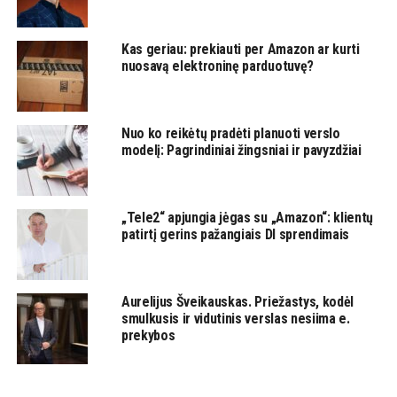
Kas geriau: prekiauti per Amazon ar kurti
nuosavą elektroninę parduotuvę?
Nuo ko reikėtų pradėti planuoti verslo
modelį: Pagrindiniai žingsniai ir pavyzdžiai
„Tele2“ apjungia jėgas su „Amazon“: klientų
patirtį gerins pažangiais DI sprendimais
Aurelijus Šveikauskas. Priežastys, kodėl
smulkusis ir vidutinis verslas nesiima e.
prekybos