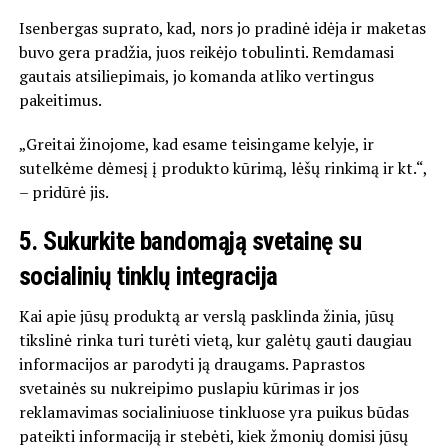
Isenbergas suprato, kad, nors jo pradinė idėja ir maketas
buvo gera pradžia, juos reikėjo tobulinti. Remdamasi
gautais atsiliepimais, jo komanda atliko vertingus
pakeitimus.
„Greitai žinojome, kad esame teisingame kelyje, ir
sutelkėme dėmesį į produkto kūrimą, lėšų rinkimą ir kt.“,
– pridūrė jis.
5.
Sukurkite bandomąją svetainę su
socialinių tinklų integracija
Kai apie jūsų produktą ar verslą pasklinda žinia, jūsų
tikslinė rinka turi turėti vietą, kur galėtų gauti daugiau
informacijos ar parodyti ją draugams. Paprastos
svetainės su nukreipimo puslapiu kūrimas ir jos
reklamavimas socialiniuose tinkluose yra puikus būdas
pateikti informaciją ir stebėti, kiek žmonių domisi jūsų