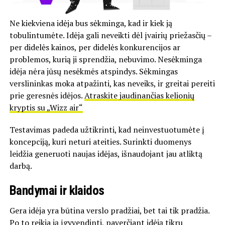
Ne kiekviena idėja bus sėkminga, kad ir kiek ją
tobulintumėte. Idėja gali neveikti dėl įvairių priežasčių –
per didelės kainos, per didelės konkurencijos ar
problemos, kurią ji sprendžia, nebuvimo. Nesėkminga
idėja nėra jūsų nesėkmės atspindys. Sėkmingas
verslininkas moka atpažinti, kas neveiks, ir greitai pereiti
prie geresnės idėjos.
Atraskite jaudinančias kelionių
kryptis su „Wizz air“
Testavimas padeda užtikrinti, kad neinvestuotumėte į
koncepciją, kuri neturi ateities. Surinkti duomenys
leidžia generuoti naujas idėjas, išnaudojant jau atliktą
darbą.
Bandymai ir klaidos
Gera idėja yra būtina verslo pradžiai, bet tai tik pradžia.
Po to reikia ją įgyvendinti, paverčiant idėją tikru