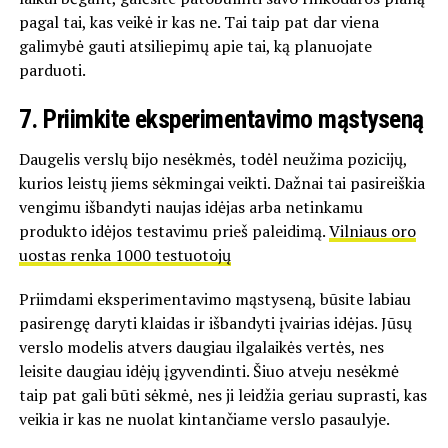
pagal tai, kas veikė ir kas ne. Tai taip pat dar viena
galimybė gauti atsiliepimų apie tai, ką planuojate
parduoti.
7.
Priimkite eksperimentavimo mąstyseną
Daugelis verslų bijo nesėkmės, todėl neužima pozicijų,
kurios leistų jiems sėkmingai veikti. Dažnai tai pasireiškia
vengimu išbandyti naujas idėjas arba netinkamu
produkto idėjos testavimu prieš paleidimą.
Vilniaus oro
uostas renka 1000 testuotojų
Priimdami eksperimentavimo mąstyseną, būsite labiau
pasirengę daryti klaidas ir išbandyti įvairias idėjas. Jūsų
verslo modelis atvers daugiau ilgalaikės vertės, nes
leisite daugiau idėjų įgyvendinti. Šiuo atveju nesėkmė
taip pat gali būti sėkmė, nes ji leidžia geriau suprasti, kas
veikia ir kas ne nuolat kintančiame verslo pasaulyje.