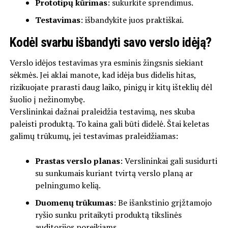
Prototipų kūrimas
: sukurkite sprendimus.
Testavimas
: išbandykite juos praktiškai.
Kodėl svarbu išbandyti savo verslo idėją?
Verslo idėjos testavimas yra esminis žingsnis siekiant
sėkmės. Jei aklai manote, kad idėja bus didelis hitas,
rizikuojate prarasti daug laiko, pinigų ir kitų išteklių dėl
šuolio į nežinomybę.
Verslininkai dažnai praleidžia testavimą, nes skuba
paleisti produktą. To kaina gali būti didelė. Štai keletas
galimų trūkumų, jei testavimas praleidžiamas:
Prastas verslo planas
: Verslininkai gali susidurti
su sunkumais kuriant tvirtą verslo planą ar
pelningumo kelią.
Duomenų trūkumas
: Be išankstinio grįžtamojo
ryšio sunku pritaikyti produktą tikslinės
auditorijos poreikiams.