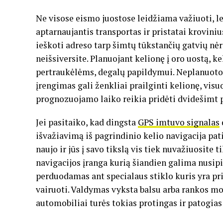
Ne visose eismo juostose leidžiama važiuoti, le
aptarnaujantis transportas ir pristatai krovini
ieškoti adreso tarp šimtų tūkstančių gatvių nė
neišsiversite. Planuojant kelionę į oro uostą, kelt
pertraukėlėms, degalų papildymui. Neplanuotos 
įrengimas gali ženkliai prailginti kelionę, visu
prognozuojamo laiko reikia pridėti dvidešimt p
Jei pasitaiko, kad dingsta
GPS imtuvo signalas
išvažiavimą iš pagrindinio kelio navigacija pa
naujo ir jūs į savo tikslą vis tiek nuvažiuosite t
navigacijos įranga kurią šiandien galima nusipi
perduodamas ant specialaus stiklo kuris yra pri
vairuoti. Valdymas vyksta balsu arba rankos mos
automobiliai turės tokias protingas ir patogias