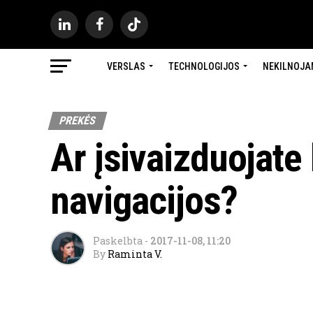
VERSLAS
TECHNOLOGIJOS
NEKILNOJA
PREKĖS
Ar įsivaizduojate
navigacijos?
Paskelbta
-
2017-11-08, 11:20
By
Raminta V.