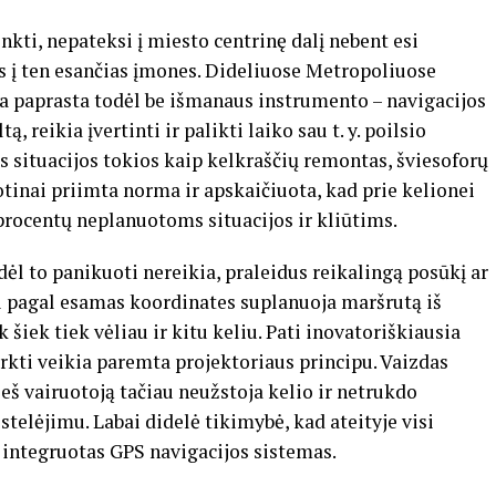
nkti, nepateksi į miesto centrinę dalį nebent esi
us į ten esančias įmones. Dideliuose Metropoliuose
ra paprasta todėl be išmanaus instrumento – navigacijos
ą, reikia įvertinti ir palikti laiko sau t. y. poilsio
situacijos tokios kaip kelkraščių remontas, šviesoforų
otinai priimta norma ir apskaičiuota, kad prie kelionei
rocentų neplanuotoms situacijos ir kliūtims.
dėl to panikuoti nereikia, praleidus reikalingą posūkį ar
ti pagal esamas koordinates suplanuoja maršrutą iš
ik šiek tiek vėliau ir kitu keliu. Pati inovatoriškiausia
rkti veikia paremta projektoriaus principu. Vaizdas
eš vairuotoją tačiau neužstoja kelio ir netrukdo
telėjimu. Labai didelė tikimybė, kad ateityje visi
 integruotas GPS navigacijos sistemas.