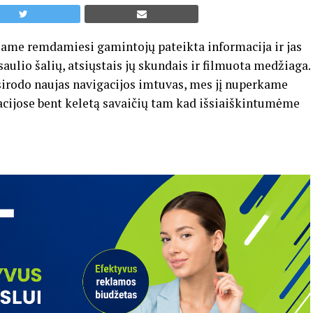
iame remdamiesi gamintojų pateikta informacija ir jas
saulio šalių, atsiųstais jų skundais ir filmuota medžiaga.
asirodo naujas navigacijos imtuvas, mes jį nuperkame
acijose bent keletą savaičių tam kad išsiaiškintumėme