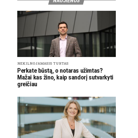
NAUJIENOS
NEKILNOJAMASIS TURTAS
Perkate būstą, o notaras užimtas?
Mažai kas žino, kaip sandorį sutvarkyti
greičiau