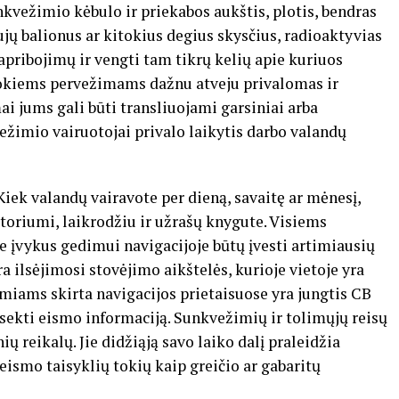
vežimio kėbulo ir priekabos aukštis, plotis, bendras
dujų balionus ar kitokius degius skysčius, radioaktyvias
apribojimų ir vengti tam tikrų kelių apie kuriuos
Tokiems pervežimams dažnu atveju privalomas ir
ai jums gali būti transliuojami garsiniai arba
kvežimio vairuotojai privalo laikytis darbo valandų
Kiek valandų vairavote per dieną, savaitę ar mėnesį,
atoriumi, laikrodžiu ir užrašų knygute. Visiems
 įvykus gedimui navigacijoje būtų įvesti artimiausių
ra ilsėjimosi stovėjimo aikštelės, kurioje vietoje yra
miams skirta navigacijos prietaisuose yra jungtis CB
sekti eismo informaciją. Sunkvežimių ir tolimųjų reisų
ų reikalų. Jie didžiąją savo laiko dalį praleidžia
eismo taisyklių tokių kaip greičio ar gabaritų