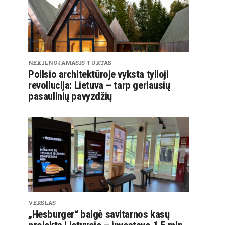
NEKILNOJAMASIS TURTAS
Poilsio architektūroje vyksta tylioji
revoliucija: Lietuva – tarp geriausių
pasaulinių pavyzdžių
VERSLAS
„Hesburger“ baigė savitarnos kasų