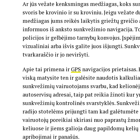
Ar jūs vežate kenksmingas medžiagas, koks sunk
svoris be krovinio ir su kroviniu. Jeigu vežate 
medžiagas jums reikės laikytis griežtų greičio 
informuos iš anksto sunkvežimio navigacija. 
policijos ir gelbėjimo tarnybų konvojus. Įspėjim
vizualiniai arba išvis galite juos išjungti. Sun
tvarkaraščio ir jo neviršyti.
Apie tai primena ir
GPS
navigacijos prietaisas. 
viską matysite ten ir galėsite naudotis kalkuli
sunkvežimių vairuotojams svarbu, kad kelionėje
autoservisų adresai, taip pat reikia žinoti kur y
sunkvežimių kontrolinės svarstyklės. Sunkveži
radijo stotelėms prijungti tam kad galėtumėte 
vairuotojų poreikiai skiriasi nuo paprastų žmoni
keliuose ir jiems galioja daug papildomų kelių 
apribojimai ir panašūs.