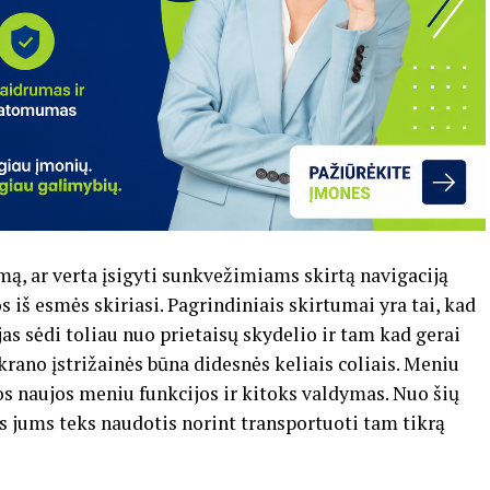
ą, ar verta įsigyti sunkvežimiams skirtą navigaciją
 iš esmės skiriasi. Pagrindiniais skirtumai yra tai, kad
s sėdi toliau nuo prietaisų skydelio ir tam kad gerai
rano įstrižainės būna didesnės keliais coliais. Meniu
os naujos meniu funkcijos ir kitoks valdymas. Nuo šių
s jums teks naudotis norint transportuoti tam tikrą