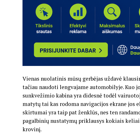
Vienas nuolatinis mūsų gerbėjas uždavė klausim
tačiau naudoti lengvajame automobilyje. Kuo jos
sunkvežimio kabina yra didesnė todėl vairuotoja
matytų tai kas rodoma navigacijos ekrane jos ek
skirtumai yra taip pat ženklūs, nes ten randam
pagalbinių nustatymų priklausys kokiais keliai
krovinį.