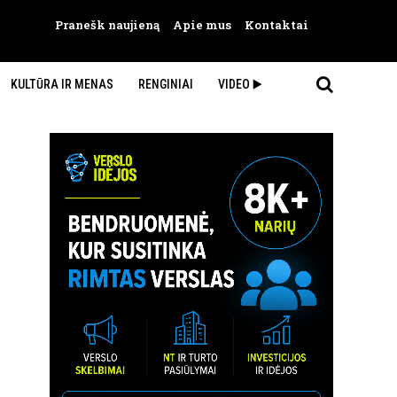
Pranešk naujieną
Apie mus
Kontaktai
KULTŪRA IR MENAS
RENGINIAI
VIDEO ▶️