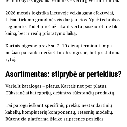
Jei nurodytas ilgesnis terminas – verta jį vertinti rimtai.
2026 metais logistika Lietuvoje veikia gana efektyviai,
tačiau tiekimo grandinės vis dar jautrios. Ypač technikos
segmente. Todėl prieš užsakant verta pasižiūrėti ne tik
kainą, bet ir realų pristatymo laiką.
Kartais pigesnė prekė su 7–10 dienų terminu tampa
mažiau patraukli nei šiek tiek brangesnė, bet pristatoma
rytoj.
Asortimentas: stiprybė ar perteklius?
Varle.lt katalogas – platus. Kartais net per platus.
Tūkstančiai kategorijų, dešimtys tūkstančių produktų.
Tai patogu ieškant specifinių prekių: nestandartinių
kabelių, kompiuterių komponentų, retesnių modelių.
Būtent čia platforma išlaiko stipresnes pozicijas.