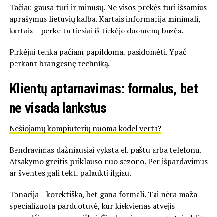
Tačiau gausa turi ir minusų. Ne visos prekės turi išsamius
aprašymus lietuvių kalba. Kartais informacija minimali,
kartais – perkelta tiesiai iš tiekėjo duomenų bazės.
Pirkėjui tenka pačiam papildomai pasidomėti. Ypač
perkant brangesnę techniką.
Klientų aptarnavimas: formalus, bet
ne visada lankstus
Nešiojamų kompiuterių nuoma kodel verta?
Bendravimas dažniausiai vyksta el. paštu arba telefonu.
Atsakymo greitis priklauso nuo sezono. Per išpardavimus
ar šventes gali tekti palaukti ilgiau.
Tonacija – korektiška, bet gana formali. Tai nėra maža
specializuota parduotuvė, kur kiekvienas atvejis