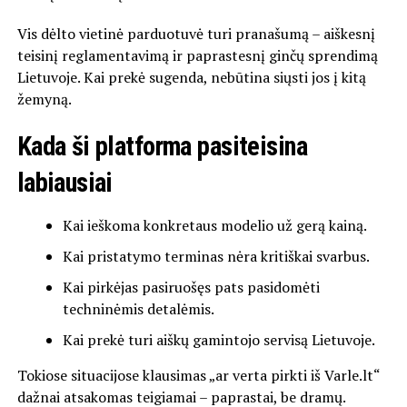
Vis dėlto vietinė parduotuvė turi pranašumą – aiškesnį
teisinį reglamentavimą ir paprastesnį ginčų sprendimą
Lietuvoje. Kai prekė sugenda, nebūtina siųsti jos į kitą
žemyną.
Kada ši platforma pasiteisina
labiausiai
Kai ieškoma konkretaus modelio už gerą kainą.
Kai pristatymo terminas nėra kritiškai svarbus.
Kai pirkėjas pasiruošęs pats pasidomėti
techninėmis detalėmis.
Kai prekė turi aiškų gamintojo servisą Lietuvoje.
Tokiose situacijose klausimas „ar verta pirkti iš Varle.lt“
dažnai atsakomas teigiamai – paprastai, be dramų.