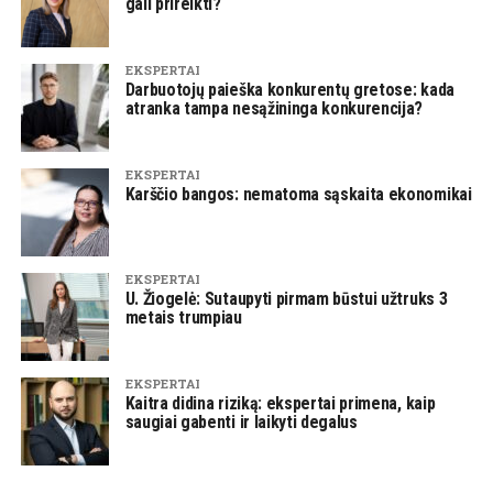
gali prireikti?
EKSPERTAI
Darbuotojų paieška konkurentų gretose: kada
atranka tampa nesąžininga konkurencija?
EKSPERTAI
Karščio bangos: nematoma sąskaita ekonomikai
EKSPERTAI
U. Žiogelė: Sutaupyti pirmam būstui užtruks 3
metais trumpiau
EKSPERTAI
Kaitra didina riziką: ekspertai primena, kaip
saugiai gabenti ir laikyti degalus