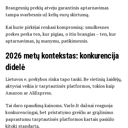
Brangesnių prekių atveju garantinis aptarnavimas
tampa svarbesnis už kelių eurų skirtumą.
Kai kurie pirkėjai renkasi kompromisą: smulkesnes
prekes perka ten, kur pigiau, o itin brangias – ten, kur
aptarnavimas, jų manymu, patikimesnis.
2026 metų kontekstas: konkurencija
didelė
Lietuvos e. prekybos rinka tapo tanki. Be vietinių žaidėjų,
aktyviai veikia ir tarptautinės platformos, tokios kaip
Amazon
ar
AliExpress
.
Tai daro spaudimą kainoms. Varle.lt dažnai reaguoja
konkurencingai, bet pristatymo greičiu ar grąžinimo
paprastumu tarptautinės platformos kartais pasiūlo
kitokį standartą.