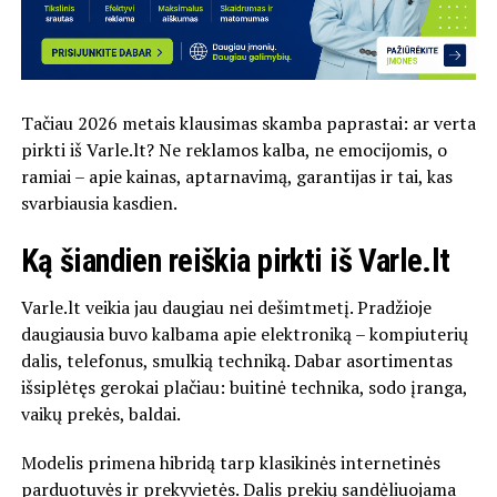
Tačiau 2026 metais klausimas skamba paprastai: ar verta
pirkti iš Varle.lt? Ne reklamos kalba, ne emocijomis, o
ramiai – apie kainas, aptarnavimą, garantijas ir tai, kas
svarbiausia kasdien.
Ką šiandien reiškia pirkti iš Varle.lt
Varle.lt veikia jau daugiau nei dešimtmetį. Pradžioje
daugiausia buvo kalbama apie elektroniką – kompiuterių
dalis, telefonus, smulkią techniką. Dabar asortimentas
išsiplėtęs gerokai plačiau: buitinė technika, sodo įranga,
vaikų prekės, baldai.
Modelis primena hibridą tarp klasikinės internetinės
parduotuvės ir prekyvietės. Dalis prekių sandėliuojama