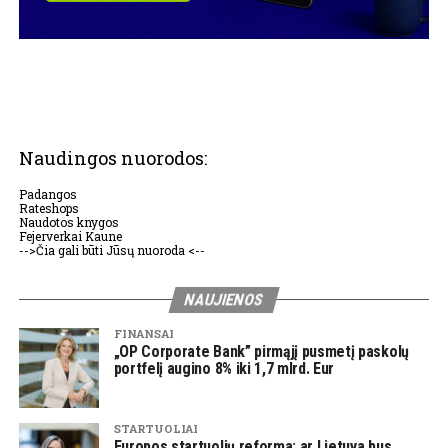
Naudingos nuorodos:
Padangos
Rateshops
Naudotos knygos
Fejerverkai Kaune
-->Čia gali būti Jūsų nuoroda <--
NAUJIENOS
FINANSAI
„OP Corporate Bank” pirmąjį pusmetį paskolų
portfelį augino 8% iki 1,7 mlrd. Eur
STARTUOLIAI
Europos startuolių reforma: ar Lietuva bus