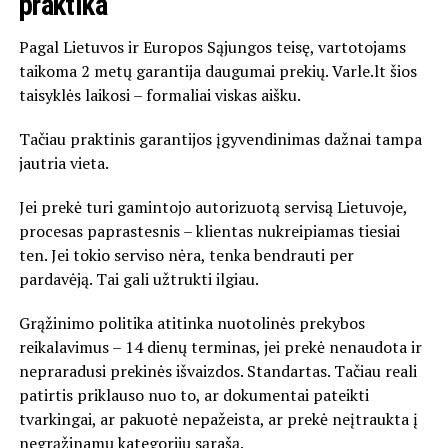
praktika
Pagal Lietuvos ir Europos Sąjungos teisę, vartotojams
taikoma 2 metų garantija daugumai prekių. Varle.lt šios
taisyklės laikosi – formaliai viskas aišku.
Tačiau praktinis garantijos įgyvendinimas dažnai tampa
jautria vieta.
Jei prekė turi gamintojo autorizuotą servisą Lietuvoje,
procesas paprastesnis – klientas nukreipiamas tiesiai
ten. Jei tokio serviso nėra, tenka bendrauti per
pardavėją. Tai gali užtrukti ilgiau.
Grąžinimo politika atitinka nuotolinės prekybos
reikalavimus – 14 dienų terminas, jei prekė nenaudota ir
nepraradusi prekinės išvaizdos. Standartas. Tačiau reali
patirtis priklauso nuo to, ar dokumentai pateikti
tvarkingai, ar pakuotė nepažeista, ar prekė neįtraukta į
negrąžinamų kategorijų sąrašą.