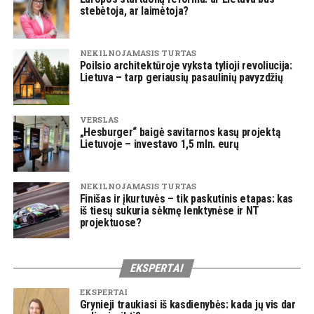
stebėtoja, ar laimėtoja?
NEKILNOJAMASIS TURTAS
Poilsio architektūroje vyksta tylioji revoliucija:
Lietuva – tarp geriausių pasaulinių pavyzdžių
VERSLAS
„Hesburger“ baigė savitarnos kasų projektą
Lietuvoje – investavo 1,5 mln. eurų
NEKILNOJAMASIS TURTAS
Finišas ir įkurtuvės – tik paskutinis etapas: kas
iš tiesų sukuria sėkmę lenktynėse ir NT
projektuose?
EKSPERTAI
EKSPERTAI
Grynieji traukiasi iš kasdienybės: kada jų vis dar