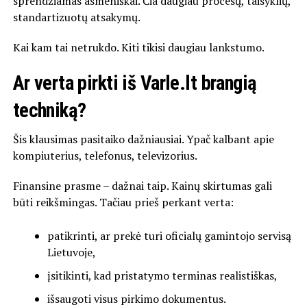
sprendžiamas asmeniškai. Čia daugiau procesų, taisyklių,
standartizuotų atsakymų.
Kai kam tai netrukdo. Kiti tikisi daugiau lankstumo.
Ar verta pirkti iš Varle.lt brangią
techniką?
Šis klausimas pasitaiko dažniausiai. Ypač kalbant apie
kompiuterius, telefonus, televizorius.
Finansine prasme – dažnai taip. Kainų skirtumas gali
būti reikšmingas. Tačiau prieš perkant verta:
patikrinti, ar prekė turi oficialų gamintojo servisą
Lietuvoje,
įsitikinti, kad pristatymo terminas realistiškas,
išsaugoti visus pirkimo dokumentus.