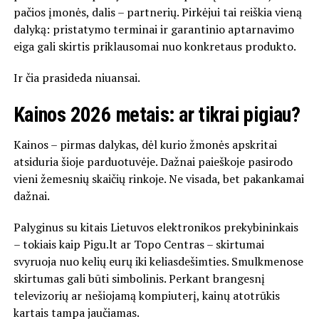
pačios įmonės, dalis – partnerių. Pirkėjui tai reiškia vieną
dalyką: pristatymo terminai ir garantinio aptarnavimo
eiga gali skirtis priklausomai nuo konkretaus produkto.
Ir čia prasideda niuansai.
Kainos 2026 metais: ar tikrai pigiau?
Kainos – pirmas dalykas, dėl kurio žmonės apskritai
atsiduria šioje parduotuvėje. Dažnai paieškoje pasirodo
vieni žemesnių skaičių rinkoje. Ne visada, bet pakankamai
dažnai.
Palyginus su kitais Lietuvos elektronikos prekybininkais
– tokiais kaip
Pigu.lt
ar
Topo Centras
– skirtumai
svyruoja nuo kelių eurų iki keliasdešimties. Smulkmenose
skirtumas gali būti simbolinis. Perkant brangesnį
televizorių ar nešiojamą kompiuterį, kainų atotrūkis
kartais tampa jaučiamas.