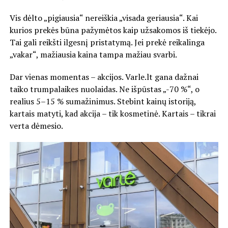
Vis dėlto „pigiausia“ nereiškia „visada geriausia“. Kai
kurios prekės būna pažymėtos kaip užsakomos iš tiekėjo.
Tai gali reikšti ilgesnį pristatymą. Jei prekė reikalinga
„vakar“, mažiausia kaina tampa mažiau svarbi.
Dar vienas momentas – akcijos. Varle.lt gana dažnai
taiko trumpalaikes nuolaidas. Ne išpūstas „-70 %“, o
realius 5–15 % sumažinimus. Stebint kainų istoriją,
kartais matyti, kad akcija – tik kosmetinė. Kartais – tikrai
verta dėmesio.