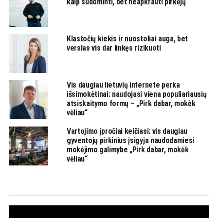
kaip sudominti, bet neapkrauti pirkėjų
Klastočių kiekis ir nuostoliai auga, bet
verslas vis dar linkęs rizikuoti
Vis daugiau lietuvių internete perka
išsimokėtinai: naudojasi viena populiariausių
atsiskaitymo formų – „Pirk dabar, mokėk
vėliau“
Vartojimo įpročiai keičiasi: vis daugiau
gyventojų pirkinius įsigyja naudodamiesi
mokėjimo galimybe „Pirk dabar, mokėk
vėliau“