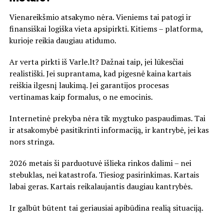
Vienareikšmio atsakymo nėra. Vieniems tai patogi ir
finansiškai logiška vieta apsipirkti. Kitiems – platforma,
kurioje reikia daugiau atidumo.
Ar verta pirkti iš Varle.lt? Dažnai taip, jei lūkesčiai
realistiški. Jei suprantama, kad pigesnė kaina kartais
reiškia ilgesnį laukimą. Jei garantijos procesas
vertinamas kaip formalus, o ne emocinis.
Internetinė prekyba nėra tik mygtuko paspaudimas. Tai
ir atsakomybė pasitikrinti informaciją, ir kantrybė, jei kas
nors stringa.
2026 metais ši parduotuvė išlieka rinkos dalimi – nei
stebuklas, nei katastrofa. Tiesiog pasirinkimas. Kartais
labai geras. Kartais reikalaujantis daugiau kantrybės.
Ir galbūt būtent tai geriausiai apibūdina realią situaciją.