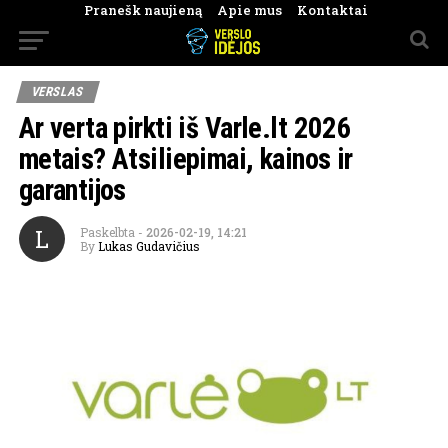
Pranešk naujieną
Apie mus
Kontaktai
VERSLAS
Ar verta pirkti iš Varle.lt 2026
metais? Atsiliepimai, kainos ir
garantijos
L
Paskelbta
-
2026-02-19, 14:21
By
Lukas Gudavičius