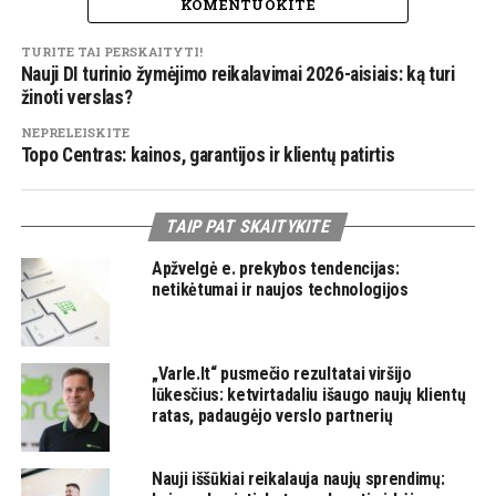
KOMENTUOKITE
TURITE TAI PERSKAITYTI!
Nauji DI turinio žymėjimo reikalavimai 2026-aisiais: ką turi
žinoti verslas?
NEPRELEISKITE
Topo Centras: kainos, garantijos ir klientų patirtis
TAIP PAT SKAITYKITE
Apžvelgė e. prekybos tendencijas:
netikėtumai ir naujos technologijos
„Varle.lt“ pusmečio rezultatai viršijo
lūkesčius: ketvirtadaliu išaugo naujų klientų
ratas, padaugėjo verslo partnerių
Nauji iššūkiai reikalauja naujų sprendimų: