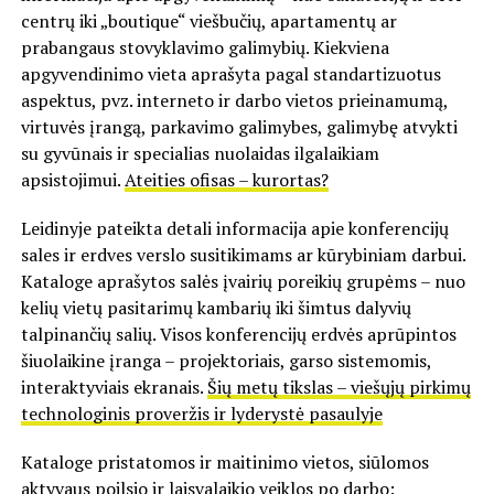
centrų iki „boutique“ viešbučių, apartamentų ar
prabangaus stovyklavimo galimybių. Kiekviena
apgyvendinimo vieta aprašyta pagal standartizuotus
aspektus, pvz. interneto ir darbo vietos prieinamumą,
virtuvės įrangą, parkavimo galimybes, galimybę atvykti
su gyvūnais ir specialias nuolaidas ilgalaikiam
apsistojimui.
Ateities ofisas – kurortas?
Leidinyje pateikta detali informacija apie konferencijų
sales ir erdves verslo susitikimams ar kūrybiniam darbui.
Kataloge aprašytos salės įvairių poreikių grupėms – nuo
kelių vietų pasitarimų kambarių iki šimtus dalyvių
talpinančių salių. Visos konferencijų erdvės aprūpintos
šiuolaikine įranga – projektoriais, garso sistemomis,
interaktyviais ekranais.
Šių metų tikslas – viešųjų pirkimų
technologinis proveržis ir lyderystė pasaulyje
Kataloge pristatomos ir maitinimo vietos, siūlomos
aktyvaus poilsio ir laisvalaikio veiklos po darbo: