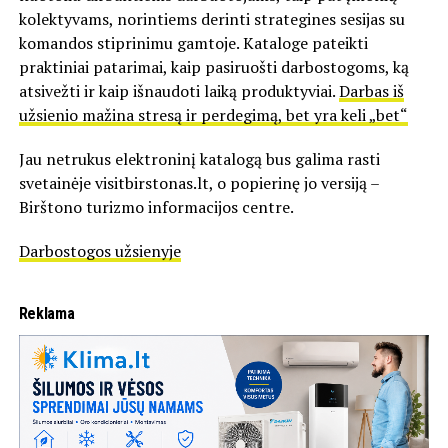
kolektyvams, norintiems derinti strategines sesijas su
komandos stiprinimu gamtoje. Kataloge pateikti
praktiniai patarimai, kaip pasiruošti darbostogoms, ką
atsivežti ir kaip išnaudoti laiką produktyviai.
Darbas iš
užsienio mažina stresą ir perdegimą, bet yra keli „bet“
Jau netrukus elektroninį katalogą bus galima rasti
svetainėje visitbirstonas.lt, o popierinę jo versiją –
Birštono turizmo informacijos centre.
Darbostogos užsienyje
Reklama