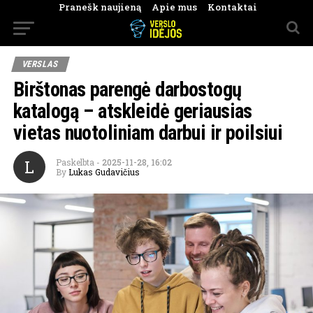
Pranešk naujieną
Apie mus
Kontaktai
VERSLAS
Birštonas parengė darbostogų
katalogą – atskleidė geriausias
vietas nuotoliniam darbui ir poilsiui
L
Paskelbta
-
2025-11-28, 16:02
By
Lukas Gudavičius