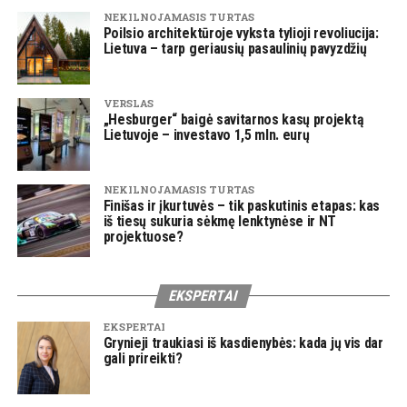
NEKILNOJAMASIS TURTAS
Poilsio architektūroje vyksta tylioji revoliucija:
Lietuva – tarp geriausių pasaulinių pavyzdžių
VERSLAS
„Hesburger“ baigė savitarnos kasų projektą
Lietuvoje – investavo 1,5 mln. eurų
NEKILNOJAMASIS TURTAS
Finišas ir įkurtuvės – tik paskutinis etapas: kas
iš tiesų sukuria sėkmę lenktynėse ir NT
projektuose?
EKSPERTAI
EKSPERTAI
Grynieji traukiasi iš kasdienybės: kada jų vis dar
gali prireikti?