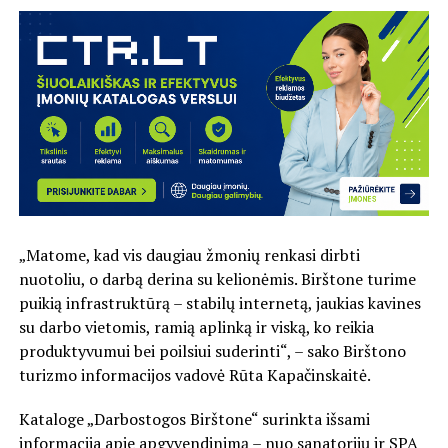
„Matome, kad vis daugiau žmonių renkasi dirbti
nuotoliu, o darbą derina su kelionėmis. Birštone turime
puikią infrastruktūrą – stabilų internetą, jaukias kavines
su darbo vietomis, ramią aplinką ir viską, ko reikia
produktyvumui bei poilsiui suderinti“, – sako Birštono
turizmo informacijos vadovė Rūta Kapačinskaitė.
Kataloge „Darbostogos Birštone“ surinkta išsami
informacija apie apgyvendinimą – nuo sanatorijų ir SPA