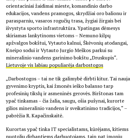
orientaciniai žaidimai mieste, komandinio darbo
edukacijos, vandens pramogos, skrydžiai oro balionu ir
parasparniu, vasaros rogučių trasa, žygiai žirgais bei
išvystyta sporto infrastruktūra. Ypatingas dėmesys
skiriamas lankytinoms vietoms – Nemuno kilpų
apžvalgos bokštui, Vytauto kalnui, Škėvonių atodangai,
Kneipo sodui ir Vytauto Jurgio Meškos parkui su
mineralinio vandens garinimo bokštu „Druskupis“.
Lietuvoje vis labiau populiarėja darbostogos
„Darbostogos – tai ne tik galimybė dirbti kitur. Tai nauja
gyvenimo kryptis, kai žmonės ieško balanso tarp
profesinių tikslų ir asmeninės gerovės. Birštonas tam
ypač tinkamas – čia žalia, saugu, ošia pušynai, kurorte
gilios mineralinio vandens ir sveikatinimo tradicijos,“ –
pabrėžia R. Kapačinskaitė.
Kurortas ypač tinka IT specialistams, kūrėjams, kitiems
nuotoliu dirbantiems darbuotojams, taip pat įmonių