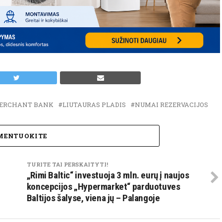
ERCHANT BANK
LIUTAURAS PLADIS
NUMAI REZERVACIJOS
MENTUOKITE
TURITE TAI PERSKAITYTI!
„Rimi Baltic“ investuoja 3 mln. eurų į naujos
koncepcijos „Hypermarket“ parduotuves
Baltijos šalyse, viena jų – Palangoje