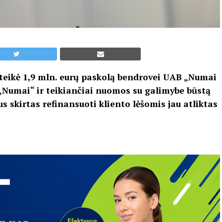
eikė 1,9 mln. eurų paskolą bendrovei UAB „Numai
u „Numai“ ir teikiančiai nuomos su galimybe būstą
s skirtas refinansuoti kliento lėšomis jau atliktas