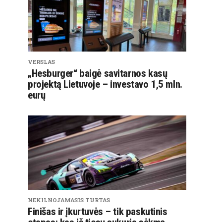
VERSLAS
„Hesburger“ baigė savitarnos kasų
projektą Lietuvoje – investavo 1,5 mln.
eurų
NEKILNOJAMASIS TURTAS
Finišas ir įkurtuvės – tik paskutinis