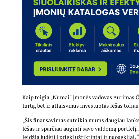
Kaip teigia „Numai“ įmonės vadovas Aurimas Či
turtą, bet ir atlaisvinus investuotas lėšas tolia
„Šis finansavimas suteikia mums daugiau lanks
lėšas ir sparčiau auginti savo valdomą portfelį.
leidžia judėti į priekį užtikrintai ir nuosekliai. 