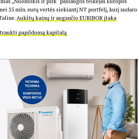
omas „Nuomokis ir pirk“ paslaugos teikėjas Europos
ei 35 mln. eurų vertės siekiantį NT portfelį, kurį sudaro
Taline.
Aukštų kainų ir augančio EURIBOR įtaka
itraukti papildomą kapitalą