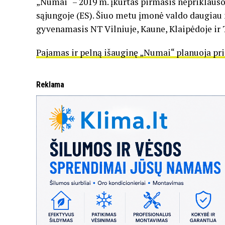
„Numai“ – 2019 m. įkurtas pirmasis nepriklaus
sąjungoje (ES). Šiuo metu įmonė valdo daugiau n
gyvenamasis NT Vilniuje, Kaune, Klaipėdoje ir 
Pajamas ir pelną išauginę „Numai“ planuoja pr
Reklama