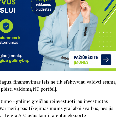
agus, finansavimas leis ne tik efektyviau valdyti esamą
u plėsti valdomą NT portfelį.
tumo – galime greičiau reinvestuoti jau investuotas
 Partnerių pasitikėjimas mums yra labai svarbus, nes jis
“, – teigia A. Čiagus
Jauni talentai eksporte