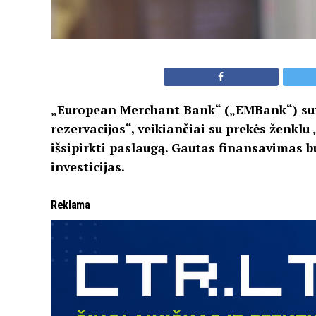
„European Merchant Bank“ („EMBank“) sut
rezervacijos“, veikiančiai su prekės ženkl
išsipirkti paslaugą. Gautas finansavimas bu
investicijas.
Reklama