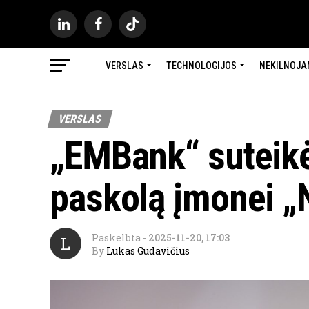
VERSLAS
TECHNOLOGIJOS
NEKILNOJA
VERSLAS
„EMBank“ suteikė
paskolą įmonei 
Paskelbta
-
2025-11-20, 17:03
L
By
Lukas Gudavičius