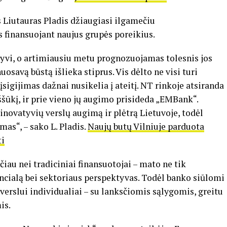
 Liutauras Pladis džiaugiasi ilgamečiu
s finansuojant naujus grupės poreikius.
tyvi, o artimiausiu metu prognozuojamas tolesnis jos
osavą būstą išlieka stiprus. Vis dėlto ne visi turi
sigijimas dažnai nusikelia į ateitį. NT rinkoje atsiranda
ššūkį, ir prie vieno jų augimo prisideda „EMBank“.
 inovatyvių verslų augimą ir plėtrą Lietuvoje, todėl
as“, – sako L. Pladis.
Naujų butų Vilniuje parduota
ti
au nei tradiciniai finansuotojai – mato ne tik
tencialą bei sektoriaus perspektyvas. Todėl banko siūlomi
erslui individualiai – su lanksčiomis sąlygomis, greitu
is.