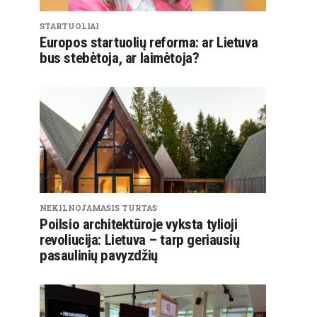
STARTUOLIAI
Europos startuolių reforma: ar Lietuva
bus stebėtoja, ar laimėtoja?
NEKILNOJAMASIS TURTAS
Poilsio architektūroje vyksta tylioji
revoliucija: Lietuva – tarp geriausių
pasaulinių pavyzdžių