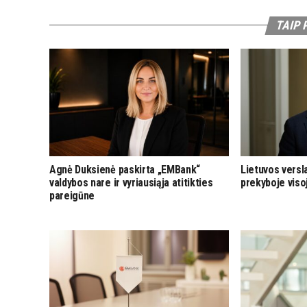
TAIP 
Agnė Duksienė paskirta „EMBank“
Lietuvos versla
valdybos nare ir vyriausiąja atitikties
prekyboje viso
pareigūne