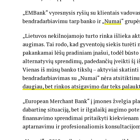
„EMBank“ vyresnysis ryšių su klientais vadovas
bendradarbiavimu tarp banko ir „
Numai
“ grupė
„Lietuvos nekilnojamojo turto rinka išlieka ak
augimas. Tai rodo, kad gyventojų siekis turėti nu
pakankamai lėšų pradiniam įnašui, todėl būsto į
alternatyvių sprendimų, padedančių įveikti šį i
Vienas iš mūsų banko tikslų – aktyviai skatinti
bendradarbiavimas su „Numai“ nėra atsitiktinum
daugiau, bet rinkos atsigavimo dar teks palauk
„European Merchant Bank“ į įmones žvelgia plači
dabartinę situaciją, bet ir ilgalaikį augimo po
finansavimo sprendimai pritaikyti kiekvienam v
aptarnavimu ir profesionaliomis konsultacijom