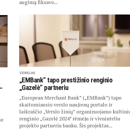
augimą fiksavo...
VERSLAS
„EMBank” tapo prestižinio renginio
„Gazelė” partneriu
–
„European Merchant Bank” („EMBank”) tapo
skaitomiausio verslo naujienų portalo ir
laikraščio „Verslo žinių” organizuojamo kultini
renginio „Gazelė 2024″ rėmėju ir vieninteliu
ie
projekto partneriu banku. Šis projektas...