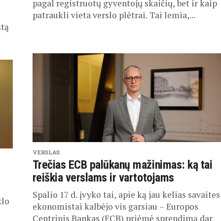
pagal registruotų gyventojų skaičių, bet ir kaip
patraukli vieta verslo plėtrai. Tai lemia,...
stą
VERSLAS
Trečias ECB palūkanų mažinimas: ką tai
reiškia verslams ir vartotojams
Spalio 17 d. įvyko tai, apie ką jau kelias savaites
klo
ekonomistai kalbėjo vis garsiau – Europos
Centrinis Bankas (ECB) priėmė sprendimą dar