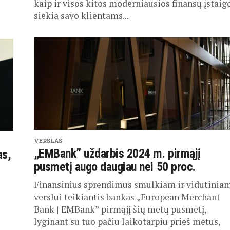
kaip ir visos kitos moderniausios finansų įstaig
siekia savo klientams...
VERSLAS
„EMBank” uždarbis 2024 m. pirmąjį
as,
pusmetį augo daugiau nei 50 proc.
Finansinius sprendimus smulkiam ir vidutinia
verslui teikiantis bankas „European Merchant
Bank | EMBank” pirmąjį šių metų pusmetį,
lyginant su tuo pačiu laikotarpiu prieš metus,