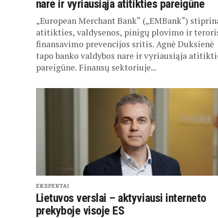
nare ir vyriausiąja atitikties pareigūne
„European Merchant Bank“ („EMBank“) stiprin
atitikties, valdysenos, pinigų plovimo ir terori
finansavimo prevencijos sritis. Agnė Duksienė
tapo banko valdybos nare ir vyriausiąja atitikti
pareigūne. Finansų sektoriuje...
EKSPERTAI
Lietuvos verslai – aktyviausi interneto
prekyboje visoje ES