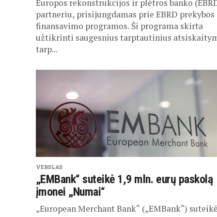
Europos rekonstrukcijos ir plėtros banko (EBR
partneriu, prisijungdamas prie EBRD prekybos
finansavimo programos. Ši programa skirta
užtikrinti saugesnius tarptautinius atsiskaity
tarp...
VERSLAS
„EMBank“ suteikė 1,9 mln. eurų paskolą
įmonei „Numai“
„European Merchant Bank“ („EMBank“) suteik