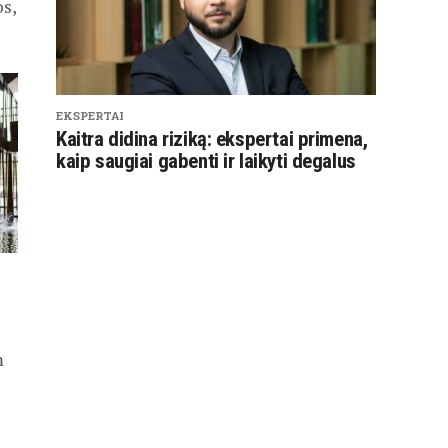
os,
EKSPERTAI
Kaitra didina riziką: ekspertai primena,
kaip saugiai gabenti ir laikyti degalus
m