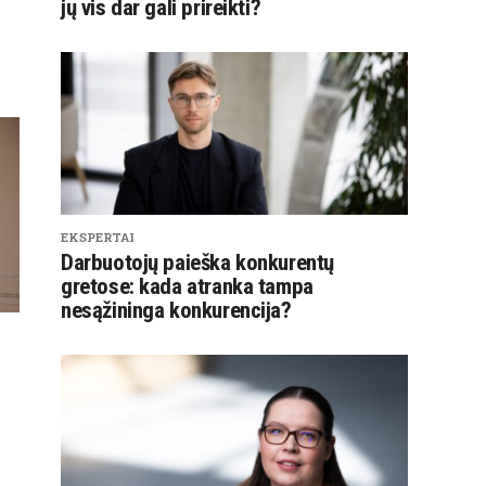
jų vis dar gali prireikti?
EKSPERTAI
Darbuotojų paieška konkurentų
gretose: kada atranka tampa
nesąžininga konkurencija?