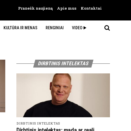
Pranešk naujieną
Apie mus
Kontaktai
KULTŪRA IR MENAS
RENGINIAI
VIDEO ▶️
DIRBTINIS INTELEKTAS
DIRBTINIS INTELEKTAS
Dirbtinis intelektas: mada ar reali