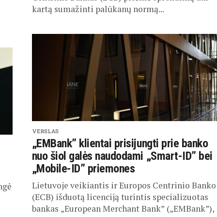
kartą sumažinti palūkanų normą...
VERSLAS
„EMBank” klientai prisijungti prie banko
nuo šiol galės naudodami „Smart-ID” bei
„Mobile-ID” priemones
Lietuvoje veikiantis ir Europos Centrinio Banko
ngė
(ECB) išduotą licenciją turintis specializuotas
bankas „European Merchant Bank” („EMBank”),