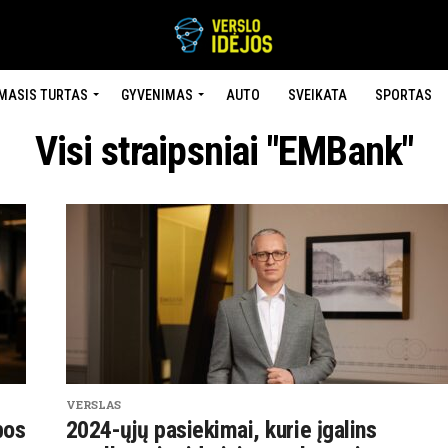
MASIS TURTAS
GYVENIMAS
AUTO
SVEIKATA
SPORTAS
Visi straipsniai "EMBank"
VERSLAS
bos
2024-ųjų pasiekimai, kurie įgalins