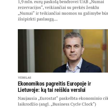
1,9 mln. eurų paskolą bendrovei UAB „Numai
rezervacijos“, veikiančiai su prekės ženklu
„Numai“ ir teikiančiai nuomos su galimybe bū
išsipirkti paslaugą....
VERSLAS
Ekonomikos pagreitis Europoje ir
Lietuvoje: ką tai reiškia verslui
Naujausia „Eurostat“ paskelbta ekonominio ci
laikrodžio (angl. „Business Cycle Clock“)