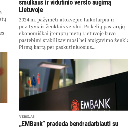
smulkaus ir vidutinio verslo augimą
Lietuvoje
a
stų
2024 m. pažymėti atokvėpio laikotarpiu ir
pozityviais ženklais verslui. Po kelių pastarųjų
es
ekonomiškai įtemptų metų Lietuvoje buvo
pastebimi stabilizavimosi bei atsigavimo ženkla
Pirmą kartą per paskutiniuosius...
VERSLAS
„EMBank” pradeda bendradarbiauti su