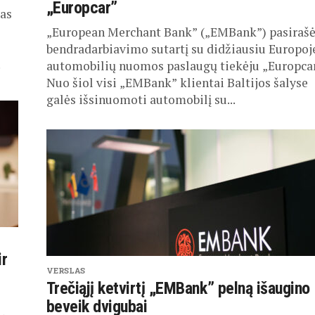
„Europcar”
gas
„European Merchant Bank” („EMBank”) pasiraš
bendradarbiavimo sutartį su didžiausiu Europoj
.
automobilių nuomos paslaugų tiekėju „Europcar
Nuo šiol visi „EMBank” klientai Baltijos šalyse
galės išsinuomoti automobilį su...
ir
VERSLAS
Trečiąjį ketvirtį „EMBank” pelną išaugino
beveik dvigubai