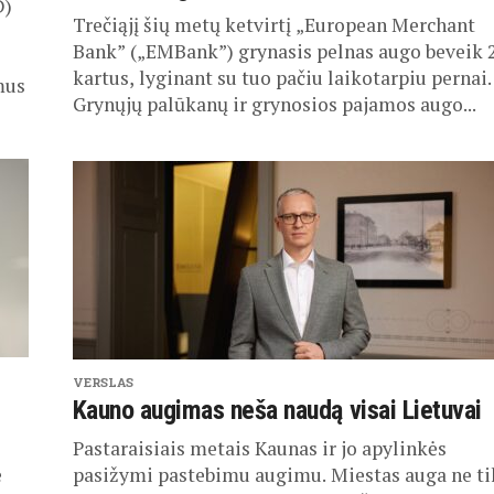
D)
Trečiąjį šių metų ketvirtį „European Merchant
Bank” („EMBank”) grynasis pelnas augo beveik 
kartus, lyginant su tuo pačiu laikotarpiu pernai.
mus
Grynųjų palūkanų ir grynosios pajamos augo...
VERSLAS
Kauno augimas neša naudą visai Lietuvai
Pastaraisiais metais Kaunas ir jo apylinkės
ė
pasižymi pastebimu augimu. Miestas auga ne ti