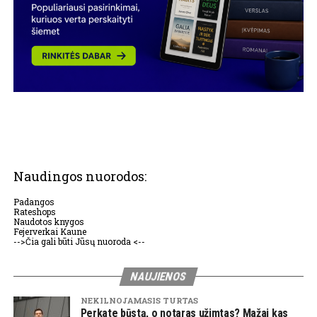
Naudingos nuorodos:
Padangos
Rateshops
Naudotos knygos
Fejerverkai Kaune
-->Čia gali būti Jūsų nuoroda <--
NAUJIENOS
NEKILNOJAMASIS TURTAS
Perkate būstą, o notaras užimtas? Mažai kas