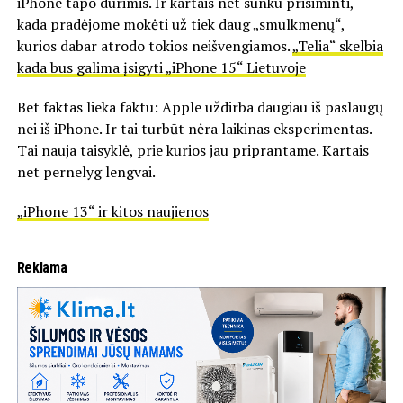
iPhone tapo durimis. Ir kartais net sunku prisiminti,
kada pradėjome mokėti už tiek daug „smulkmenų“,
kurios dabar atrodo tokios neišvengiamos.
„Telia“ skelbia
kada bus galima įsigyti „iPhone 15“ Lietuvoje
Bet faktas lieka faktu: Apple uždirba daugiau iš paslaugų
nei iš iPhone. Ir tai turbūt nėra laikinas eksperimentas.
Tai nauja taisyklė, prie kurios jau priprantame. Kartais
net pernelyg lengvai.
„iPhone 13“ ir kitos naujienos
Reklama