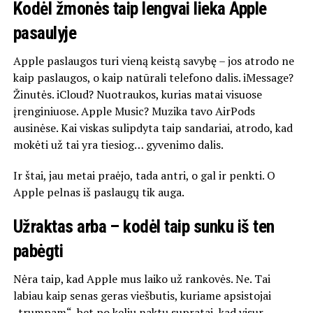
Kodėl žmonės taip lengvai lieka Apple
pasaulyje
Apple paslaugos turi vieną keistą savybę – jos atrodo ne
kaip paslaugos, o kaip natūrali telefono dalis. iMessage?
Žinutės. iCloud? Nuotraukos, kurias matai visuose
įrenginiuose. Apple Music? Muzika tavo AirPods
ausinėse. Kai viskas sulipdyta taip sandariai, atrodo, kad
mokėti už tai yra tiesiog… gyvenimo dalis.
Ir štai, jau metai praėjo, tada antri, o gal ir penkti. O
Apple pelnas iš paslaugų tik auga.
Užraktas arba – kodėl taip sunku iš ten
pabėgti
Nėra taip, kad Apple mus laiko už rankovės. Ne. Tai
labiau kaip senas geras viešbutis, kuriame apsistojai
„trumpam“, bet po kelių naktų supratai, kad visur