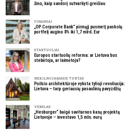
žino, kaip sandorį sutvarkyti greičiau
FINANSAI
„OP Corporate Bank” pirmąjį pusmetį paskolų
portfelį augino 8% iki 1,7 mlrd. Eur
STARTUOLIAI
Europos startuolių reforma: ar Lietuva bus
stebėtoja, ar laimėtoja?
NEKILNOJAMASIS TURTAS
Poilsio architektūroje vyksta tylioji revoliucija:
Lietuva – tarp geriausių pasaulinių pavyzdžių
VERSLAS
„Hesburger“ baigė savitarnos kasų projektą
Lietuvoje – investavo 1,5 mln. eurų