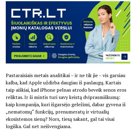
Pastaraisiais metais analitikai – ir ne tik jie – vis garsiau
kalba, kad Apple uždirba daugiau iš paslaugų. Kartais
taip aiškiai, kad iPhone pelnas atrodo beveik senos eros
reliktas. Ir ši mintis turi savy keistą dviprasmiškumą:
kaip kompanija, kuri išgarsėjo geležimi, dabar gyvena iš
„nematomų“ funkcijų, prenumeratų ir virtualių
ekosistemos sienų? Nors, tiesą sakant, gal tai visai
logiška. Gal net neišvengiama.