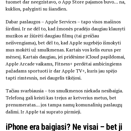
tuomet dar neegzistavo, o App Store pajamos buvo… na,
kuklios, palyginti su šiandien.
Dabar paslaugos – Apple Services – tapo visos mašinos
širdimi. Ir ne dėl to, kad žmonės pradėjo daugiau klausyti
muzikos ar žiūrėti daugiau filmų (tai greičiau
neišvengiama), bet dėl to, kad Apple sugebėjo išmokyti
mus mokėti už smulkmenas. Kartais vos kelis eurus per
mėnesį. Kartais daugiau, jei pridėsime iCloud papildomai,
Apple Arcade vaikams, Fitness+ perdėtai ambicingiems
pažadams sportuoti ir dar Apple TV+, kuris jau spėjo
tapti rimtesnis, nei daugelis tikėjosi.
Tačiau svarbiausia – tos smulkmenos niekada nesibaigia.
Telefoną gali keisti kas trejus ar ketverius metus, bet
prenumeratas… jos tampa namų komunalinių paslaugų
dalimi. Ir Apple tai suprato pirmieji.
iPhone era baigiasi? Ne visai – bet ji