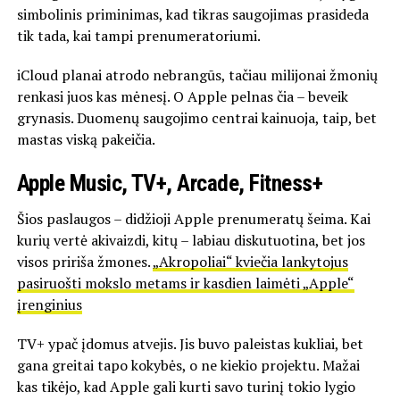
simbolinis priminimas, kad tikras saugojimas prasideda
tik tada, kai tampi prenumeratoriumi.
iCloud planai atrodo nebrangūs, tačiau milijonai žmonių
renkasi juos kas mėnesį. O Apple pelnas čia – beveik
grynasis. Duomenų saugojimo centrai kainuoja, taip, bet
mastas viską pakeičia.
Apple Music, TV+, Arcade, Fitness+
Šios paslaugos – didžioji Apple prenumeratų šeima. Kai
kurių vertė akivaizdi, kitų – labiau diskutuotina, bet jos
visos pririša žmones.
„Akropoliai“ kviečia lankytojus
pasiruošti mokslo metams ir kasdien laimėti „Apple“
įrenginius
TV+ ypač įdomus atvejis. Jis buvo paleistas kukliai, bet
gana greitai tapo kokybės, o ne kiekio projektu. Mažai
kas tikėjo, kad Apple gali kurti savo turinį tokio lygio