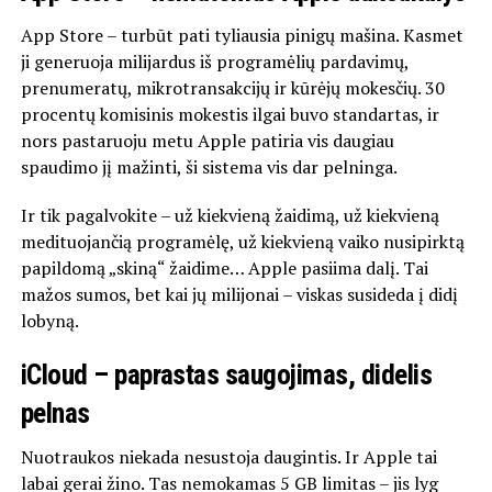
App Store – turbūt pati tyliausia pinigų mašina. Kasmet
ji generuoja milijardus iš programėlių pardavimų,
prenumeratų, mikrotransakcijų ir kūrėjų mokesčių. 30
procentų komisinis mokestis ilgai buvo standartas, ir
nors pastaruoju metu Apple patiria vis daugiau
spaudimo jį mažinti, ši sistema vis dar pelninga.
Ir tik pagalvokite – už kiekvieną žaidimą, už kiekvieną
medituojančią programėlę, už kiekvieną vaiko nusipirktą
papildomą „skiną“ žaidime… Apple pasiima dalį. Tai
mažos sumos, bet kai jų milijonai – viskas susideda į didį
lobyną.
iCloud – paprastas saugojimas, didelis
pelnas
Nuotraukos niekada nesustoja daugintis. Ir Apple tai
labai gerai žino. Tas nemokamas 5 GB limitas – jis lyg