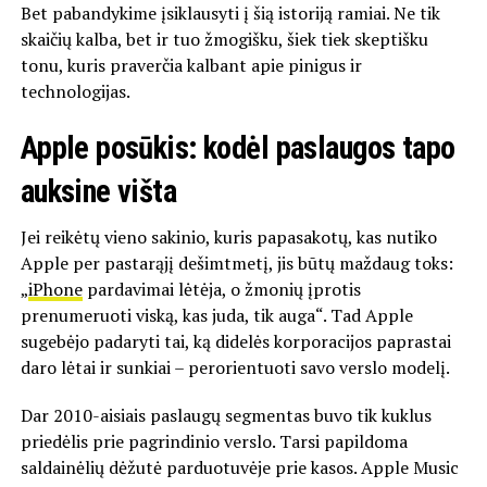
Bet pabandykime įsiklausyti į šią istoriją ramiai. Ne tik
skaičių kalba, bet ir tuo žmogišku, šiek tiek skeptišku
tonu, kuris praverčia kalbant apie pinigus ir
technologijas.
Apple posūkis: kodėl paslaugos tapo
auksine višta
Jei reikėtų vieno sakinio, kuris papasakotų, kas nutiko
Apple per pastarąjį dešimtmetį, jis būtų maždaug toks:
„
iPhone
pardavimai lėtėja, o žmonių įprotis
prenumeruoti viską, kas juda, tik auga“. Tad Apple
sugebėjo padaryti tai, ką didelės korporacijos paprastai
daro lėtai ir sunkiai – perorientuoti savo verslo modelį.
Dar 2010-aisiais paslaugų segmentas buvo tik kuklus
priedėlis prie pagrindinio verslo. Tarsi papildoma
saldainėlių dėžutė parduotuvėje prie kasos. Apple Music