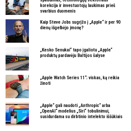
korekcija ir investuotojų laukimas prieš
svarbius duomenis
Kaip Steve Jobs sugrįžo į „Apple“ ir per 90
dienų išgelbėjo įmonę?
„Kesko Senukai“ tapo įgaliotu „Apple“
produktų pardavėju Baltijos šalyse
„Apple Watch Series 11“: viskas, ką reikia
žinoti
„Apple“ gali naudoti „Anthropic“ arba
„OpenAI“ modelius „Siri“ tobulinimui,
susidurdama su dirbtinio intelekto iššūkiais