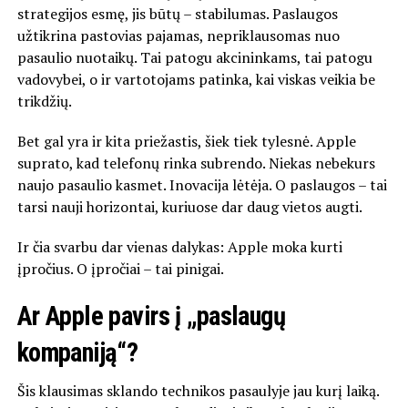
strategijos esmę, jis būtų – stabilumas. Paslaugos
užtikrina pastovias pajamas, nepriklausomas nuo
pasaulio nuotaikų. Tai patogu akcininkams, tai patogu
vadovybei, o ir vartotojams patinka, kai viskas veikia be
trikdžių.
Bet gal yra ir kita priežastis, šiek tiek tylesnė. Apple
suprato, kad telefonų rinka subrendo. Niekas nebekurs
naujo pasaulio kasmet. Inovacija lėtėja. O paslaugos – tai
tarsi nauji horizontai, kuriuose dar daug vietos augti.
Ir čia svarbu dar vienas dalykas: Apple moka kurti
įpročius. O įpročiai – tai pinigai.
Ar Apple pavirs į „paslaugų
kompaniją“?
Šis klausimas sklando technikos pasaulyje jau kurį laiką.