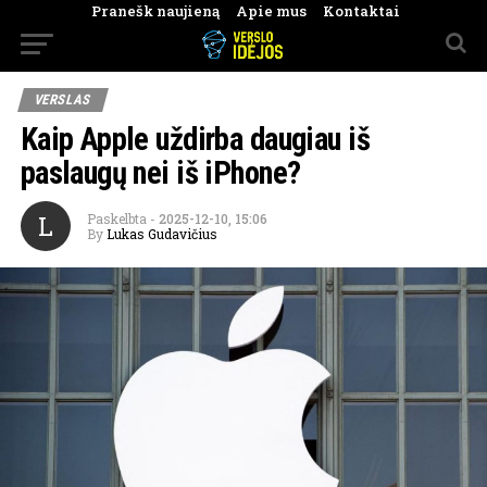
Pranešk naujieną
Apie mus
Kontaktai
VERSLAS
Kaip Apple uždirba daugiau iš
paslaugų nei iš iPhone?
L
Paskelbta
-
2025-12-10, 15:06
By
Lukas Gudavičius