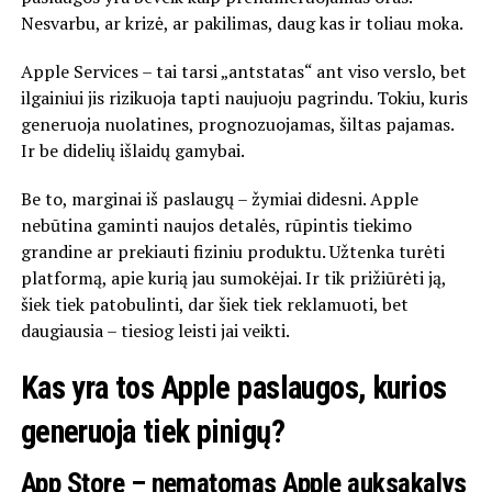
Nesvarbu, ar krizė, ar pakilimas, daug kas ir toliau moka.
Apple Services – tai tarsi „antstatas“ ant viso verslo, bet
ilgainiui jis rizikuoja tapti naujuoju pagrindu. Tokiu, kuris
generuoja nuolatines, prognozuojamas, šiltas pajamas.
Ir be didelių išlaidų gamybai.
Be to, marginai iš paslaugų – žymiai didesni. Apple
nebūtina gaminti naujos detalės, rūpintis tiekimo
grandine ar prekiauti fiziniu produktu. Užtenka turėti
platformą, apie kurią jau sumokėjai. Ir tik prižiūrėti ją,
šiek tiek patobulinti, dar šiek tiek reklamuoti, bet
daugiausia – tiesiog leisti jai veikti.
Kas yra tos Apple paslaugos, kurios
generuoja tiek pinigų?
App Store – nematomas Apple auksakalys