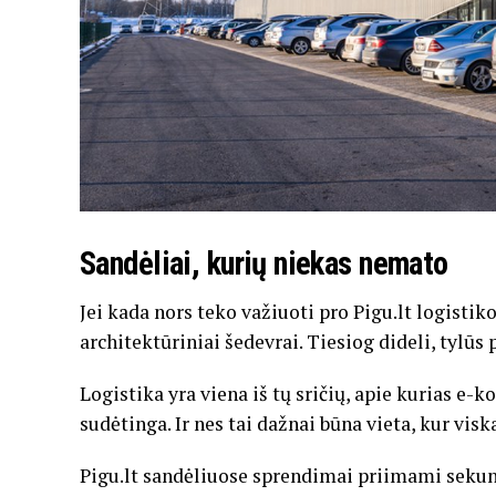
Sandėliai, kurių niekas nemato
Jei kada nors teko važiuoti pro Pigu.lt logistik
architektūriniai šedevrai. Tiesiog dideli, tylūs 
Logistika yra viena iš tų sričių, apie kurias e-
sudėtinga. Ir nes tai dažnai būna vieta, kur vis
Pigu.lt sandėliuose sprendimai priimami sekund