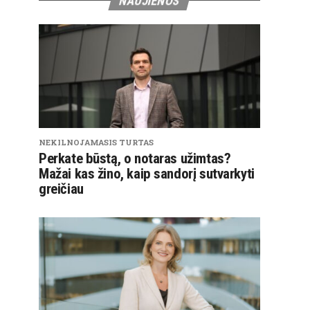
NAUJIENOS
NEKILNOJAMASIS TURTAS
Perkate būstą, o notaras užimtas?
Mažai kas žino, kaip sandorį sutvarkyti
greičiau