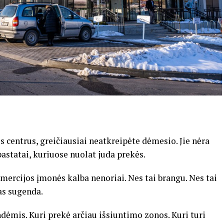
os centrus, greičiausiai neatkreipėte dėmesio. Jie nėra
pastatai, kuriuose nuolat juda prekės.
komercijos įmonės kalba nenoriai. Nes tai brangu. Nes tai
kas sugenda.
ėmis. Kuri prekė arčiau išsiuntimo zonos. Kuri turi