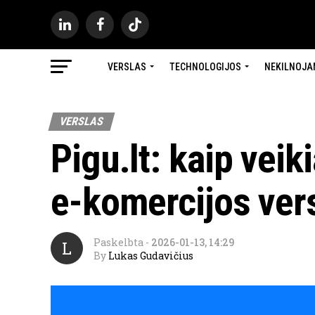
VERSLAS
TECHNOLOGIJOS
NEKILNOJA
VERSLAS
Pigu.lt: kaip veik
e-komercijos vers
Paskelbta
-
2026-01-13, 14:29
L
By
Lukas Gudavičius