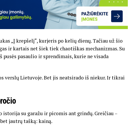
kas „Į krepšelį“, kurjeris po kelių dienų. Tačiau už šio
gas ir kartais net šiek tiek chaotiškas mechanizmas. Su
 iš pusės pasaulio ir sprendimais, kurie ne visada
 verslų Lietuvoje. Bet jis neatsirado iš niekur. Ir tikrai
pročio
 istorija su garažu ir picomis ant grindų. Greičiau –
bet jautrų tašką: kainą.