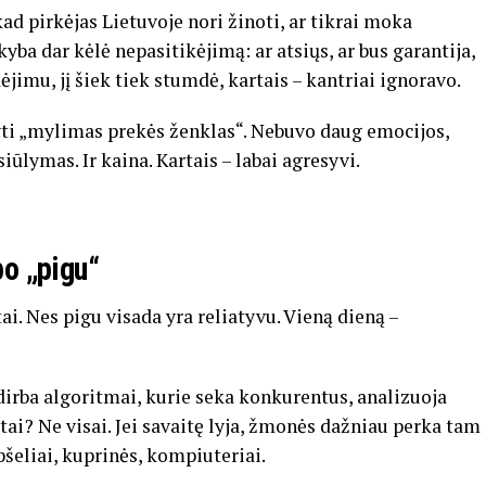
ad pirkėjas Lietuvoje nori žinoti, ar tikrai moka
yba dar kėlė nepasitikėjimą: ar atsiųs, ar bus garantija,
ėjimu, jį šiek tiek stumdė, kartais – kantriai ignoravo.
dyti „mylimas prekės ženklas“. Nebuvo daug emocijos,
siūlymas. Ir kaina. Kartais – labai agresyvi.
po „pigu“
ai. Nes pigu visada yra reliatyvu. Vieną dieną –
 dirba algoritmai, kurie seka konkurentus, analizuoja
ai? Ne visai. Jei savaitę lyja, žmonės dažniau perka tam
pšeliai, kuprinės, kompiuteriai.