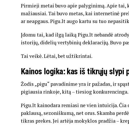
Pirmieji metai buvo apie palyginimą. Apie tai, k
mažiausiai. Tai buvo metas, kai internetinė prek
ar neapgaus. Pigu.lt augo kartu su tuo nepasitik
Įdomu tai, kad ilgą laiką Pigu.lt nebandė atro
istorijų, didelių vertybinių deklaracijų. Buvo pa
Tai veikė. Lėtai, bet užtikrintai.
Kainos logika: kas iš tikrųjų slypi 
Žodis „pigu“ pavadinime yra ir pažadas, ir spąst
pigiausia rinkoje, kitą – tiesiog konkurencinga.
Pigu.lt kainodara remiasi ne vien intuicija. Čia
paklausą, sezoniškumą, net orus. Skamba perdėt
tikras prekes. Jei artėja mokyklos pradžia – kre