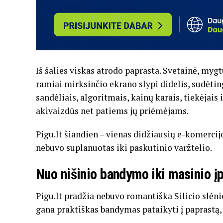
Iš šalies viskas atrodo paprasta. Svetainė, mygtu
ramiai mirksinčio ekrano slypi didelis, sudėtin
sandėliais, algoritmais, kainų karais, tiekėjais
akivaizdūs net patiems jų priėmėjams.
Pigu.lt šiandien – vienas didžiausių e-komercijos
nebuvo suplanuotas iki paskutinio varžtelio.
Nuo nišinio bandymo iki masinio į
Pigu.lt pradžia nebuvo romantiška Silicio slėnio
gana praktiškas bandymas pataikyti į paprastą, 