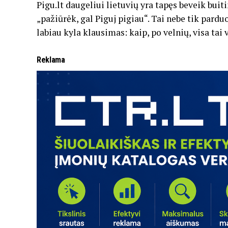
Pigu.lt daugeliui lietuvių yra tapęs beveik buit
„pažiūrėk, gal Piguj pigiau“. Tai nebe tik parduo
labiau kyla klausimas: kaip, po velnių, visa tai 
Reklama