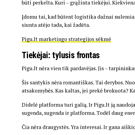
būti perkelta. Kuri – grąžinta tiekėjui. Kiekvien
Įdomu tai, kad būtent logistika dažnai nulemia, 
siunta atėjo tada, kai žadėta.
Pigu.lt marketingo strategijos sėkmė
Tiekėjai: tylusis frontas
Pigu.lt nėra vien tik pardavėjas. Jis – tarpininka
Šis santykis nėra romantiškas. Tai derybos. Nuo
atsakomybės. Kas kaltas, jei prekė brokuota? 
Didelė platforma turi galią. Ir Pigu.lt ją naudoja
sugenda, sugenda ir platforma. Todėl daug ener
Čia nėra draugystės. Yra interesai. Ir gana aiški