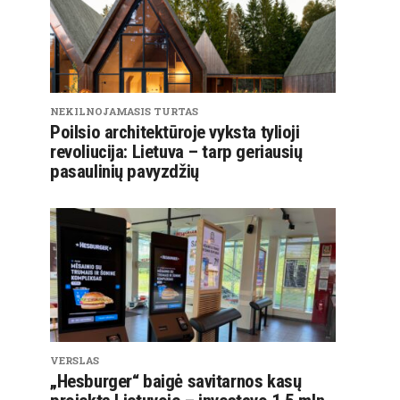
NEKILNOJAMASIS TURTAS
Poilsio architektūroje vyksta tylioji
revoliucija: Lietuva – tarp geriausių
pasaulinių pavyzdžių
VERSLAS
„Hesburger“ baigė savitarnos kasų