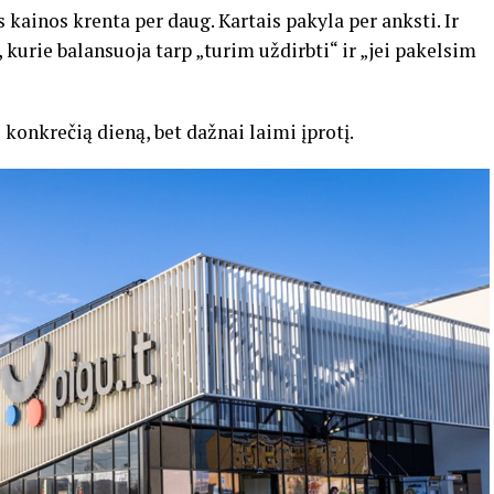
s kainos krenta per daug. Kartais pakyla per anksti. Ir
kurie balansuoja tarp „turim uždirbti“ ir „jei pakelsim
 konkrečią dieną, bet dažnai laimi įprotį.