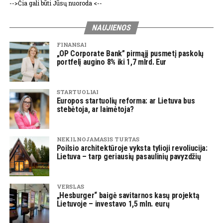
-->Čia gali būti Jūsų nuoroda <--
NAUJIENOS
FINANSAI
„OP Corporate Bank” pirmąjį pusmetį paskolų
portfelį augino 8% iki 1,7 mlrd. Eur
STARTUOLIAI
Europos startuolių reforma: ar Lietuva bus
stebėtoja, ar laimėtoja?
NEKILNOJAMASIS TURTAS
Poilsio architektūroje vyksta tylioji revoliucija:
Lietuva – tarp geriausių pasaulinių pavyzdžių
VERSLAS
„Hesburger“ baigė savitarnos kasų projektą
Lietuvoje – investavo 1,5 mln. eurų