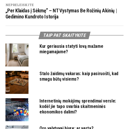
NEPRELEISKITE
„Per Klaidas į Sėkmę” – NT Vystymas Be Rožinių Akinių |
Gedimino Kundroto Istorija
TAIP PAT SKAITYKITE
Kur geriausia statyti lovą mažame
miegamajame?
Stalo žaidimų vakaras: kaip pasiruošti, kad
smagu būtų visiems?
Internetinių mokėjimų sprendimai versle:
kodėl jie tapo svarbia skaitmeninės
ekonomikos dalimi?
Oro valytuvai biure: ar verta?