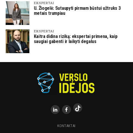
EKSPERTAI
U. Žiogelė: Sutaupyti pirmam būstui užtruks 3
metais trumpiau
EKSPERTAI
Kaitra didina riziką: ekspertai primena, kaip
saugiai gabenti ir laikyti degalus
KONTAKTAI