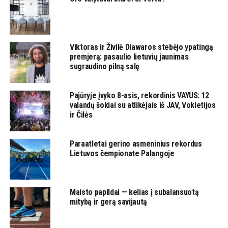
Viktoras ir Živilė Diawaros stebėjo ypatingą
premjerą: pasaulio lietuvių jaunimas
sugraudino pilną salę
Pajūryje įvyko 8-asis, rekordinis VAYUS: 12
valandų šokiai su atlikėjais iš JAV, Vokietijos
ir Čilės
Paraatletai gerino asmeninius rekordus
Lietuvos čempionate Palangoje
Maisto papildai — kelias į subalansuotą
mitybą ir gerą savijautą