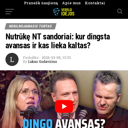
Pranešk naujieną
Apie mus
Kontaktai
NEKILNOJAMASIS TURTAS
Nutrūkę NT sandoriai: kur dingsta
avansas ir kas lieka kaltas?
L
Paskelbta
-
2026-03-08, 13:33
By
Lukas Gudavičius