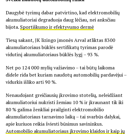
Daugybė tyrimų dabar patvirtino, kad elektromobilių
akumuliatoriai degraduoja daug lėčiau, nei anksčiau
bijota.
Sportiškumo ir efektyvumo dermė
Tiesą sakant, JK lizingo įmonės Arval atliktas 8300
akumuliatoriaus būklės sertifikatų tyrimas parodė
vidutinį akumuliatoriaus būklės lygį – 93 %.
Net po 124 000 mylių važiavimo – tai būtų laikoma
didele rida bet kuriam naudotų automobilių pardavėjui –
vidurkis išliko arti 90 %.
Nenaudojant greičiausių įkrovimo stotelių, neleidžiant
akumuliatoriui nukristi žemiau 10 % ir įkraunant tik iki
80 % galima ženkliai prailginti elektromobilio
akumuliatoriaus tarnavimo laiką – tai svarbūs dalykai,
apie kuriuos reikia šviesti būsimus savininkus.
Automobilio akumuliatoriaus įkrovimo klaidos ir kaip jų