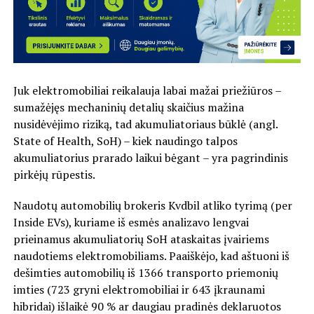
Juk elektromobiliai reikalauja labai mažai priežiūros –
sumažėjęs mechaninių detalių skaičius mažina
nusidėvėjimo riziką, tad akumuliatoriaus būklė (angl.
State of Health, SoH) – kiek naudingo talpos
akumuliatorius prarado laikui bėgant – yra pagrindinis
pirkėjų rūpestis.
Naudotų automobilių brokeris Kvdbil atliko tyrimą (per
Inside EVs), kuriame iš esmės analizavo lengvai
prieinamus akumuliatorių SoH ataskaitas įvairiems
naudotiems elektromobiliams. Paaiškėjo, kad aštuoni iš
dešimties automobilių iš 1366 transporto priemonių
imties (723 gryni elektromobiliai ir 643 įkraunami
hibridai) išlaikė 90 % ar daugiau pradinės deklaruotos