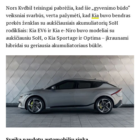
Nors Kvdbil teisingai pabrėžia, kad šie „gyvenimo būdo“
veiksniai svarbūs, verta pažymėti, kad
Kia
buvo bendras
prekės ženklas su aukščiausiais akumuliatorių SoH
rodikliais: Kia EV6 ir Kia e-Niro buvo modeliai su
aukščiausiu SoH, o Kia Sportage ir Optima – įkraunami
hibridai su geriausia akumuliatoriaus būkle.
Sveika naudotų automobilių rinka