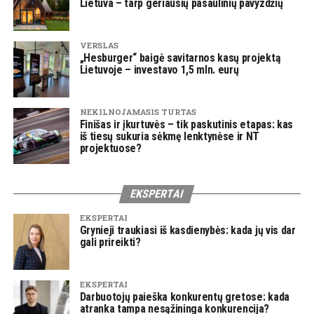
Lietuva – tarp geriausių pasaulinių pavyzdžių
VERSLAS
„Hesburger“ baigė savitarnos kasų projektą
Lietuvoje – investavo 1,5 mln. eurų
NEKILNOJAMASIS TURTAS
Finišas ir įkurtuvės – tik paskutinis etapas: kas
iš tiesų sukuria sėkmę lenktynėse ir NT
projektuose?
EKSPERTAI
EKSPERTAI
Grynieji traukiasi iš kasdienybės: kada jų vis dar
gali prireikti?
EKSPERTAI
Darbuotojų paieška konkurentų gretose: kada
atranka tampa nesąžininga konkurencija?