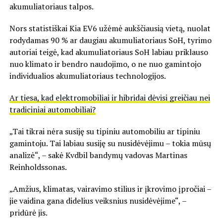
akumuliatoriaus talpos.
Nors statistiškai Kia EV6 užėmė aukščiausią vietą, nuolat
rodydamas 90 % ar daugiau akumuliatoriaus SoH, tyrimo
autoriai teigė, kad akumuliatoriaus SoH labiau priklauso
nuo klimato ir bendro naudojimo, o ne nuo gamintojo
individualios akumuliatoriaus technologijos.
Ar tiesa, kad elektromobiliai ir hibridai dėvisi greičiau nei
tradiciniai automobiliai?
„Tai tikrai nėra susiję su tipiniu automobiliu ar tipiniu
gamintoju. Tai labiau susiję su nusidėvėjimu – tokia mūsų
analizė“, – sakė Kvdbil bandymų vadovas Martinas
Reinholdssonas.
„Amžius, klimatas, vairavimo stilius ir įkrovimo įpročiai –
jie vaidina gana didelius veiksnius nusidėvėjime“, –
pridūrė jis.