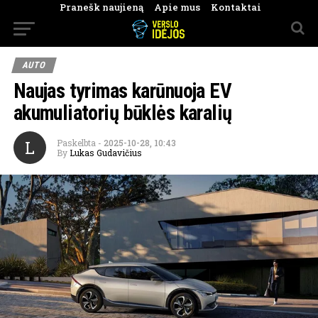
Pranešk naujieną
Apie mus
Kontaktai
AUTO
Naujas tyrimas karūnuoja EV
akumuliatorių būklės karalių
L
Paskelbta
-
2025-10-28, 10:43
By
Lukas Gudavičius