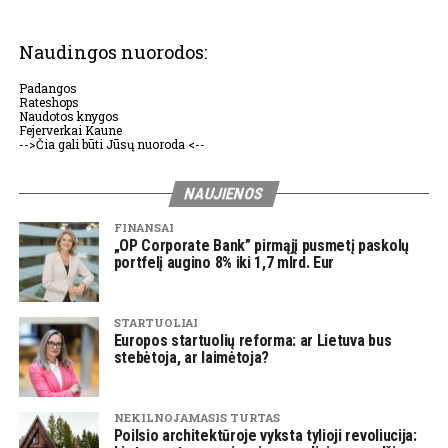
Naudingos nuorodos:
Padangos
Rateshops
Naudotos knygos
Fejerverkai Kaune
-->Čia gali būti Jūsų nuoroda <--
NAUJIENOS
FINANSAI
„OP Corporate Bank” pirmąjį pusmetį paskolų
portfelį augino 8% iki 1,7 mlrd. Eur
STARTUOLIAI
Europos startuolių reforma: ar Lietuva bus
stebėtoja, ar laimėtoja?
NEKILNOJAMASIS TURTAS
Poilsio architektūroje vyksta tylioji revoliucija: