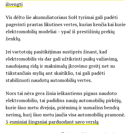
išvengti
Vis dėlto šie akumuliatoriaus SoH tyrimai gali padėti
pagerinti prastas likutines vertes, kurias kenčia kai kurie
elektromobilių modeliai – ypač iš prestižinių prekių
ženklų.
Jei vartotojų pasitikėjimas sustiprės žinant, kad
elektromobilis vis dar gali užtikrinti puikų važiavimą,
naudojamą ridą ir maksimalų įkrovimo greitį net su
tūkstančiais mylių ant skaitiklio, tai gali padėti
stabilizuoti naudotų automobilių vertes.
Nors tai nėra gera žinia ieškantiems pigaus naudoto
elektromobilio, tai padidins naujų automobilių pirkėjų,
kurie šiuo metu dvejoja, priėmimą ir sumažins bendrą
nerimą, kurį šiuo metu jaučia visa automobilių pramonė.
5 esminiai žingsniai parduodant savo verslą