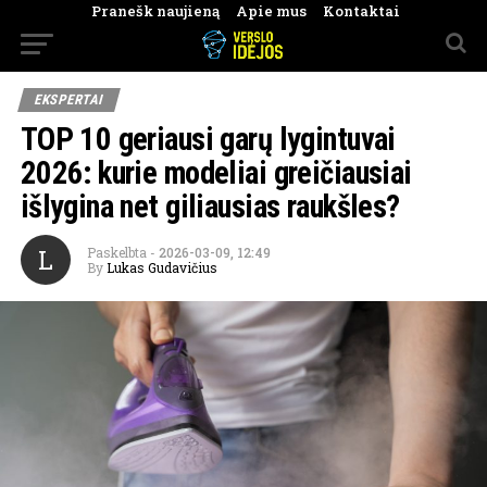
Pranešk naujieną
Apie mus
Kontaktai
EKSPERTAI
TOP 10 geriausi garų lygintuvai
2026: kurie modeliai greičiausiai
išlygina net giliausias raukšles?
L
Paskelbta
-
2026-03-09, 12:49
By
Lukas Gudavičius