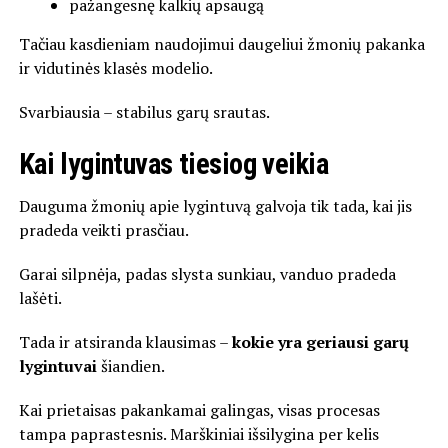
pažangesnę kalkių apsaugą
Tačiau kasdieniam naudojimui daugeliui žmonių pakanka
ir vidutinės klasės modelio.
Svarbiausia – stabilus garų srautas.
Kai lygintuvas tiesiog veikia
Dauguma žmonių apie lygintuvą galvoja tik tada, kai jis
pradeda veikti prasčiau.
Garai silpnėja, padas slysta sunkiau, vanduo pradeda
lašėti.
Tada ir atsiranda klausimas –
kokie yra geriausi garų
lygintuvai
šiandien.
Kai prietaisas pakankamai galingas, visas procesas
tampa paprastesnis. Marškiniai išsilygina per kelis