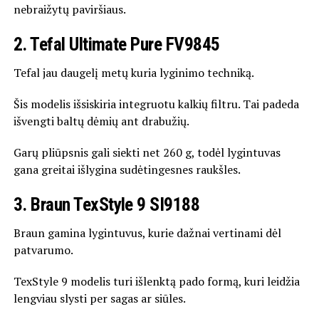
nebraižytų paviršiaus.
2. Tefal Ultimate Pure FV9845
Tefal
jau daugelį metų kuria lyginimo techniką.
Šis modelis išsiskiria integruotu kalkių filtru. Tai padeda
išvengti baltų dėmių ant drabužių.
Garų pliūpsnis gali siekti net 260 g, todėl lygintuvas
gana greitai išlygina sudėtingesnes raukšles.
3. Braun TexStyle 9 SI9188
Braun
gamina lygintuvus, kurie dažnai vertinami dėl
patvarumo.
TexStyle 9 modelis turi išlenktą pado formą, kuri leidžia
lengviau slysti per sagas ar siūles.