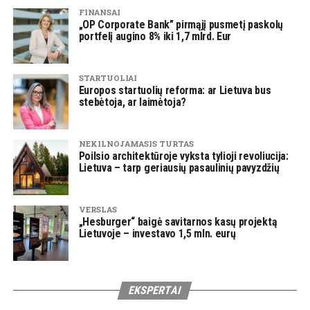
FINANSAI
„OP Corporate Bank” pirmąjį pusmetį paskolų
portfelį augino 8% iki 1,7 mlrd. Eur
STARTUOLIAI
Europos startuolių reforma: ar Lietuva bus
stebėtoja, ar laimėtoja?
NEKILNOJAMASIS TURTAS
Poilsio architektūroje vyksta tylioji revoliucija:
Lietuva – tarp geriausių pasaulinių pavyzdžių
VERSLAS
„Hesburger“ baigė savitarnos kasų projektą
Lietuvoje – investavo 1,5 mln. eurų
EKSPERTAI