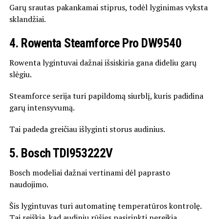
Garų srautas pakankamai stiprus, todėl lyginimas vyksta
sklandžiai.
4. Rowenta Steamforce Pro DW9540
Rowenta
lygintuvai dažnai išsiskiria gana dideliu garų
slėgiu.
Steamforce serija turi papildomą siurblį, kuris padidina
garų intensyvumą.
Tai padeda greičiau išlyginti storus audinius.
5. Bosch TDI953222V
Bosch
modeliai dažnai vertinami dėl paprasto
naudojimo.
Šis lygintuvas turi automatinę temperatūros kontrolę.
Tai reiškia, kad audinių rūšies pasirinkti nereikia.