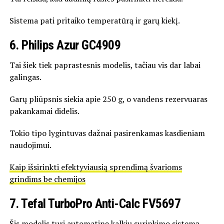
Sistema pati pritaiko temperatūrą ir garų kiekį.
6. Philips Azur GC4909
Tai šiek tiek paprastesnis modelis, tačiau vis dar labai
galingas.
Garų pliūpsnis siekia apie 250 g, o vandens rezervuaras
pakankamai didelis.
Tokio tipo lygintuvas dažnai pasirenkamas kasdieniam
naudojimui.
Kaip išsirinkti efektyviausią sprendimą švarioms
grindims be chemijos
7. Tefal TurboPro Anti-Calc FV5697
Šis modelis turi automatinę kalkių surinkimo sistemą.