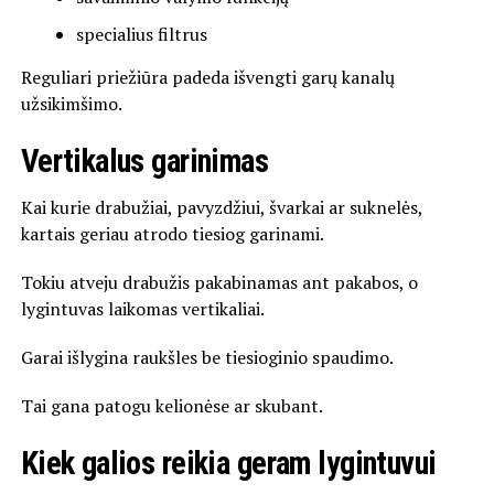
specialius filtrus
Reguliari priežiūra padeda išvengti garų kanalų
užsikimšimo.
Vertikalus garinimas
Kai kurie drabužiai, pavyzdžiui, švarkai ar suknelės,
kartais geriau atrodo tiesiog garinami.
Tokiu atveju drabužis pakabinamas ant pakabos, o
lygintuvas laikomas vertikaliai.
Garai išlygina raukšles be tiesioginio spaudimo.
Tai gana patogu kelionėse ar skubant.
Kiek galios reikia geram lygintuvui