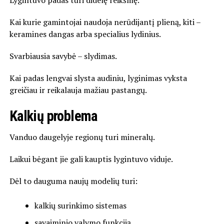
Lygintuvo padas turi didelę reikšmę.
Kai kurie gamintojai naudoja nerūdijantį plieną, kiti –
keramines dangas arba specialius lydinius.
Svarbiausia savybė – slydimas.
Kai padas lengvai slysta audiniu, lyginimas vyksta
greičiau ir reikalauja mažiau pastangų.
Kalkių problema
Vanduo daugelyje regionų turi mineralų.
Laikui bėgant jie gali kauptis lygintuvo viduje.
Dėl to dauguma naujų modelių turi:
kalkių surinkimo sistemas
savaiminio valymo funkciją