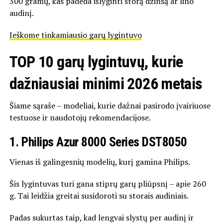
300 gramų, kas padeda išlyginti storą džinsą ar lino
audinį.
Ieškome tinkamiausio garų lygintuvo
TOP 10 garų lygintuvų, kurie
dažniausiai minimi 2026 metais
Šiame sąraše – modeliai, kurie dažnai pasirodo įvairiuose
testuose ir naudotojų rekomendacijose.
1. Philips Azur 8000 Series DST8050
Vienas iš galingesnių modelių, kurį gamina
Philips
.
Šis lygintuvas turi gana stiprų garų pliūpsnį – apie 260
g. Tai leidžia greitai susidoroti su storais audiniais.
Padas sukurtas taip, kad lengvai slystų per audinį ir