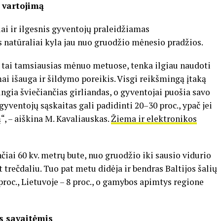
 vartojimą
iai ir ilgesnis gyventojų praleidžiamas
s natūraliai kyla jau nuo gruodžio mėnesio pradžios.
s tai tamsiausias mėnuo metuose, tenka ilgiau naudoti
ai išauga ir šildymo poreikis. Visgi reikšmingą įtaką
jungia šviečiančias girliandas, o gyventojai puošia savo
ventojų sąskaitas gali padidinti 20–30 proc., ypač jei
“, – aiškina M. Kavaliauskas.
Žiema ir elektronikos
iai 60 kv. metrų bute, nuo gruodžio iki sausio vidurio
t trečdaliu. Tuo pat metu didėja ir bendras Baltijos šalių
 proc., Lietuvoje – 8 proc., o gamybos apimtys regione
is savaitėmis