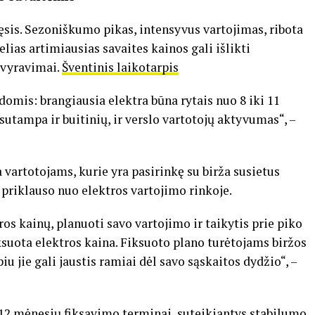
ęsis. Sezoniškumo pikas, intensyvus vartojimas, ribota
elias artimiausias savaites kainos gali išlikti
 svyravimai.
Šventinis laikotarpis
mis: brangiausia elektra būna rytais nuo 8 iki 11
 sutampa ir buitinių, ir verslo vartotojų aktyvumas“, –
 vartotojams, kurie yra pasirinkę su birža susietus
i priklauso nuo elektros vartojimo rinkoje.
os kainų, planuoti savo vartojimo ir taikytis prie piko
ksuota elektros kaina. Fiksuoto plano turėtojams biržos
iu jie gali jaustis ramiai dėl savo sąskaitos dydžio“, –
–12 mėnesių fiksavimo terminai, suteikiantys stabilumo,