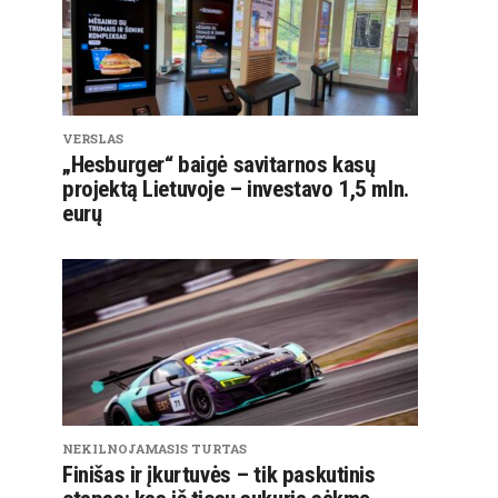
VERSLAS
„Hesburger“ baigė savitarnos kasų
projektą Lietuvoje – investavo 1,5 mln.
eurų
NEKILNOJAMASIS TURTAS
Finišas ir įkurtuvės – tik paskutinis