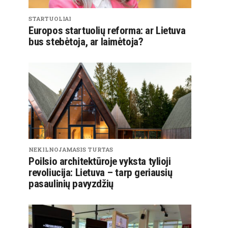
STARTUOLIAI
Europos startuolių reforma: ar Lietuva
bus stebėtoja, ar laimėtoja?
NEKILNOJAMASIS TURTAS
Poilsio architektūroje vyksta tylioji
revoliucija: Lietuva – tarp geriausių
pasaulinių pavyzdžių