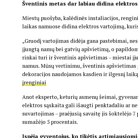
Šventinis metas dar labiau didina elektros
Miestų puošyba, kalėdinės instaliacijos, rengin
laikas namuose didina elektros vartojimą, kuri
„Gruodį vartojimas didėja gana pastebimai, ne
įjungtą namų bei gatvių apšvietimą, o papildom
rinkai turi ir šventinis apšvietimas – miestai į
namus. Mūsų vertinimu, šventinis apšvietimas gy
dekoracijos naudojamos kasdien ir ilgesnį laiką
įrenginiai
Anot eksperto, keturių asmenų šeimai, gyvenanč
elektros sąskaita gali išaugti penktadaliu ar ne
suvartojimas – praėjusią savaitę jis šoktelėjo 7
sumažėjo 5 procentais.
Įspėja gyventojus, ko tikėtis artimiausiom