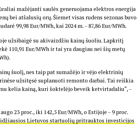
ūraliai mažėjanti saulės generuojama elektros energija
ienų bei atšalusių orų. Šiemet visas rudens sezonas buvo
 sudarė 99,98 Eur/MWh, kai 2024 m. – 87,86 Eur/MWh.
je užsibaigė su akivaizdžiu kainų šuoliu. Lapkritį
ekė 110,91 Eur/MWh ir tai yra daugiau nei šių metų
MWh).
nų šuolį, nes taip pat sumažėjo ir vėjo elektrinių
rinėse užsitęsė suplanuoti remonto darbai. Tai reiškia
u kelia kainą, kuri šoktelėjo beveik ketvirtadaliu“, –
 augo 23 proc., iki 142,5 Eur/MWh, o Estijoje – 9 proc.
idžiausios Lietuvos startuolių pritrauktos investicijos