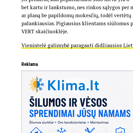
bet kartu ir lankstumo, nes rinkos sąlygos per m
ar planą be papildomų mokesčių, todėl vertėtų re
palankiausias. Pigiausius klientams siūlomus pl
VERT skaičiuoklėje.
Vienintelė galimybė paragauti didžiausios Lie
Reklama