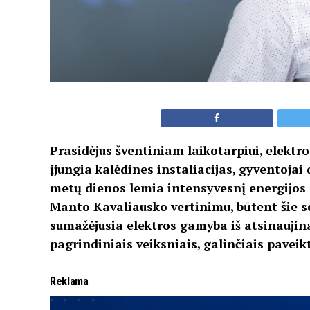
Prasid
ėjus
šventiniam laikotarpiui, elektro
įjungia kalėdines instaliacijas, gyventoja
metų dienos lemia intensyvesnį energijos 
Manto Kavaliausko vertinimu, būtent šie s
sumažėjusia elektros gamyba iš atsinaujin
pagrindiniais veiksniais, galinčiais paveik
Reklama