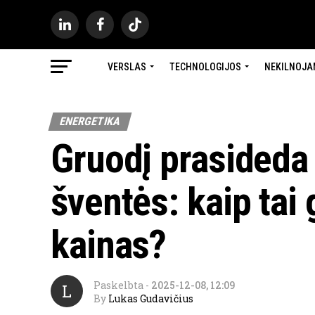
VERSLAS
TECHNOLOGIJOS
NEKILNOJA
ENERGETIKA
Gruodį prasideda
šventės: kaip tai 
kainas?
Paskelbta
-
2025-12-08, 12:09
L
By
Lukas Gudavičius