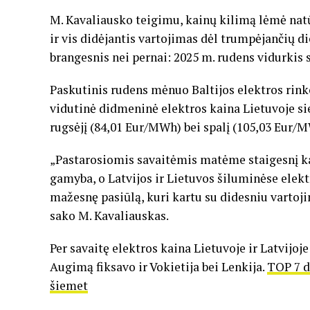
M. Kavaliausko teigimu, kainų kilimą lėmė nat
ir vis didėjantis vartojimas dėl trumpėjančių d
brangesnis nei pernai: 2025 m. rudens vidurkis
Paskutinis rudens mėnuo Baltijos elektros rinko
vidutinė didmeninė elektros kaina Lietuvoje si
rugsėjį (84,01 Eur/MWh) bei spalį (105,03 Eur/
„Pastarosiomis savaitėmis matėme staigesnį kai
gamyba, o Latvijos ir Lietuvos šiluminėse elekt
mažesnę pasiūlą, kuri kartu su didesniu vartojim
sako M. Kavaliauskas.
Per savaitę elektros kaina Lietuvoje ir Latvijoje
Augimą fiksavo ir Vokietija bei Lenkija.
TOP 7 d
šiemet