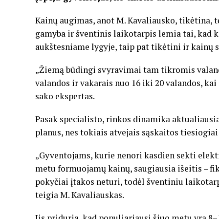
Kainų augimas, anot M. Kavaliausko, tikėtina, t
gamyba ir šventinis laikotarpis lemia tai, kad k
aukštesniame lygyje, taip pat tikėtini ir kainų
„Žiemą būdingi svyravimai tam tikromis valando
valandos ir vakarais nuo 16 iki 20 valandos, kai
sako ekspertas.
Pasak specialisto, rinkos dinamika aktualiausia
planus, nes tokiais atvejais sąskaitos tiesiogia
„Gyventojams, kurie nenori kasdien sekti elektr
metu formuojamų kainų, saugiausia išeitis – fi
pokyčiai įtakos neturi, todėl šventiniu laikotarp
teigia M. Kavaliauskas.
Jis priduria, kad populiariausi šiuo metu yra 8