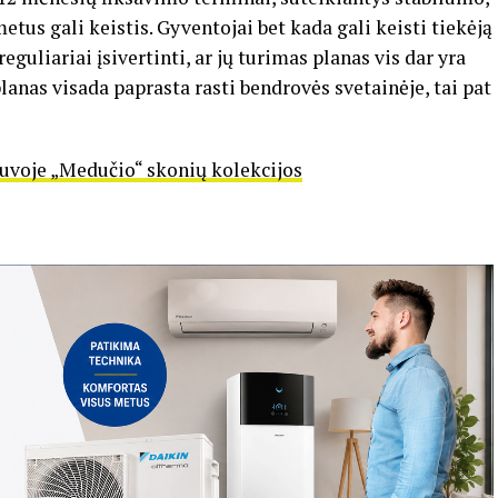
etus gali keistis. Gyventojai bet kada gali keisti tiekėją
guliariai įsivertinti, ar jų turimas planas vis dar yra
anas visada paprasta rasti bendrovės svetainėje, tai pat
tuvoje „Medučio“ skonių kolekcijos