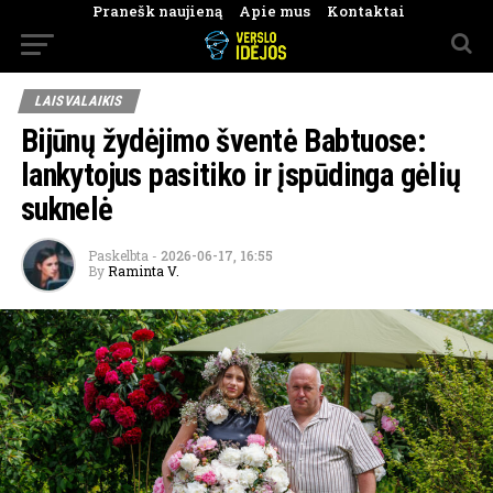
Pranešk naujieną
Apie mus
Kontaktai
LAISVALAIKIS
Bijūnų žydėjimo šventė Babtuose:
lankytojus pasitiko ir įspūdinga gėlių
suknelė
Paskelbta
-
2026-06-17, 16:55
By
Raminta V.