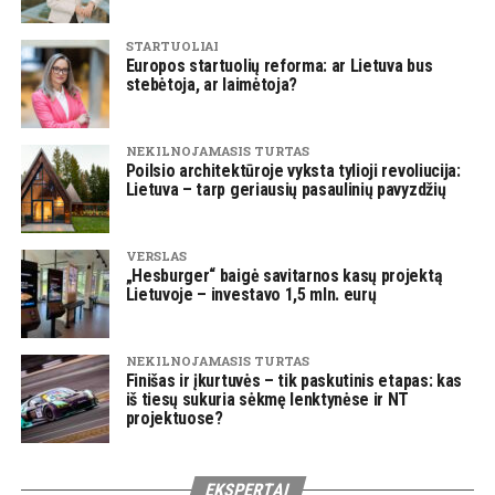
STARTUOLIAI
Europos startuolių reforma: ar Lietuva bus
stebėtoja, ar laimėtoja?
NEKILNOJAMASIS TURTAS
Poilsio architektūroje vyksta tylioji revoliucija:
Lietuva – tarp geriausių pasaulinių pavyzdžių
VERSLAS
„Hesburger“ baigė savitarnos kasų projektą
Lietuvoje – investavo 1,5 mln. eurų
NEKILNOJAMASIS TURTAS
Finišas ir įkurtuvės – tik paskutinis etapas: kas
iš tiesų sukuria sėkmę lenktynėse ir NT
projektuose?
EKSPERTAI