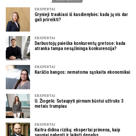
EKSPERTAI
Grynieji traukiasi iš kasdienybės: kada jų vis dar
gali prireikti?
EKSPERTAI
Darbuotojų paieška konkurentų gretose: kada
atranka tampa nesąžininga konkurencija?
EKSPERTAI
Karščio bangos: nematoma sąskaita ekonomikai
EKSPERTAI
U. Žiogelė: Sutaupyti pirmam būstui užtruks 3
metais trumpiau
EKSPERTAI
Kaitra didina riziką: ekspertai primena, kaip
saugiai gabenti ir laikyti degalus