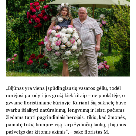
„Bijūnas yra viena įspūdingiausių vasaros gėlių, todėl
norėjosi parodyti jos grožį kiek kitaip – ne puokštėje, o
gyvame floristiniame kūrinyje. Kuriant šią suknelę buvo
svarbu išlaikyti natūralumą, lengvumą ir leisti pačiems
žiedams tapti pagrindiniais herojais. Tikiu, kad žmonės,
pamatę tokią kompoziciją tarp žydinčių laukų, į bijūnus
pažvelgs dar kitomis akimis“, – sakė floristas M.