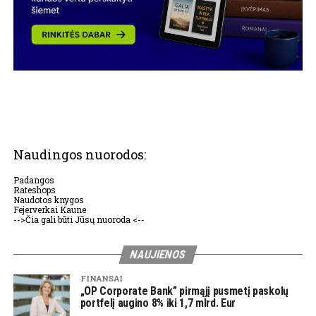
Naudingos nuorodos:
Padangos
Rateshops
Naudotos knygos
Fejerverkai Kaune
-->Čia gali būti Jūsų nuoroda <--
NAUJIENOS
FINANSAI
„OP Corporate Bank” pirmąjį pusmetį paskolų
portfelį augino 8% iki 1,7 mlrd. Eur