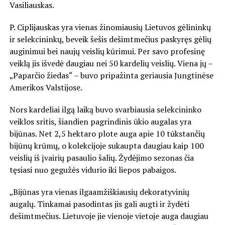
Vasiliauskas.
P. Ciplijauskas yra vienas žinomiausių Lietuvos gėlininkų
ir selekcininkų, beveik šešis dešimtmečius paskyręs gėlių
auginimui bei naujų veislių kūrimui. Per savo profesinę
veiklą jis išvedė daugiau nei 50 kardelių veislių. Viena jų –
„Paparčio žiedas“ – buvo pripažinta geriausia Jungtinėse
Amerikos Valstijose.
Nors kardeliai ilgą laiką buvo svarbiausia selekcininko
veiklos sritis, šiandien pagrindinis ūkio augalas yra
bijūnas. Net 2,5 hektaro plote auga apie 10 tūkstančių
bijūnų krūmų, o kolekcijoje sukaupta daugiau kaip 100
veislių iš įvairių pasaulio šalių. Žydėjimo sezonas čia
tęsiasi nuo gegužės vidurio iki liepos pabaigos.
„Bijūnas yra vienas ilgaamžiškiausių dekoratyvinių
augalų. Tinkamai pasodintas jis gali augti ir žydėti
dešimtmečius. Lietuvoje jie vienoje vietoje auga daugiau