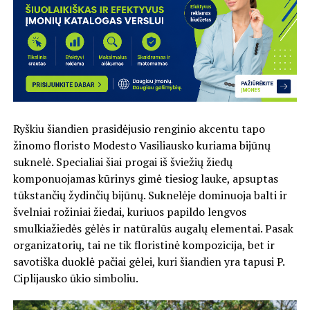
Ryškiu šiandien prasidėjusio renginio akcentu tapo
žinomo floristo Modesto Vasiliausko kuriama bijūnų
suknelė. Specialiai šiai progai iš šviežių žiedų
komponuojamas kūrinys gimė tiesiog lauke, apsuptas
tūkstančių žydinčių bijūnų. Suknelėje dominuoja balti ir
švelniai rožiniai žiedai, kuriuos papildo lengvos
smulkiažiedės gėlės ir natūralūs augalų elementai. Pasak
organizatorių, tai ne tik floristinė kompozicija, bet ir
savotiška duoklė pačiai gėlei, kuri šiandien yra tapusi P.
Ciplijausko ūkio simboliu.