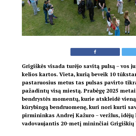
Grigiškės visada turėjo savitą pulsą – vos j
kelios kartos. Vieta, kurią beveik 10 tūks
pastaruosius metus tas pulsas pavirto tikr
pažadintų visą miestą. Prabėgę 2025 metai 
bendrystės momentų, kurie atskleidė vieną e
kūrybingą bendruomenę, kuri nori kurti sa
pirmininkas Andrej Kažuro – veržlus, idėjų 
vadovaujantis 20-metį mininčiai Grigiškių