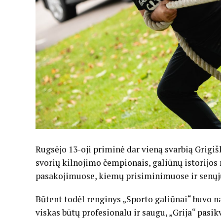
Rugsėjo 13-oji priminė dar vieną svarbią Grigišk
svorių kilnojimo čempionais, galiūnų istorijos
pasakojimuose, kiemų prisiminimuose ir senųjų
Būtent todėl renginys „Sporto galiūnai“ buvo na
viskas būtų profesionalu ir saugu, „Grija“ pasik