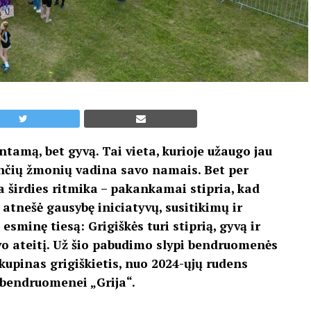
untamą, bet gyvą. Tai vieta, kurioje užaugo jau
tančių žmonių vadina savo namais. Bet per
a širdies ritmika – pakankamai stipria, kad
atnešė gausybę iniciatyvų, susitikimų ir
sminę tiesą: Grigiškės turi stiprią, gyvą ir
vo ateitį. Už šio pabudimo slypi bendruomenės
kupinas grigiškietis, nuo 2024-ųjų rudens
 bendruomenei „Grija“.