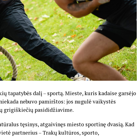
ių tapatybės dalį – sportą. Mieste, kuris kadaise garsėjo
 niekada nebuvo pamirštos: jos nugulė vaikystės
 grigiškiečių pasididžiavime.
tūralus tęsinys, atgaivinęs miesto sportinę dvasią. Kad
vietė partnerius – Trakų kultūros, sporto,