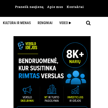
Pranešk naujieną
Apie mus
Kontaktai
KULTŪRA IR MENAS
RENGINIAI
VIDEO ▶️