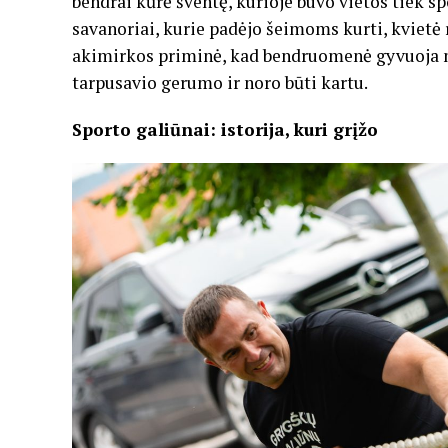
bendrai kūrė šventę, kurioje buvo vietos tiek sp
savanoriai, kurie padėjo šeimoms kurti, kvietė 
akimirkos priminė, kad bendruomenė gyvuoja ne 
tarpusavio gerumo ir noro būti kartu.
Sporto galiūnai: istorija, kuri grįžo