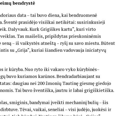
 šeimų bendrystė
ndoriaus data – tai buvo diena, kai bendruomenė
. Šventė prasidėjo visiškai netikėtai: susirinkusieji
eik. Dalyvauk. Kurk Grigiškes kartu“, kuri virto
veiklas. Tas maišelis, pripildytas prieskoninėmis
 seną – iš vaikystės atneštą – ryšį su savo miestu. Būtent
ntis su „Grija“, kuriai šiandien vadovauja iniciatyvų
s ir kūryba. Nuo ryto iki vakaro vyko kūrybinės–
agų buvo kuriamos karūnos. Bendradarbiaujant su
ltatas: daugiau nei 200 žmonių Tautinę giesmę giedojo
mis. Tai buvo šventiška, jautru ir labai grigiškietiška.
las, smiginis, bandymai įveikti mechaninį bulių – šis
irbtuve. Tėvai, vaikai, seneliai – visi judėjo, juokėsi ir