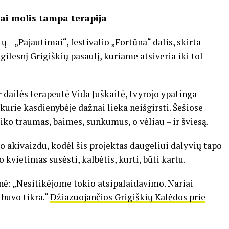
ai molis tampa terapija
– „Pajautimai“, festivalio „Fortūna“ dalis, skirta
ilesnį Grigiškių pasaulį, kuriame atsiveria iki tol
 dailės terapeutė Vida Juškaitė, tvyrojo ypatinga
 kurie kasdienybėje dažnai lieka neišgirsti. Šešiose
aliko traumas, baimes, sunkumus, o vėliau – ir šviesą.
o akivaizdu, kodėl šis projektas daugeliui dalyvių tapo
o kvietimas susėsti, kalbėtis, kurti, būti kartu.
nė: „Nesitikėjome tokio atsipalaidavimo. Nariai
 buvo tikra.“
Džiazuojančios Grigiškių Kalėdos prie