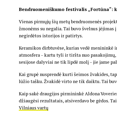
Bendruomeniškumo festivalis „Fortūna“: k
Vienas pirmųjų šių metų bendruomenės projektų 
žmonėms su negalia. Tai buvo švelnus įėjimas į g
negirdėtos istorijos ir patirtys.
Keramikos dirbtuvėse, kurias vedė menininkė ir
atmosfera – kartu tyli ir tiršta nuo pasakojimų,
sesijose dalyviai ne tik lipdė molį – jie jame p
Kai grupė nusprendė kurti šeimos žvakides, tap
lūžio tašku. Žvakidė virto ne tik daiktu. Tai buv
Kaip sakė draugijos pirmininkė Aldona Voverie
džiaugėsi rezultatais, atsiverdavo be gėdos. Tai
Vilniaus vartų