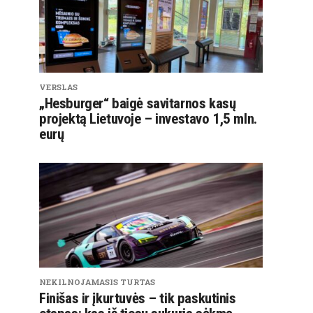
VERSLAS
„Hesburger“ baigė savitarnos kasų
projektą Lietuvoje – investavo 1,5 mln.
eurų
NEKILNOJAMASIS TURTAS
Finišas ir įkurtuvės – tik paskutinis