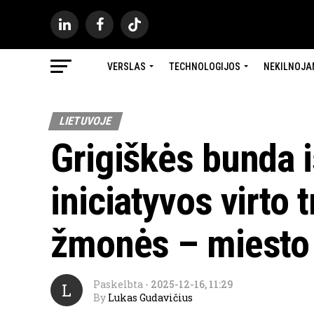
VERSLAS
TECHNOLOGIJOS
NEKILNOJA
LIETUVOJE
Grigiškės bunda i
iniciatyvos virto 
žmonės – miesto 
Paskelbta
-
2025-12-16, 11:29
L
By
Lukas Gudavičius