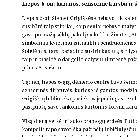
Liepos 6-oji: karūnos, sensorinė kūryba ir
Liepos 6-oji šiemet Grigiškėse nebuvo tik kale
susibūrė taip stipriai, kaip seniai nebuvo matyta
gavo po mažą sėklų pakelį su kuklia žinute: „At
simboliniu kvietimu įsitraukti į bendruomenės 
žolelėmis, tarsi pažadino susirinkusiųjų širdyse
taip ir prasidėjo daugelio dalyvių rimtesnė paži
pilnas A. Kažuro.
Tądien, liepos 6-ąją, dėmesio centre buvo šeimo
sensorinės dirbtuvės, kuriose iš gamtos medži
Grigiškių biblioteka pasiektas įspūdingas rezu
pasipuošę savo rankomis kurtomis žolynų karūno
Visą dieną veikė ir lauko pramogų erdvės. Futbo
kampelis tapo savotiška pažinčių ir bičiulysčių d