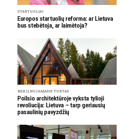
STARTUOLIAI
Europos startuolių reforma: ar Lietuva
bus stebėtoja, ar laimėtoja?
NEKILNOJAMASIS TURTAS
Poilsio architektūroje vyksta tylioji
revoliucija: Lietuva – tarp geriausių
pasaulinių pavyzdžių