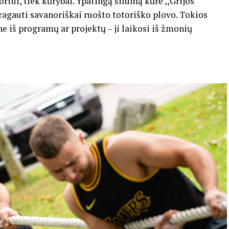
ortui, tiek kūrybai. Ypatingą šilumą kūrė ,,Grijos“
ragauti savanoriškai ruošto totoriško plovo. Tokios
iš programų ar projektų – ji laikosi iš žmonių