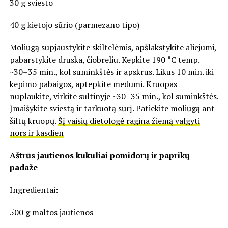
30 g sviesto
40 g kietojo sūrio (parmezano tipo)
Moliūgą supjaustykite skiltelėmis, apšlakstykite aliejumi,
pabarstykite druska, čiobreliu. Kepkite 190 °C temp.
~30–35 min., kol suminkštės ir apskrus. Likus 10 min. iki
kepimo pabaigos, aptepkite medumi. Kruopas
nuplaukite, virkite sultinyje ~30–35 min., kol suminkštės.
Įmaišykite sviestą ir tarkuotą sūrį. Patiekite moliūgą ant
šiltų kruopų.
Šį vaisių dietologė ragina žiemą valgyti
nors ir kasdien
Aštrūs jautienos kukuliai pomidorų ir paprikų
padaže
Ingredientai:
500 g maltos jautienos