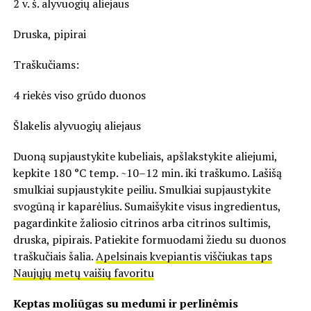
2 v. š. alyvuogių aliejaus
Druska, pipirai
Traškučiams:
4 riekės viso grūdo duonos
Šlakelis alyvuogių aliejaus
Duoną supjaustykite kubeliais, apšlakstykite aliejumi,
kepkite 180 °C temp. ~10–12 min. iki traškumo. Lašišą
smulkiai supjaustykite peiliu. Smulkiai supjaustykite
svogūną ir kaparėlius. Sumaišykite visus ingredientus,
pagardinkite žaliosio citrinos arba citrinos sultimis,
druska, pipirais. Patiekite formuodami žiedu su duonos
traškučiais šalia.
Apelsinais kvepiantis viščiukas taps
Naujųjų metų vaišių favoritu
Keptas moliūgas su medumi ir perlinėmis