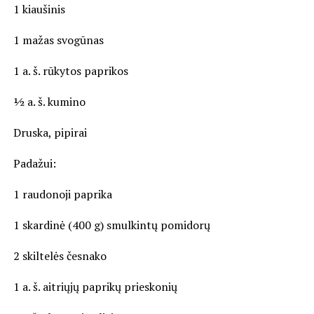
1 kiaušinis
1 mažas svogūnas
1 a. š. rūkytos paprikos
½ a. š. kumino
Druska, pipirai
Padažui:
1 raudonoji paprika
1 skardinė (400 g) smulkintų pomidorų
2 skiltelės česnako
1 a. š. aitriųjų paprikų prieskonių