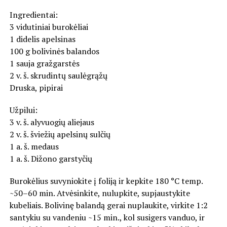
Ingredientai:
3 vidutiniai burokėliai
1 didelis apelsinas
100 g bolivinės balandos
1 sauja gražgarstės
2 v. š. skrudintų saulėgrąžų
Druska, pipirai
Užpilui:
3 v. š. alyvuogių aliejaus
2 v. š. šviežių apelsinų sulčių
1 a. š. medaus
1 a. š. Dižono garstyčių
Burokėlius suvyniokite į foliją ir kepkite 180 °C temp.
~50–60 min. Atvėsinkite, nulupkite, supjaustykite
kubeliais. Bolivinę balandą gerai nuplaukite, virkite 1:2
santykiu su vandeniu ~15 min., kol susigers vanduo, ir