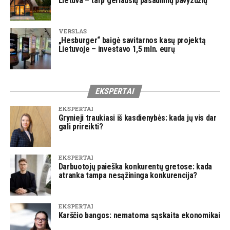
Lietuva – tarp geriausių pasaulinių pavyzdžių
VERSLAS
„Hesburger“ baigė savitarnos kasų projektą
Lietuvoje – investavo 1,5 mln. eurų
EKSPERTAI
EKSPERTAI
Grynieji traukiasi iš kasdienybės: kada jų vis dar
gali prireikti?
EKSPERTAI
Darbuotojų paieška konkurentų gretose: kada
atranka tampa nesąžininga konkurencija?
EKSPERTAI
Karščio bangos: nematoma sąskaita ekonomikai