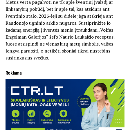
Metus verta pagalvoti ne tik apie šventinį įvaizdį ar
linksmybių pobūdį, bet ir apie tai, kas atsidurs ant
šventinio stalo. 2026-ieji su didele jėga atskrieja ant
Raudonojo ugninio arklio nugaros. Sustiprinkite jo
žadamą energiją į šventės meniu įtraukdami „Volfas
Engelman Galerijos“ šefo Naurio Laukaičio receptus.
Juose atsispindi ne vienas kitų metų simbolis, vaišes
lengva paruošti, o netikėti skoniai tikrai nustebins
susirinkusius svečius.
Reklama