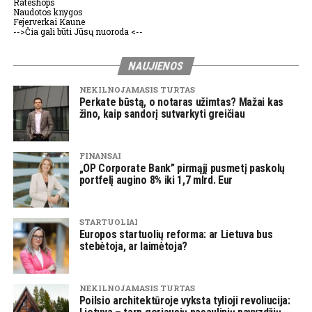
Rateshops
Naudotos knygos
Fejerverkai Kaune
-->Čia gali būti Jūsų nuoroda <--
NAUJIENOS
NEKILNOJAMASIS TURTAS
Perkate būstą, o notaras užimtas? Mažai kas
žino, kaip sandorį sutvarkyti greičiau
FINANSAI
„OP Corporate Bank” pirmąjį pusmetį paskolų
portfelį augino 8% iki 1,7 mlrd. Eur
STARTUOLIAI
Europos startuolių reforma: ar Lietuva bus
stebėtoja, ar laimėtoja?
NEKILNOJAMASIS TURTAS
Poilsio architektūroje vyksta tylioji revoliucija: