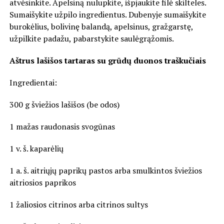
atvėsinkite. Apelsiną nulupkite, išpjaukite filė skilteles.
Sumaišykite užpilo ingredientus. Dubenyje sumaišykite
burokėlius, bolivinę balandą, apelsinus, gražgarstę,
užpilkite padažu, pabarstykite saulėgrąžomis.
Aštrus lašišos tartaras su grūdų duonos traškučiais
Ingredientai:
300 g šviežios lašišos (be odos)
1 mažas raudonasis svogūnas
1 v. š. kaparėlių
1 a. š. aitriųjų paprikų pastos arba smulkintos šviežios
aitriosios paprikos
1 žaliosios citrinos arba citrinos sultys