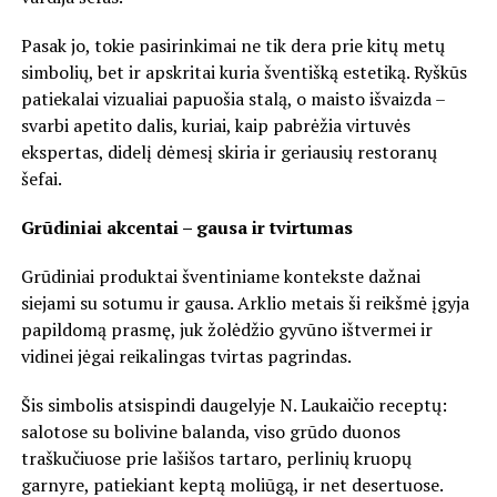
Pasak jo, tokie pasirinkimai ne tik dera prie kitų metų
simbolių, bet ir apskritai kuria šventišką estetiką. Ryškūs
patiekalai vizualiai papuošia stalą, o maisto išvaizda –
svarbi apetito dalis, kuriai, kaip pabrėžia virtuvės
ekspertas, didelį dėmesį skiria ir geriausių restoranų
šefai.
Grūdiniai akcentai – gausa ir tvirtumas
Grūdiniai produktai šventiniame kontekste dažnai
siejami su sotumu ir gausa. Arklio metais ši reikšmė įgyja
papildomą prasmę, juk žolėdžio gyvūno ištvermei ir
vidinei jėgai reikalingas tvirtas pagrindas.
Šis simbolis atsispindi daugelyje N. Laukaičio receptų:
salotose su bolivine balanda, viso grūdo duonos
traškučiuose prie lašišos tartaro, perlinių kruopų
garnyre, patiekiant keptą moliūgą, ir net desertuose.