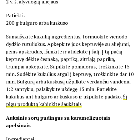
2 v. š. alyvuogių aliejaus
Patiekti:
200 g bulguro arba kuskuso
Sumaišykite kukulių ingredientus, formuokite vienodo
dydžio rutuliukus. Apkepkite juos keptuvėje su aliejumi,
jiems apskrudus, išimkite ir atidėkite į šalį. Į tą pačią
keptuvę dėkite česnaką, papriką, aitriąją papriką,
trumpai apkepkite. Supilkite pomidorus, troškinkite 15
min. Sudėkite kukulius atgal į keptuvę, troškinkite dar 10
min. Bulgurą arba kuskusą užpilkite verdančiu vandeniu
1:2 santykiu, palaikykite uždegę 15 min. Patiekite
kukulius ant bulguro ar kuskuso ir užpilkite padažo.
Šį
pigų produktą kabinkite šaukštais
Auksinis sorų pudingas su karamelizuotais
apelsinais
Ingredientai: