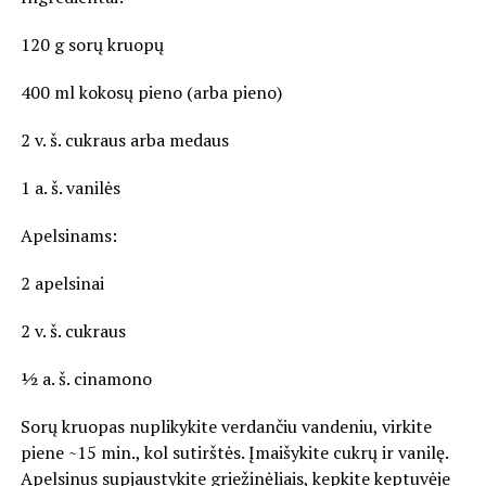
120 g sorų kruopų
400 ml kokosų pieno (arba pieno)
2 v. š. cukraus arba medaus
1 a. š. vanilės
Apelsinams:
2 apelsinai
2 v. š. cukraus
½ a. š. cinamono
Sorų kruopas nuplikykite verdančiu vandeniu, virkite
piene ~15 min., kol sutirštės. Įmaišykite cukrų ir vanilę.
Apelsinus supjaustykite griežinėliais, kepkite keptuvėje