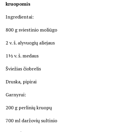
kruopomis
Ingredientai:
800 g sviestinio moliūgo
2 v. š. alyvuogių aliejaus
1½ v. š. medaus
Šviežias čiobrelis
Druska, pipirai
Garnyrui:
200 g perlinių kruopų
700 ml daržovių sultinio