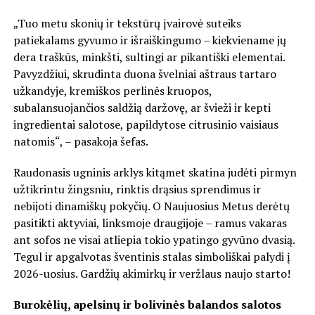
„Tuo metu skonių ir tekstūrų įvairovė suteiks
patiekalams gyvumo ir išraiškingumo – kiekviename jų
dera traškūs, minkšti, sultingi ar pikantiški elementai.
Pavyzdžiui, skrudinta duona švelniai aštraus tartaro
užkandyje, kremiškos perlinės kruopos,
subalansuojančios saldžią daržovę, ar švieži ir kepti
ingredientai salotose, papildytose citrusinio vaisiaus
natomis“, – pasakoja šefas.
Raudonasis ugninis arklys kitąmet skatina judėti pirmyn
užtikrintu žingsniu, rinktis drąsius sprendimus ir
nebijoti dinamiškų pokyčių. O Naujuosius Metus derėtų
pasitikti aktyviai, linksmoje draugijoje – ramus vakaras
ant sofos ne visai atliepia tokio ypatingo gyvūno dvasią.
Tegul ir apgalvotas šventinis stalas simboliškai palydi į
2026-uosius. Gardžių akimirkų ir veržlaus naujo starto!
Burokėlių, apelsinų ir bolivinės balandos salotos