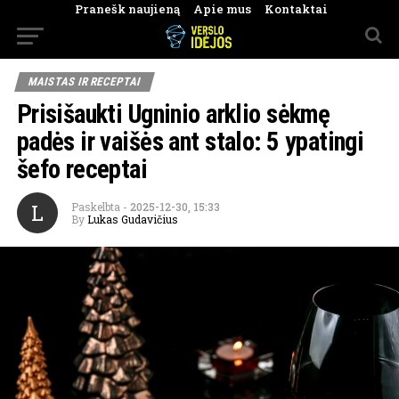
Pranešk naujieną
Apie mus
Kontaktai
MAISTAS IR RECEPTAI
Prisišaukti Ugninio arklio sėkmę
padės ir vaišės ant stalo: 5 ypatingi
šefo receptai
L
Paskelbta
-
2025-12-30, 15:33
By
Lukas Gudavičius