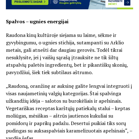
Spalvos – ugnies energijai
Raudona kinų kultūroje siejama su laime, sėkme ir
gyvybingumu, o ugnies stichija, sutampanti su Arklio
metais, gali atnešti dar daugiau gerovės. Todėl tikrai
nesuklysite, jei į vaišių sąrašą įtrauksite ne tik šiltų
atspalvių paletės ingredientų, bet ir pikantiškų skonių,
pavyzdžiui, šiek tiek subtilaus aštrumo.
„Raudoną, oranžinę ar auksinę galite lengvai integruoti į
visas naujametinių valgių kategorijas. Štai spalvinga
užkandžių idėja – salotos su burokėliais ir apelsinais.
Vegetariškas receptas karštųjų patiekalų stalui – keptas
moliūgas, mėsiškas – aštrūs jautienos kukuliai su
pomidorų ir paprikų padažu. Desertui puikiai tiks sorų
pudingas su auksaspalviais karamelizuotais apelsinais“, –
vardija šefas.