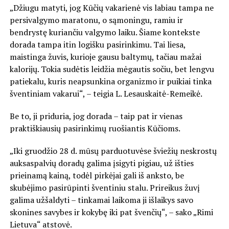
„Džiugu matyti, jog Kūčių vakarienė vis labiau tampa ne
persivalgymo maratonu, o sąmoningu, ramiu ir
bendrystę kuriančiu valgymo laiku. Šiame kontekste
dorada tampa itin logišku pasirinkimu. Tai liesa,
maistinga žuvis, kurioje gausu baltymų, tačiau mažai
kalorijų. Tokia sudėtis leidžia mėgautis sočiu, bet lengvu
patiekalu, kuris neapsunkina organizmo ir puikiai tinka
šventiniam vakarui“, – teigia L. Lesauskaitė-Remeikė.
Be to, ji priduria, jog dorada – taip pat ir vienas
praktiškiausių pasirinkimų ruošiantis Kūčioms.
„Iki gruodžio 28 d. mūsų parduotuvėse šviežių neskrostų
auksaspalvių doradų galima įsigyti pigiau, už išties
prieinamą kainą, todėl pirkėjai gali iš anksto, be
skubėjimo pasirūpinti šventiniu stalu. Prireikus žuvį
galima užšaldyti – tinkamai laikoma ji išlaikys savo
skonines savybes ir kokybę iki pat švenčių“, – sako „Rimi
Lietuva“ atstovė.