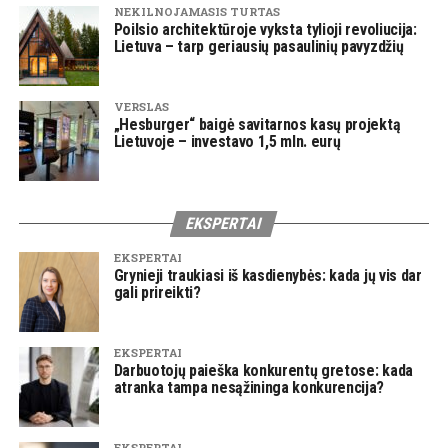
NEKILNOJAMASIS TURTAS
Poilsio architektūroje vyksta tylioji revoliucija:
Lietuva – tarp geriausių pasaulinių pavyzdžių
VERSLAS
„Hesburger“ baigė savitarnos kasų projektą
Lietuvoje – investavo 1,5 mln. eurų
EKSPERTAI
EKSPERTAI
Grynieji traukiasi iš kasdienybės: kada jų vis dar
gali prireikti?
EKSPERTAI
Darbuotojų paieška konkurentų gretose: kada
atranka tampa nesąžininga konkurencija?
EKSPERTAI