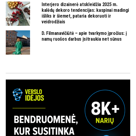
Interjero dizainerė atskleidžia 2025 m.
kalėdų dekoro tendencijas: kaspinai madingi
išliks ir šiemet, pataria dekoruoti ir
veidrodžiais
D. Filmanavičiūtė – apie tvarkymo įpročius: į
namų ruošos darbus įsitraukia net sūnus