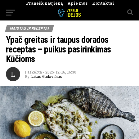
Pranešk naujieną
Apie mus
Kontaktai
MAISTAS IR RECEPTAI
Ypač greitas ir taupus dorados
receptas – puikus pasirinkimas
Kūčioms
L
Paskelbta
-
2025-12-16, 16:30
By
Lukas Gudavičius