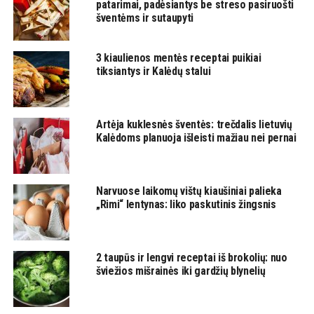
patarimai, padėsiantys be streso pasiruošti
šventėms ir sutaupyti
3 kiaulienos mentės receptai puikiai
tiksiantys ir Kalėdų stalui
Artėja kuklesnės šventės: trečdalis lietuvių
Kalėdoms planuoja išleisti mažiau nei pernai
Narvuose laikomų vištų kiaušiniai palieka
„Rimi“ lentynas: liko paskutinis žingsnis
2 taupūs ir lengvi receptai iš brokolių: nuo
šviežios mišrainės iki gardžių blynelių