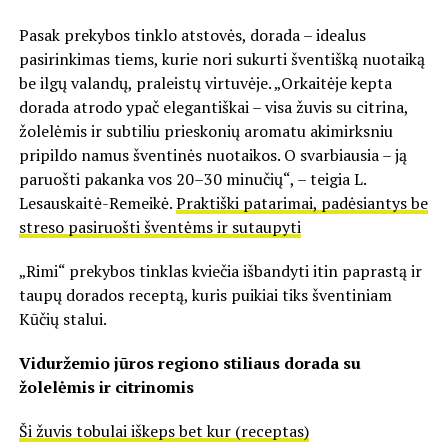
Pasak prekybos tinklo atstovės, dorada – idealus
pasirinkimas tiems, kurie nori sukurti šventišką nuotaiką
be ilgų valandų, praleistų virtuvėje. „Orkaitėje kepta
dorada atrodo ypač elegantiškai – visa žuvis su citrina,
žolelėmis ir subtiliu prieskonių aromatu akimirksniu
pripildo namus šventinės nuotaikos. O svarbiausia – ją
paruošti pakanka vos 20–30 minučių“, – teigia L.
Lesauskaitė-Remeikė.
Praktiški patarimai, padėsiantys be
streso pasiruošti šventėms ir sutaupyti
„Rimi“ prekybos tinklas kviečia išbandyti itin paprastą ir
taupų dorados receptą, kuris puikiai tiks šventiniam
Kūčių stalui.
Viduržemio jūros regiono stiliaus dorada su
žolelėmis ir citrinomis
Ši žuvis tobulai iškeps bet kur (receptas)