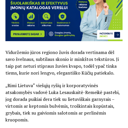
Viduržemio jūros regiono žuvis dorada vertinama dėl
savo švelnaus, subtilaus skonio ir minkštos tekstūros. Ji
taip pat neturi stipraus žuvies kvapo, todėl ypač tinka
tiems, kurie nori lengvo, elegantiško Kūčių patiekalo.
„Rimi Lietuva“ viešųjų ryšių ir korporatyvinės
atsakomybės vadovė Luka Lesauskaitė-Remeikė pastebi,
jog dorada puikiai dera tiek su lietuviškais garnyrais –
virtomis ar keptomis bulvėmis, troškintais kopūstais,
grybais, tiek su gaiviomis salotomis ar perlinėmis
kruopomis.