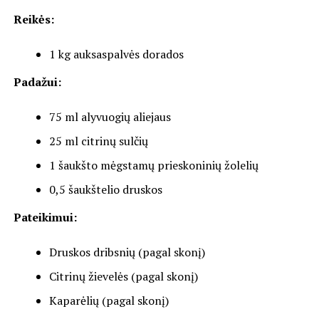
Reikės:
1 kg auksaspalvės dorados
Padažui:
75 ml alyvuogių aliejaus
25 ml citrinų sulčių
1 šaukšto mėgstamų prieskoninių žolelių
0,5 šaukštelio druskos
Pateikimui:
Druskos dribsnių (pagal skonį)
Citrinų žievelės (pagal skonį)
Kaparėlių (pagal skonį)