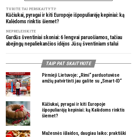
TURITE TAI PERSKAITYTI!
Kūčiukai, pyragai ir kiti Europoje išpopuliarėję kepiniai: ką
Kalėdoms rinktis šiemet?
NEPRELEISKITE
Gardūs šventiniai skoniai: 6 lengvai paruošiamos, tačiau
abejingų nepaliekančios idėjos Jūsų šventiniam stalui
TAIP PAT SKAITYKITE
Pirmieji Lietuvoje: „Rimi“ parduotuvėse
amžių patvirtinti jau galite su „Smart-ID“
Kūčiukai, pyragai ir kiti Europoje
išpopuliarėję kepiniai: ką Kalėdoms rinktis
šiemet?
Mažesnės išlaidos, daugiau laiko: praktiški