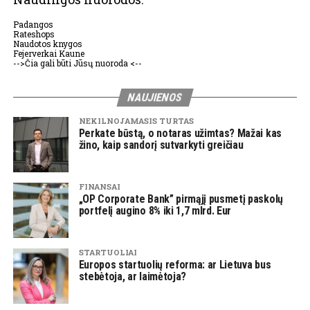
Padangos
Rateshops
Naudotos knygos
Fejerverkai Kaune
-->Čia gali būti Jūsų nuoroda <--
NAUJIENOS
NEKILNOJAMASIS TURTAS
Perkate būstą, o notaras užimtas? Mažai kas
žino, kaip sandorį sutvarkyti greičiau
FINANSAI
„OP Corporate Bank” pirmąjį pusmetį paskolų
portfelį augino 8% iki 1,7 mlrd. Eur
STARTUOLIAI
Europos startuolių reforma: ar Lietuva bus
stebėtoja, ar laimėtoja?