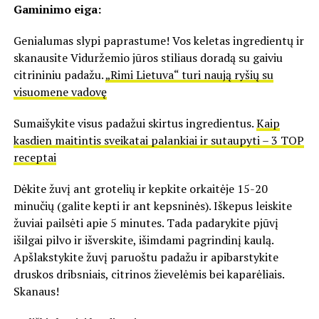
Gaminimo eiga:
Genialumas slypi paprastume! Vos keletas ingredientų ir
skanausite Viduržemio jūros stiliaus doradą su gaiviu
citrininiu padažu.
„Rimi Lietuva“ turi naują ryšių su
visuomene vadovę
Sumaišykite visus padažui skirtus ingredientus.
Kaip
kasdien maitintis sveikatai palankiai ir sutaupyti – 3 TOP
receptai
Dėkite žuvį ant grotelių ir kepkite orkaitėje 15-20
minučių (galite kepti ir ant kepsninės). Iškepus leiskite
žuviai pailsėti apie 5 minutes. Tada padarykite pjūvį
išilgai pilvo ir išverskite, išimdami pagrindinį kaulą.
Apšlakstykite žuvį paruoštu padažu ir apibarstykite
druskos dribsniais, citrinos žievelėmis bei kaparėliais.
Skanaus!