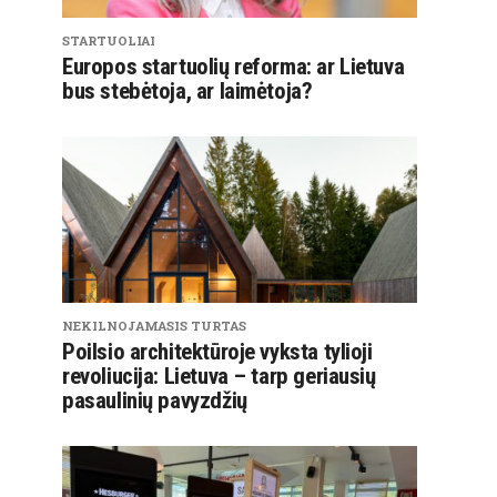
STARTUOLIAI
Europos startuolių reforma: ar Lietuva
bus stebėtoja, ar laimėtoja?
NEKILNOJAMASIS TURTAS
Poilsio architektūroje vyksta tylioji
revoliucija: Lietuva – tarp geriausių
pasaulinių pavyzdžių