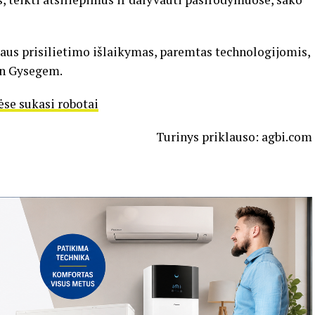
us prisilietimo išlaikymas, paremtas technologijomis,
Van Gysegem.
ėse sukasi robotai
Turinys priklauso: agbi.com