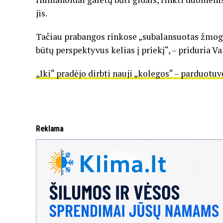
jis.
Tačiau prabangos rinkose „subalansuotas žmoga
būtų perspektyvus kelias į priekį“, – priduria 
„Iki“ pradėjo dirbti nauji „kolegos“ – parduotuv
Reklama