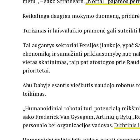
metu“, – sako Strathearn.
„Nortal“ pajamos pern
Reikalinga daugiau mokymo duomenų, pridūrė 
Turizmas ir laisvalaikio pramonė gali suteikti
Tai augantys sektoriai Persijos įlankoje, ypač S
ekonomiką ir sumažinti priklausomybę nuo naft
vietas skatinimas, taip pat atostogos prie Raud
prioritetai.
Abu Dabyje esantis viešbutis naudojo robotus t
teikimas.
„Humanoidiniai robotai turi potencialą reikšmi
sako Frederick Van Gysegem, Artimųjų Rytų „Ro
personalo bei organizacijos vadovas.
Dirbtinis 
Humanoidai galėtų būti gidais, rinkti duomenis