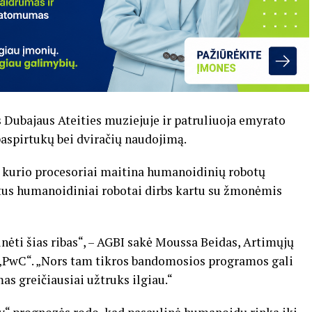
 Dubajaus Ateities muziejuje ir patruliuoja emyrato
aspirtukų bei dviračių naudojimą.
, kurio procesoriai maitina humanoidinių robotų
metus humanoidiniai robotai dirbs kartu su žmonėmis
inėti šias ribas“, – AGBI sakė Moussa Beidas, Artimųjų
 „PwC“. „Nors tam tikros bandomosios programos gali
s greičiausiai užtruks ilgiau.“