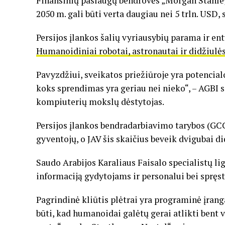
Finansinių paslaugų bendrovės „Morgan Stanle
2050 m. gali būti verta daugiau nei 5 trln. USD, 
Persijos įlankos šalių vyriausybių parama ir e
Humanoidiniai robotai, astronautai ir didžiulės
Pavyzdžiui, sveikatos priežiūroje yra potencialo
koks sprendimas yra geriau nei nieko“, – AGBI 
kompiuterių mokslų dėstytojas.
Persijos įlankos bendradarbiavimo tarybos (GCC)
gyventojų, o JAV šis skaičius beveik dvigubai d
Saudo Arabijos Karaliaus Faisalo specialistų li
informaciją gydytojams ir personalui bei spręs
Pagrindinė kliūtis plėtrai yra programinė įranga
būti, kad humanoidai galėtų gerai atlikti bent 