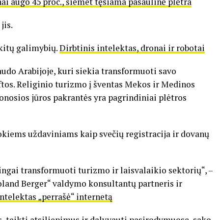
ai augo 45 proc., šiemet tęsiama pasaulinė plėtra
jis.
 kitų galimybių.
Dirbtinis intelektas, dronai ir robotai
audo Arabijoje, kuri siekia transformuoti savo
os. Religinio turizmo į šventas Mekos ir Medinos
onosios jūros pakrantės yra pagrindiniai plėtros
okiems uždaviniams kaip svečių registracija ir dovanų
ngai transformuoti turizmo ir laisvalaikio sektorių“, –
land Berger“ valdymo konsultantų partneris ir
intelektas „perrašė“ internetą
, teikti atsiliepimus ir dalyvauti pasirodymuose, sako