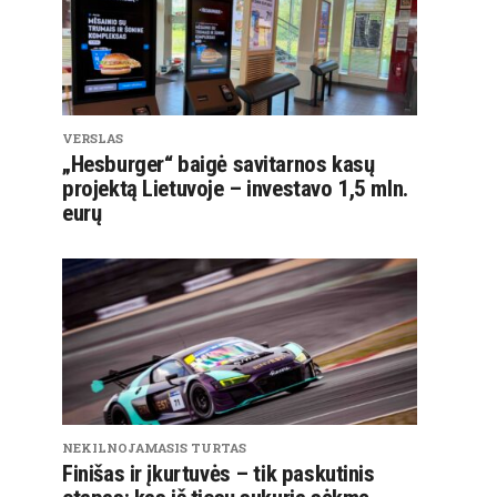
VERSLAS
„Hesburger“ baigė savitarnos kasų
projektą Lietuvoje – investavo 1,5 mln.
eurų
NEKILNOJAMASIS TURTAS
Finišas ir įkurtuvės – tik paskutinis