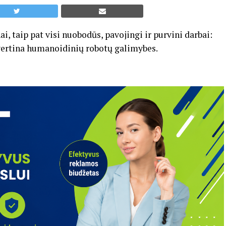
i, taip pat visi nuobodūs, pavojingi ir purvini darbai:
 vertina humanoidinių robotų galimybes.