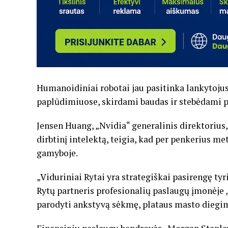
Humanoidiniai robotai jau pasitinka lankytojus
paplūdimiuose, skirdami baudas ir stebėdami p
Jensen Huang, „Nvidia“ generalinis direktorius
dirbtinį intelektą, teigia, kad per penkerius 
gamyboje.
„Viduriniai Rytai yra strategiškai pasirengę tyr
Rytų partneris profesionalių paslaugų įmonėje
parodyti ankstyvą sėkmę, plataus masto diegima