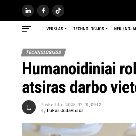
VERSLAS
TECHNOLOGIJOS
NEKILNOJA
TECHNOLOGIJOS
Humanoidiniai ro
atsiras darbo viet
Paskelbta
-
2025-07-01, 09:12
L
By
Lukas Gudavičius