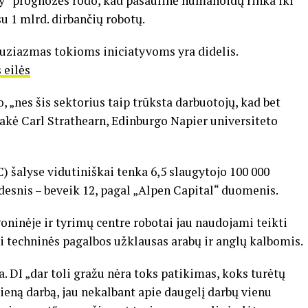
y“ prognozės rodo, kad pasaulinė humanoidų rinka iki
su 1 mlrd. dirbančių robotų.
ntuziazmas tokioms iniciatyvoms yra didelis.
 eilės
, „nes šis sektorius taip trūksta darbuotojų, kad bet
sakė Carl Strathearn, Edinburgo Napier universiteto
 šalyse vidutiniškai tenka 6,5 slaugytojo 100 000
idesnis – beveik 12, pagal „Alpen Capital“ duomenis.
goninėje ir tyrimų centre robotai jau naudojami teikti
ti techninės pagalbos užklausas arabų ir anglų kalbomis.
. DI „dar toli gražu nėra toks patikimas, koks turėtų
vieną darbą, jau nekalbant apie daugelį darbų vienu