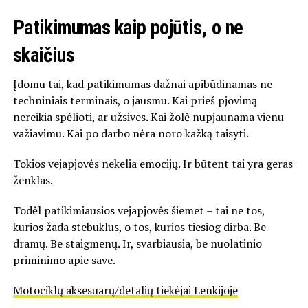
Patikimumas kaip pojūtis, o ne
skaičius
Įdomu tai, kad patikimumas dažnai apibūdinamas ne
techniniais terminais, o jausmu. Kai prieš pjovimą
nereikia spėlioti, ar užsives. Kai žolė nupjaunama vienu
važiavimu. Kai po darbo nėra noro kažką taisyti.
Tokios vejapjovės nekelia emocijų. Ir būtent tai yra geras
ženklas.
Todėl patikimiausios vejapjovės šiemet – tai ne tos,
kurios žada stebuklus, o tos, kurios tiesiog dirba. Be
dramų. Be staigmenų. Ir, svarbiausia, be nuolatinio
priminimo apie save.
Motociklų aksesuarų/detalių tiekėjai Lenkijoje