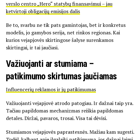
verslo centro „Hero“ statybų finansavimui – jau
ketvirtoji obligacijų emisijos dalis
Be to, svarbu ne tik pats gamintojas, bet ir konkretus
modelis, jo gamybos serija, net rinkos regionas. Kai
kurios vejapjovės skirtingose šalyse surenkamos
skirtingai, ir tai jaučiasi.
Važiuojanti ar stumiama –
patikimumo skirtumas jaučiamas
Influencerių reklamos ir jų patikimumas
Važiuojanti vejapjovė atrodo patogiau. Ir dažnai taip yra.
Tačiau papildomas mechanizmas reiškia papildomas
detales. Diržai, pavaros, trosai. Visa tai dėvisi.
Stumiamos vejapjovės paprastesnės. Mažiau kam sugesti.
Todėl, kalbant apie ilgalaikį patikimumą, jos dažnai laimi.