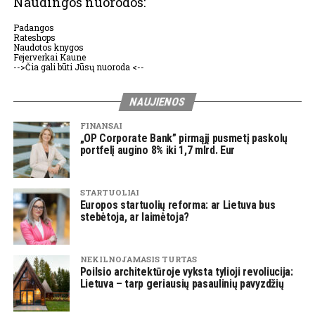
Naudingos nuorodos:
Padangos
Rateshops
Naudotos knygos
Fejerverkai Kaune
-->Čia gali būti Jūsų nuoroda <--
NAUJIENOS
FINANSAI
„OP Corporate Bank” pirmąjį pusmetį paskolų
portfelį augino 8% iki 1,7 mlrd. Eur
STARTUOLIAI
Europos startuolių reforma: ar Lietuva bus
stebėtoja, ar laimėtoja?
NEKILNOJAMASIS TURTAS
Poilsio architektūroje vyksta tylioji revoliucija:
Lietuva – tarp geriausių pasaulinių pavyzdžių