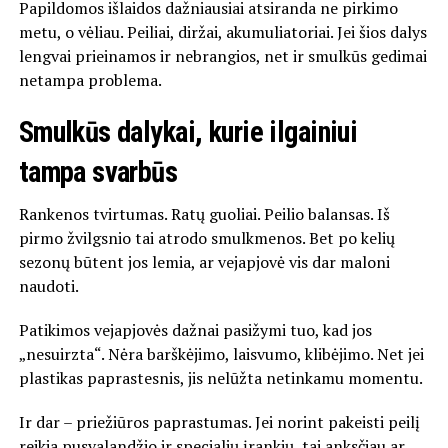
Papildomos išlaidos dažniausiai atsiranda ne pirkimo
metu, o vėliau. Peiliai, diržai, akumuliatoriai. Jei šios dalys
lengvai prieinamos ir nebrangios, net ir smulkūs gedimai
netampa problema.
Smulkūs dalykai, kurie ilgainiui
tampa svarbūs
Rankenos tvirtumas. Ratų guoliai. Peilio balansas. Iš
pirmo žvilgsnio tai atrodo smulkmenos. Bet po kelių
sezonų būtent jos lemia, ar vejapjovė vis dar maloni
naudoti.
Patikimos vejapjovės dažnai pasižymi tuo, kad jos
„nesuirzta“. Nėra barškėjimo, laisvumo, klibėjimo. Net jei
plastikas paprastesnis, jis nelūžta netinkamu momentu.
Ir dar – priežiūros paprastumas. Jei norint pakeisti peilį
reikia pusvalandžio ir specialių įrankių, tai anksčiau ar