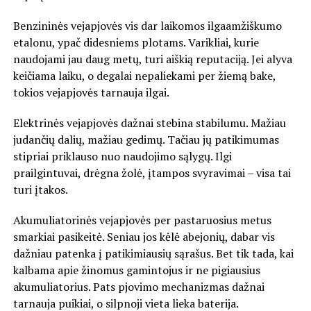
Benzininės vejapjovės vis dar laikomos ilgaamžiškumo
etalonu, ypač didesniems plotams. Varikliai, kurie
naudojami jau daug metų, turi aiškią reputaciją. Jei alyva
keičiama laiku, o degalai nepaliekami per žiemą bake,
tokios vejapjovės tarnauja ilgai.
Elektrinės vejapjovės dažnai stebina stabilumu. Mažiau
judančių dalių, mažiau gedimų. Tačiau jų patikimumas
stipriai priklauso nuo naudojimo sąlygų. Ilgi
prailgintuvai, drėgna žolė, įtampos svyravimai – visa tai
turi įtakos.
Akumuliatorinės vejapjovės per pastaruosius metus
smarkiai pasikeitė. Seniau jos kėlė abejonių, dabar vis
dažniau patenka į patikimiausių sąrašus. Bet tik tada, kai
kalbama apie žinomus gamintojus ir ne pigiausius
akumuliatorius. Pats pjovimo mechanizmas dažnai
tarnauja puikiai, o silpnoji vieta lieka baterija.