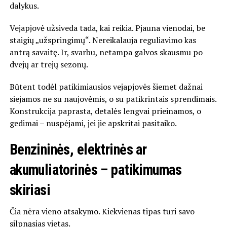
dalykus.
Vejapjovė užsiveda tada, kai reikia. Pjauna vienodai, be
staigių „užspringimų“. Nereikalauja reguliavimo kas
antrą savaitę. Ir, svarbu, netampa galvos skausmu po
dvejų ar trejų sezonų.
Būtent todėl patikimiausios vejapjovės šiemet dažnai
siejamos ne su naujovėmis, o su patikrintais sprendimais.
Konstrukcija paprasta, detalės lengvai prieinamos, o
gedimai – nuspėjami, jei jie apskritai pasitaiko.
Benzininės, elektrinės ar
akumuliatorinės – patikimumas
skiriasi
Čia nėra vieno atsakymo. Kiekvienas tipas turi savo
silpnąsias vietas.