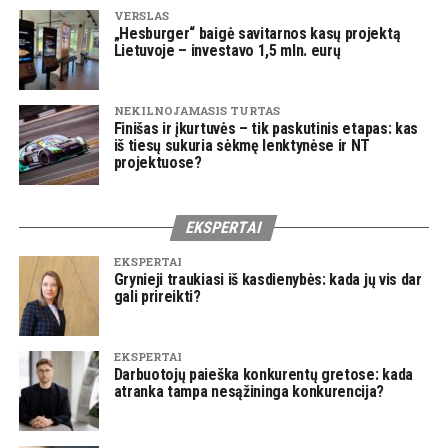
VERSLAS
„Hesburger“ baigė savitarnos kasų projektą
Lietuvoje – investavo 1,5 mln. eurų
NEKILNOJAMASIS TURTAS
Finišas ir įkurtuvės – tik paskutinis etapas: kas
iš tiesų sukuria sėkmę lenktynėse ir NT
projektuose?
EKSPERTAI
EKSPERTAI
Grynieji traukiasi iš kasdienybės: kada jų vis dar
gali prireikti?
EKSPERTAI
Darbuotojų paieška konkurentų gretose: kada
atranka tampa nesąžininga konkurencija?