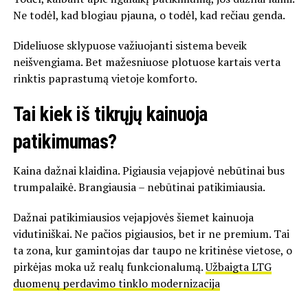
Ne todėl, kad blogiau pjauna, o todėl, kad rečiau genda.
Dideliuose sklypuose važiuojanti sistema beveik
neišvengiama. Bet mažesniuose plotuose kartais verta
rinktis paprastumą vietoje komforto.
Tai kiek iš tikrųjų kainuoja
patikimumas?
Kaina dažnai klaidina. Pigiausia vejapjovė nebūtinai bus
trumpalaikė. Brangiausia – nebūtinai patikimiausia.
Dažnai patikimiausios vejapjovės šiemet kainuoja
vidutiniškai. Ne pačios pigiausios, bet ir ne premium. Tai
ta zona, kur gamintojas dar taupo ne kritinėse vietose, o
pirkėjas moka už realų funkcionalumą.
Užbaigta LTG
duomenų perdavimo tinklo modernizacija