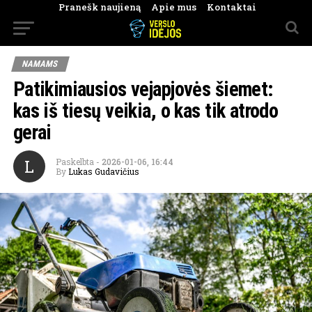
Pranešk naujieną
Apie mus
Kontaktai
NAMAMS
Patikimiausios vejapjovės šiemet:
kas iš tiesų veikia, o kas tik atrodo
gerai
L
Paskelbta
-
2026-01-06, 16:44
By
Lukas Gudavičius