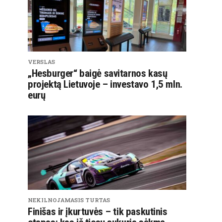
VERSLAS
„Hesburger“ baigė savitarnos kasų
projektą Lietuvoje – investavo 1,5 mln.
eurų
NEKILNOJAMASIS TURTAS
Finišas ir įkurtuvės – tik paskutinis