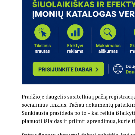
Pradžioje daugelis susitelkia į pačią registraci
socialinius tinklus. Tačiau dokumentų pateikima
Sunkiausia prasideda po to – kai reikia išlaiky
planuoti išlaidas ir priimti sprendimus, kurie ti