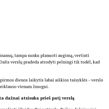
 finansų, tampa sunku planuoti augimą, vertinti
alis verslų pradeda atrodyti pelningi tik todėl, kad
rmos dienos laikytis labai aiškios taisyklės – verslo
 priklauso vienam žmogui.
a dažnai atsisuka prieš patį verslą