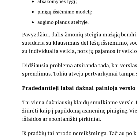
atsakomybės lygį;
pinigų išsiėmimo modelį;
augimo planus ateityje.
Pavyzdžiui, dalis žmonių steigia mažąją bendr
susiduria su klausimais dėl lėšų išsiėmimo, socia
su individualia veikla, nors jų pajamos ir veikl
Didžiausia problema atsiranda tada, kai verslas
sprendimus. Tokiu atveju pertvarkymai tampa s
Pradedantieji labai dažnai painioja verslo
Tai viena dažniausių klaidų smulkiame versle. 
žiūrėti kaip į papildomą asmeninę piniginę. V
išlaidos ar spontaniški pirkiniai.
Iš pradžių tai atrodo nereikšminga. Tačiau po