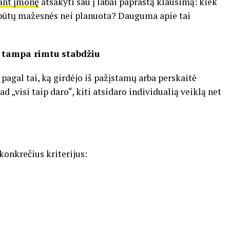
iant įmonę
atsakyti sau į labai paprastą klausimą: kiek
s būtų mažesnės nei planuota? Dauguma apie tai
u tampa rimtu stabdžiu
pagal tai, ką girdėjo iš pažįstamų arba perskaitė
ad „visi taip daro“, kiti atsidaro individualią veiklą net
konkrečius kriterijus: