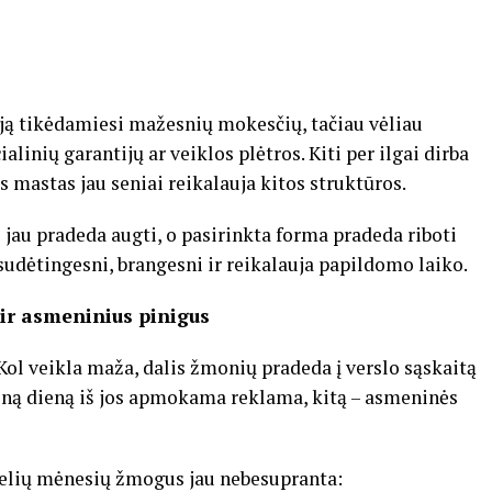
iją tikėdamiesi mažesnių mokesčių, tačiau vėliau
linių garantijų ar veiklos plėtros. Kiti per ilgai dirba
os mastas jau seniai reikalauja kitos struktūros.
 jau pradeda augti, o pasirinkta forma pradeda riboti
udėtingesni, brangesni ir reikalauja papildomo laiko.
 ir asmeninius pinigus
Kol veikla maža, dalis žmonių pradeda į verslo sąskaitą
ieną dieną iš jos apmokama reklama, kitą – asmeninės
 kelių mėnesių žmogus jau nebesupranta: