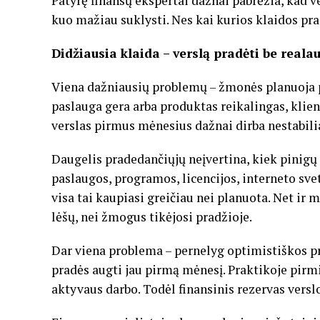
Patyrę finansų ekspertai dažnai pabrėžia, kad ve
kuo mažiau suklysti. Nes kai kurios klaidos pra
Didžiausia klaida – verslą pradėti be reala
Viena dažniausių problemų – žmonės planuoja pa
paslauga gera arba produktas reikalingas, klien
verslas pirmus mėnesius dažnai dirba nestabilia
Daugelis pradedančiųjų neįvertina, kiek pinigų 
paslaugos, programos, licencijos, interneto sve
visa tai kaupiasi greičiau nei planuota. Net ir 
lėšų, nei žmogus tikėjosi pradžioje.
Dar viena problema – pernelyg optimistiškos pr
pradės augti jau pirmą mėnesį.
Praktikoje pirmi
aktyvaus darbo.
Todėl finansinis rezervas vers