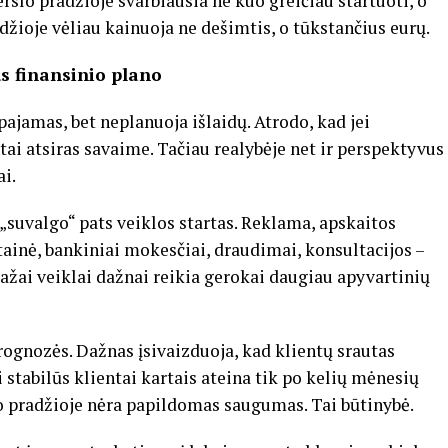
rslo pradžioje svarbiausia ne kuo greičiau startuoti, o
džioje vėliau kainuoja ne dešimtis, o tūkstančius eurų.
us finansinio plano
jamas, bet neplanuoja išlaidų. Atrodo, kad jei
tai atsiras savaime. Tačiau realybėje net ir perspektyvus
i.
„suvalgo“ pats veiklos startas. Reklama, apskaitos
tainė, bankiniai mokesčiai, draudimai, konsultacijos –
mažai veiklai dažnai reikia gerokai daugiau apyvartinių
ognozės. Dažnas įsivaizduoja, kad klientų srautas
 stabilūs klientai kartais ateina tik po kelių mėnesių
lo pradžioje nėra papildomas saugumas. Tai būtinybė.