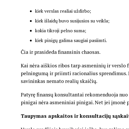
kiek verslas realiai uždirbo;
kiek išlaidų buvo susijusios su veikla;
kokia tikroji pelno suma;
kiek pinigų galima saugiai pasiimti.
Čia ir prasideda finansinis chaosas.
Kai nėra aiškios ribos tarp asmeninių ir verslo
pelningumą ir priimti racionalius sprendimus. D
savininkas nemato realių skaičių.
Patyrę finansų konsultantai rekomenduoja nuo pi
pinigai nėra asmeniniai pinigai. Net jei įmonė
Taupymas apskaitos ir konsultacijų sąskait