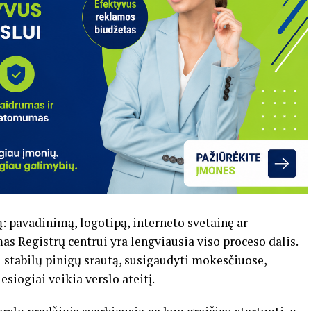
ją: pavadinimą, logotipą, interneto svetainę ar
s Registrų centrui yra lengviausia viso proceso dalis.
ti stabilų pinigų srautą, susigaudyti mokesčiuose,
esiogiai veikia verslo ateitį.