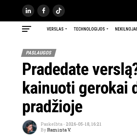
VERSLAS
TECHNOLOGIJOS
NEKILNOJA
PASLAUGOS
Pradedate verslą?
kainuoti gerokai 
pradžioje
Paskelbta
-
2026-05-18, 16:21
By
Raminta V.