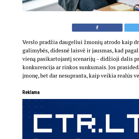
Verslo pradžia daugeliui žmonių atrodo kaip drą
galimybės, didesnė laisvė ir jausmas, kad pagal
vieną pasikartojantį scenarijų – didžioji dalis 
konkurencija ar rinkos sunkumais. Jos prasided
įmonę, bet dar nesupranta, kaip veikia realūs ve
Reklama