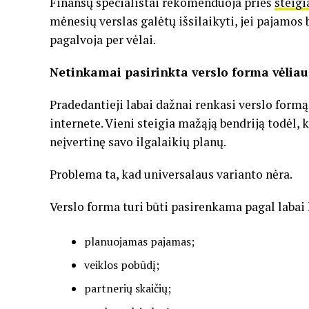
Finansų specialistai rekomenduoja prieš
steig
mėnesių verslas galėtų išsilaikyti, jei pajamo
pagalvoja per vėlai.
Netinkamai pasirinkta verslo forma vėlia
Pradedantieji labai dažnai renkasi verslo formą 
internete. Vieni steigia mažąją bendriją todėl, k
neįvertinę savo ilgalaikių planų.
Problema ta, kad universalaus varianto nėra.
Verslo forma turi būti pasirenkama pagal labai 
planuojamas pajamas;
veiklos pobūdį;
partnerių skaičių;