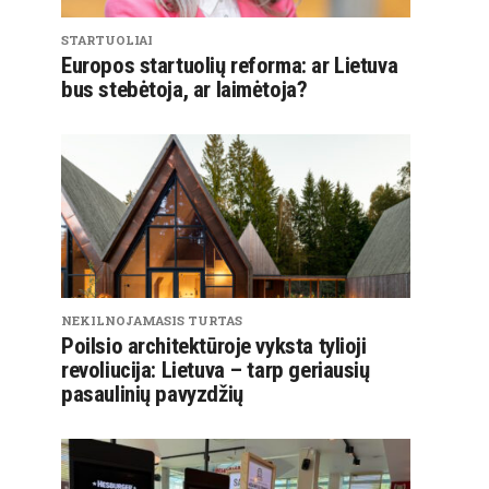
STARTUOLIAI
Europos startuolių reforma: ar Lietuva
bus stebėtoja, ar laimėtoja?
NEKILNOJAMASIS TURTAS
Poilsio architektūroje vyksta tylioji
revoliucija: Lietuva – tarp geriausių
pasaulinių pavyzdžių