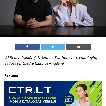
GREÏ bendraįkūrėjai: Saulius Tvarijonas – technologijų
vadovas ir Giedrė Rajuncė – vadovė
Reklama