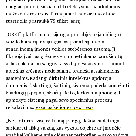
daugiau įmonių siekia dirbti efektyviau, naudodamos
mažesnius resursus. Pirmajame finansavimo etape
startuolis pritraukė 75 tūkst. eurų.
„GREÏ“ platforma prisijungia prie objekte jau įdiegtų
vaizdo kamerų ir sujungia jas į vientisą, nuolat
atnaujinamą įmonės veiklos stebėsenos sistemą. Ji
fiksuoja įvairias grėsmes – nuo netinkamai surūšiuotų
atliekų iki darbo saugos taisyklių nesilaikymo – tuomet
apie šias grėsmes nedelsdama praneša atsakingiems
asmenims. Kadangi dirbtinis intelektas apdoroja
duomenis iš skirtingų šaltinių, sistema padeda sumažinti
klaidingų įspėjimų skaičių. Be to, kiekviena įmonė gali
apmokyti sistemą pagal savo specifinius procesų
reikalavimus.
Vasaros kelionės be streso
„Net ir turint visą reikiamą įrangą, dažnai sudėtinga
susidaryti aiškų vaizdą, kas vyksta objekte ar įmonėje,
ypač kai kalbame apie didesnes teritorijas, – sako vadovė