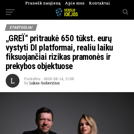
Pranešk naujieną
Apie mus
Kontaktai
STARTUOLIAI
„GREÏ“ pritraukė 650 tūkst. eurų
vystyti DI platformai, realiu laiku
fiksuojančiai rizikas pramonės ir
prekybos objektuose
L
Paskelbta
-
2025-08-14, 11:08
By
Lukas Gudavičius