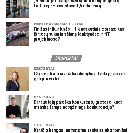
„Hesburger“ baigė savitarnos kasų projektą
Lietuvoje – investavo 1,5 mln. eurų
NEKILNOJAMASIS TURTAS
Finišas ir įkurtuvės – tik paskutinis etapas: kas
iš tiesų sukuria sėkmę lenktynėse ir NT
projektuose?
EKSPERTAI
EKSPERTAI
Grynieji traukiasi iš kasdienybės: kada jų vis dar
gali prireikti?
EKSPERTAI
Darbuotojų paieška konkurentų gretose: kada
atranka tampa nesąžininga konkurencija?
EKSPERTAI
Karščio bangos: nematoma sąskaita ekonomikai