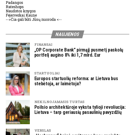
Padangos
Rateshops
Naudotos knygos
Fejerverkai Kaune
-->Čia gali būti Jūsų nuoroda <--
NAUJIENOS
FINANSAI
„OP Corporate Bank” pirmąjį pusmetį paskolų
portfelį augino 8% iki 1,7 mlrd. Eur
STARTUOLIAI
Europos startuolių reforma: ar Lietuva bus
stebėtoja, ar laimėtoja?
NEKILNOJAMASIS TURTAS
Poilsio architektūroje vyksta tylioji revoliucija:
Lietuva – tarp geriausių pasaulinių pavyzdžių
VERSLAS