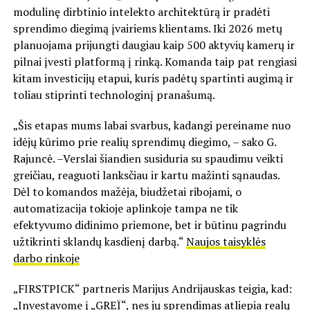
modulinę dirbtinio intelekto architektūrą ir pradėti
sprendimo diegimą įvairiems klientams. Iki 2026 metų
planuojama prijungti daugiau kaip 500 aktyvių kamerų ir
pilnai įvesti platformą į rinką. Komanda taip pat rengiasi
kitam investicijų etapui, kuris padėtų spartinti augimą ir
toliau stiprinti technologinį pranašumą.
„Šis etapas mums labai svarbus, kadangi pereiname nuo
idėjų kūrimo prie realių sprendimų diegimo, – sako G.
Rajuncė. –Verslai šiandien susiduria su spaudimu veikti
greičiau, reaguoti lanksčiau ir kartu mažinti sąnaudas.
Dėl to komandos mažėja, biudžetai ribojami, o
automatizacija tokioje aplinkoje tampa ne tik
efektyvumo didinimo priemone, bet ir būtinu pagrindu
užtikrinti sklandų kasdienį darbą.“
Naujos taisyklės
darbo rinkoje
„FIRSTPICK“ partneris Marijus Andrijauskas teigia, kad:
„Investavome į „GREÏ“, nes jų sprendimas atliepia realų