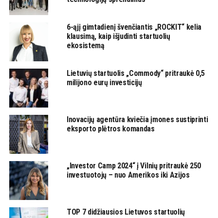
6-ąjį gimtadienį švenčiantis „ROCKIT“ kelia
klausimą, kaip išjudinti startuolių
ekosistemą
Lietuvių startuolis „Commody“ pritraukė 0,5
milijono eurų investicijų
Inovacijų agentūra kviečia įmones sustiprinti
eksporto plėtros komandas
„Investor Camp 2024“ į Vilnių pritraukė 250
investuotojų – nuo Amerikos iki Azijos
TOP 7 didžiausios Lietuvos startuolių