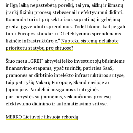
ir ilgą laiką nepastebėtą poreikį, tai yra, aiškų ir išmanų
įrankį fizinių procesų stebėsenai ir efektyvumui didinti.
Komanda turi stiprų sektoriaus supratimą ir gebėjimą
greitai įgyvendinti sprendimus. Todėl tikime, kad jie gali
tapti Europos standartu DI efektyvumo sprendimams
fizinėje infrastruktūroje.“
Nuotekų sistemų nelaikote
prioritetu statybų projektuose?
Šiuo metu „GREÏ“ aktyviai ieško investuotojų būsimiems
finansavimo etapams, ypač turinčių patirties SaaS,
pramonės ar dirbtinio intelekto infrastruktūros srityse,
taip pat ryšių Vakarų Europoje, Skandinavijoje ar
Japonijoje. Paraleliai mezgamos strateginės
partnerystės su įmonėmis, veikiančiomis procesų
efektyvumo didinimo ir automatizavimo srityse.
MERKO Lietuvoje fiksuoja rekordą