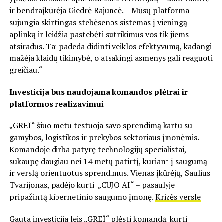
ir bendraįkūrėja Giedrė Rajuncė. – Mūsų platforma
sujungia skirtingas stebėsenos sistemas į vieningą
aplinką ir leidžia pastebėti sutrikimus vos tik jiems
atsiradus. Tai padeda didinti veiklos efektyvumą, kadangi
mažėja klaidų tikimybė, o atsakingi asmenys gali reaguoti
greičiau.“
Investicija bus naudojama komandos plėtrai ir
platformos realizavimui
„GREÏ“ šiuo metu testuoja savo sprendimą kartu su
gamybos, logistikos ir prekybos sektoriaus įmonėmis.
Komandoje dirba patyrę technologijų specialistai,
sukaupę daugiau nei 14 metų patirtį, kuriant į saugumą
ir verslą orientuotus sprendimus. Vienas įkūrėjų, Saulius
Tvarijonas, padėjo kurti „
CUJO AI
“ – pasaulyje
pripažintą kibernetinio saugumo įmonę.
Krizės versle
Gauta investicija leis „GREÏ“ plėsti komandą, kurti