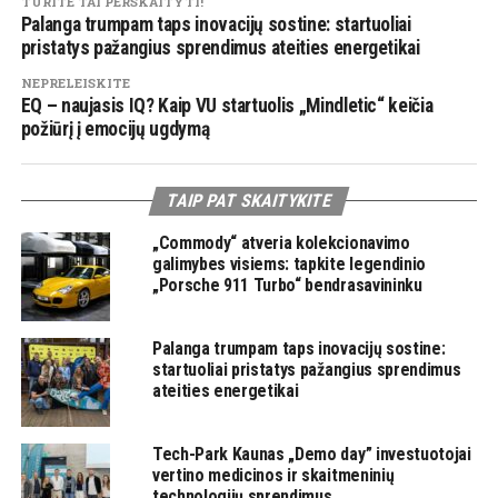
TURITE TAI PERSKAITYTI!
Palanga trumpam taps inovacijų sostine: startuoliai
pristatys pažangius sprendimus ateities energetikai
NEPRELEISKITE
EQ – naujasis IQ? Kaip VU startuolis „Mindletic“ keičia
požiūrį į emocijų ugdymą
TAIP PAT SKAITYKITE
„Commody“ atveria kolekcionavimo
galimybes visiems: tapkite legendinio
„Porsche 911 Turbo“ bendrasavininku
Palanga trumpam taps inovacijų sostine:
startuoliai pristatys pažangius sprendimus
ateities energetikai
Tech-Park Kaunas „Demo day” investuotojai
vertino medicinos ir skaitmeninių
technologijų sprendimus