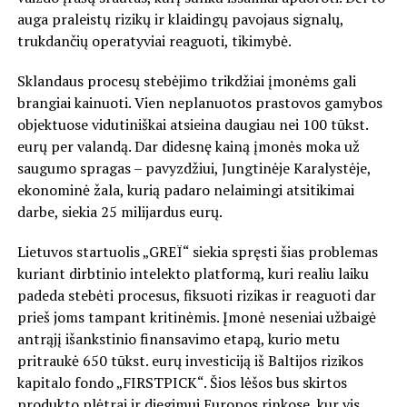
auga praleistų rizikų ir klaidingų pavojaus signalų,
trukdančių operatyviai reaguoti, tikimybė.
Sklandaus procesų stebėjimo trikdžiai įmonėms gali
brangiai kainuoti. Vien neplanuotos prastovos gamybos
objektuose vidutiniškai atsieina daugiau nei
100 tūkst.
eurų per valandą. Dar didesnę kainą įmonės moka už
saugumo spragas – pavyzdžiui, Jungtinėje Karalystėje,
ekonominė žala, kurią padaro nelaimingi atsitikimai
darbe, siekia
25 milijardus
eurų.
Lietuvos startuolis
„GREÏ“
siekia spręsti šias problemas
kuriant dirbtinio intelekto platformą, kuri realiu laiku
padeda stebėti procesus, fiksuoti rizikas ir reaguoti dar
prieš joms tampant kritinėmis. Įmonė neseniai užbaigė
antrąjį išankstinio finansavimo etapą, kurio metu
pritraukė 650 tūkst. eurų investiciją iš Baltijos rizikos
kapitalo fondo
„FIRSTPICK“
. Šios lėšos bus skirtos
produkto plėtrai ir diegimui Europos rinkose, kur vis