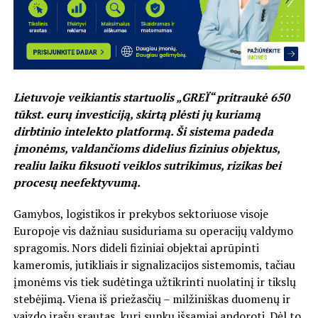
Lietuvoje veikiantis startuolis „GREÏ“ pritraukė 650
tūkst. eurų investiciją, skirtą plėsti jų kuriamą
dirbtinio intelekto platformą. Ši sistema padeda
įmonėms, valdančioms didelius fizinius objektus,
realiu laiku fiksuoti veiklos sutrikimus, rizikas bei
procesų neefektyvumą.
Gamybos, logistikos ir prekybos sektoriuose visoje
Europoje vis dažniau susiduriama su operacijų valdymo
spragomis. Nors dideli fiziniai objektai aprūpinti
kameromis, jutikliais ir signalizacijos sistemomis, tačiau
įmonėms vis tiek sudėtinga užtikrinti nuolatinį ir tikslų
stebėjimą. Viena iš priežasčių – milžiniškas duomenų ir
vaizdo įrašų srautas, kurį sunku išsamiai apdoroti. Dėl to