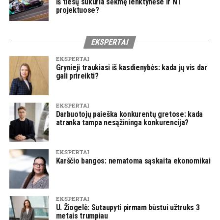
iš tiesų sukuria sėkmę lenktynėse ir NT
projektuose?
EKSPERTAI
EKSPERTAI
Grynieji traukiasi iš kasdienybės: kada jų vis dar
gali prireikti?
EKSPERTAI
Darbuotojų paieška konkurentų gretose: kada
atranka tampa nesąžininga konkurencija?
EKSPERTAI
Karščio bangos: nematoma sąskaita ekonomikai
EKSPERTAI
U. Žiogelė: Sutaupyti pirmam būstui užtruks 3
metais trumpiau