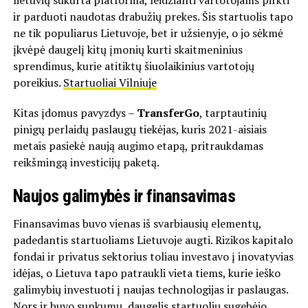
lietuvių sukurta platforma, leidžianti vartotojams pirkti
ir parduoti naudotas drabužių prekes. Šis startuolis tapo
ne tik populiarus Lietuvoje, bet ir užsienyje, o jo sėkmė
įkvėpė daugelį kitų įmonių kurti skaitmeninius
sprendimus, kurie atitiktų šiuolaikinius vartotojų
poreikius.
Startuoliai Vilniuje
Kitas įdomus pavyzdys –
TransferGo
, tarptautinių
pinigų perlaidų paslaugų tiekėjas, kuris 2021-aisiais
metais pasiekė naują augimo etapą, pritraukdamas
reikšmingą investicijų paketą.
Naujos galimybės ir finansavimas
Finansavimas buvo vienas iš svarbiausių elementų,
padedantis startuoliams Lietuvoje augti. Rizikos kapitalo
fondai ir privatus sektorius toliau investavo į inovatyvias
idėjas, o Lietuva tapo patraukli vieta tiems, kurie ieško
galimybių investuoti į naujas technologijas ir paslaugas.
Nors ir buvo sunkumų, daugelis startuolių sugebėjo