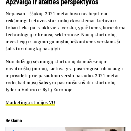
Apžvalga ir ateities perspektyvos
Nepaisant iššūkių, 2021 metai buvo neabejotinai
reikšmingi Lietuvos startuolių ekosistemai. Lietuva ir
toliau lieka patraukli vieta verslui, ypač tiems, kurie dirba
technologijų ir finansų sektoriuose. Naujų startuolių,
investicijų ir augimo galimybių ieškantiems verslams ši
šalis turi daug ką pasiūlyti.
Nuo didžiųjų sėkmingų startuolių iki mažesnių ir
novatoriškų įmonių, Lietuva yra pasirengusi toliau augti
ir prisidėti prie pasaulinio verslo pasaulio. 2021 metai
rodo, kad mūsų šalis yra pasiruošusi išlikti startuolių
lyderiu Vidurio ir Rytų Europoje.
Marketingo studijos VU
Reklama