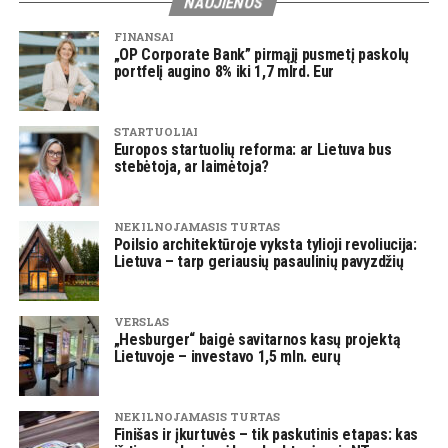
NAUJIENOS
FINANSAI
„OP Corporate Bank” pirmąjį pusmetį paskolų
portfelį augino 8% iki 1,7 mlrd. Eur
STARTUOLIAI
Europos startuolių reforma: ar Lietuva bus
stebėtoja, ar laimėtoja?
NEKILNOJAMASIS TURTAS
Poilsio architektūroje vyksta tylioji revoliucija:
Lietuva – tarp geriausių pasaulinių pavyzdžių
VERSLAS
„Hesburger“ baigė savitarnos kasų projektą
Lietuvoje – investavo 1,5 mln. eurų
NEKILNOJAMASIS TURTAS
Finišas ir įkurtuvės – tik paskutinis etapas: kas