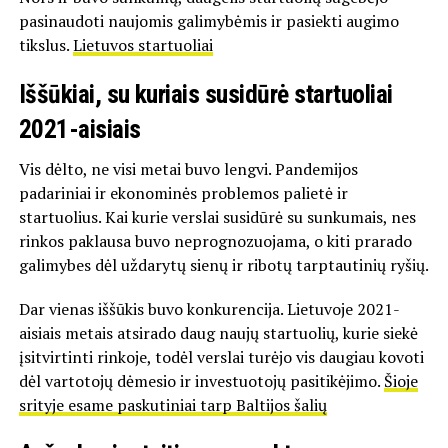
pasinaudoti naujomis galimybėmis ir pasiekti augimo
tikslus.
Lietuvos startuoliai
Iššūkiai, su kuriais susidūrė startuoliai
2021-aisiais
Vis dėlto, ne visi metai buvo lengvi. Pandemijos
padariniai ir ekonominės problemos palietė ir
startuolius. Kai kurie verslai susidūrė su sunkumais, nes
rinkos paklausa buvo neprognozuojama, o kiti prarado
galimybes dėl uždarytų sienų ir ribotų tarptautinių ryšių.
Dar vienas iššūkis buvo konkurencija. Lietuvoje 2021-
aisiais metais atsirado daug naujų startuolių, kurie siekė
įsitvirtinti rinkoje, todėl verslai turėjo vis daugiau kovoti
dėl vartotojų dėmesio ir investuotojų pasitikėjimo.
Šioje
srityje esame paskutiniai tarp Baltijos šalių