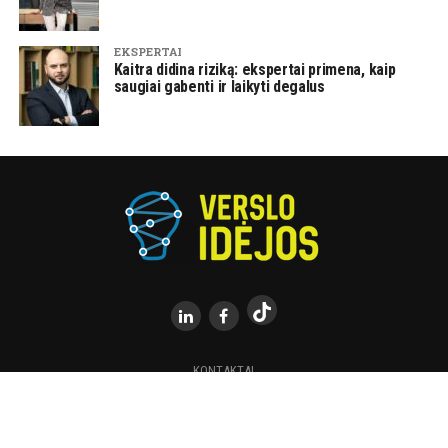
EKSPERTAI
Kaitra didina riziką: ekspertai primena, kaip
saugiai gabenti ir laikyti degalus
KONTAKTAI
Visos teisės saugomos.© 2015-2025 | Kopijuoti draudžiama |