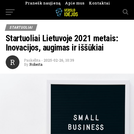
Pranešk naujieną
Apie mus
Kontaktai
STARTUOLIAI
Startuoliai Lietuvoje 2021 metais:
Inovacijos, augimas ir iššūkiai
R
Paskelbta
-
2025-02-26, 10:39
By
Roberta