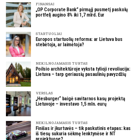
FINANSAI
„OP Corporate Bank” pirmąjį pusmetį paskolų
portfelį augino 8% iki 1,7 mlrd. Eur
STARTUOLIAI
Europos startuolių reforma: ar Lietuva bus
stebėtoja, ar laimėtoja?
NEKILNOJAMASIS TURTAS
Poilsio architektūroje vyksta tylioji revoliucija:
Lietuva – tarp geriausių pasaulinių pavyzdžių
VERSLAS
„Hesburger“ baigė savitarnos kasų projektą
Lietuvoje – investavo 1,5 mln. eurų
NEKILNOJAMASIS TURTAS
Finišas ir įkurtuvės – tik paskutinis etapas: kas
iš tiesų sukuria sėkmę lenktynėse ir NT
projektuose?