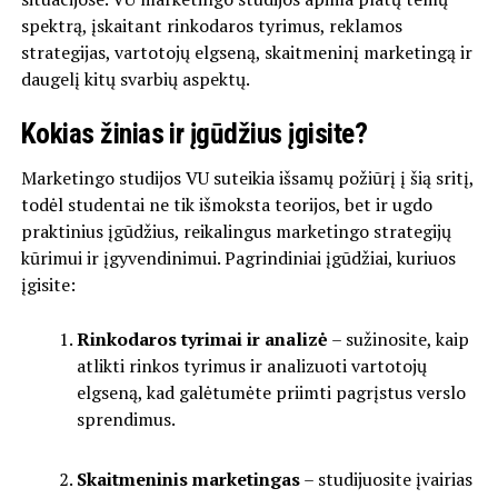
spektrą, įskaitant rinkodaros tyrimus, reklamos
strategijas, vartotojų elgseną, skaitmeninį marketingą ir
daugelį kitų svarbių aspektų.
Kokias žinias ir įgūdžius įgisite?
Marketingo studijos VU suteikia išsamų požiūrį į šią sritį,
todėl studentai ne tik išmoksta teorijos, bet ir ugdo
praktinius įgūdžius, reikalingus marketingo strategijų
kūrimui ir įgyvendinimui. Pagrindiniai įgūdžiai, kuriuos
įgisite:
Rinkodaros tyrimai ir analizė
– sužinosite, kaip
atlikti rinkos tyrimus ir analizuoti vartotojų
elgseną, kad galėtumėte priimti pagrįstus verslo
sprendimus.
Skaitmeninis marketingas
– studijuosite įvairias