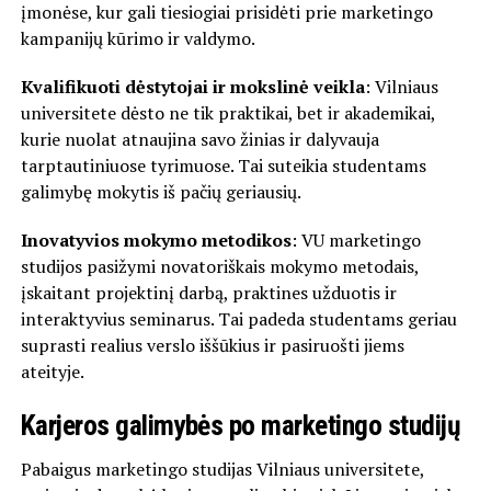
įmonėse, kur gali tiesiogiai prisidėti prie marketingo
kampanijų kūrimo ir valdymo.
Kvalifikuoti dėstytojai ir mokslinė veikla
: Vilniaus
universitete dėsto ne tik praktikai, bet ir akademikai,
kurie nuolat atnaujina savo žinias ir dalyvauja
tarptautiniuose tyrimuose. Tai suteikia studentams
galimybę mokytis iš pačių geriausių.
Inovatyvios mokymo metodikos
: VU marketingo
studijos pasižymi novatoriškais mokymo metodais,
įskaitant projektinį darbą, praktines užduotis ir
interaktyvius seminarus. Tai padeda studentams geriau
suprasti realius verslo iššūkius ir pasiruošti jiems
ateityje.
Karjeros galimybės po marketingo studijų
Pabaigus marketingo studijas Vilniaus universitete,