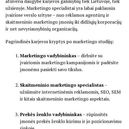
atsiveria daugybė karjeros galimybių tiek Lietuvoje, tiek
užsienyje. Marketingo specialistai yra labai paklausūs
įvairiose verslo srityse – nuo reklamos agentūrų ir
skaitmeninio marketingo įmonių iki didžiųjų korporacijų
ir net nevyriausybinių organizacijų.
Pagrindinės karjeros kryptys po marketingo studijų:
Marketingo vadybininkas
– dirbsite su
įvairiomis marketingo kampanijomis ir padėsite
įmonėms pasiekti savo tikslus.
Skaitmeninio marketingo specialistas
–
užsiimsite internetinėmis reklamomis, SEO, SEM
ir kitais skaitmeninio marketingo aspektais.
Prekės ženklo vadybininkas
– rūpinsitės
įmonės prekės ženklo kūrimu ir jo pozicionavimu
rinkoje.