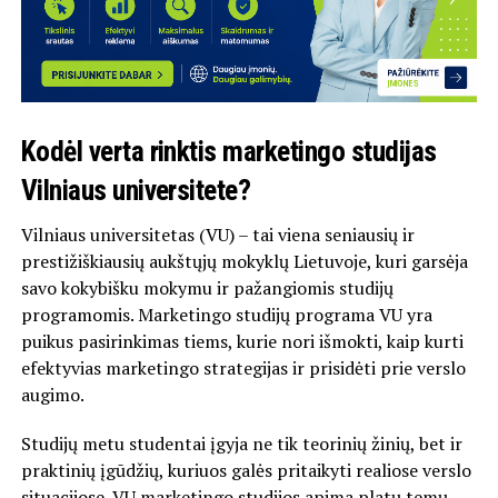
Kodėl verta rinktis marketingo studijas
Vilniaus universitete?
Vilniaus universitetas (VU) – tai viena seniausių ir
prestižiškiausių aukštųjų mokyklų Lietuvoje, kuri garsėja
savo kokybišku mokymu ir pažangiomis studijų
programomis. Marketingo studijų programa VU yra
puikus pasirinkimas tiems, kurie nori išmokti, kaip kurti
efektyvias marketingo strategijas ir prisidėti prie verslo
augimo.
Studijų metu studentai įgyja ne tik teorinių žinių, bet ir
praktinių įgūdžių, kuriuos galės pritaikyti realiose verslo
situacijose. VU marketingo studijos apima platų temų