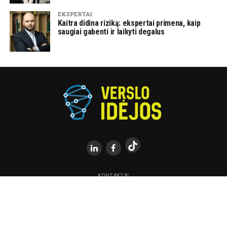
EKSPERTAI
Kaitra didina riziką: ekspertai primena, kaip
saugiai gabenti ir laikyti degalus
KONTAKTAI
Visos teisės saugomos.© 2015-2025 | Kopijuoti draudžiama |