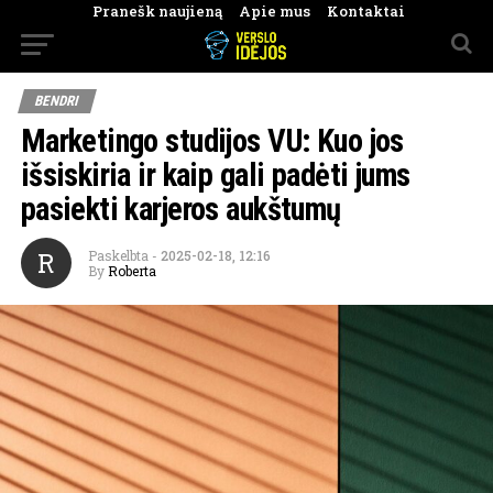
Pranešk naujieną
Apie mus
Kontaktai
BENDRI
Marketingo studijos VU: Kuo jos
išsiskiria ir kaip gali padėti jums
pasiekti karjeros aukštumų
R
Paskelbta
-
2025-02-18, 12:16
By
Roberta