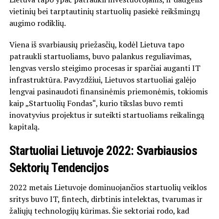
vietinių bei tarptautinių startuolių pasiekė reikšmingų
augimo rodiklių.
Viena iš svarbiausių priežasčių, kodėl Lietuva tapo
patraukli startuoliams, buvo palankus reguliavimas,
lengvas verslo steigimo procesas ir sparčiai auganti IT
infrastruktūra. Pavyzdžiui, Lietuvos startuoliai galėjo
lengvai pasinaudoti finansinėmis priemonėmis, tokiomis
kaip „Startuolių Fondas“, kurio tikslas buvo remti
inovatyvius projektus ir suteikti startuoliams reikalingą
kapitalą.
Startuoliai Lietuvoje 2022: Svarbiausios
Sektorių Tendencijos
2022 metais Lietuvoje dominuojančios startuolių veiklos
sritys buvo IT, fintech, dirbtinis intelektas, tvarumas ir
žaliųjų technologijų kūrimas. Šie sektoriai rodo, kad