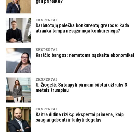
gali prireikti?
EKSPERTAI
Darbuotojų paieška konkurentų gretose: kada
atranka tampa nesąžininga konkurencija?
EKSPERTAI
Karščio bangos: nematoma sąskaita ekonomikai
EKSPERTAI
U. Žiogelė: Sutaupyti pirmam būstui užtruks 3
metais trumpiau
EKSPERTAI
Kaitra didina riziką: ekspertai primena, kaip
saugiai gabenti ir laikyti degalus