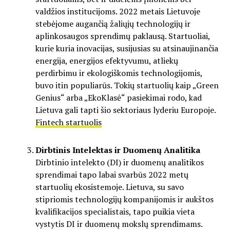
valdžios institucijoms. 2022 metais Lietuvoje
stebėjome augančią žaliųjų technologijų ir
aplinkosaugos sprendimų paklausą. Startuoliai,
kurie kuria inovacijas, susijusias su atsinaujinančia
energija, energijos efektyvumu, atliekų
perdirbimu ir ekologiškomis technologijomis,
buvo itin populiarūs. Tokių startuolių kaip „Green
Genius“ arba „EkoKlasė“ pasiekimai rodo, kad
Lietuva gali tapti šio sektoriaus lyderiu Europoje.
Fintech startuolis
Dirbtinis Intelektas ir Duomenų Analitika
Dirbtinio intelekto (DI) ir duomenų analitikos
sprendimai tapo labai svarbūs 2022 metų
startuolių ekosistemoje. Lietuva, su savo
stipriomis technologijų kompanijomis ir aukštos
kvalifikacijos specialistais, tapo puikia vieta
vystytis DI ir duomenų mokslų sprendimams.