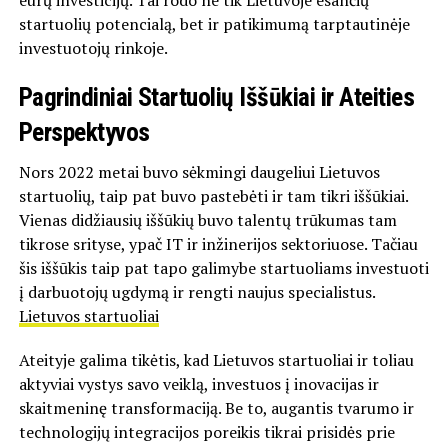
eurų investicijų. Tai rodo ne tik Lietuvoje esančių
startuolių potencialą, bet ir patikimumą tarptautinėje
investuotojų rinkoje.
Pagrindiniai Startuolių Iššūkiai ir Ateities
Perspektyvos
Nors 2022 metai buvo sėkmingi daugeliui Lietuvos
startuolių, taip pat buvo pastebėti ir tam tikri iššūkiai.
Vienas didžiausių iššūkių buvo talentų trūkumas tam
tikrose srityse, ypač IT ir inžinerijos sektoriuose. Tačiau
šis iššūkis taip pat tapo galimybe startuoliams investuoti
į darbuotojų ugdymą ir rengti naujus specialistus.
Lietuvos startuoliai
Ateityje galima tikėtis, kad Lietuvos startuoliai ir toliau
aktyviai vystys savo veiklą, investuos į inovacijas ir
skaitmeninę transformaciją. Be to, augantis tvarumo ir
technologijų integracijos poreikis tikrai prisidės prie