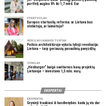
portfelį augino 8% iki 1,7 mlrd. Eur
STARTUOLIAI
Europos startuolių reforma: ar Lietuva bus
stebėtoja, ar laimėtoja?
NEKILNOJAMASIS TURTAS
Poilsio architektūroje vyksta tylioji revoliucija:
Lietuva – tarp geriausių pasaulinių pavyzdžių
VERSLAS
„Hesburger“ baigė savitarnos kasų projektą
Lietuvoje – investavo 1,5 mln. eurų
EKSPERTAI
EKSPERTAI
Grynieji traukiasi iš kasdienybės: kada jų vis dar