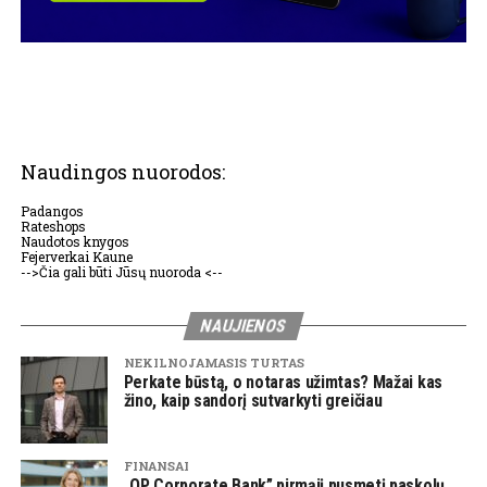
Naudingos nuorodos:
Padangos
Rateshops
Naudotos knygos
Fejerverkai Kaune
-->Čia gali būti Jūsų nuoroda <--
NAUJIENOS
NEKILNOJAMASIS TURTAS
Perkate būstą, o notaras užimtas? Mažai kas
žino, kaip sandorį sutvarkyti greičiau
FINANSAI
„OP Corporate Bank” pirmąjį pusmetį paskolų