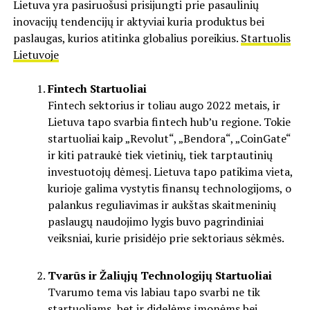
Lietuva yra pasiruošusi prisijungti prie pasaulinių
inovacijų tendencijų ir aktyviai kuria produktus bei
paslaugas, kurios atitinka globalius poreikius.
Startuolis
Lietuvoje
Fintech Startuoliai
Fintech sektorius ir toliau augo 2022 metais, ir
Lietuva tapo svarbia fintech hub’u regione. Tokie
startuoliai kaip „Revolut“, „Bendora“, „CoinGate“
ir kiti patraukė tiek vietinių, tiek tarptautinių
investuotojų dėmesį. Lietuva tapo patikima vieta,
kurioje galima vystytis finansų technologijoms, o
palankus reguliavimas ir aukštas skaitmeninių
paslaugų naudojimo lygis buvo pagrindiniai
veiksniai, kurie prisidėjo prie sektoriaus sėkmės.
Tvarūs ir Žaliųjų Technologijų Startuoliai
Tvarumo tema vis labiau tapo svarbi ne tik
startuoliams, bet ir didelėms įmonėms bei