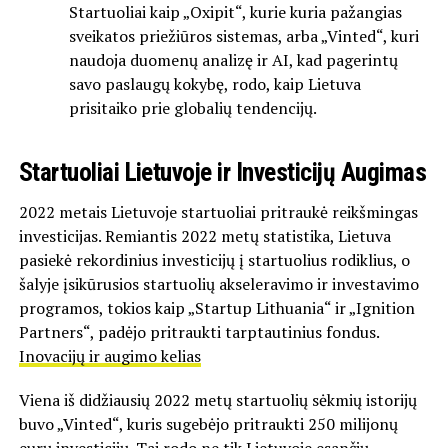
Startuoliai kaip „Oxipit“, kurie kuria pažangias
sveikatos priežiūros sistemas, arba „Vinted“, kuri
naudoja duomenų analizę ir AI, kad pagerintų
savo paslaugų kokybę, rodo, kaip Lietuva
prisitaiko prie globalių tendencijų.
Startuoliai Lietuvoje ir Investicijų Augimas
2022 metais Lietuvoje startuoliai pritraukė reikšmingas
investicijas. Remiantis 2022 metų statistika, Lietuva
pasiekė rekordinius investicijų į startuolius rodiklius, o
šalyje įsikūrusios startuolių akseleravimo ir investavimo
programos, tokios kaip „Startup Lithuania“ ir „Ignition
Partners“, padėjo pritraukti tarptautinius fondus.
Inovacijų ir augimo kelias
Viena iš didžiausių 2022 metų startuolių sėkmių istorijų
buvo „Vinted“, kuris sugebėjo pritraukti 250 milijonų