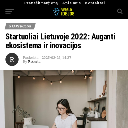
Pranešk naujieną
Apie mus
Kontaktai
STARTUOLIAI
Startuoliai Lietuvoje 2022: Auganti
ekosistema ir inovacijos
R
Paskelbta
-
2025-02-26, 14:27
By
Roberta