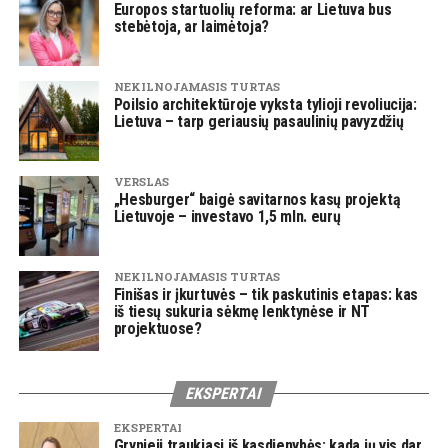
Europos startuolių reforma: ar Lietuva bus
stebėtoja, ar laimėtoja?
NEKILNOJAMASIS TURTAS
Poilsio architektūroje vyksta tylioji revoliucija:
Lietuva – tarp geriausių pasaulinių pavyzdžių
VERSLAS
„Hesburger“ baigė savitarnos kasų projektą
Lietuvoje – investavo 1,5 mln. eurų
NEKILNOJAMASIS TURTAS
Finišas ir įkurtuvės – tik paskutinis etapas: kas
iš tiesų sukuria sėkmę lenktynėse ir NT
projektuose?
EKSPERTAI
EKSPERTAI
Grynieji traukiasi iš kasdienybės: kada jų vis dar