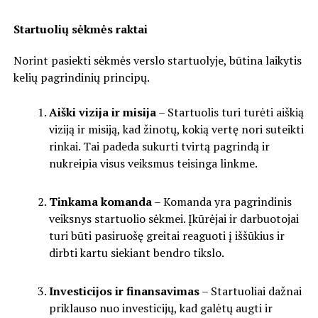
Startuolių sėkmės raktai
Norint pasiekti sėkmės verslo startuolyje, būtina laikytis
kelių pagrindinių principų.
Aiški vizija ir misija
– Startuolis turi turėti aiškią
viziją ir misiją, kad žinotų, kokią vertę nori suteikti
rinkai. Tai padeda sukurti tvirtą pagrindą ir
nukreipia visus veiksmus teisinga linkme.
Tinkama komanda
– Komanda yra pagrindinis
veiksnys startuolio sėkmei. Įkūrėjai ir darbuotojai
turi būti pasiruošę greitai reaguoti į iššūkius ir
dirbti kartu siekiant bendro tikslo.
Investicijos ir finansavimas
– Startuoliai dažnai
priklauso nuo investicijų, kad galėtų augti ir