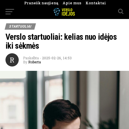
Pranešk naujieną
Apie mus
Kontaktai
STARTUOLIAI
Verslo startuoliai: kelias nuo idėjos
iki sėkmės
R
Paskelbta
-
2025-02-26, 14:53
By
Roberta