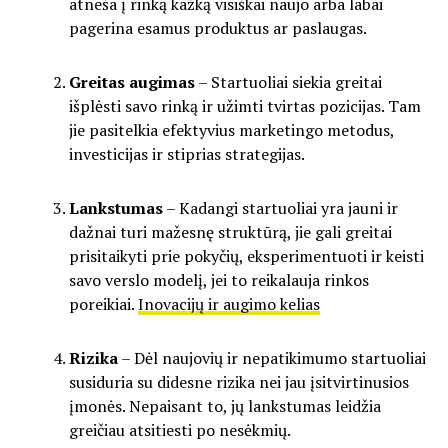
atneša į rinką kažką visiškai naujo arba labai
pagerina esamus produktus ar paslaugas.
Greitas augimas
– Startuoliai siekia greitai
išplėsti savo rinką ir užimti tvirtas pozicijas. Tam
jie pasitelkia efektyvius marketingo metodus,
investicijas ir stiprias strategijas.
Lankstumas
– Kadangi startuoliai yra jauni ir
dažnai turi mažesnę struktūrą, jie gali greitai
prisitaikyti prie pokyčių, eksperimentuoti ir keisti
savo verslo modelį, jei to reikalauja rinkos
poreikiai.
Inovacijų ir augimo kelias
Rizika
– Dėl naujovių ir nepatikimumo startuoliai
susiduria su didesne rizika nei jau įsitvirtinusios
įmonės. Nepaisant to, jų lankstumas leidžia
greičiau atsitiesti po nesėkmių.