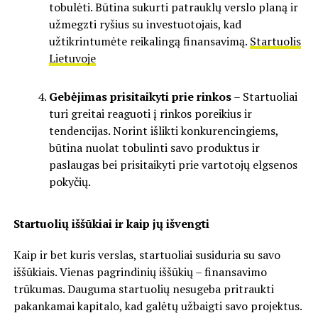
tobulėti. Būtina sukurti patrauklų verslo planą ir
užmegzti ryšius su investuotojais, kad
užtikrintumėte reikalingą finansavimą.
Startuolis
Lietuvoje
Gebėjimas prisitaikyti prie rinkos
– Startuoliai
turi greitai reaguoti į rinkos poreikius ir
tendencijas. Norint išlikti konkurencingiems,
būtina nuolat tobulinti savo produktus ir
paslaugas bei prisitaikyti prie vartotojų elgsenos
pokyčių.
Startuolių iššūkiai ir kaip jų išvengti
Kaip ir bet kuris verslas, startuoliai susiduria su savo
iššūkiais. Vienas pagrindinių iššūkių – finansavimo
trūkumas. Dauguma startuolių nesugeba pritraukti
pakankamai kapitalo, kad galėtų užbaigti savo projektus.