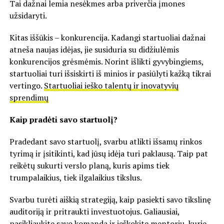
Tai dažnai lemia nesėkmes arba priverčia įmones
užsidaryti.
Kitas iššūkis – konkurencija. Kadangi startuoliai dažnai
atneša naujas idėjas, jie susiduria su didžiulėmis
konkurencijos grėsmėmis. Norint išlikti gyvybingiems,
startuoliai turi išsiskirti iš minios ir pasiūlyti kažką tikrai
vertingo.
Startuoliai ieško talentų ir inovatyvių
sprendimų
Kaip pradėti savo startuolį?
Pradedant savo startuolį, svarbu atlikti išsamų rinkos
tyrimą ir įsitikinti, kad jūsų idėja turi paklausą. Taip pat
reikėtų sukurti verslo planą, kuris apims tiek
trumpalaikius, tiek ilgalaikius tikslus.
Svarbu turėti aiškią strategiją, kaip pasiekti savo tikslinę
auditoriją ir pritraukti investuotojus. Galiausiai,
pasikliaukite savo komanda ir ieškokite mentorių, kurie