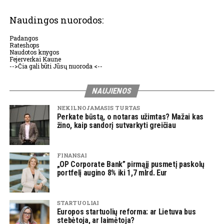
Naudingos nuorodos:
Padangos
Rateshops
Naudotos knygos
Fejerverkai Kaune
-->Čia gali būti Jūsų nuoroda <--
NAUJIENOS
NEKILNOJAMASIS TURTAS
Perkate būstą, o notaras užimtas? Mažai kas
žino, kaip sandorį sutvarkyti greičiau
FINANSAI
„OP Corporate Bank” pirmąjį pusmetį paskolų
portfelį augino 8% iki 1,7 mlrd. Eur
STARTUOLIAI
Europos startuolių reforma: ar Lietuva bus
stebėtoja, ar laimėtoja?