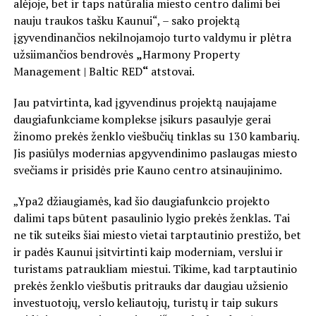
alėjoje, bet ir taps natūralia miesto centro dalimi bei
nauju traukos tašku Kaunui“, – sako projektą
įgyvendinančios nekilnojamojo turto valdymu ir plėtra
užsiimančios bendrovės
„
Harmony Property
Management | Baltic RED
“
atstovai.
Jau patvirtinta, kad įgyvendinus projektą naujajame
daugiafunkciame komplekse įsikurs pasaulyje gerai
žinomo prekės ženklo viešbučių tinklas su 130 kambarių.
Jis pasiūlys modernias apgyvendinimo paslaugas miesto
svečiams ir prisidės prie Kauno centro atsinaujinimo.
„Ypa2 džiaugiamės, kad šio daugiafunkcio projekto
dalimi taps būtent pasaulinio lygio prekės ženklas
.
Tai
ne tik suteiks šiai miesto vietai tarptautinio prestižo, bet
ir padės Kaunui įsitvirtinti kaip moderniam, verslui ir
turistams patraukliam miestui. Tikime, kad tarptautinio
prekės ženklo viešbutis pritrauks dar daugiau užsienio
investuotojų, verslo keliautojų, turistų ir taip sukurs