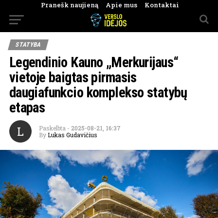
Pranešk naujieną
Apie mus
Kontaktai
STATYBA
Legendinio Kauno „Merkurijaus“
vietoje baigtas pirmasis
daugiafunkcio komplekso statybų
etapas
L
Paskelbta
-
2025-08-21, 16:37
By
Lukas Gudavičius