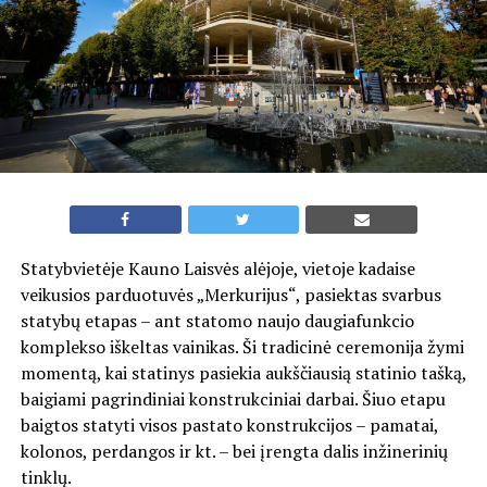
Statybvietėje Kauno Laisvės alėjoje, vietoje kadaise
veikusios parduotuvės „Merkurijus“, pasiektas svarbus
statybų etapas – ant statomo naujo daugiafunkcio
komplekso iškeltas vainikas. Ši tradicinė ceremonija žymi
momentą, kai statinys pasiekia aukščiausią statinio tašką,
baigiami pagrindiniai konstrukciniai darbai. Šiuo etapu
baigtos statyti visos pastato konstrukcijos – pamatai,
kolonos, perdangos ir kt. – bei įrengta dalis inžinerinių
tinklų.