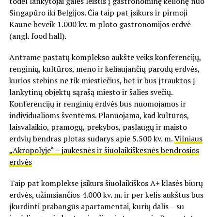
todėl lankytojai galės leistis į gastronominę kelionę nuo
Singapūro iki Belgijos. Čia taip pat įsikurs ir pirmoji
Kaune beveik 1.000 kv. m ploto gastronomijos erdvė
(angl. food hall).
Antrame pastatų komplekso aukšte veiks konferencijų,
renginių, kultūros, meno ir keliaujančių parodų erdvės,
kurios stebins ne tik miestiečius, bet ir bus įtrauktos į
lankytinų objektų sąrašą miesto ir šalies svečių.
Konferencijų ir renginių erdvės bus nuomojamos ir
individualioms šventėms. Planuojama, kad kultūros,
laisvalaikio, pramogų, prekybos, paslaugų ir maisto
erdvių bendras plotas sudarys apie 5.500 kv. m.
Vilniaus
„Akropolyje“ – jaukesnės ir šiuolaikiškesnės bendrosios
erdvės
Taip pat komplekse įsikurs šiuolaikiškos A+ klasės biurų
erdvės, užimsiančios 4.000 kv. m. ir per kelis aukštus bus
įkurdinti prabangūs apartamentai, kurių dalis – su