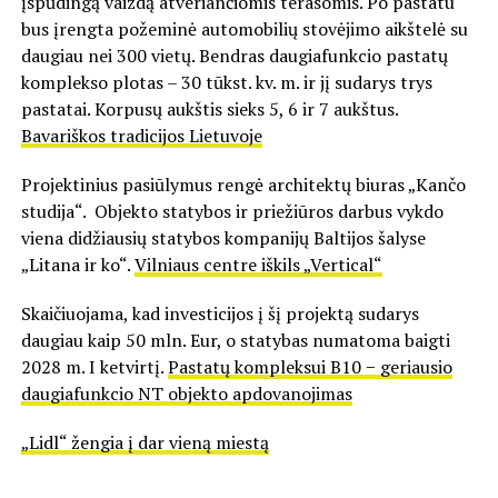
įspūdingą vaizdą atveriančiomis terasomis. Po pastatu
bus įrengta požeminė automobilių stovėjimo aikštelė su
daugiau nei 300 vietų. Bendras daugiafunkcio pastatų
komplekso plotas – 30 tūkst. kv. m. ir jį sudarys trys
pastatai. Korpusų aukštis sieks 5, 6 ir 7 aukštus.
Bavariškos tradicijos Lietuvoje
Projektinius pasiūlymus rengė architektų biuras „Kančo
studija“. Objekto statybos ir priežiūros darbus vykdo
viena didžiausių statybos kompanijų Baltijos šalyse
„Litana ir ko“.
Vilniaus centre iškils „Vertical“
Skaičiuojama, kad investicijos į šį projektą sudarys
daugiau kaip 50 mln. Eur, o statybas numatoma baigti
2028 m. I ketvirtį.
Pastatų kompleksui B10 − geriausio
daugiafunkcio NT objekto apdovanojimas
„Lidl“ žengia į dar vieną miestą