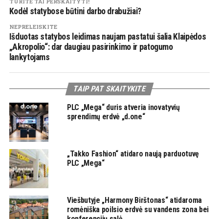
TURITE TAI PERSKAITYTI!
Kodėl statybose būtini darbo drabužiai?
NEPRELEISKITE
Išduotas statybos leidimas naujam pastatui šalia Klaipėdos
„Akropolio“: dar daugiau pasirinkimo ir patogumo
lankytojams
TAIP PAT SKAITYKITE
PLC „Mega“ duris atveria inovatyvių
sprendimų erdvė „d.one“
„Takko Fashion“ atidaro naują parduotuvę
PLC „Mega“
Viešbutyje „Harmony Birštonas“ atidaroma
romėniška poilsio erdvė su vandens zona bei
konferencijų salė