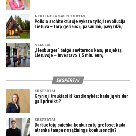
NEKILNOJAMASIS TURTAS
Poilsio architektūroje vyksta tylioji revoliucija:
Lietuva – tarp geriausių pasaulinių pavyzdžių
VERSLAS
„Hesburger“ baigė savitarnos kasų projektą
Lietuvoje – investavo 1,5 mln. eurų
EKSPERTAI
EKSPERTAI
Grynieji traukiasi iš kasdienybės: kada jų vis dar
gali prireikti?
EKSPERTAI
Darbuotojų paieška konkurentų gretose: kada
atranka tampa nesąžininga konkurencija?