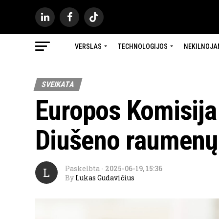
VERSLAS
TECHNOLOGIJOS
NEKILNOJA
SVEIKATA
Europos Komisija 
Diušeno raumenų d
Paskelbta
-
2025-06-19, 15:36
L
By
Lukas Gudavičius