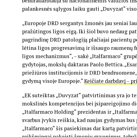
bendradarbiauja su nacionalinėmis valdžios ins
palankesnės sąlygos laiku gauti „Duvyzat“ viso
„Europoje DRD sergantys žmonės jau seniai lau
pražūtingos ligos eigą. Iki šiol buvo nedaug pa
pagrindinę DRD patologiją plačiajai pacientų po
lėtina ligos progresavimą ir išsaugo raumenų 
ligos mechanizmus“, – sakė „Italfarmaco“ grupė
gydytojas, mokslų daktaras Paolo Bettica. „Esa
priežiūros institucijomis ir DRD bendruomene, 
gydymą visoje Europoje.“
Keičiate darbdavį – pr
„EK suteiktas „Duvyzat“ patvirtinimas yra jo te
mokslinės kompetencijos bei įsipareigojimo dieg
„Italfarmaco Holding“ prezidentas ir „Italfarma
svarbus įvykis reiškia, kad naujas gydymas bus
„Italfarmaco“ šis pasiekimas dar kartą patvirt
reikšmingai pakeisti žmonių gyvenimus, tobul