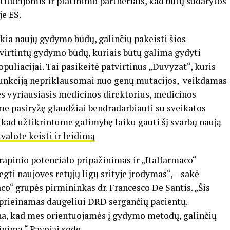
titucijomis ir platinimo partneriais, kad būtų sudarytos
je ES.
kia naujų gydymo būdų, galinčių pakeisti šios
tvirtintų gydymo būdų, kuriais būtų galima gydyti
puliacijai. Tai pasikeitė patvirtinus „Duvyzat“, kuris
funkciją nepriklausomai nuo genų mutacijos, veikdamas
s vyriausiasis medicinos direktorius, medicinos
me pasiryžę glaudžiai bendradarbiauti su sveikatos
kad užtikrintume galimybę laiku gauti šį svarbų naują
ivalote keisti ir leidimą
rapinio potencialo pripažinimas ir „Italfarmaco“
ti naujoves retųjų ligų srityje įrodymas“, – sakė
co“ grupės pirmininkas dr. Francesco De Santis. „Šis
 prieinamas daugeliui DRD sergančių pacientų.
ina, kad mes orientuojamės į gydymo metodų, galinčių
inimą.“
Pavojai sode