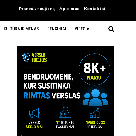
Pranešk naujieną
Apie mus
Kontaktai
KULTŪRA IR MENAS
RENGINIAI
VIDEO ▶️