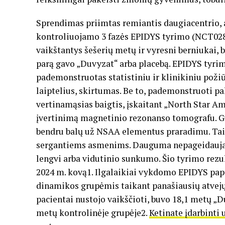
Sprendimas priimtas remiantis daugiacentrio, a
kontroliuojamo 3 fazės EPIDYS tyrimo (NCT028
vaikštantys šešerių metų ir vyresni berniukai, 
parą gavo „Duvyzat“ arba placebą. EPIDYS tyrim
pademonstruotas statistiniu ir klinikiniu požiūr
laiptelius, skirtumas. Be to, pademonstruoti p
vertinamąsias baigtis, įskaitant „North Star Am
įvertinimą magnetinio rezonanso tomografu. G
bendru balų už NSAA elementus praradimu. Tai 
sergantiems asmenims. Dauguma nepageidaujam
lengvi arba vidutinio sunkumo. Šio tyrimo rezu
2024 m. kovą1. Ilgalaikiai vykdomo EPIDYS pap
dinamikos grupėmis taikant panašiausių atvejų
pacientai nustojo vaikščioti, buvo 18,1 metų „D
metų kontrolinėje grupėje2.
Ketinate įdarbinti 