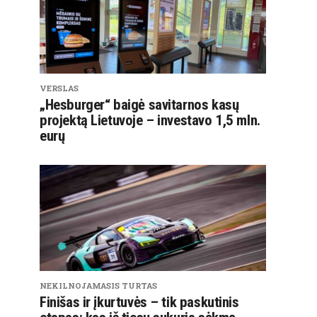
VERSLAS
„Hesburger“ baigė savitarnos kasų
projektą Lietuvoje – investavo 1,5 mln.
eurų
NEKILNOJAMASIS TURTAS
Finišas ir įkurtuvės – tik paskutinis