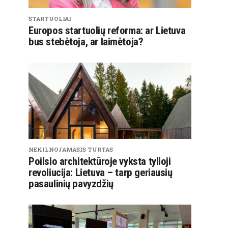
STARTUOLIAI
Europos startuolių reforma: ar Lietuva
bus stebėtoja, ar laimėtoja?
NEKILNOJAMASIS TURTAS
Poilsio architektūroje vyksta tylioji
revoliucija: Lietuva – tarp geriausių
pasaulinių pavyzdžių