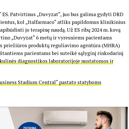
“ ES. Patvirtinus „Duvyzat“, juo bus galima gydyti DRD
ientus, kol „Italfarmaco“ atliks papildomus klinikinius
r apibūdinti jo terapinę naudą. Už ES ribų 2024 m. kovą
irtino „Duvyzat“ 6 metų ir vyresniems pacientams
atos priežiūros produktų reguliavimo agentūra (MHRA)
štantiems pacientams bei suteikė sąlyginį rinkodarinį
ulinės diagnostikos laboratorijoje nustatomos ir
Business Stadium Central“ pastato statyboms