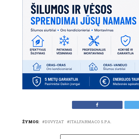
ŽYMOS:
DUVYZAT
ITALFARMACO S.P.A.