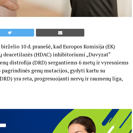
 birželio 10 d. pranešė, kad Europos Komisija (EK)
nų deacetilazės (HDAC) inhibitoriumi „Duvyzat“
umenų distrofija (DRD) sergantiems 6 metų ir vyresniems
pagrindinės genų mutacijos, gydyti kartu su
DRD) yra reta, progresuojanti nervų ir raumenų liga,