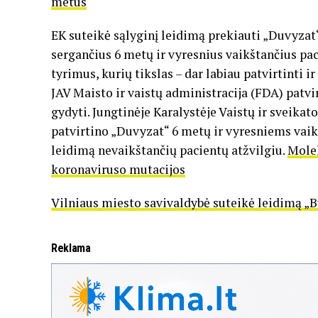
metus
EK suteikė sąlyginį leidimą prekiauti „Duvyzat
sergančius 6 metų ir vyresnius vaikštančius pac
tyrimus, kurių tikslas – dar labiau patvirtinti i
JAV Maisto ir vaistų administracija (FDA) patv
gydyti. Jungtinėje Karalystėje Vaistų ir sveik
patvirtino „Duvyzat“ 6 metų ir vyresniems vaik
leidimą nevaikštančių pacientų atžvilgiu.
Molek
koronaviruso mutacijos
Vilniaus miesto savivaldybė suteikė leidimą „
Reklama