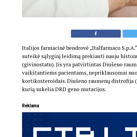
Italijos farmacinė bendrovė „Italfarmaco S.p.A.“
suteikė sąlyginį leidimą prekiauti nauju histo
(givinostatu). Jis yra patvirtintas Diušeno ra
vaikštantiems pacientams, nepriklausomai nuo 
kortikosteroidais. Diušeno raumenų distrofija (
kurią sukelia DRD geno mutacijos.
Reklama