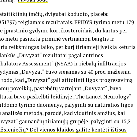
tsitiktinių imčių, dvigubai koduoto, placebu
51797) teigiamais rezultatais. EPIDYS tyrimo metu 179
be įprastinio gydymo kortikosteroidais, du kartus per
o metu pasiekta pirminė vertinamoji baigtis ir
iu reikšmingas laiko, per kurį tiriamieji įveikia keturis
alankūs „Duvyzat“ rezultatai pagal antrines
bulatory Assessment“ (NSAA) ir riebalų infiltracijos
ydymas „Duvyzat“ buvo siejamas su 40 proc. mažesniu
rodo, kad „Duvyzat“ gali atitolinti ligos progresavimą
ų poveikių, pastebėtų vartojant „Duvyzat“, buvo
ltatai buvo paskelbti leidinyje „The Lancet Neurology“
ildomo tyrimo duomenys, palyginti su natūralios ligos
 analizės metodą, parodė, kad vidutinis amžius, kai
uvyzat“ gaunančių tiriamųjų grupėje, palyginti su 15,2
užsieniečių? Dėl vienos klaidos galite kentėti ištisus