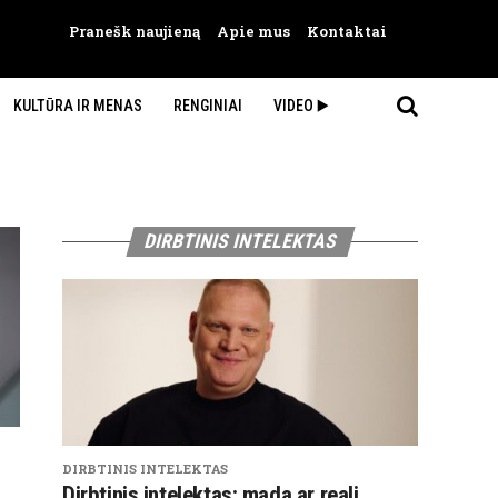
Pranešk naujieną
Apie mus
Kontaktai
KULTŪRA IR MENAS
RENGINIAI
VIDEO ▶️
DIRBTINIS INTELEKTAS
DIRBTINIS INTELEKTAS
Dirbtinis intelektas: mada ar reali