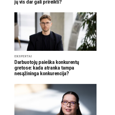
jų vis dar gali prireikti?
EKSPERTAI
Darbuotojų paieška konkurentų
gretose: kada atranka tampa
nesąžininga konkurencija?