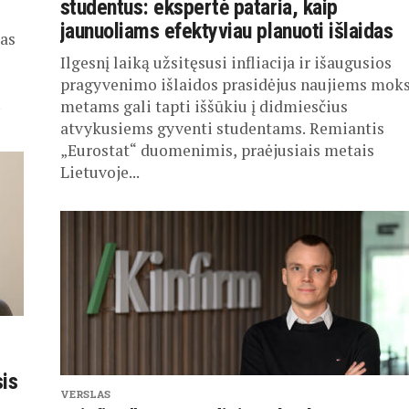
studentus: ekspertė pataria, kaip
jaunuoliams efektyviau planuoti išlaidas
gas
Ilgesnį laiką užsitęsusi infliacija ir išaugusios
pragyvenimo išlaidos prasidėjus naujiems mok
.
metams gali tapti iššūkiu į didmiesčius
atvykusiems gyventi studentams. Remiantis
„Eurostat“ duomenimis, praėjusiais metais
Lietuvoje...
is
VERSLAS