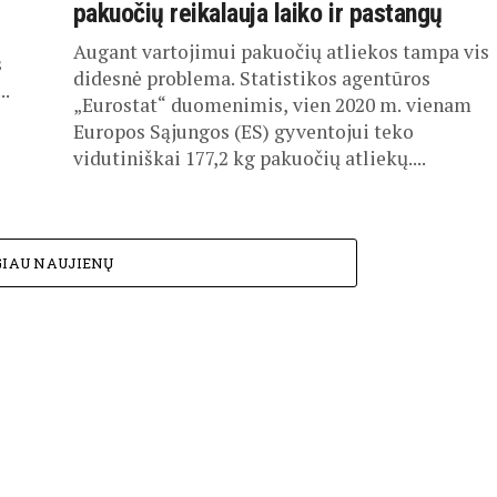
pakuočių reikalauja laiko ir pastangų
Augant vartojimui pakuočių atliekos tampa vis
s
didesnė problema. Statistikos agentūros
..
„Eurostat“ duomenimis, vien 2020 m. vienam
Europos Sąjungos (ES) gyventojui teko
vidutiniškai 177,2 kg pakuočių atliekų....
IAU NAUJIENŲ