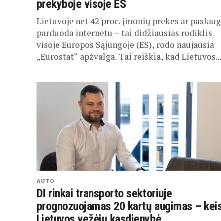
prekyboje visoje ES
Lietuvoje net 42 proc. įmonių prekes ar paslau
parduoda internetu – tai didžiausias rodiklis
visoje Europos Sąjungoje (ES), rodo naujausia
„Eurostat“ apžvalga. Tai reiškia, kad Lietuvos..
AUTO
DI rinkai transporto sektoriuje
prognozuojamas 20 kartų augimas – keis
Lietuvos vežėjų kasdienybė