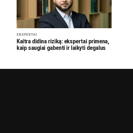
EKSPERTAI
Kaitra didina riziką: ekspertai primena,
kaip saugiai gabenti ir laikyti degalus