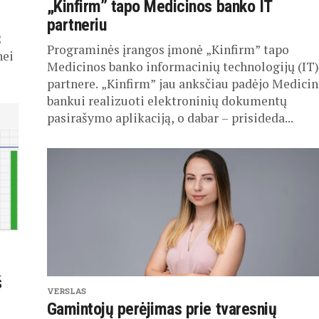
„Kinfirm” tapo Medicinos banko IT
partneriu
2
Programinės įrangos įmonė „Kinfirm” tapo
nei
Medicinos banko informacinių technologijų (IT)
partnere. „Kinfirm” jau anksčiau padėjo Medici
bankui realizuoti elektroninių dokumentų
pasirašymo aplikaciją, o dabar – prisideda...
š
VERSLAS
Gamintojų perėjimas prie tvaresnių