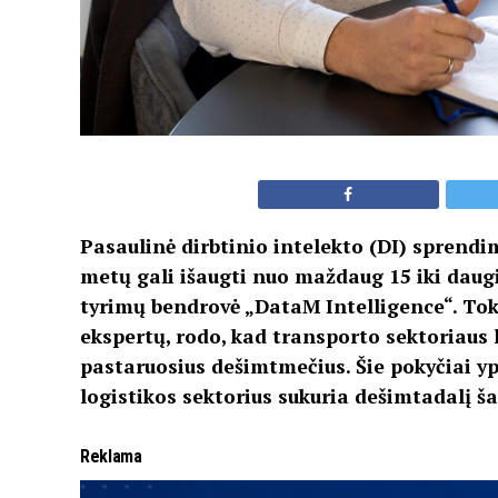
Pasaulinė dirbtinio intelekto (DI) sprendim
metų gali išaugti nuo maždaug 15 iki daugi
tyrimų bendrovė „DataM Intelligence“. To
ekspertų, rodo, kad transporto sektoriaus 
pastaruosius dešimtmečius. Šie pokyčiai yp
logistikos sektorius sukuria dešimtadalį šal
Reklama