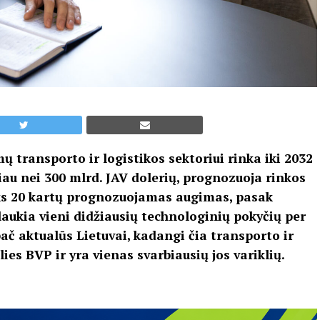
ų transporto ir logistikos sektoriui rinka iki 2032
au nei 300 mlrd. JAV dolerių, prognozuoja rinkos
ks 20 kartų prognozuojamas augimas, pasak
laukia vieni didžiausių technologinių pokyčių per
ač aktualūs Lietuvai, kadangi čia transporto ir
ies BVP ir yra vienas svarbiausių jos variklių.