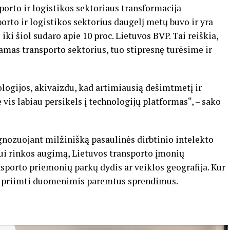
porto ir logistikos sektoriaus transformacija
orto ir logistikos sektorius daugelį metų buvo ir yra
iki šiol sudaro apie 10 proc. Lietuvos BVP. Tai reiškia,
amas transporto sektorius, tuo stipresnę turėsime ir
ologijos, akivaizdu, kad artimiausią dešimtmetį ir
vis labiau persikels į technologijų platformas“, – sako
gnozuojant milžinišką pasaulinės dirbtinio intelekto
iui rinkos augimą, Lietuvos transporto įmonių
sporto priemonių parkų dydis ar veiklos geografija. Kur
us priimti duomenimis paremtus sprendimus.