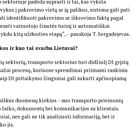
sektoriuje padeda suprasti ir tai, kas vyksta
vykus į pakrovimo vietą ar ją palikus, sistema gali pati
gali identifikuoti pakrovimo ar iškrovimo faktą pagal
rasti vairuotojo žinutės turinį ir automatiškai
ykdo kitą užduoties etapą“, – pasakoja T. Sergadejevas.
os ir kuo tai svarbu Lietuvai?
tų sektorių, transporto sektorius turi didžiulį DI grįstą
mažai procesų, kuriuose sprendimai priimami rankiniu
kaip DI pritaikymo žingsniai gali sukurti apčiuopiamą
iniškus duomenų kiekius – nuo transporto priemonių
o laiko, dokumentų bei komunikacijos su klientais.
iai, nes gali ne tik analizuoti informaciją, bet ir
ko jis.