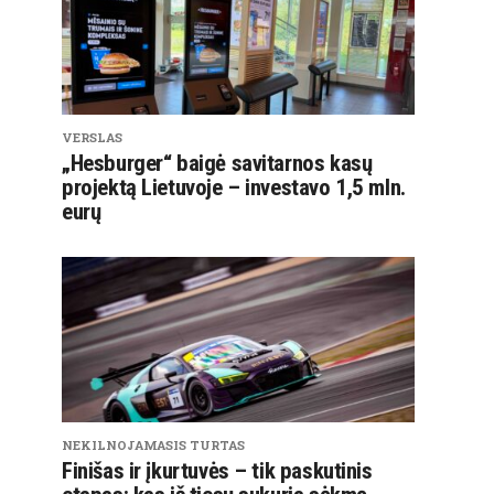
VERSLAS
„Hesburger“ baigė savitarnos kasų
projektą Lietuvoje – investavo 1,5 mln.
eurų
NEKILNOJAMASIS TURTAS
Finišas ir įkurtuvės – tik paskutinis