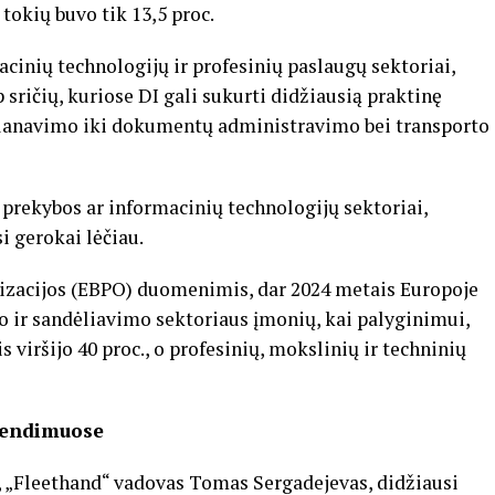
tokių buvo tik 13,5 proc.
cinių technologijų ir profesinių paslaugų sektoriai,
 sričių, kuriose DI gali sukurti didžiausią praktinę
planavimo iki dokumentų administravimo bei transporto
s prekybos ar informacinių technologijų sektoriai,
si gerokai lėčiau.
izacijos (EBPO) duomenimis, dar 2024 metais Europoje
to ir sandėliavimo sektoriaus įmonių, kai palyginimui,
 viršijo 40 proc., o profesinių, mokslinių ir techninių
prendimuose
, „Fleethand“ vadovas Tomas Sergadejevas, didžiausi