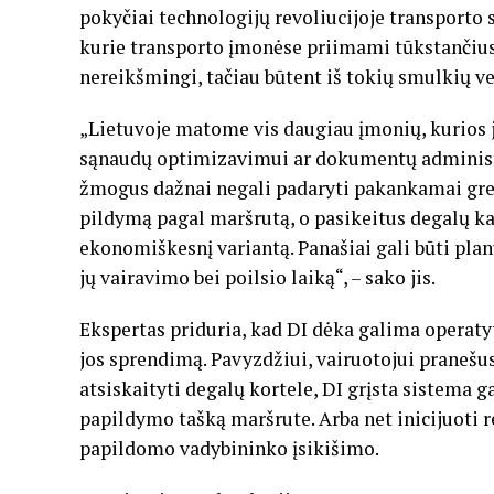
pokyčiai technologijų revoliucijoje transporto
kurie transporto įmonėse priimami tūkstančius k
nereikšmingi, tačiau būtent iš tokių smulkių 
„Lietuvoje matome vis daugiau įmonių, kurios 
sąnaudų optimizavimui ar dokumentų administra
žmogus dažnai negali padaryti pakankamai grei
pildymą pagal maršrutą, o pasikeitus degalų kai
ekonomiškesnį variantą. Panašiai gali būti plan
jų vairavimo bei poilsio laiką“, – sako jis.
Ekspertas priduria, kad DI dėka galima operatyvi
jos sprendimą. Pavyzdžiui, vairuotojui pranešu
atsiskaityti degalų kortele, DI grįsta sistema 
papildymo tašką maršrute. Arba net inicijuoti 
papildomo vadybininko įsikišimo.