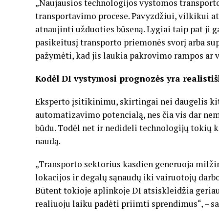
„Naujausios technologijos vystomos transporto 
transportavimo procese. Pavyzdžiui, vilkikui at
atnaujinti užduoties būseną. Lygiai taip pat ji 
pasikeitusį transporto priemonės svorį arba sup
pažymėti, kad jis laukia pakrovimo rampos ar v
Kodėl DI vystymosi prognozės yra realistišk
Eksperto įsitikinimu, skirtingai nei daugelis ki
automatizavimo potencialą, nes čia vis dar ne
būdu. Todėl net ir nedideli technologijų tokių 
naudą.
„Transporto sektorius kasdien generuoja milž
lokacijos ir degalų sąnaudų iki vairuotojų darb
Būtent tokioje aplinkoje DI atsiskleidžia geriaus
realiuoju laiku padėti priimti sprendimus“, – sa