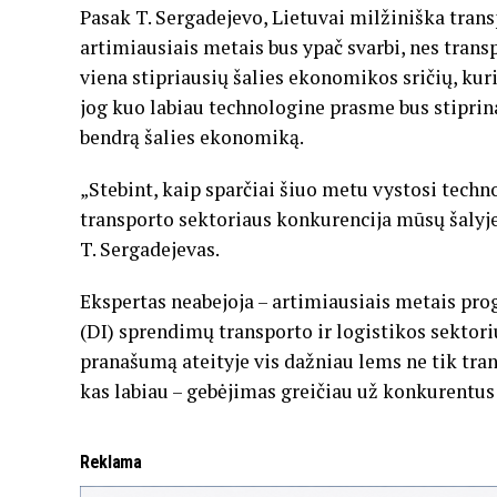
Pasak T. Sergadejevo, Lietuvai milžiniška trans
artimiausiais metais bus ypač svarbi, nes transp
viena stipriausių šalies ekonomikos sričių, kuri 
jog kuo labiau technologine prasme bus stiprin
bendrą šalies ekonomiką.
„Stebint, kaip sparčiai šiuo metu vystosi techn
transporto sektoriaus konkurencija mūsų šalyje 
T. Sergadejevas.
Ekspertas neabejoja – artimiausiais metais pro
(DI) sprendimų transporto ir logistikos sektor
pranašumą ateityje vis dažniau lems ne tik tran
kas labiau – gebėjimas greičiau už konkurent
Reklama