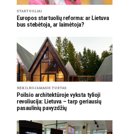
STARTUOLIAI
Europos startuolių reforma: ar Lietuva
bus stebėtoja, ar laimėtoja?
NEKILNOJAMASIS TURTAS
Poilsio architektūroje vyksta tylioji
revoliucija: Lietuva – tarp geriausių
pasaulinių pavyzdžių