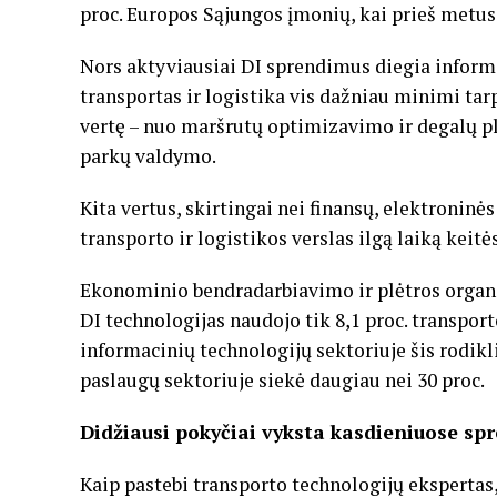
proc. Europos Sąjungos įmonių, kai prieš metus 
Nors aktyviausiai DI sprendimus diegia informa
transportas ir logistika vis dažniau minimi tarp
vertę – nuo maršrutų optimizavimo ir degalų 
parkų valdymo.
Kita vertus, skirtingai nei finansų, elektroninė
transporto ir logistikos verslas ilgą laiką keitė
Ekonominio bendradarbiavimo ir plėtros organ
DI technologijas naudojo tik 8,1 proc. transpor
informacinių technologijų sektoriuje šis rodiklis
paslaugų sektoriuje siekė daugiau nei 30 proc.
Didžiausi pokyčiai vyksta kasdieniuose s
Kaip pastebi transporto technologijų ekspertas