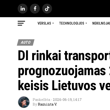
VERSLAS
TECHNOLOGIJOS
NEKILNOJA
AUTO
DI rinkai transpor
prognozuojamas 
keisis Lietuvos v
Paskelbta
-
2026-06-19, 14:17
By
Raminta V.