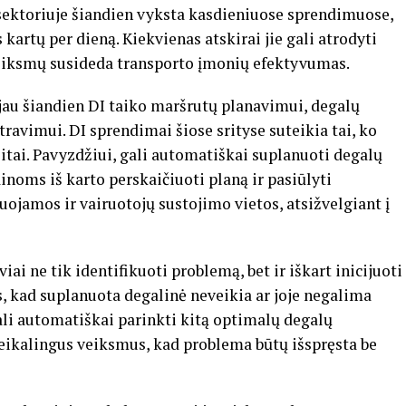
 sektoriuje šiandien vyksta kasdieniuose sprendimuose,
artų per dieną. Kiekvienas atskirai jie gali atrodyti
veiksmų susideda transporto įmonių efektyvumas.
jau šiandien DI taiko maršrutų planavimui, degalų
vimui. DI sprendimai šiose srityse suteikia tai, ko
tai. Pavyzdžiui, gali automatiškai suplanuoti degalų
noms iš karto perskaičiuoti planą ir pasiūlyti
uojamos ir vairuotojų sustojimo vietos, atsižvelgiant į
ai ne tik identifikuoti problemą, bet ir iškart inicijuoti
s, kad suplanuota degalinė neveikia ar joje negalima
gali automatiškai parinkti kitą optimalų degalų
reikalingus veiksmus, kad problema būtų išspręsta be