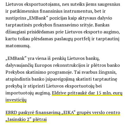
Lietuvos eksportuotojams, nes suteiks jiems saugesnius
ir patikimesnius finansinius instrumentus, bet ir
sustiprins „EMBank“ pozicijas kaip aktyvaus dalyvio
tarptautinės prekybos finansavimo srityje. Bankas
džiaugiasi prisidėdamas prie Lietuvos eksporto augimo,
kartu toliau plėsdamas paslaugų portfelį ir tarptautinį
matomumą.
„EMBank“ yra viena iš penkių Lietuvos bankų,
dalyvaujančių Europos rekonstrukcijos ir plėtros banko
Prekybos skatinimo programoje. Tai svarbus žingsnis,
atspindintis banko įsipareigojimą skatinti tarptautinę
prekybą ir stiprinti Lietuvos eksportuotojų bei
importuotojų augimą.
Eldrive pritraukė dar 15 mln. eurų
investicijų
EBRD paskyrė finansavimą „EIKA“ grupės verslo centro
„Jasinskio 2“ plėtrai