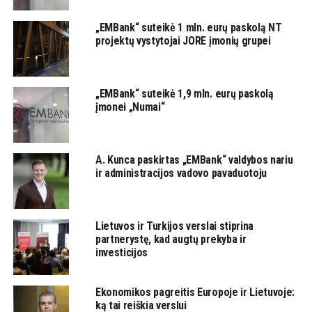
„EMBank“ suteikė 1 mln. eurų paskolą NT
projektų vystytojai JORE įmonių grupei
„EMBank“ suteikė 1,9 mln. eurų paskolą
įmonei „Numai“
A. Kunca paskirtas „EMBank“ valdybos nariu
ir administracijos vadovo pavaduotoju
Lietuvos ir Turkijos verslai stiprina
partnerystę, kad augtų prekyba ir
investicijos
Ekonomikos pagreitis Europoje ir Lietuvoje:
ką tai reiškia verslui