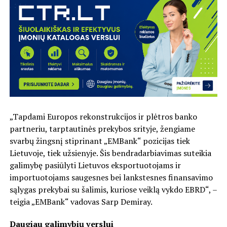
„Tapdami Europos rekonstrukcijos ir plėtros banko
partneriu, tarptautinės prekybos srityje, žengiame
svarbų žingsnį stiprinant „EMBank“ pozicijas tiek
Lietuvoje, tiek užsienyje. Šis bendradarbiavimas suteikia
galimybę pasiūlyti Lietuvos eksportuotojams ir
importuotojams saugesnes bei lankstesnes finansavimo
sąlygas prekybai su šalimis, kuriose veiklą vykdo EBRD“, –
teigia „EMBank“ vadovas Sarp Demiray.
Daugiau galimybių verslui