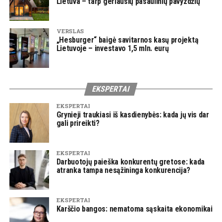
Lietuva – tarp geriausių pasaulinių pavyzdžių
VERSLAS
„Hesburger“ baigė savitarnos kasų projektą
Lietuvoje – investavo 1,5 mln. eurų
EKSPERTAI
EKSPERTAI
Grynieji traukiasi iš kasdienybės: kada jų vis dar
gali prireikti?
EKSPERTAI
Darbuotojų paieška konkurentų gretose: kada
atranka tampa nesąžininga konkurencija?
EKSPERTAI
Karščio bangos: nematoma sąskaita ekonomikai