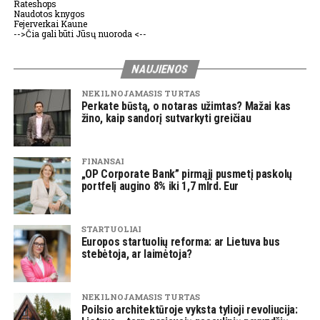
Rateshops
Naudotos knygos
Fejerverkai Kaune
-->Čia gali būti Jūsų nuoroda <--
NAUJIENOS
NEKILNOJAMASIS TURTAS
Perkate būstą, o notaras užimtas? Mažai kas
žino, kaip sandorį sutvarkyti greičiau
FINANSAI
„OP Corporate Bank” pirmąjį pusmetį paskolų
portfelį augino 8% iki 1,7 mlrd. Eur
STARTUOLIAI
Europos startuolių reforma: ar Lietuva bus
stebėtoja, ar laimėtoja?
NEKILNOJAMASIS TURTAS
Poilsio architektūroje vyksta tylioji revoliucija: