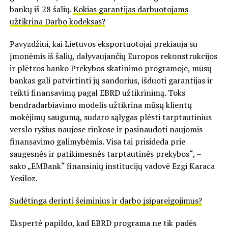
bankų iš 28 šalių.
Kokias garantijas darbuotojams
užtikrina Darbo kodeksas?
Pavyzdžiui, kai Lietuvos eksportuotojai prekiauja su
įmonėmis iš šalių, dalyvaujančių Europos rekonstrukcijos
ir plėtros banko Prekybos skatinimo programoje, mūsų
bankas gali patvirtinti jų sandorius, išduoti garantijas ir
teikti finansavimą pagal EBRD užtikrinimą. Toks
bendradarbiavimo modelis užtikrina mūsų klientų
mokėjimų saugumą, sudaro sąlygas plėsti tarptautinius
verslo ryšius naujose rinkose ir pasinaudoti naujomis
finansavimo galimybėmis. Visa tai prisideda prie
saugesnės ir patikimesnės tarptautinės prekybos“, –
sako „EMBank“ finansinių institucijų vadovė Ezgi Karaca
Yesiloz.
Sudėtinga derinti šeiminius ir darbo įsipareigojimus?
Ekspertė papildo, kad EBRD programa ne tik padės