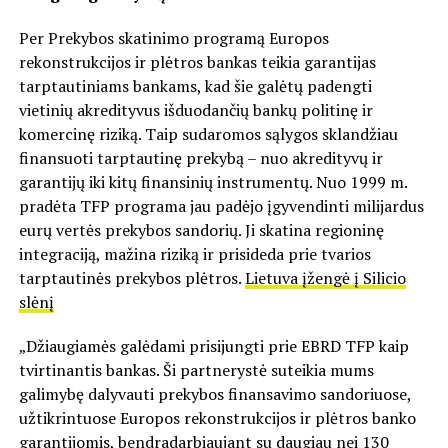
Per Prekybos skatinimo programą Europos
rekonstrukcijos ir plėtros bankas teikia garantijas
tarptautiniams bankams, kad šie galėtų padengti
vietinių akredityvus išduodančių bankų politinę ir
komercinę riziką. Taip sudaromos sąlygos sklandžiau
finansuoti tarptautinę prekybą – nuo akredityvų ir
garantijų iki kitų finansinių instrumentų. Nuo 1999 m.
pradėta TFP programa jau padėjo įgyvendinti milijardus
eurų vertės prekybos sandorių. Ji skatina regioninę
integraciją, mažina riziką ir prisideda prie tvarios
tarptautinės prekybos plėtros.
Lietuva įžengė į Silicio
slėnį
„Džiaugiamės galėdami prisijungti prie EBRD TFP kaip
tvirtinantis bankas. Ši partnerystė suteikia mums
galimybę dalyvauti prekybos finansavimo sandoriuose,
užtikrintuose Europos rekonstrukcijos ir plėtros banko
garantijomis, bendradarbiaujant su daugiau nei 130