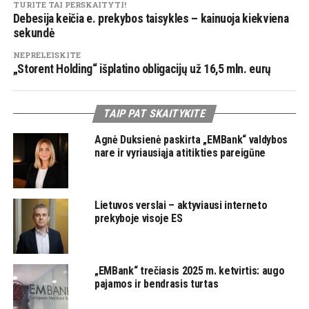
TURITE TAI PERSKAITYTI!
Debesija keičia e. prekybos taisykles – kainuoja kiekviena
sekundė
NEPRELEISKITE
„Storent Holding“ išplatino obligacijų už 16,5 mln. eurų
TAIP PAT SKAITYKITE
Agnė Duksienė paskirta „EMBank“ valdybos
nare ir vyriausiąja atitikties pareigūne
Lietuvos verslai – aktyviausi interneto
prekyboje visoje ES
„EMBank“ trečiasis 2025 m. ketvirtis: augo
pajamos ir bendrasis turtas