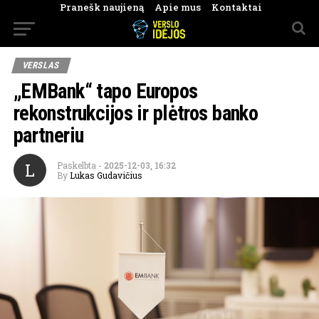
Pranešk naujieną
Apie mus
Kontaktai
VERSLAS
„EMBank“ tapo Europos
rekonstrukcijos ir plėtros banko
partneriu
L
Paskelbta
-
2025-12-03, 16:32
By
Lukas Gudavičius