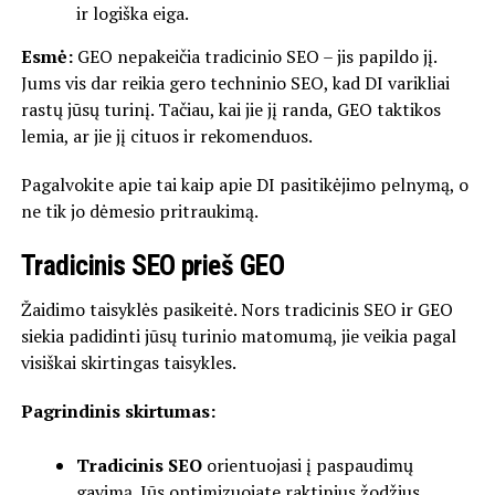
ir logiška eiga.
Esmė:
GEO nepakeičia tradicinio SEO – jis papildo jį.
Jums vis dar reikia gero techninio SEO, kad DI varikliai
rastų jūsų turinį. Tačiau, kai jie jį randa, GEO taktikos
lemia, ar jie jį cituos ir rekomenduos.
Pagalvokite apie tai kaip apie DI pasitikėjimo pelnymą, o
ne tik jo dėmesio pritraukimą.
Tradicinis SEO prieš GEO
Žaidimo taisyklės pasikeitė. Nors tradicinis SEO ir GEO
siekia padidinti jūsų turinio matomumą, jie veikia pagal
visiškai skirtingas taisykles.
Pagrindinis skirtumas:
Tradicinis SEO
orientuojasi į paspaudimų
gavimą. Jūs optimizuojate raktinius žodžius,