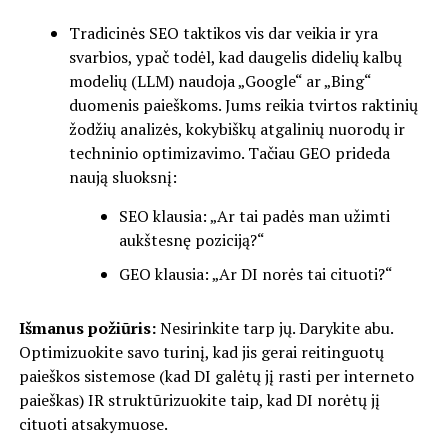
Tradicinės SEO taktikos vis dar veikia ir yra
svarbios, ypač todėl, kad daugelis didelių kalbų
modelių (LLM) naudoja „Google“ ar „Bing“
duomenis paieškoms. Jums reikia tvirtos raktinių
žodžių analizės, kokybiškų atgalinių nuorodų ir
techninio optimizavimo. Tačiau GEO prideda
naują sluoksnį:
SEO klausia: „Ar tai padės man užimti
aukštesnę poziciją?“
GEO klausia: „Ar DI norės tai cituoti?“
Išmanus požiūris:
Nesirinkite tarp jų. Darykite abu.
Optimizuokite savo turinį, kad jis gerai reitinguotų
paieškos sistemose (kad DI galėtų jį rasti per interneto
paieškas) IR struktūrizuokite taip, kad DI norėtų jį
cituoti atsakymuose.