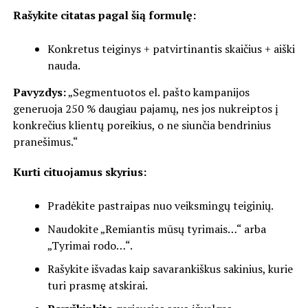
Rašykite citatas pagal šią formulę:
Konkretus teiginys + patvirtinantis skaičius + aiški
nauda.
Pavyzdys:
„Segmentuotos el. pašto kampanijos
generuoja 250 % daugiau pajamų, nes jos nukreiptos į
konkrečius klientų poreikius, o ne siunčia bendrinius
pranešimus.“
Kurti cituojamus skyrius:
Pradėkite pastraipas nuo veiksmingų teiginių.
Naudokite „Remiantis mūsų tyrimais…“ arba
„Tyrimai rodo…“.
Rašykite išvadas kaip savarankiškus sakinius, kurie
turi prasmę atskirai.