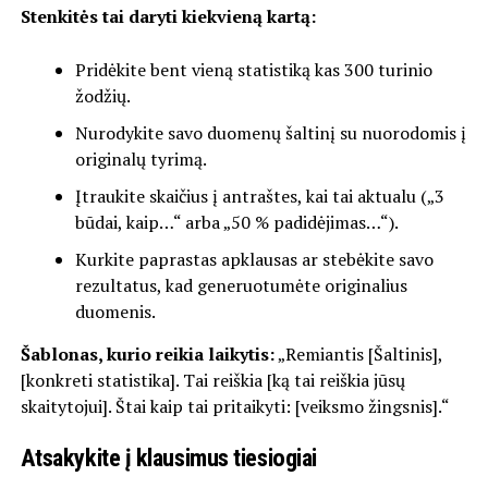
Stenkitės tai daryti kiekvieną kartą:
Pridėkite bent vieną statistiką kas 300 turinio
žodžių.
Nurodykite savo duomenų šaltinį su nuorodomis į
originalų tyrimą.
Įtraukite skaičius į antraštes, kai tai aktualu („3
būdai, kaip…“ arba „50 % padidėjimas…“).
Kurkite paprastas apklausas ar stebėkite savo
rezultatus, kad generuotumėte originalius
duomenis.
Šablonas, kurio reikia laikytis:
„Remiantis [Šaltinis],
[konkreti statistika]. Tai reiškia [ką tai reiškia jūsų
skaitytojui]. Štai kaip tai pritaikyti: [veiksmo žingsnis].“
Atsakykite į klausimus tiesiogiai