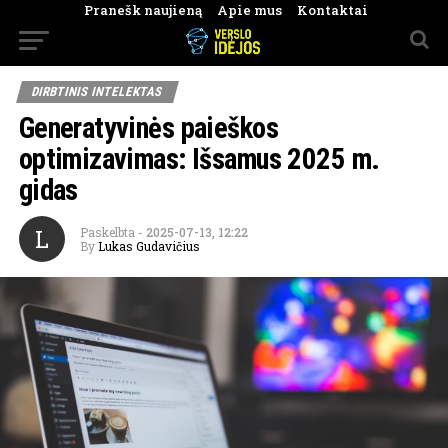
Pranešk naujieną
Apie mus
Kontaktai
DIRBTINIS INTELEKTAS
Generatyvinės paieškos
optimizavimas: Išsamus 2025 m.
gidas
L
Paskelbta
-
2025-07-13, 12:22
By
Lukas Gudavičius