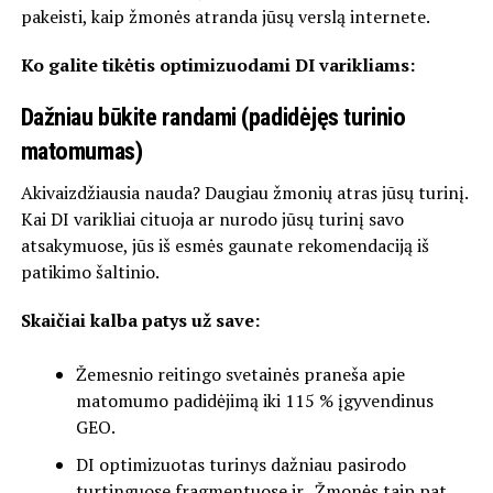
pakeisti, kaip žmonės atranda jūsų verslą internete.
Ko galite tikėtis optimizuodami DI varikliams:
Dažniau būkite randami (padidėjęs turinio
matomumas)
Akivaizdžiausia nauda? Daugiau žmonių atras jūsų turinį.
Kai DI varikliai cituoja ar nurodo jūsų turinį savo
atsakymuose, jūs iš esmės gaunate rekomendaciją iš
patikimo šaltinio.
Skaičiai kalba patys už save:
Žemesnio reitingo svetainės praneša apie
matomumo padidėjimą iki 115 % įgyvendinus
GEO.
DI optimizuotas turinys dažniau pasirodo
turtinguose fragmentuose ir „Žmonės taip pat