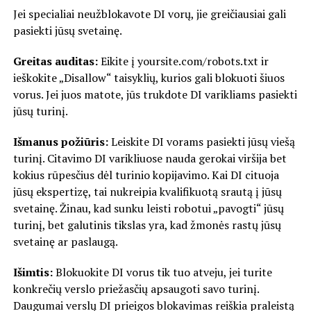
Jei specialiai neužblokavote DI vorų, jie greičiausiai gali
pasiekti jūsų svetainę.
Greitas auditas:
Eikite į yoursite.com/robots.txt ir
ieškokite „Disallow“ taisyklių, kurios gali blokuoti šiuos
vorus. Jei juos matote, jūs trukdote DI varikliams pasiekti
jūsų turinį.
Išmanus požiūris:
Leiskite DI vorams pasiekti jūsų viešą
turinį. Citavimo DI varikliuose nauda gerokai viršija bet
kokius rūpesčius dėl turinio kopijavimo. Kai DI cituoja
jūsų ekspertizę, tai nukreipia kvalifikuotą srautą į jūsų
svetainę. Žinau, kad sunku leisti robotui „pavogti“ jūsų
turinį, bet galutinis tikslas yra, kad žmonės rastų jūsų
svetainę ar paslaugą.
Išimtis:
Blokuokite DI vorus tik tuo atveju, jei turite
konkrečių verslo priežasčių apsaugoti savo turinį.
Daugumai verslų DI prieigos blokavimas reiškia praleistą