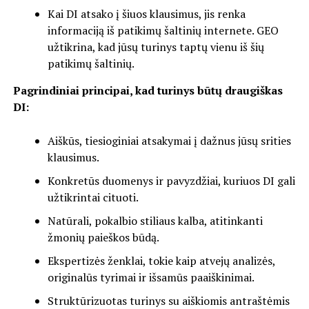
Kai DI atsako į šiuos klausimus, jis renka
informaciją iš patikimų šaltinių internete. GEO
užtikrina, kad jūsų turinys taptų vienu iš šių
patikimų šaltinių.
Pagrindiniai principai, kad turinys būtų draugiškas
DI:
Aiškūs, tiesioginiai atsakymai į dažnus jūsų srities
klausimus.
Konkretūs duomenys ir pavyzdžiai, kuriuos DI gali
užtikrintai cituoti.
Natūrali, pokalbio stiliaus kalba, atitinkanti
žmonių paieškos būdą.
Ekspertizės ženklai, tokie kaip atvejų analizės,
originalūs tyrimai ir išsamūs paaiškinimai.
Struktūrizuotas turinys su aiškiomis antraštėmis