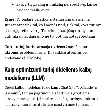
Ekspertų įžvalgų ir unikalių perspektyvų, kurios
prideda realią vertę.
Esmė:
DI padarė paieškos sistemas išmanesnėmis,
suprantant tiek tai, ko žmonės nori, tiek tai, koks turinys
iš tikrųjų teikia vertę. Tai reiškia, kad jūsų turinys turi
būti tikrai naudingas, o ne tik optimizuotas robotams.
Kurti turinį, kuris tarnauja tikriems žmonėms su
tikromis problemomis, ir DI varikliai atpažins bei
apdovanos šią kokybę.
Kaip optimizuoti turinį dideliems kalbų
modeliams (LLM)
Dideli kalbų modeliai, tokie kaip „ChatGPT“, „Claude“ ir
„Gemini“, tampa pagrindiniais šaltiniais greitiems
atsakymams gauti. Jei norite, kad jūsų turinys atsirastų
jų atsakymuose, turite kitaip mąstyti apie tai, kaip jį