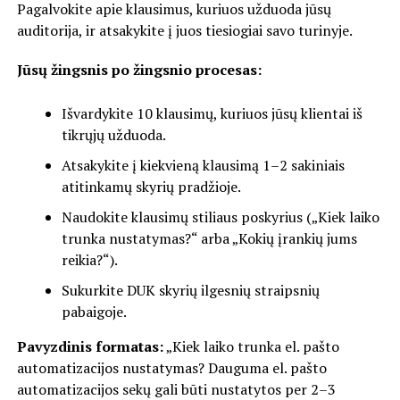
Pagalvokite apie klausimus, kuriuos užduoda jūsų
auditorija, ir atsakykite į juos tiesiogiai savo turinyje.
Jūsų žingsnis po žingsnio procesas:
Išvardykite 10 klausimų, kuriuos jūsų klientai iš
tikrųjų užduoda.
Atsakykite į kiekvieną klausimą 1–2 sakiniais
atitinkamų skyrių pradžioje.
Naudokite klausimų stiliaus poskyrius („Kiek laiko
trunka nustatymas?“ arba „Kokių įrankių jums
reikia?“).
Sukurkite DUK skyrių ilgesnių straipsnių
pabaigoje.
Pavyzdinis formatas:
„Kiek laiko trunka el. pašto
automatizacijos nustatymas? Dauguma el. pašto
automatizacijos sekų gali būti nustatytos per 2–3