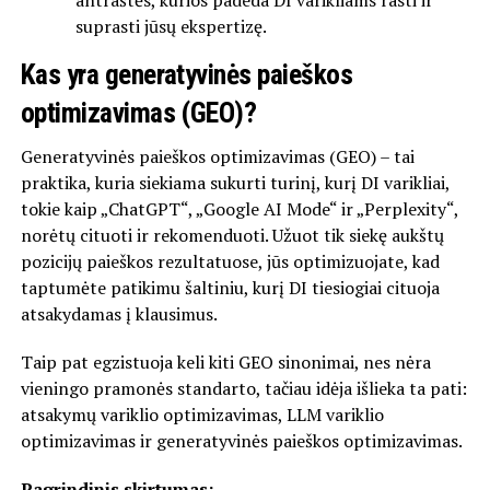
antraštės, kurios padeda DI varikliams rasti ir
suprasti jūsų ekspertizę.
Kas yra generatyvinės paieškos
optimizavimas (GEO)?
Generatyvinės paieškos optimizavimas (GEO) – tai
praktika, kuria siekiama sukurti turinį, kurį DI varikliai,
tokie kaip „ChatGPT“, „Google AI Mode“ ir „Perplexity“,
norėtų cituoti ir rekomenduoti. Užuot tik siekę aukštų
pozicijų paieškos rezultatuose, jūs optimizuojate, kad
taptumėte patikimu šaltiniu, kurį DI tiesiogiai cituoja
atsakydamas į klausimus.
Taip pat egzistuoja keli kiti GEO sinonimai, nes nėra
vieningo pramonės standarto, tačiau idėja išlieka ta pati:
atsakymų variklio optimizavimas, LLM variklio
optimizavimas ir generatyvinės paieškos optimizavimas.
Pagrindinis skirtumas: