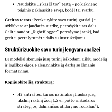
Naudokite „Ir kas iš to?“ testą – po kiekvieno
teiginio paklauskite savęs, kodėl tai svarbu.
Greitas testas:
Perskaitykite savo turinį garsiai. Jei
užkliūvate ar jaučiatės sutrikę, perrašykite tas dalis.
Galite naudoti „RightBlogger“ perrašymo įrankį, kad
greitai perrašytumėte dalis su instrukcijomis.
Struktūrizuokite savo turinį lengvam analizei
DI modeliai skenuoja jūsų turinį ieškodami aiškių modelių
ir logiškos eigos. Palengvinkite jų darbą su išmaniu
formatavimu.
Kopijuokite šią struktūrą:
H2 antraštės, kurios natūraliai įtraukia jūsų
tikslinį raktinį žodį („5 el. pašto rinkodaros
strategijos, didinančios atidarymo rodiklius“).