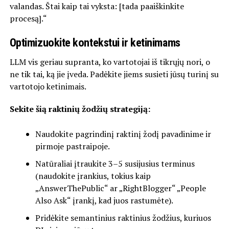
valandas. Štai kaip tai vyksta: [tada paaiškinkite
procesą].“
Optimizuokite kontekstui ir ketinimams
LLM vis geriau supranta, ko vartotojai iš tikrųjų nori, o
ne tik tai, ką jie įveda. Padėkite jiems susieti jūsų turinį su
vartotojo ketinimais.
Sekite šią raktinių žodžių strategiją:
Naudokite pagrindinį raktinį žodį pavadinime ir
pirmoje pastraipoje.
Natūraliai įtraukite 3–5 susijusius terminus
(naudokite įrankius, tokius kaip
„AnswerThePublic“ ar „RightBlogger“ „People
Also Ask“ įrankį, kad juos rastumėte).
Pridėkite semantinius raktinius žodžius, kuriuos