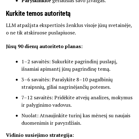
Paryškinkite
geriausias savo įžvalgas.
Kurkite temos autoritetą
LLM atpažįsta ekspertizės ženklus visoje jūsų svetainėje,
o ne tik atskiruose puslapiuose.
Jūsų 90 dienų autoriteto planas:
1–2 savaitės: Sukurkite pagrindinį puslapį,
išsamiai apimantį jūsų pagrindinę temą.
3–6 savaitės: Parašykite 8–10 pagalbinių
straipsnių, giliai nagrinėjančių potemes.
7–12 savaitės: Pridėkite atvejų analizes, mokymus
ir palyginimo vadovus.
Nuolat: Atnaujinkite turinį kas mėnesį su naujais
duomenimis ir pavyzdžiais.
Vidinio susiejimo strategija: