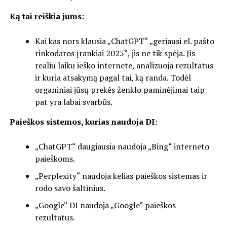
Ką tai reiškia jums:
Kai kas nors klausia „ChatGPT“ „geriausi el. pašto
rinkodaros įrankiai 2025“, jis ne tik spėja. Jis
realiu laiku ieško internete, analizuoja rezultatus
ir kuria atsakymą pagal tai, ką randa. Todėl
organiniai jūsų prekės ženklo paminėjimai taip
pat yra labai svarbūs.
Paieškos sistemos, kurias naudoja DI:
„ChatGPT“ daugiausia naudoja „Bing“ interneto
paieškoms.
„Perplexity“ naudoja kelias paieškos sistemas ir
rodo savo šaltinius.
„Google“ DI naudoja „Google“ paieškos
rezultatus.