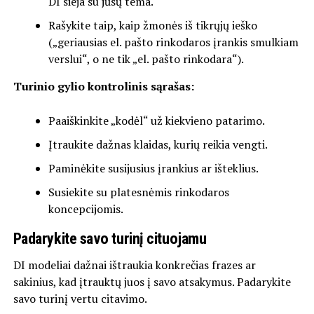
DI sieja su jūsų tema.
Rašykite taip, kaip žmonės iš tikrųjų ieško
(„geriausias el. pašto rinkodaros įrankis smulkiam
verslui“, o ne tik „el. pašto rinkodara“).
Turinio gylio kontrolinis sąrašas:
Paaiškinkite „kodėl“ už kiekvieno patarimo.
Įtraukite dažnas klaidas, kurių reikia vengti.
Paminėkite susijusius įrankius ar išteklius.
Susiekite su platesnėmis rinkodaros
koncepcijomis.
Padarykite savo turinį cituojamu
DI modeliai dažnai ištraukia konkrečias frazes ar
sakinius, kad įtrauktų juos į savo atsakymus. Padarykite
savo turinį vertu citavimo.