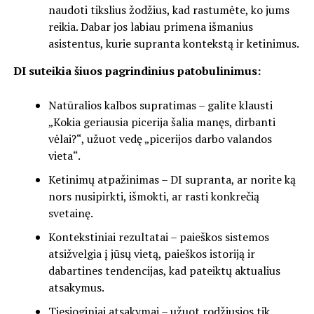
naudoti tikslius žodžius, kad rastumėte, ko jums
reikia. Dabar jos labiau primena išmanius
asistentus, kurie supranta kontekstą ir ketinimus.
DI suteikia šiuos pagrindinius patobulinimus:
Natūralios kalbos supratimas – galite klausti
„Kokia geriausia picerija šalia manęs, dirbanti
vėlai?“, užuot vedę „picerijos darbo valandos
vieta“.
Ketinimų atpažinimas – DI supranta, ar norite ką
nors nusipirkti, išmokti, ar rasti konkrečią
svetainę.
Kontekstiniai rezultatai – paieškos sistemos
atsižvelgia į jūsų vietą, paieškos istoriją ir
dabartines tendencijas, kad pateiktų aktualius
atsakymus.
Tiesioginiai atsakymai – užuot rodžiusios tik