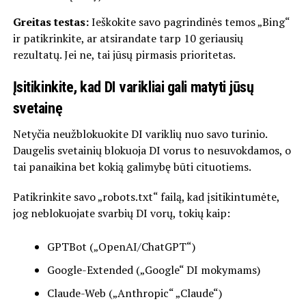
Greitas testas:
Ieškokite savo pagrindinės temos „Bing“
ir patikrinkite, ar atsirandate tarp 10 geriausių
rezultatų. Jei ne, tai jūsų pirmasis prioritetas.
Įsitikinkite, kad DI varikliai gali matyti jūsų
svetainę
Netyčia neužblokuokite DI variklių nuo savo turinio.
Daugelis svetainių blokuoja DI vorus to nesuvokdamos, o
tai panaikina bet kokią galimybę būti cituotiems.
Patikrinkite savo „robots.txt“ failą, kad įsitikintumėte,
jog neblokuojate svarbių DI vorų, tokių kaip:
GPTBot („OpenAI/ChatGPT“)
Google-Extended („Google“ DI mokymams)
Claude-Web („Anthropic“ „Claude“)