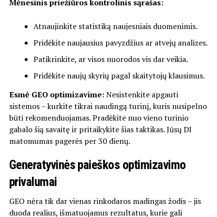
Mėnesinis priežiūros kontrolinis sąrašas:
Atnaujinkite statistiką naujesniais duomenimis.
Pridėkite naujausius pavyzdžius ar atvejų analizes.
Patikrinkite, ar visos nuorodos vis dar veikia.
Pridėkite naujų skyrių pagal skaitytojų klausimus.
Esmė GEO optimizavime:
Nesistenkite apgauti
sistemos – kurkite tikrai naudingą turinį, kuris nusipelno
būti rekomenduojamas. Pradėkite nuo vieno turinio
gabalo šią savaitę ir pritaikykite šias taktikas. Jūsų DI
matomumas pagerės per 30 dienų.
Generatyvinės paieškos optimizavimo
privalumai
GEO nėra tik dar vienas rinkodaros madingas žodis – jis
duoda realius, išmatuojamus rezultatus, kurie gali