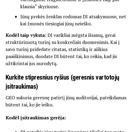
klausia“ skyriuose.
Jūsų prekės ženklas rodomas DI atsakymuose, net
kai žmonės tiesiogiai jūsų neieško.
Kodėl taip vyksta:
DI varikliai mėgsta išsamų, gerai
struktūrizuotą turinį su konkrečiais duomenimis. Kai į
savo turinį pridedate citatas, statistiką ir aiškius
paaiškinimus, duodate DI būtent tai, ko reikia, kad jis
užtikrintai jus nurodytų.
Kurkite stipresnius ryšius (geresnis vartotojų
įsitraukimas)
GEO sukuria geresnę patirtį jūsų auditorijai, pateikdamas
būtent tai, ko jie ieško.
Kodėl įsitraukimas gerėja: