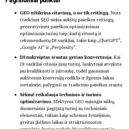
GEO užtikrina citavimą, o ne tik reitingą.
Nors
tradicinis SEO siekia aukštų paieškos reitingų,
generatyvinės paieškos optimizavimas
optimizuoja turinį taip, kad jį cituotų ir
rekomenduotų DI varikliai, tokie kaip „ChatGPT“,
„Google AI“ ir „Perplexity“.
DI nukreiptas srautas geriau konvertuoja.
Kai
DI varikliai cituoja jūsų turinį, lankytojai atvyksta
jau kvalifikuoti ir įsitraukę, todėl gaunamas
aukštesnis konversijų rodiklis ir ilgesnis laikas
svetainėje, palyginti su tradiciniu paieškos srautu.
Sėkmė reikalauja techninio ir turinio
optimizavimo.
Efektyvus GEO sujungia aiškų,
duomenimis pagrįstą turinį su techniniais
elementais, tokiais kaip schemos žymėjimas,
greitas įkėlimo laikas ir struktūrizuotos