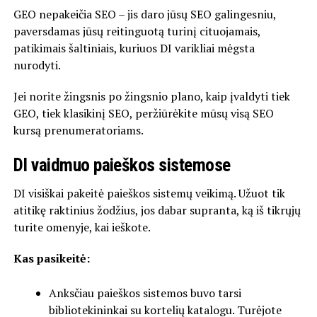
GEO nepakeičia SEO – jis daro jūsų SEO galingesniu,
paversdamas jūsų reitinguotą turinį cituojamais,
patikimais šaltiniais, kuriuos DI varikliai mėgsta
nurodyti.
Jei norite žingsnis po žingsnio plano, kaip įvaldyti tiek
GEO, tiek klasikinį SEO, peržiūrėkite mūsų visą SEO
kursą prenumeratoriams.
DI vaidmuo paieškos sistemose
DI visiškai pakeitė paieškos sistemų veikimą. Užuot tik
atitikę raktinius žodžius, jos dabar supranta, ką iš tikrųjų
turite omenyje, kai ieškote.
Kas pasikeitė:
Anksčiau paieškos sistemos buvo tarsi
bibliotekininkai su kortelių katalogu. Turėjote