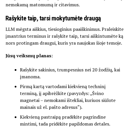
nemokamą matomumą ir citavimus.
Rašykite taip, tarsi mokytumėte draugą
LLM mėgsta aiškius, tiesioginius paaiškinimus. Praleiskite
įmantrius terminus ir rašykite taip, tarsi aiškintumėte ką
nors protingam draugui, kuris yra naujokas šioje temoje.
Jūsų veiksmų planas:
Rašykite sakinius, trumpesnius nei 20 žodžių, kai
įmanoma.
Pirmą kartą vartodami kiekvieną techninį
terminą, jį apibrėžkite (pavyzdys: „Švino
magnetai – nemokami ištekliai, kuriuos siūlote
mainais už el. pašto adresus“).
Kiekvieną pastraipą pradėkite pagrindine
mintimi, tada pridėkite papildomas detales.