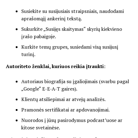
Susiekite su susijusiais straipsniais, naudodami
aprašomąjį ankerinį tekstą.
Sukurkite „Susijęs skaitymas“ skyrių kiekvieno
įrašo pabaigoje.
Kurkite temų grupes, susiedami visą susijusį
turinį.
Autoriteto ženklai, kuriuos reikia įtraukti:
Autoriaus biografija su įgaliojimais (svarbu pagal
„Google“ E-E-A-T gaires).
Klientų atsiliepimai ar atvejų analizės.
Pramonės sertifikatai ar apdovanojimai.
Nuorodos į jūsų pasirodymus podcast’uose ar
kitose svetainėse.