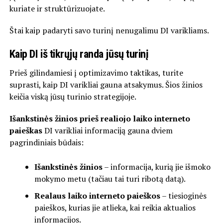
kuriate ir struktūrizuojate.
Štai kaip padaryti savo turinį nenugalimu DI varikliams.
Kaip DI iš tikrųjų randa jūsų turinį
Prieš gilindamiesi į optimizavimo taktikas, turite
suprasti, kaip DI varikliai gauna atsakymus. Šios žinios
keičia viską jūsų turinio strategijoje.
Išankstinės žinios prieš realiojo laiko interneto
paieškas
DI varikliai informaciją gauna dviem
pagrindiniais būdais:
Išankstinės žinios
– informacija, kurią jie išmoko
mokymo metu (tačiau tai turi ribotą datą).
Realaus laiko interneto paieškos
– tiesioginės
paieškos, kurias jie atlieka, kai reikia aktualios
informacijos.