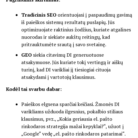
Tradicinis SEO
orientuojasi į paspaudimų gavimą
iš paieškos sistemų rezultatų puslapių. Jūs
optimizuojate raktinius žodžius, kuriate atgalines
nuorodas ir siekiate aukštų reitingų, kad
pritrauktumėte srautą į savo svetainę.
GEO
siekia citavimų DI generuotuose
atsakymuose. Jūs kuriate tokį vertingą ir aiškų
turinį, kad DI varikliai jį tiesiogiai cituoja
atsakydami į vartotojų klausimus.
Kodėl tai svarbu dabar:
Paieškos elgsena sparčiai keičiasi. Žmonės DI
varikliams užduoda ilgesnius, pokalbio stiliaus
klausimus, pvz., „Kokia geriausia el. pašto
rinkodaros strategija mažai kepyklai?“, užuot į
„Google“ vedę „el. pašto rinkodaros patarimai“.