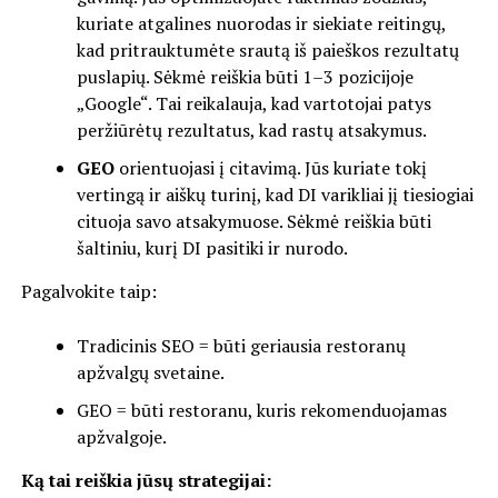
kuriate atgalines nuorodas ir siekiate reitingų,
kad pritrauktumėte srautą iš paieškos rezultatų
puslapių. Sėkmė reiškia būti 1–3 pozicijoje
„Google“. Tai reikalauja, kad vartotojai patys
peržiūrėtų rezultatus, kad rastų atsakymus.
GEO
orientuojasi į citavimą. Jūs kuriate tokį
vertingą ir aiškų turinį, kad DI varikliai jį tiesiogiai
cituoja savo atsakymuose. Sėkmė reiškia būti
šaltiniu, kurį DI pasitiki ir nurodo.
Pagalvokite taip:
Tradicinis SEO = būti geriausia restoranų
apžvalgų svetaine.
GEO = būti restoranu, kuris rekomenduojamas
apžvalgoje.
Ką tai reiškia jūsų strategijai: