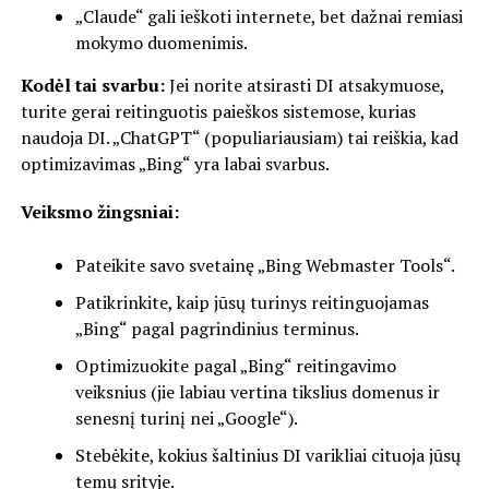
„Claude“ gali ieškoti internete, bet dažnai remiasi
mokymo duomenimis.
Kodėl tai svarbu:
Jei norite atsirasti DI atsakymuose,
turite gerai reitinguotis paieškos sistemose, kurias
naudoja DI. „ChatGPT“ (populiariausiam) tai reiškia, kad
optimizavimas „Bing“ yra labai svarbus.
Veiksmo žingsniai:
Pateikite savo svetainę „Bing Webmaster Tools“.
Patikrinkite, kaip jūsų turinys reitinguojamas
„Bing“ pagal pagrindinius terminus.
Optimizuokite pagal „Bing“ reitingavimo
veiksnius (jie labiau vertina tikslius domenus ir
senesnį turinį nei „Google“).
Stebėkite, kokius šaltinius DI varikliai cituoja jūsų
temų srityje.