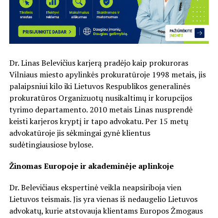
Dr. Linas Belevičius karjerą pradėjo kaip prokuroras
Vilniaus miesto apylinkės prokuratūroje 1998 metais, jis
palaipsniui kilo iki Lietuvos Respublikos generalinės
prokuratūros Organizuotų nusikaltimų ir korupcijos
tyrimo departamento. 2010 metais Linas nusprendė
keisti karjeros kryptį ir tapo advokatu. Per 15 metų
advokatūroje jis sėkmingai gynė klientus
sudėtingiausiose bylose.
Žinomas Europoje ir akademinėje aplinkoje
Dr. Belevičiaus ekspertinė veikla neapsiriboja vien
Lietuvos teismais. Jis yra vienas iš nedaugelio Lietuvos
advokatų, kurie atstovauja klientams Europos Žmogaus