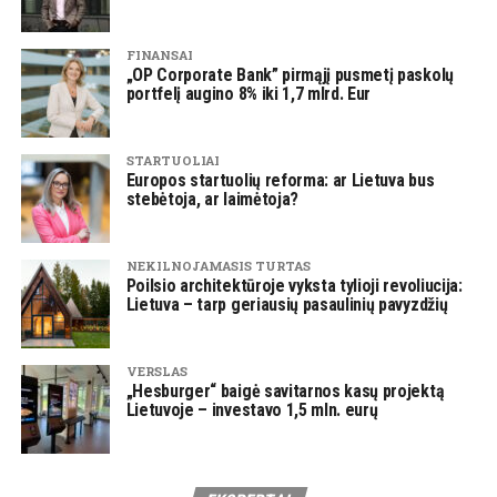
FINANSAI
„OP Corporate Bank” pirmąjį pusmetį paskolų
portfelį augino 8% iki 1,7 mlrd. Eur
STARTUOLIAI
Europos startuolių reforma: ar Lietuva bus
stebėtoja, ar laimėtoja?
NEKILNOJAMASIS TURTAS
Poilsio architektūroje vyksta tylioji revoliucija:
Lietuva – tarp geriausių pasaulinių pavyzdžių
VERSLAS
„Hesburger“ baigė savitarnos kasų projektą
Lietuvoje – investavo 1,5 mln. eurų