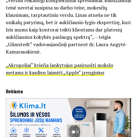
„Verslui reikalingi kompleksiniai sprendimai. Baudžiamoji
teisė neretai susipina su darbo teise, mokesčių
klausimais, tarptautiniu verslu. Linas atneša ne tik
unikalų patyrimą, bet ir aukščiausio lygio ekspertizę, kuri
leis mums kaip kontorai teikti klientams dar platesnį
aukščiausios kokybės paslaugų spektrą“, – teigia
„Glimstedt“ vadovaujančioji partnerė dr. Laura Augytė-
Kamarauskienė.
„Akropoliai“ kviečia lankytojus pasiruošti mokslo
metams ir kasdien laimėti „Apple“ įrenginius
Reklama