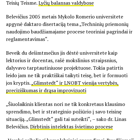
Teisių Teisme.
Lyčių balansas valdybose
Belevičius 2005 metais Mykolo Romerio universitete
apgynė daktaro disertaciją tema „Techninių priemonių
naudojimo baudžiamajame procese teoriniai pagrindai ir
reglamentavimas“.
Beveik du dešimtmečius jis dėstė universitete kaip
lektorius ir docentas, rašė mokslinius straipsnius,
dalyvavo tarptautiniuose projektuose. Tokia patirtis
leido jam ne tik praktiškai taikyti teisę, bet ir formuoti
jos kryptis.
„Glimstedt“ ir LNOBT vienija vertybės,
preciziškumas ir drąsa improvizuoti
„Šiuolaikinis klientas nori ne tik konkretaus klausimo
sprendimo, bet ir strateginio požiūrio į savo teisinę
situaciją. „Glimstedt“ gali tai suteikti“, – sako dr. Linas
Belevičius.
Dirbtinis intelektas švietimo procese