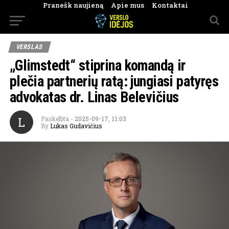
Pranešk naujieną
Apie mus
Kontaktai
VERSLAS
„Glimstedt“ stiprina komandą ir
plečia partnerių ratą: jungiasi patyręs
advokatas dr. Linas Belevičius
L
Paskelbta
-
2025-09-17, 11:03
By
Lukas Gudavičius