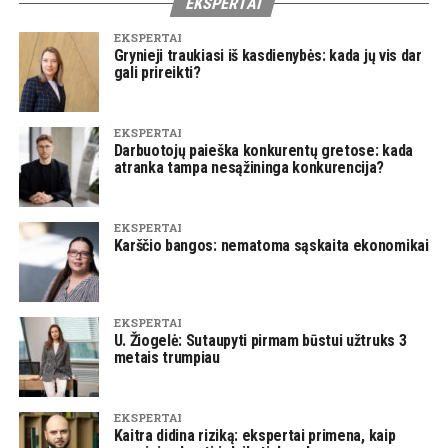
EKSPERTAI
EKSPERTAI
Grynieji traukiasi iš kasdienybės: kada jų vis dar
gali prireikti?
EKSPERTAI
Darbuotojų paieška konkurentų gretose: kada
atranka tampa nesąžininga konkurencija?
EKSPERTAI
Karščio bangos: nematoma sąskaita ekonomikai
EKSPERTAI
U. Žiogelė: Sutaupyti pirmam būstui užtruks 3
metais trumpiau
EKSPERTAI
Kaitra didina riziką: ekspertai primena, kaip