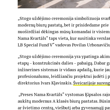
„Stogo uždėjimo ceremonija simbolizuoja svarb
modernų biurų pastatą, bet ir prisidedame prie 
nuoširdžiai dėkingas mūsų komandai ir visiems, 
Nama Kvartāls“ taps vieta, kur susitinka versla
LB Special Fund V“ vadovas Povilas Urbonaviči
„Stogo uždėjimo ceremonija yra ypatinga akimi
etapų – konstrukcinės dalies – pabaigą. Dabar g
inžinerines sistemas ir vidaus apdailą, kurie 
profesionalumu, leidžiančiu projektui judėti į p
direktorius Ivars Kļavinskis.
Šveicarijoje suren
„Preses Nama Kvartāls“ vystomas Ķīpsalos rajone
aukštų modernus A klasės biurų pastatas. Būsi
ar švietimo centrą, viešbutį arba gyvenamąjį pas