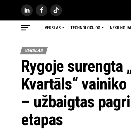
VERSLAS
TECHNOLOGIJOS
NEKILNOJA
VERSLAS
Rygoje surengta
Kvartāls“ vainiko
– užbaigtas pagri
etapas