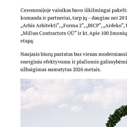
Ceremonijoje vainikas buvo iškilmingai pakeltas
komanda ir partneriai, tarp jų – daugiau nei 20 
„Arhis Arhitekti“, „Forma 2“, „BICP“, „Ardeko“, 
„MiDan Contractors OÜ“ ir kt. Apie 100 žmonių
etapą.
Naujasis biurų pastatas bus vienas moderniaus
energiniu efektyvumu ir plačiomis galimybėmis
užbaigimas numatytas 2026 metais.