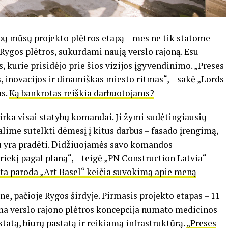
ų mūsų projekto plėtros etapą – mes ne tik statome
Rygos plėtros, sukurdami naują verslo rajoną. Esu
kurie prisidėjo prie šios vizijos įgyvendinimo. „Preses
s, inovacijos ir dinamiškas miesto ritmas“, – sakė „Lords
us.
Ką bankrotas reiškia darbuotojams?
rka visai statybų komandai. Ji žymi sudėtingiausių
alime sutelkti dėmesį į kitus darbus – fasado įrengimą,
jau yra pradėti. Didžiuojamės savo komandos
riekį pagal planą“, – teigė „PN Construction Latvia“
gta paroda „Art Basel“ keičia suvokimą apie meną
, pačioje Rygos širdyje. Pirmasis projekto etapas – 11
ma verslo rajono plėtros koncepcija numato medicinos
tatą, biurų pastatą ir reikiamą infrastruktūrą.
„Preses