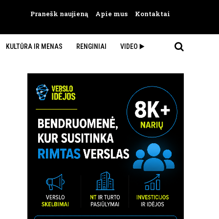
Pranešk naujieną
Apie mus
Kontaktai
KULTŪRA IR MENAS
RENGINIAI
VIDEO ▶️