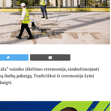
āls“ vainiko iškėlimo ceremonija, simbolizuojanti
ų darbų pabaigą. Tradiciškai ši ceremonija žymi
baigti.