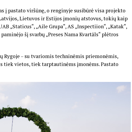
 į pastato viršūnę, o renginyje susibūrė visa projekto
Latvijos, Lietuvos ir Estijos įmonių atstovus, tokių kaip
UAB „Staticus“, „Aile Grupa“, AS „Inspectiion“, „Katak“,
 paminėjo šį svarbų „Preses Nama Kvartāls“ plėtros
ių Rygoje – su tvariomis techninėmis priemonėmis,
 tiek vietos, tiek tarptautinėms įmonėms. Pastato