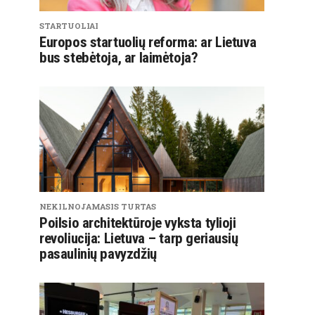
STARTUOLIAI
Europos startuolių reforma: ar Lietuva
bus stebėtoja, ar laimėtoja?
NEKILNOJAMASIS TURTAS
Poilsio architektūroje vyksta tylioji
revoliucija: Lietuva – tarp geriausių
pasaulinių pavyzdžių