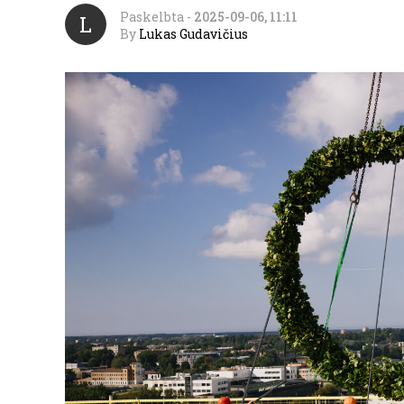
Paskelbta
-
2025-09-06, 11:11
L
By
Lukas Gudavičius