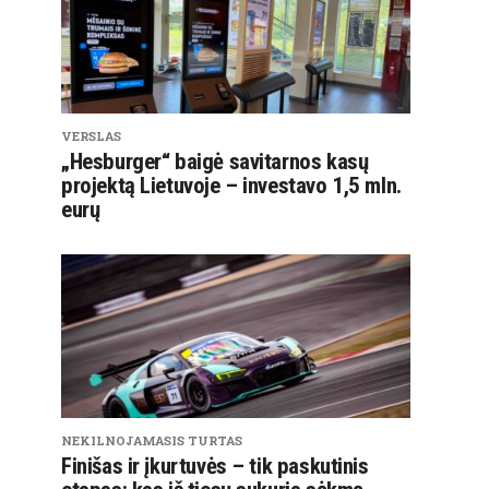
VERSLAS
„Hesburger“ baigė savitarnos kasų
projektą Lietuvoje – investavo 1,5 mln.
eurų
NEKILNOJAMASIS TURTAS
Finišas ir įkurtuvės – tik paskutinis